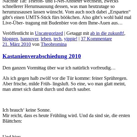
Nächste Tat: Telefon- und I-Net-Anbieter wechseln, zwecks
schnellerer Herumsausung dessen, was man heutzutage so
herumzusausen lassen wünscht. Vom auch noch dabei „Ersparten“
gibt’s einen UMTS-Stick fürs böökchen. Also gibt’s wohl bald mal
Live-Über- tragung mit Budenbier von dem Ihme-Auen aus…
Veröffentlicht in
Uncategorized
|
Getaggt mit
ab in die zukunft!
,
bloggen
,
hannover
,
leben
,
tech
,
yippie!
|
37 Kommentare
21. März 2010
von
Theobromina
Kastanienverabschiedung 2010
Den ganzen Vormittag über war ich natürlich vorfreudig…
Als ich gegen halb zwölf vor die Tür komme: feiner Sprühregen.
Aber frische, milde Früh- lingsluft. So eine, wo man glatt meint,
man atmet sich damit durch und durch sauber.
Ich brauch‘ keine Sonne.
Mir reicht, dass es heute Frühling wird. Und da sind sie, die ersten
Blättchen:
Und hier: