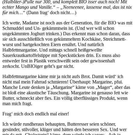
(Halbliter-)Pulle nur 300, und komplett BIO isser auch noch! Mit
echter Mango und Vanille.“ – „Neeneenee, lassense mal, das ist nix
für mich…“
(Dann frag‘ doch nicht…)
Ich wette, Madame ist noch aus der Generation, für die BIO was mit
Schmuddel und Un- gekämmtsein ist. (Und wer will schon
ungekämmten Joghurt trinken.) Das erkennt man schon daran, dass
sie
sich ausschließlich von gekümmeltem Kochkäse, Streichmett-
wurst und hartgekochten Eiern ernährt. Und natürlich
Halbfettmargarine. Und mittags schnell heißgewellte
Sauerkrautkartoffelstippe mit Speckstücken drin. Es muss also
entweder fest in Plastik verschweißt sein oder gewissenhaft
zerkocht. UnBIOiger geht’s gar nicht.
Halbfettmargarine käme mir ja nicht aufs Brot. Damit würd‘ ich
nicht mal mein Fahrrad schmieren! Überhaupt: Margarine, pfui.
Manche Leute denken ja „Margarine“ käme von „Mager“, aber das
ist bloß eine akustische Täuschung. Margarine ist genauso fett wie
Butter, schmeckt aber fies. Ein völlig überflüssiges Produkt, wenn
man mich fragt.
Frag‘ mich doch endlich mal einer!
Ich würde rundheraus behaupten, Butteresser seien schöner,
gesünder, stilvoller, klüger und hätten den besseren Sex. Und wer
mir da mit „Cholesterin“ käme, dem würde ich sagen:
„Ach ja.