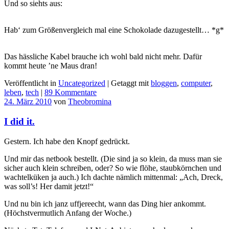
Und so siehts aus:
Hab‘ zum Größenvergleich mal eine Schokolade dazugestellt… *g*
Das hässliche Kabel brauche ich wohl bald nicht mehr. Dafür
kommt heute ’ne Maus dran!
Veröffentlicht in
Uncategorized
|
Getaggt mit
bloggen
,
computer
,
leben
,
tech
|
89 Kommentare
24. März 2010
von
Theobromina
I did it.
Gestern. Ich habe den Knopf gedrückt.
Und mir das netbook bestellt. (Die sind ja so klein, da muss man sie
sicher auch klein schreiben, oder? So wie flöhe, staubkörnchen und
wachtelküken ja auch.) Ich dachte nämlich mittenmal: „Ach, Dreck,
was soll’s! Her damit jetzt!“
Und nu bin ich janz uffjereecht, wann das Ding hier ankommt.
(Höchstvermutlich Anfang der Woche.)