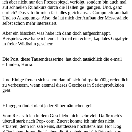
ich aber nicht nur den Pressespiegel verfolgt, sondern bin auch mal
auf schnellen Rundkurs durch die Hallen ge- gangen. Und, ganz
ehrlich? Das sah für mich fast alles gleich aus… Computerkram halt.
Und so Anzugjungs. Also, da hat mich der Aufbau der Messestände
selbst schon mehr interessiert.
Aber ein bisschen was habe ich dann doch aufgeschnappt.
Beispielsweise habe ich end- lich mal ein echtes, kapitales Gigabyte
in freier Wildbahn gesehen:
Die Post, diese Tausendsasserine, hat doch tatsächlich die e-mail
erfunden, Hurra!
Und Einige freuen sich schon darauf, sich fuhrparkmäßig ordentlich
zu verbessern, wenn erstmal dieses Geschoss in Serienproduktion
geht:
HIngegen findet nicht jeder Silbermännchen geil.
Vom Rest sah ich in dem Geschiebe nicht sehr viel. Dafür roch’s
überall stark nach Pop- corn. Zuerst konnte ich mir das nicht
erklären, denn ich sah keins, stattdessen höchstens mal Hot-Dog-
Wägelchen. Freundin T. aber, die Bescheid weiß, klärte mich auf