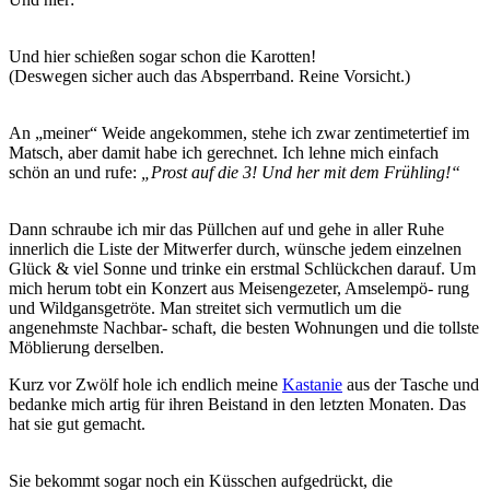
Und hier schießen sogar schon die Karotten!
(Deswegen sicher auch das Absperrband. Reine Vorsicht.)
An „meiner“ Weide angekommen, stehe ich zwar zentimetertief im
Matsch, aber damit habe ich gerechnet. Ich lehne mich einfach
schön an und rufe:
„Prost auf die 3! Und her mit dem Frühling!“
Dann schraube ich mir das Püllchen auf und gehe in aller Ruhe
innerlich die Liste der Mitwerfer durch, wünsche jedem einzelnen
Glück & viel Sonne und trinke ein erstmal Schlückchen darauf. Um
mich herum tobt ein Konzert aus Meisengezeter, Amselempö- rung
und Wildgansgetröte. Man streitet sich vermutlich um die
angenehmste Nachbar- schaft, die besten Wohnungen und die tollste
Möblierung derselben.
Kurz vor Zwölf hole ich endlich meine
Kastanie
aus der Tasche und
bedanke mich artig für ihren Beistand in den letzten Monaten. Das
hat sie gut gemacht.
Sie bekommt sogar noch ein Küsschen aufgedrückt, die