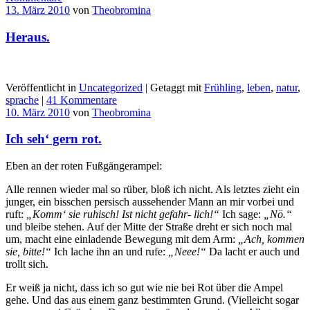
13. März 2010
von
Theobromina
Heraus.
Veröffentlicht in
Uncategorized
|
Getaggt mit
Frühling
,
leben
,
natur
,
sprache
|
41 Kommentare
10. März 2010
von
Theobromina
Ich seh‘ gern rot.
Eben an der roten Fußgängerampel:
Alle rennen wieder mal so rüber, bloß ich nicht. Als letztes zieht ein
junger, ein bisschen persisch aussehender Mann an mir vorbei und
ruft:
„Komm‘ sie ruhisch! Ist nicht gefahr- lich!“
Ich sage:
„Nö.“
und bleibe stehen. Auf der Mitte der Straße dreht er sich noch mal
um, macht eine einladende Bewegung mit dem Arm:
„Ach, kommen
sie, bitte!“
Ich lache ihn an und rufe:
„Neee!“
Da lacht er auch und
trollt sich.
Er weiß ja nicht, dass ich so gut wie nie bei Rot über die Ampel
gehe. Und das aus einem ganz bestimmten Grund. (Vielleicht sogar