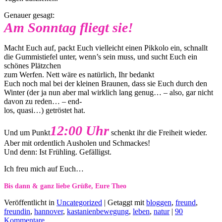
Genauer gesagt:
Am Sonntag fliegt sie!
Macht Euch auf, packt Euch vielleicht einen Pikkolo ein, schnallt
die Gummistiefel unter, wenn’s sein muss, und sucht Euch ein
schönes Plätzchen
zum Werfen. Nett wäre es natürlich, Ihr bedankt
Euch noch mal bei der kleinen Braunen, dass sie Euch durch den
Winter (der ja nun aber mal wirklich lang genug… – also, gar nicht
davon zu reden… – end-
los, quasi…) getröstet hat.
12:00 Uhr
Und um Punkt
schenkt ihr die Freiheit wieder.
Aber mit ordentlich Ausholen und Schmackes!
Und denn: Ist Frühling. Gefälligst.
Ich freu mich auf Euch…
Bis dann & ganz liebe Grüße, Eure Theo
Veröffentlicht in
Uncategorized
|
Getaggt mit
bloggen
,
freund
,
freundin
,
hannover
,
kastanienbewegung
,
leben
,
natur
|
90
Kommentare