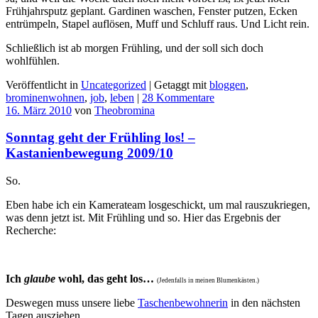
Frühjahrsputz geplant. Gardinen waschen, Fenster putzen, Ecken
entrümpeln, Stapel auflösen, Muff und Schluff raus. Und Licht rein.
Schließlich ist ab morgen Frühling, und der soll sich doch
wohlfühlen.
Veröffentlicht in
Uncategorized
|
Getaggt mit
bloggen
,
brominenwohnen
,
job
,
leben
|
28 Kommentare
16. März 2010
von
Theobromina
Sonntag geht der Frühling los! –
Kastanienbewegung 2009/10
So.
Eben habe ich ein Kamerateam losgeschickt, um mal rauszukriegen,
was denn jetzt ist. Mit Frühling und so. Hier das Ergebnis der
Recherche:
Ich
glaube
wohl, das geht los…
(Jedenfalls in meinen Blumenkästen.)
Deswegen muss unsere liebe
Taschenbewohnerin
in den nächsten
Tagen ausziehen.