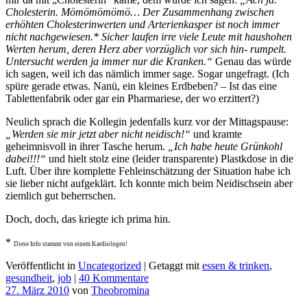
Cholesterin. Mömömömömö… Der Zusammenhang zwischen
erhöhten Cholesterinwerten und Arterienkasper ist noch immer
nicht nachgewiesen.* Sicher laufen irre viele Leute mit haushohen
Werten herum, deren Herz aber vorzüglich vor sich hin- rumpelt.
Untersucht werden ja immer nur die Kranken.“
Genau das würde
ich sagen, weil ich das nämlich immer sage. Sogar ungefragt. (Ich
spüre gerade etwas. Nanü, ein kleines Erdbeben? – Ist das eine
Tablettenfabrik oder gar ein Pharmariese, der wo erzittert?)
Neulich sprach die Kollegin jedenfalls kurz vor der Mittagspause:
„Werden sie mir jetzt aber nicht neidisch!“
und kramte
geheimnisvoll in ihrer Tasche herum.
„Ich habe heute Grünkohl
dabei!!!“
und hielt stolz eine (leider transparente) Plastkdose in die
Luft. Über ihre komplette Fehleinschätzung der Situation habe ich
sie lieber nicht aufgeklärt. Ich konnte mich beim Neidischsein aber
ziemlich gut beherrschen.
Doch, doch, das kriegte ich prima hin.
*
Diese Info stammt von einem Kardiologen!
Veröffentlicht in
Uncategorized
|
Getaggt mit
essen & trinken
,
gesundheit
,
job
|
40 Kommentare
27. März 2010
von
Theobromina