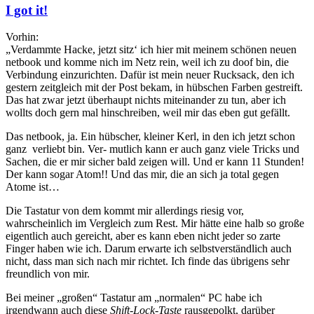
I got it!
Vorhin:
„Verdammte Hacke, jetzt sitz‘ ich hier mit meinem schönen neuen
netbook und komme nich im Netz rein, weil ich zu doof bin, die
Verbindung einzurichten. Dafür ist mein neuer Rucksack, den ich
gestern zeitgleich mit der Post bekam, in hübschen Farben gestreift.
Das hat zwar jetzt überhaupt nichts miteinander zu tun, aber ich
wollts doch gern mal hinschreiben, weil mir das eben gut gefällt.
Das netbook, ja. Ein hübscher, kleiner Kerl, in den ich jetzt schon
ganz verliebt bin. Ver- mutlich kann er auch ganz viele Tricks und
Sachen, die er mir sicher bald zeigen will. Und er kann 11 Stunden!
Der kann sogar Atom!! Und das mir, die an sich ja total gegen
Atome ist…
Die Tastatur von dem kommt mir allerdings riesig vor,
wahrscheinlich im Vergleich zum Rest. Mir hätte eine halb so große
eigentlich auch gereicht, aber es kann eben nicht jeder so zarte
Finger haben wie ich. Darum erwarte ich selbstverständlich auch
nicht, dass man sich nach mir richtet. Ich finde das übrigens sehr
freundlich von mir.
Bei meiner „großen“ Tastatur am „normalen“ PC habe ich
irgendwann auch diese
Shift-Lock-Taste
rausgepolkt, darüber