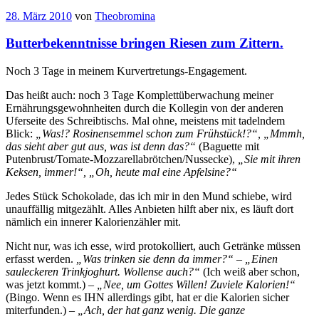
28. März 2010
von
Theobromina
Butterbekenntnisse bringen Riesen zum Zittern.
Noch 3 Tage in meinem Kurvertretungs-Engagement.
Das heißt auch: noch 3 Tage Komplettüberwachung meiner
Ernährungsgewohnheiten durch die Kollegin von der anderen
Uferseite des Schreibtischs. Mal ohne, meistens mit tadelndem
Blick:
„Was!? Rosinensemmel schon zum Frühstück!?“, „Mmmh,
das sieht aber gut aus, was ist denn das?“
(Baguette mit
Putenbrust/Tomate-Mozzarellabrötchen/Nussecke),
„Sie mit ihren
Keksen, immer!“, „Oh, heute mal eine Apfelsine?“
Jedes Stück Schokolade, das ich mir in den Mund schiebe, wird
unauffällig mitgezählt. Alles Anbieten hilft aber nix, es läuft dort
nämlich ein innerer Kalorienzähler mit.
Nicht nur, was ich esse, wird protokolliert, auch Getränke müssen
erfasst werden.
„Was trinken sie denn da immer?“ – „Einen
sauleckeren Trinkjoghurt. Wollense auch?“
(Ich weiß aber schon,
was jetzt kommt.) –
„Nee, um Gottes Willen! Zuviele Kalorien!“
(Bingo. Wenn es IHN allerdings gibt, hat er die Kalorien sicher
miterfunden.) –
„Ach, der hat ganz wenig. Die ganze