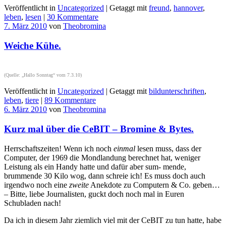
Veröffentlicht in
Uncategorized
|
Getaggt mit
freund
,
hannover
,
leben
,
lesen
|
30 Kommentare
7. März 2010
von
Theobromina
Weiche Kühe.
(Quelle: „Hallo Sonntag“ vom 7.3.10)
Veröffentlicht in
Uncategorized
|
Getaggt mit
bildunterschriften
,
leben
,
tiere
|
89 Kommentare
6. März 2010
von
Theobromina
Kurz mal über die CeBIT – Bromine & Bytes.
Herrschaftszeiten! Wenn ich noch
einmal
lesen muss, dass der
Computer, der 1969 die Mondlandung berechnet hat, weniger
Leistung als ein Handy hatte und dafür aber sum- mende,
brummende 30 Kilo wog, dann schreie ich! Es muss doch auch
irgendwo noch eine
zweite
Anekdote zu Computern & Co. geben…
– Bitte, liebe Journalisten, guckt doch noch mal in Euren
Schubladen nach!
Da ich in diesem Jahr ziemlich viel mit der CeBIT zu tun hatte, habe