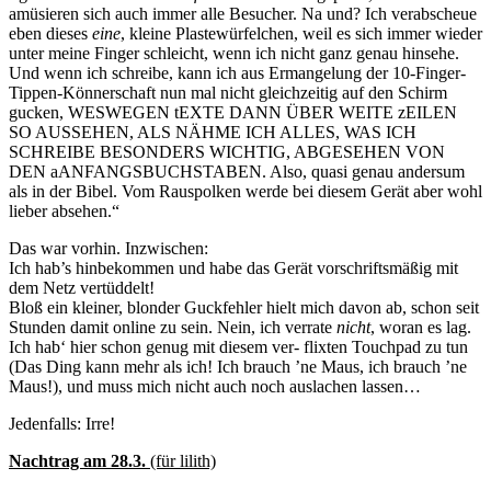
amüsieren sich auch immer alle Besucher. Na und? Ich verabscheue
eben dieses
eine
, kleine Plastewürfelchen, weil es sich immer wieder
unter meine Finger schleicht, wenn ich nicht ganz genau hinsehe.
Und wenn ich schreibe, kann ich aus Ermangelung der 10-Finger-
Tippen-Könnerschaft nun mal nicht gleichzeitig auf den Schirm
gucken, WESWEGEN tEXTE DANN ÜBER WEITE zEILEN
SO AUSSEHEN, ALS NÄHME ICH ALLES, WAS ICH
SCHREIBE BESONDERS WICHTIG, ABGESEHEN VON
DEN aANFANGSBUCHSTABEN. Also, quasi genau andersum
als in der Bibel. Vom Rauspolken werde bei diesem Gerät aber wohl
lieber absehen.“
Das war vorhin. Inzwischen:
Ich hab’s hinbekommen und habe das Gerät vorschriftsmäßig mit
dem Netz vertüddelt!
Bloß ein kleiner, blonder Guckfehler hielt mich davon ab, schon seit
Stunden damit online zu sein. Nein, ich verrate
nicht
, woran es lag.
Ich hab‘ hier schon genug mit diesem ver- flixten Touchpad zu tun
(Das Ding kann mehr als ich! Ich brauch ’ne Maus, ich brauch ’ne
Maus!), und muss mich nicht auch noch auslachen lassen…
Jedenfalls: Irre!
Nachtrag am 28.3.
(für lilith)