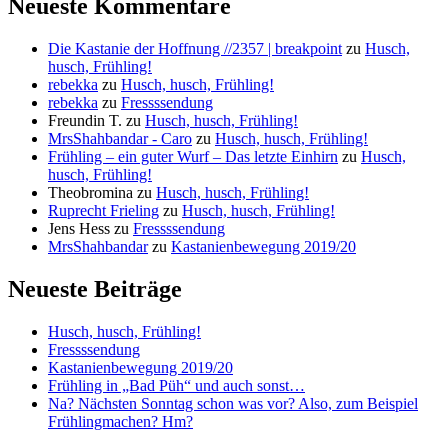
Neueste Kommentare
Die Kastanie der Hoffnung //2357 | breakpoint
zu
Husch,
husch, Frühling!
rebekka
zu
Husch, husch, Frühling!
rebekka
zu
Fressssendung
Freundin T.
zu
Husch, husch, Frühling!
MrsShahbandar - Caro
zu
Husch, husch, Frühling!
Frühling – ein guter Wurf – Das letzte Einhirn
zu
Husch,
husch, Frühling!
Theobromina
zu
Husch, husch, Frühling!
Ruprecht Frieling
zu
Husch, husch, Frühling!
Jens Hess
zu
Fressssendung
MrsShahbandar
zu
Kastanienbewegung 2019/20
Neueste Beiträge
Husch, husch, Frühling!
Fressssendung
Kastanienbewegung 2019/20
Frühling in „Bad Püh“ und auch sonst…
Na? Nächsten Sonntag schon was vor? Also, zum Beispiel
Frühlingmachen? Hm?