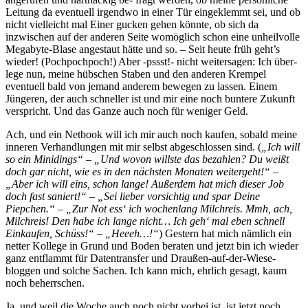
Leitung da eventuell irgendwo in einer Tür eingeklemmt sei, und ob
nicht vielleicht mal Einer gucken gehen könnte, ob sich da
inzwischen auf der anderen Seite womöglich schon eine unheilvolle
Megabyte-Blase angestaut hätte und so. – Seit heute früh geht’s
wieder! (Pochpochpoch!) Aber -pssst!- nicht weitersagen: Ich über-
lege nun, meine hübschen Staben und den anderen Krempel
eventuell bald von jemand anderem bewegen zu lassen. Einem
Jüngeren, der auch schneller ist und mir eine noch buntere Zukunft
verspricht. Und das Ganze auch noch für weniger Geld.
Ach, und ein Netbook will ich mir auch noch kaufen, sobald meine
inneren Verhandlungen mit mir selbst abgeschlossen sind. (
„Ich will
so ein Minidings“ – „Und wovon willste das bezahlen? Du weißt
doch gar nicht, wie es in den nächsten Monaten weitergeht!“ –
„Aber ich will eins, schon lange! Außerdem hat mich dieser Job
doch fast saniert!“ – „Sei lieber vorsichtig und spar Deine
Piepchen.“ – „Zur Not ess‘ ich wochenlang Milchreis. Mmh, ach,
Milchreis! Den habe ich lange nicht… Ich geh‘ mal eben schnell
Einkaufen, Schüss!“ – „Heeeh…!“
) Gestern hat mich nämlich ein
netter Kollege in Grund und Boden beraten und jetzt bin ich wieder
ganz entflammt für Datentransfer und Draußen-auf-der-Wiese-
bloggen und solche Sachen. Ich kann mich, ehrlich gesagt, kaum
noch beherrschen.
Ja, und weil die Woche auch noch nicht vorbei ist, ist jetzt noch