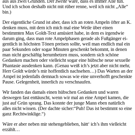
aus aus zwei Gründen. Der
zweite
wäre, dass es immer Alle tun.
Und ich schon deshalb nicht mit rüber renne, weil ich nicht „Alle“
bin.)
Der eigentliche Grund ist aber, dass ich an roten Ampeln öfter an K.
denken muss, mit dem ich mich mal eine Weile über einen
bestimmten Max Goldt-Text amüsiert habe, in dem es irgendwie
darum ging, dass man rote Ampelphasen gerade als Fußgänger ei-
gentlich in höchsten Tönen preisen sollte, weil man endlich mal ein
paar Sekunden oder sogar Minuten geschenkt bekommt, in denen
man nicht geschäftig herumhetzen muss, sondern sich schöne
Gedanken machen oder vielleicht sogar eine hübsche neue sexuelle
Phantasie ausdenken kann. (Genau weiß ich’s jetzt aber nicht mehr,
Herr Goldt würde’s mir hoffentlich nachsehen…) Das Warten an der
Ampel ist jedenfalls demnach sowas wie eine unverhofft geschenkte
Pause. Gelegenheit, innerlich zu verschnaufen.
Wir fanden das damals einen hübschen Gedanken und waren
deswegen fast enttäuscht, wenn wir mal an eine Ampel kamen, die
just auf Grün sprang. Das konnte der junge Mann eben natürlich
alles nicht wissen. (Der dachte sicher:“Puh! Das ist bestimmt so eine
ganz Rechtwinklige.“)
Wäre er aber neben mir stehengeblieben, hätt‘ ich’s ihm vielleicht
erzählt…