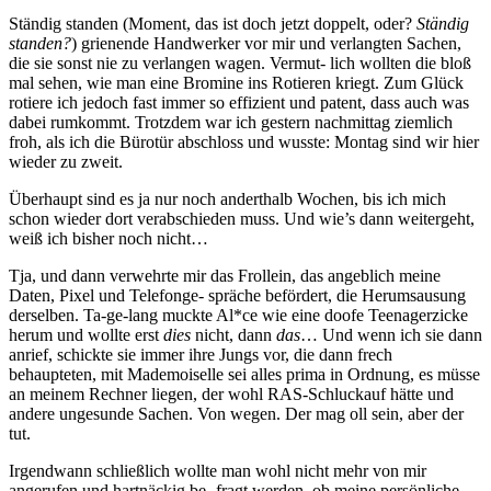
Ständig standen (Moment, das ist doch jetzt doppelt, oder?
Ständig
standen?
) grienende Handwerker vor mir und verlangten Sachen,
die sie sonst nie zu verlangen wagen. Vermut- lich wollten die bloß
mal sehen, wie man eine Bromine ins Rotieren kriegt. Zum Glück
rotiere ich jedoch fast immer so effizient und patent, dass auch was
dabei rumkommt. Trotzdem war ich gestern nachmittag ziemlich
froh, als ich die Bürotür abschloss und wusste: Montag sind wir hier
wieder zu zweit.
Überhaupt sind es ja nur noch anderthalb Wochen, bis ich mich
schon wieder dort verabschieden muss. Und wie’s dann weitergeht,
weiß ich bisher noch nicht…
Tja, und dann verwehrte mir das Frollein, das angeblich meine
Daten, Pixel und Telefonge- spräche befördert, die Herumsausung
derselben. Ta-ge-lang muckte Al*ce wie eine doofe Teenagerzicke
herum und wollte erst
dies
nicht, dann
das
… Und wenn ich sie dann
anrief, schickte sie immer ihre Jungs vor, die dann frech
behaupteten, mit Mademoiselle sei alles prima in Ordnung, es müsse
an meinem Rechner liegen, der wohl RAS-Schluckauf hätte und
andere ungesunde Sachen. Von wegen. Der mag oll sein, aber der
tut.
Irgendwann schließlich wollte man wohl nicht mehr von mir
angerufen und hartnäckig be- fragt werden, ob meine persönliche