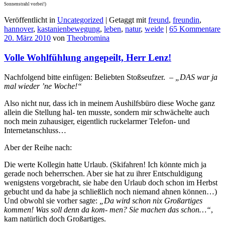
Sonnenstrahl vorbei!)
Veröffentlicht in
Uncategorized
|
Getaggt mit
freund
,
freundin
,
hannover
,
kastanienbewegung
,
leben
,
natur
,
weide
|
65 Kommentare
20. März 2010
von
Theobromina
Volle Wohlfühlung angepeilt, Herr Lenz!
Nachfolgend bitte einfügen: Beliebten Stoßseufzer.
– „DAS war ja
mal wieder ’ne Woche!“
Also nicht nur, dass ich in meinem Aushilfsbüro diese Woche ganz
allein die Stellung hal- ten musste, sondern mir schwächelte auch
noch mein zuhausiger, eigentlich ruckelarmer Telefon- und
Internetanschluss…
Aber der Reihe nach:
Die werte Kollegin hatte Urlaub. (Skifahren! Ich könnte mich ja
gerade noch beherrschen. Aber sie hat zu ihrer Entschuldigung
wenigstens vorgebracht, sie habe den Urlaub doch schon im Herbst
gebucht und da habe ja schließlich noch niemand ahnen können…)
Und obwohl sie vorher sagte:
„Da wird schon nix Großartiges
kommen! Was soll denn da kom- men? Sie machen das schon…“
,
kam natürlich doch Großartiges.