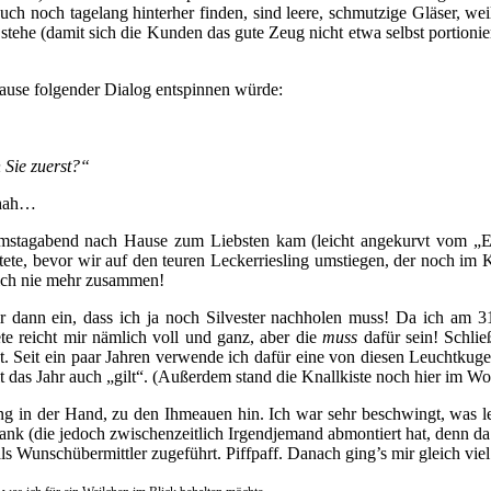
uch noch tagelang hinterher finden, sind leere, schmutzige Gläser, we
stehe (damit sich die Kunden das gute Zeug nicht etwa selbst portioni
ause folgender Dialog entspinnen würde:
 Sie zuerst?“
schah…
Samstagabend nach Hause zum Liebsten kam (leicht angekurvt vom „En
ete, bevor wir auf den teuren Leckerriesling umstiegen, der noch im
 ich nie mehr zusammen!
dann ein, dass ich ja noch Silvester nachholen muss! Da ich am 31
e reicht mir nämlich voll und ganz, aber die
muss
dafür sein! Schlie
 Seit ein paar Jahren verwende ich dafür eine von diesen Leuchtkuge
t das Jahr auch „gilt“. (Außerdem stand die Knallkiste noch hier im
ng in der Hand, zu den Ihmeauen hin. Ich war sehr beschwingt, was leid
nk (die jedoch zwischenzeitlich Irgendjemand abmontiert hat, denn da
 Wunschübermittler zugeführt. Piffpaff. Danach ging’s mir gleich viel