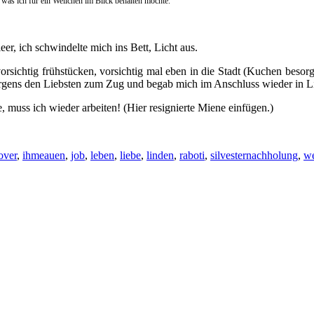
, was ich für ein Weilchen im Blick behalten möchte.
eer, ich schwindelte mich ins Bett, Licht aus.
rsichtig frühstücken, vorsichtig mal eben in die Stadt (Kuchen besor
e morgens den Liebsten zum Zug und begab mich im Anschluss wieder in 
muss ich wieder arbeiten! (Hier resignierte Miene einfügen.)
over
,
ihmeauen
,
job
,
leben
,
liebe
,
linden
,
raboti
,
silvesternachholung
,
w