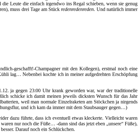
il die Leute die einfach irgendwo ins Regal schieben, wenn sie genug
eren), muss drei Tage am Stück
redenredenreden
. Und natürlich immer
dlich-geschafft!-Champagner mit den Kollegen), erstmal noch eine
 Kühli lag… Nebenbei kochte ich in meiner aufgedrehten Erschöpfung
.12. ja gegen 23:00 Uhr krank geworden war, war der traditionelle
ßlich schicke ich damit meinen jeweils dicksten Wunsch für das Jahr
lbatterien, weil man normale Einzelraketen am Stöckchen ja nirgends
 Wohungsflur, und ich kam da immer mit dem Staubsauger gegen…)
er dazu führte, dass ich eventuell etwas kleckerte. Vielleicht waren
 waren nur noch die Füße… -dann sind das jetzt eben „unsere“ Füße),
 besser. Darauf noch ein Schlückchen.