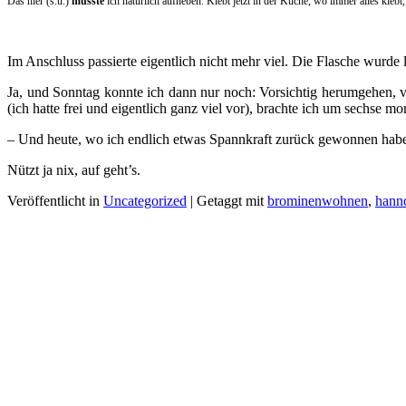
Das hier (s.u.)
musste
ich natürlich aufheben. Klebt jetzt in der Küche, wo immer alles klebt
Im Anschluss passierte eigentlich nicht mehr viel. Die Flasche wurde l
Ja, und Sonntag konnte ich dann nur noch: Vorsichtig herumgehen, vo
(ich hatte frei und eigentlich ganz viel vor), brachte ich um sechs
– Und heute, wo ich endlich etwas Spannkraft zurück gewonnen habe, 
Nützt ja nix, auf geht’s.
Veröffentlicht in
Uncategorized
|
Getaggt mit
brominenwohnen
,
hann