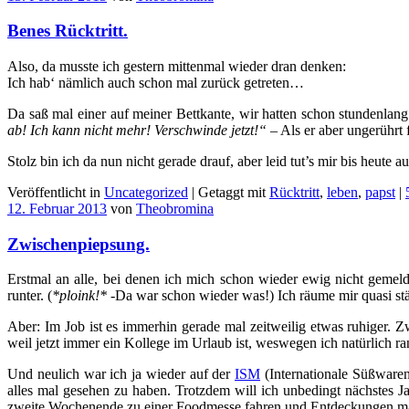
Benes Rücktritt.
Also, da musste ich gestern mittenmal wieder dran denken:
Ich hab‘ nämlich auch schon mal zurück getreten…
Da saß mal einer auf meiner Bettkante, wir hatten schon stundenlang
ab! Ich kann nicht mehr! Verschwinde jetzt!“
– Als er aber ungerührt f
Stolz bin ich da nun nicht gerade drauf, aber leid tut’s mir bis heute 
Veröffentlicht in
Uncategorized
|
Getaggt mit
Rücktritt
,
leben
,
papst
|
12. Februar 2013
von
Theobromina
Zwischenpiepsung.
Erstmal an alle, bei denen ich mich schon wieder ewig nicht gemelde
runter. (
*ploink!*
-Da war schon wieder was!) Ich räume mir quasi stä
Aber: Im Job ist es immerhin gerade mal zeitweilig etwas ruhiger. 
weil jetzt immer ein Kollege im Urlaub ist, weswegen ich natürlich r
Und neulich war ich ja wieder auf der
ISM
(Internationale Süßwaren
alles mal gesehen zu haben. Trotzdem will ich unbedingt nächstes Ja
zweite Wochenende zu einer Foodmesse fahren und Entdeckungen mach