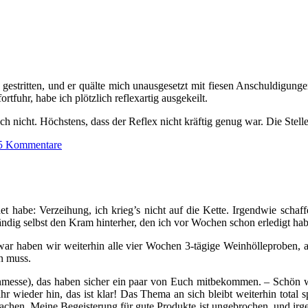
 gestritten, und er quälte mich unausgesetzt mit fiesen Anschuldigung
ortfuhr, habe ich plötzlich reflexartig ausgekeilt.
auch nicht. Höchstens, dass der Reflex nicht kräftig genug war. Die Stell
5 Kommentare
t habe: Verzeihung, ich krieg’s nicht auf die Kette. Irgendwie schaff
ndig selbst den Kram hinterher, den ich vor Wochen schon erledigt h
Zwar haben wir weiterhin alle vier Wochen 3-tägige Weinhölleproben, a
an muss.
messe), das haben sicher ein paar von Euch mitbekommen. – Schön wa
hr wieder hin, das ist klar! Das Thema an sich bleibt weiterhin total
en. Meine Begeisterung für gute Produkte ist ungebrochen, und irgen