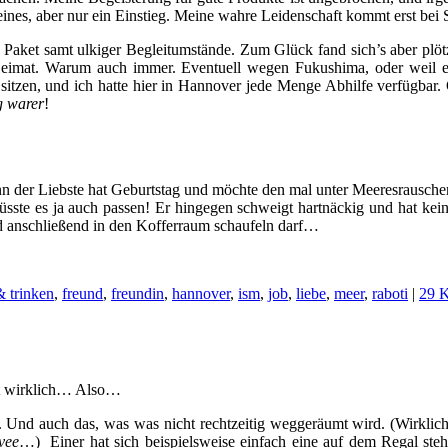
ines, aber nur ein Einstieg. Meine wahre Leidenschaft kommt erst bei 
s Paket samt ulkiger Begleitumstände. Zum Glück fand sich’s aber plö
eimat. Warum auch immer. Eventuell wegen Fukushima, oder weil eur
itzen, und ich hatte hier in Hannover jede Menge Abhilfe verfügbar. 
 warer
!
 der Liebste hat Geburtstag und möchte den mal unter Meeresrauschen f
üsste es ja auch passen! Er hingegen schweigt hartnäckig und hat ke
d anschließend in den Kofferraum schaufeln darf…
& trinken
,
freund
,
freundin
,
hannover
,
ism
,
job
,
liebe
,
meer
,
raboti
|
29 
st wirklich… Also…
t. Und auch das, was was nicht rechtzeitig weggeräumt wird. (Wirklic
vee
…) Einer hat sich beispielsweise einfach eine auf dem Regal steh