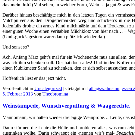
das mein Job!
(Mal sehen, in welcher Form, Wein ist ja gut & was Fe
Darüber hinaus beschäftigte mich in den letzten Tagen ein vermisste
Milchpulver aus den Drogeriemärkten weg und schicken’s in die H
Jedenfalls drohte ein armes Kind milchmäßig auf dem Trockenen zu s
einer guten Woche einen veritablen Milchklotz von hier nach…
– Weg
(Und -guck!- gestern warer dann plötzlich wieder da.)
Und sonst so?
Ach, Anfang März geht’s mal für ein Wochenende raus aus allem, denn
was ich ihm schenken soll. Der hat doch alles! Und in den Koffer m
einen Kubikmeter Sand zu schenken, den er sich selbst aussuchen un
Hoffentlich liest er das jetzt nicht.
Veröffentlicht in
Uncategorized
|
Getaggt mit
alltagswahnsinn
,
essen 
5. Februar 2013
von
Theobromina
Weinstampede, Wunschverpuffung & Waagerechte.
Mannomann, wir hatten wieder dreitägige Weinprobe… Leute, das i
Dann stürmen die Leute die Hütte und probieren alles, was rumsteh
austrinken wollte. Darin schwappt ein -nennen wir’s mal-
Spezialcu