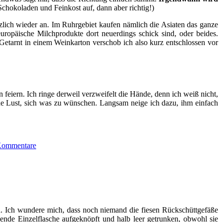
Schokoladen und Feinkost auf, dann aber richtig!)
tzlich wieder an. Im Ruhrgebiet kaufen nämlich die Asiaten das ganze
opäische Milchprodukte dort neuerdings schick sind, oder beides.
Getarnt in einem Weinkarton verschob ich also kurz entschlossen vor
eiern. Ich ringe derweil verzweifelt die Hände, denn ich weiß nicht,
ine Lust, sich was zu wünschen. Langsam neige ich dazu, ihm einfach
Kommentare
h. Ich wundere mich, dass noch niemand die fiesen Rückschüttgefäße
ende Einzelflasche aufgeknöpft und halb leer getrunken, obwohl sie