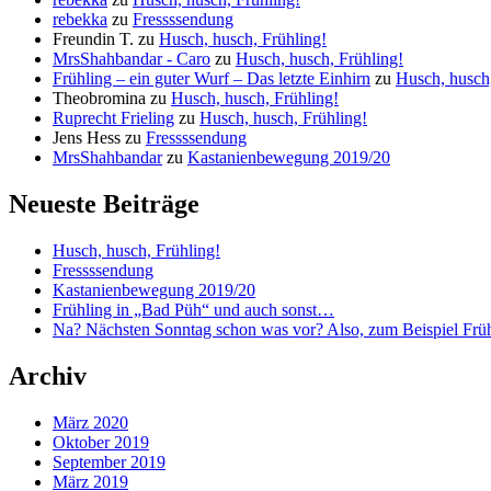
rebekka
zu
Fressssendung
Freundin T.
zu
Husch, husch, Frühling!
MrsShahbandar - Caro
zu
Husch, husch, Frühling!
Frühling – ein guter Wurf – Das letzte Einhirn
zu
Husch, husch,
Theobromina
zu
Husch, husch, Frühling!
Ruprecht Frieling
zu
Husch, husch, Frühling!
Jens Hess
zu
Fressssendung
MrsShahbandar
zu
Kastanienbewegung 2019/20
Neueste Beiträge
Husch, husch, Frühling!
Fressssendung
Kastanienbewegung 2019/20
Frühling in „Bad Püh“ und auch sonst…
Na? Nächsten Sonntag schon was vor? Also, zum Beispiel Fr
Archiv
März 2020
Oktober 2019
September 2019
März 2019