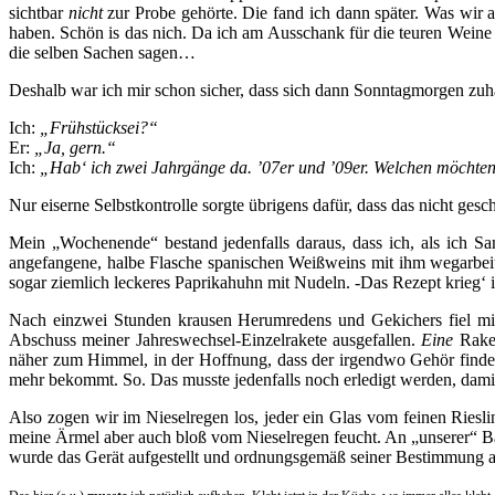
sichtbar
nicht
zur Probe gehörte. Die fand ich dann später. Was wir a
haben. Schön is das nich. Da ich am Ausschank für die teuren Weine 
die selben Sachen sagen…
Deshalb war ich mir schon sicher, dass sich dann Sonntagmorgen zuh
Ich:
„Frühstücksei?“
Er:
„Ja, gern.“
Ich:
„Hab‘ ich zwei Jahrgänge da. ’07er und ’09er. Welchen möchten
Nur eiserne Selbstkontrolle sorgte übrigens dafür, dass das nicht ge
Mein „Wochenende“ bestand jedenfalls daraus, dass ich, als ich 
angefangene, halbe Flasche spanischen Weißweins mit ihm wegarbeit
sogar ziemlich leckeres Paprikahuhn mit Nudeln. -Das Rezept krieg‘
Nach einzwei Stunden krausen Herumredens und Gekichers fiel mir 
Abschuss meiner Jahreswechsel-Einzelrakete ausgefallen.
Eine
Raket
näher zum Himmel, in der Hoffnung, dass der irgendwo Gehör findet.
mehr bekommt. So. Das musste jedenfalls noch erledigt werden, dami
Also zogen wir im Nieselregen los, jeder ein Glas vom feinen Riesli
meine Ärmel aber auch bloß vom Nieselregen feucht. An „unserer“ Ba
wurde das Gerät aufgestellt und ordnungsgemäß seiner Bestimmung als