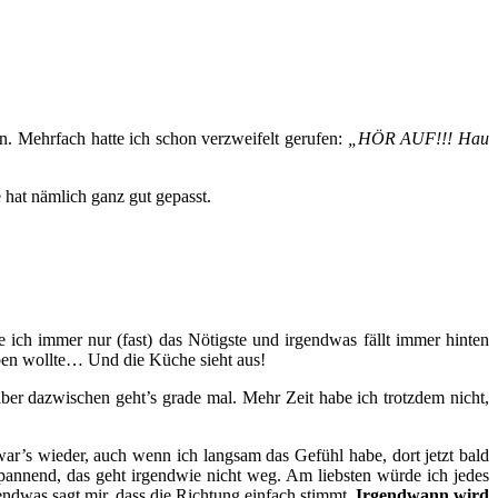
en. Mehrfach hatte ich schon verzweifelt gerufen:
„HÖR AUF!!! Hau
e hat nämlich ganz gut gepasst.
e ich immer nur (fast) das Nötigste und irgendwas fällt immer hinten
aben wollte… Und die Küche sieht aus!
ber dazwischen geht’s grade mal. Mehr Zeit habe ich trotzdem nicht,
r’s wieder, auch wenn ich langsam das Gefühl habe, dort jetzt bald
 spannend, das geht irgendwie nicht weg. Am liebsten würde ich jedes
dwas sagt mir, dass die Richtung einfach stimmt.
Irgendwann wird