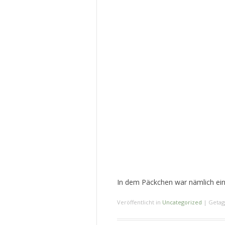
In dem Päckchen war nämlich ei
Veröffentlicht in
Uncategorized
|
Getag