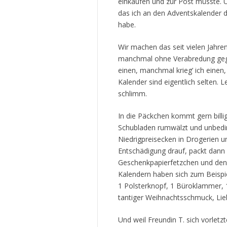
einkaufen und zur Post müsste. U
das ich an den Adventskalender d
habe.
Wir machen das seit vielen Jahren
manchmal ohne Verabredung gege
einen, manchmal krieg’ ich eine
Kalender sind eigentlich selten. L
schlimm.
In die Päckchen kommt gern billi
Schubladen rumwälzt und unbedi
Niedrigpreisecken in Drogerien 
Entschädigung drauf, packt dann
Geschenkpapierfetzchen und denk
Kalendern haben sich zum Beispie
1 Polsterknopf, 1 Büroklammer, 1 
tantiger Weihnachtsschmuck, Li
Und weil Freundin T. sich vorletz