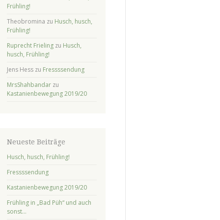
Frühling!
Theobromina
zu
Husch, husch,
Frühling!
Ruprecht Frieling
zu
Husch,
husch, Frühling!
Jens Hess
zu
Fressssendung
MrsShahbandar
zu
Kastanienbewegung 2019/20
Neueste Beiträge
Husch, husch, Frühling!
Fressssendung
Kastanienbewegung 2019/20
Frühling in „Bad Püh“ und auch
sonst…