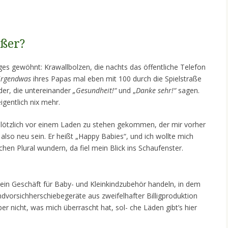
eßer?
iniges gewöhnt: Krawallbolzen, die nachts das öffentliche Telefon
rgendwas
ihres Papas mal eben mit 100 durch die Spielstraße
er, die untereinander
„Gesundheit!“
und „
Danke sehr!“
sagen.
gentlich nix mehr.
plötzlich vor einem Laden zu stehen gekommen, der mir vorher
also neu sein. Er heißt „Happy Babies“, und ich wollte mich
hen Plural wundern, da fiel mein Blick ins Schaufenster.
m ein Geschäft für Baby- und Kleinkindzubehör handeln, in dem
ndvorsichherschiebegeräte aus zweifelhafter Billigproduktion
er nicht, was mich überrascht hat, sol- che Läden gibt’s hier