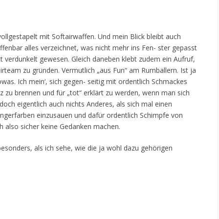
vollgestapelt mit Softairwaffen. Und mein Blick bleibt auch
ffenbar alles verzeichnet, was nicht mehr ins Fen- ster gepasst
t verdunkelt gewesen. Gleich daneben klebt zudem ein Aufruf,
airteam zu gründen. Vermutlich „aus Fun“ am Rumballern. Ist ja
was. Ich mein‘, sich gegen- seitig mit ordentlich Schmackes
lz zu brennen und für „tot“ erklärt zu werden, wenn man sich
 doch eigentlich auch nichts Anderes, als sich mal einen
ingerfarben einzusauen und dafür ordentlich Schimpfe von
ch also sicher keine Gedanken machen.
besonders, als ich sehe, wie die ja wohl dazu gehörigen