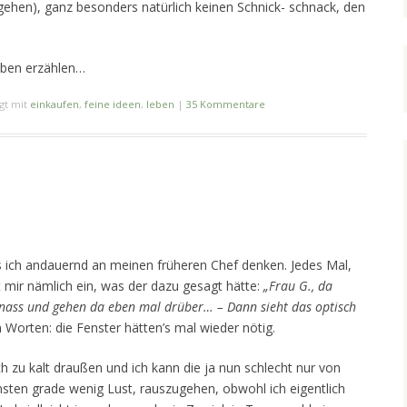
hgehen), ganz besonders natürlich keinen Schnick- schnack, den
 eben erzählen…
gt mit
einkaufen
,
feine ideen
,
leben
|
35 Kommentare
 ich andauernd an meinen früheren Chef denken. Jedes Mal,
t mir nämlich ein, was der dazu gesagt hätte:
„Frau G., da
nass und gehen da eben mal drüber… – Dann sieht das optisch
Worten: die Fenster hätten’s mal wieder nötig.
h zu kalt draußen und ich kann die ja nun schlecht nur von
nsten grade wenig Lust, rauszugehen, obwohl ich eigentlich