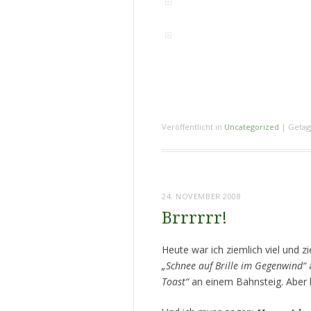
Veröffentlicht in
Uncategorized
|
Getag
24. NOVEMBER 2008
Brrrrrr!
Heute war ich ziemlich viel und 
„Schnee auf Brille im Gegenwind“
a
Toast“
an einem Bahnsteig. Aber be