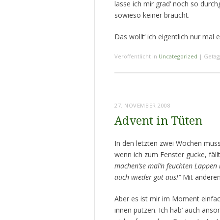
lasse ich mir grad‘ noch so durc
sowieso keiner braucht.
Das wollt‘ ich eigentlich nur mal
Veröffentlicht in
Uncategorized
|
Getag
27. NOVEMBER 2008
Advent in Tüten
In den letzten zwei Wochen muss
wenn ich zum Fenster gucke, fäll
machen’se mal’n feuchten Lappen 
auch wieder gut aus!“
Mit anderen 
Aber es ist mir im Moment einfac
innen putzen. Ich hab’ auch anso