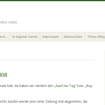
lbst erlebt.
bern…
In eigener Sache
Impressum
Datenschutz
Theos Allta
008
naie kalt, da haben wir nämlich den
„Kauf-nix-Tag“
bzw. „Buy-
ichts kaufen werde (von einer Zeitung mal abgesehen, die