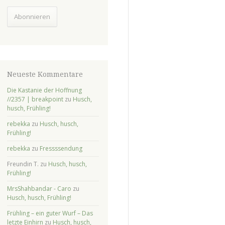
Adresse
Abonnieren
Neueste Kommentare
Die Kastanie der Hoffnung
//2357 | breakpoint
zu
Husch,
husch, Frühling!
rebekka
zu
Husch, husch,
Frühling!
rebekka
zu
Fressssendung
Freundin T.
zu
Husch, husch,
Frühling!
MrsShahbandar - Caro
zu
Husch, husch, Frühling!
Frühling – ein guter Wurf – Das
letzte Einhirn
zu
Husch, husch,