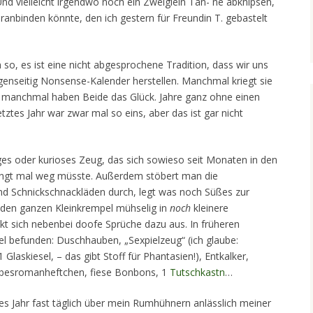
nd vielleicht irgendwo noch ein Zweiglein Tan- ne abknipsen,
ranbinden könnte, den ich gestern für Freundin T. gebastelt
 so, es ist eine nicht abgesprochene Tradition, dass wir uns
nseitig Nonsense-Kalender herstellen. Manchmal kriegt sie
n, manchmal haben Beide das Glück. Jahre ganz ohne einen
etztes Jahr war zwar mal so eins, aber das ist gar nicht
ges oder kurioses Zeug, das sich sowieso seit Monaten in den
ngt mal weg müsste. Außerdem stöbert man die
und Schnickschnackläden durch, legt was noch Süßes zur
 den ganzen Kleinkrempel mühselig in
noch
kleinere
t sich nebenbei doofe Sprüche dazu aus. In früheren
l befunden: Duschhauben, „Sexpielzeug“ (ich glaube:
Glaskiesel, – das gibt Stoff für Phantasien!), Entkalker,
ebesromanheftchen, fiese Bonbons, 1
Tutschkastn
…
tes Jahr fast täglich über mein Rumhühnern anlässlich meiner