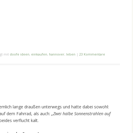
gt mit
doofe ideen
,
einkaufen
,
hannover
,
leben
|
23 Kommentare
ziemlich lange draußen unterwegs und hatte dabei sowohl:
uf dem Fahrrad, als auch:
„Zwei halbe Sonnenstrahlen auf
ides verflucht kalt.