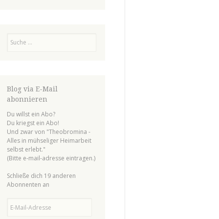
Suchen
Blog via E-Mail
abonnieren
Du willst ein Abo?
Du kriegst ein Abo!
Und zwar von "Theobromina -
Alles in mühseliger Heimarbeit
selbst erlebt."
(Bitte e-mail-adresse eintragen.)
Schließe dich 19 anderen
Abonnenten an
E-
Mail-