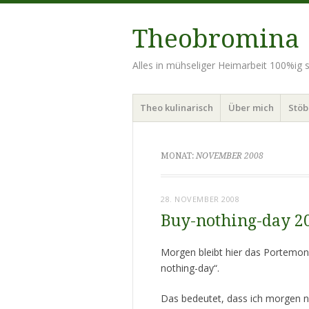
Theobromina
Alles in mühseliger Heimarbeit 100%ig se
Menü
Zum
Theo kulinarisch
Über mich
Stö
Inhalt
springen
MONAT:
NOVEMBER 2008
28. NOVEMBER 2008
Buy-nothing-day 2
Morgen bleibt hier das Portemon
nothing-day“.
Das bedeutet, dass ich morgen n