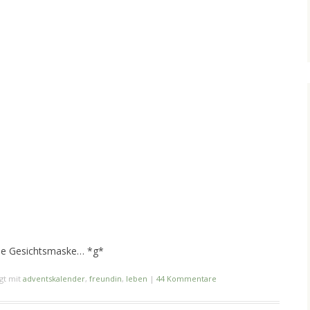
ne Gesichtsmaske… *g*
gt mit
adventskalender
,
freundin
,
leben
|
44 Kommentare