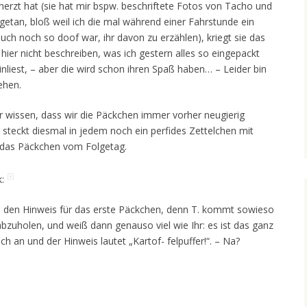
erzt hat (sie hat mir bspw. beschriftete Fotos von Tacho und
etan, bloß weil ich die mal während einer Fahrstunde ein
uch noch so doof war, ihr davon zu erzählen), kriegt sie das
h hier nicht beschreiben, was ich gestern alles so eingepackt
inliest, – aber die wird schon ihren Spaß haben… – Leider bin
ehen.
r wissen, dass wir die Päckchen immer vorher neugierig
 steckt diesmal in jedem noch ein perfides Zettelchen mit
 das Päckchen vom Folgetag.
:
al den Hinweis für das erste Päckchen, denn T. kommt sowieso
zuholen, und weiß dann genauso viel wie Ihr: es ist das ganz
ich an und der Hinweis lautet „Kartof- felpuffer!“. – Na?