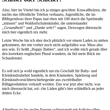
Also, hier im Viertel bin ich ja einiges gewöhnt: Krawallbolzen, die
nachts das öffentliche Telefon verhauen, Jugendliche, die im
BMirgendwas
ihres Papas mal eben mit 100 durch die Spielstraße
„müssen“ und Waldorfschulenkinder, die untereinander
„Gesundheit!“
und „
Danke sehr!“
sagen. Deswegen überrascht
mich hier eigentlich nix mehr.
Letzte Woche bin ich aber doch plötzlich vor einem Laden zu stehen
gekommen, der mir vorher noch nicht aufgefallen war. Muss also
neu sein. Er heißt „Happy Babies“, und ich wollte mich gerade über
den korrekten englischen Plural wundern, da fiel mein Blick ins
Schaufenster.
Es soll sich ja wohl eigentlich um ein Geschäft für Baby- und
Kleinkindzubehör handeln, in dem Klamotten, Spielzeug und
Kleinkindvorsichherschiebegeräte aus zweifelhafter
Billigproduktion verkauft werden. Das war jetzt aber nicht, was
mich überrascht hat, sol- che Läden gibt’s hier schließlich an jeder
dritten Ecke.
Allerdings ist das rechte Fenster vollgestapelt mit Softairwaffen.