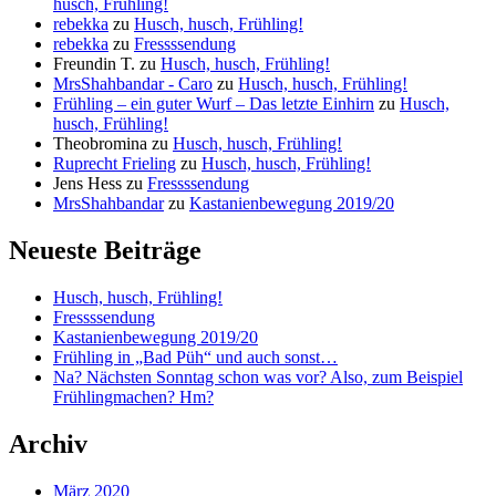
husch, Frühling!
rebekka
zu
Husch, husch, Frühling!
rebekka
zu
Fressssendung
Freundin T.
zu
Husch, husch, Frühling!
MrsShahbandar - Caro
zu
Husch, husch, Frühling!
Frühling – ein guter Wurf – Das letzte Einhirn
zu
Husch,
husch, Frühling!
Theobromina
zu
Husch, husch, Frühling!
Ruprecht Frieling
zu
Husch, husch, Frühling!
Jens Hess
zu
Fressssendung
MrsShahbandar
zu
Kastanienbewegung 2019/20
Neueste Beiträge
Husch, husch, Frühling!
Fressssendung
Kastanienbewegung 2019/20
Frühling in „Bad Püh“ und auch sonst…
Na? Nächsten Sonntag schon was vor? Also, zum Beispiel
Frühlingmachen? Hm?
Archiv
März 2020