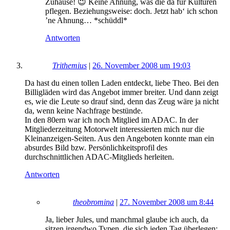
Zuhause! 😉 Keine Ahnung, was die da für Kulturen
pflegen. Beziehungsweise: doch. Jetzt hab‘ ich schon
’ne Ahnung… *schüddl*
Antworten
Trithemius
|
26. November 2008 um 19:03
Da hast du einen tollen Laden entdeckt, liebe Theo. Bei den
Billigläden wird das Angebot immer breiter. Und dann zeigt
es, wie die Leute so drauf sind, denn das Zeug wäre ja nicht
da, wenn keine Nachfrage bestünde.
In den 80ern war ich noch Mitglied im ADAC. In der
Mitgliederzeitung Motorwelt interessierten mich nur die
Kleinanzeigen-Seiten. Aus den Angeboten konnte man ein
absurdes Bild bzw. Persönlichkeitsprofil des
durchschnittlichen ADAC-Mitglieds herleiten.
Antworten
theobromina
|
27. November 2008 um 8:44
Ja, lieber Jules, und manchmal glaube ich auch, da
sitzen irgendwo Typen, die sich jeden Tag überlegen: