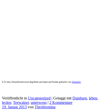
0:25 min, Freundlicherweise abgefilmt und dann auf Format gebracht von
Schauzeit
.
Veröffentlicht in
Uncategorized
|
Getaggt mit
Duisburg
,
leben
,
lecker
,
Teewalzer
,
unterwegs
|
2 Kommentare
19. Januar 2013
von
Theobromina