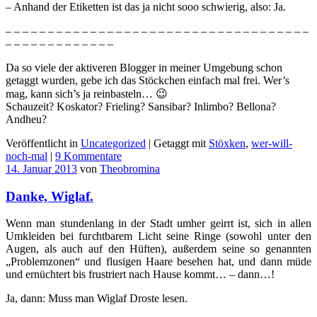
– Anhand der Etiketten ist das ja nicht sooo schwierig, also: Ja.
– – – – – – – – – – – – – – – – – – – – – – – – – – – – – – – – – – – –
– – – – – – – – – – – – –
Da so viele der aktiveren Blogger in meiner Umgebung schon
getaggt wurden, gebe ich das Stöckchen einfach mal frei. Wer’s
mag, kann sich’s ja reinbasteln… 😉
Schauzeit? Koskator? Frieling? Sansibar? Inlimbo? Bellona?
Andheu?
Veröffentlicht in
Uncategorized
|
Getaggt mit
Stöxken
,
wer-will-
noch-mal
|
9 Kommentare
14. Januar 2013
von
Theobromina
Danke, Wiglaf.
Wenn man stundenlang in der Stadt umher geirrt ist, sich in allen
Umkleiden bei furchtbarem Licht seine Ringe (sowohl unter den
Augen, als auch auf den Hüften), außerdem seine so genannten
„Problemzonen“ und flusigen Haare besehen hat, und dann müde
und ernüchtert bis frustriert nach Hause kommt… – dann…!
Ja, dann: Muss man Wiglaf Droste lesen.