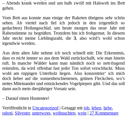
– Abends krank werden und um halb zwölf mit Halsweh ins Bett
gehen.
Vom Bett aus konnte man einige der Raketen übrigens sehr schön
sehen. Ab viertel nach fiel ich jedoch in den (eigentlich so
gedachten) Heilungsschlaf, um heute morgen das neue Jahr mit
Rabenstimme zu begrüßen. Trotzdem bin ich frohgemut. In diesem
Jahr steckt meine Lieblingszahl, die
3
, also wird’s wohl schon
irgendwie werden.
Aus dem alten Jahr nehme ich noch schnell mit: Die Erkenntnis,
dass es
nicht
immer so aus dem Wald zurückschallt, wie man hinein
ruft. In manche Wälder kann man nämlich noch so nett-fragend
reinrufen, da wird offenbar fast jeder Ton sofort verschluckt. Muss
wohl am ruppigen Unterholz liegen. Also konzentrier‘ ich mich
doch lieber auf die sonnenbeschienenen, grünen Fleckchen, wo’s
nettes Miteinander und entzückendes Vogelpiepen gibt. Und das soll
dann auch mein diesjähriger Vorsatz sein.
– Darauf einen Hustentee!
Veröffentlicht in
Uncategorized
|
Getaggt mit
job
,
leben
,
liebe
,
raboti
,
Silvester
,
unterwegs
,
weihnachten
,
wein
|
27 Kommentare