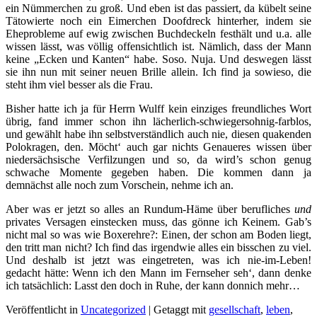
ein Nümmerchen zu groß. Und eben ist das passiert, da kübelt seine
Tätowierte noch ein Eimerchen Doofdreck hinterher, indem sie
Eheprobleme auf ewig zwischen Buchdeckeln festhält und u.a. alle
wissen lässt, was völlig offensichtlich ist. Nämlich, dass der Mann
keine „Ecken und Kanten“ habe. Soso. Nuja. Und deswegen lässt
sie ihn nun mit seiner neuen Brille allein. Ich find ja sowieso, die
steht ihm viel besser als die Frau.
Bisher hatte ich ja für Herrn Wulff kein einziges freundliches Wort
übrig, fand immer schon ihn lächerlich-schwiegersohnig-farblos,
und gewählt habe ihn selbstverständlich auch nie, diesen quakenden
Polokragen, den. Möcht‘ auch gar nichts Genaueres wissen über
niedersächsische Verfilzungen und so, da wird’s schon genug
schwache Momente gegeben haben. Die kommen dann ja
demnächst alle noch zum Vorschein, nehme ich an.
Aber was er jetzt so alles an Rundum-Häme über berufliches
und
privates Versagen einstecken muss, das gönne ich Keinem. Gab’s
nicht mal so was wie Boxerehre?: Einen, der schon am Boden liegt,
den tritt man nicht? Ich find das irgendwie alles ein bisschen zu viel.
Und deshalb ist jetzt was eingetreten, was ich nie-im-Leben!
gedacht hätte: Wenn ich den Mann im Fernseher seh‘, dann denke
ich tatsächlich: Lasst den doch in Ruhe, der kann donnich mehr…
Veröffentlicht in
Uncategorized
|
Getaggt mit
gesellschaft
,
leben
,