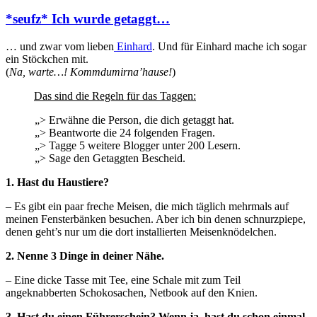
*seufz* Ich wurde getaggt…
… und zwar vom lieben
Einhard
. Und für Einhard mache ich sogar
ein Stöckchen mit.
(
Na, warte…! Kommdumirna’hause!
)
Das sind die Regeln für das Taggen:
„> Erwähne die Person, die dich getaggt hat.
„> Beantworte die 24 folgenden Fragen.
„> Tagge 5 weitere Blogger unter 200 Lesern.
„> Sage den Getaggten Bescheid.
1. Hast du Haustiere?
– Es gibt ein paar freche Meisen, die mich täglich mehrmals auf
meinen Fensterbänken besuchen. Aber ich bin denen schnurzpiepe,
denen geht’s nur um die dort installierten Meisenknödelchen.
2. Nenne 3 Dinge in deiner Nähe.
– Eine dicke Tasse mit Tee, eine Schale mit zum Teil
angeknabberten Schokosachen, Netbook auf den Knien.
3. Hast du einen Führerschein? Wenn ja, hast du schon einmal