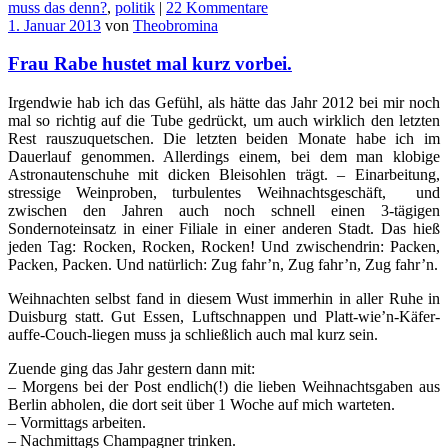
muss das denn?
,
politik
|
22 Kommentare
1. Januar 2013
von
Theobromina
Frau Rabe hustet mal kurz vorbei.
Irgendwie hab ich das Gefühl, als hätte das Jahr 2012 bei mir noch
mal so richtig auf die Tube gedrückt, um auch wirklich den letzten
Rest rauszuquetschen. Die letzten beiden Monate habe ich im
Dauerlauf genommen. Allerdings einem, bei dem man klobige
Astronautenschuhe mit dicken Bleisohlen trägt. – Einarbeitung,
stressige Weinproben, turbulentes Weihnachtsgeschäft, und
zwischen den Jahren auch noch schnell einen 3-tägigen
Sondernoteinsatz in einer Filiale in einer anderen Stadt. Das hieß
jeden Tag: Rocken, Rocken, Rocken! Und zwischendrin: Packen,
Packen, Packen. Und natürlich: Zug fahr’n, Zug fahr’n, Zug fahr’n.
Weihnachten selbst fand in diesem Wust immerhin in aller Ruhe in
Duisburg statt. Gut Essen, Luftschnappen und Platt-wie’n-Käfer-
auffe-Couch-liegen muss ja schließlich auch mal kurz sein.
Zuende ging das Jahr gestern dann mit:
– Morgens bei der Post endlich(!) die lieben Weihnachtsgaben aus
Berlin abholen, die dort seit über 1 Woche auf mich warteten.
– Vormittags arbeiten.
– Nachmittags Champagner trinken.