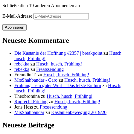
Schließe dich 19 anderen Abonnenten an
E-Mail-Adresse
Abonnieren
Neueste Kommentare
Die Kastanie der Hoffnung //2357 | breakpoint
zu
Husch,
husch, Frühling!
rebekka
zu
Husch, husch, Frühling!
rebekka
zu
Fressssendung
Freundin T.
zu
Husch, husch, Frühling!
MrsShahbandar - Caro
zu
Husch, husch, Frühling!
Frühling – ein guter Wurf – Das letzte Einhirn
zu
Husch,
husch, Frühling!
Theobromina
zu
Husch, husch, Frühling!
Ruprecht Frieling
zu
Husch, husch, Frühling!
Jens Hess
zu
Fressssendung
MrsShahbandar
zu
Kastanienbewegung 2019/20
Neueste Beiträge