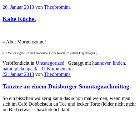
26. Januar 2013
von
Theobromina
Kalte Küche.
– Aber Morgensonne!
(Ob Meisen eigentlich auch manchmal kleine Kastanien unterm Flügel tragen?)
Veröffentlicht in
Uncategorized
|
Getaggt mit
hannover
,
linden
,
natur
,
pickenpack
|
37 Kommentare
22. Januar 2013
von
Theobromina
Tanztee an einem Duisburger Sonntagnachmittag.
So ein bisschen walzerig kann das schon mal werden, wenn man
sich im Café Dobbelstein an Tee und lecker Torte (leider nicht mehr
im Bild) etwas schawindelich labt: