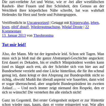
Die zart-verliebte Art und Weise, wie er -bei aller westfälischen
Rauheit- über Frauen und ihre Schönheit, den Genuss an der
Weichheit ihrer körperlichen Nähe schreibt, hat was wahrhaft
Heilendes für Herz und Seele und Polstergruppen.
Veröffentlicht in
Uncategorized
|
Getaggt mit
Körperwahn
,
leben
,
lesen
,
pfeif' drauf!
,
Wiedergutmachung
,
Wiglaf Droste
|
22
Kommentare
13. Januar 2013
von
Theobromina
Tut mir leid!
Also, der Mann. Mir tut der irgendwie leid. Schon seit Tagen. Man
muss sich ja bloß mal die ganze Abstrampel-Geschichte angucken:
Erst dauert es Dekaden, bis er
endlich
Minipräsident werden kann
(und es klappt auch erst, als der Schröder sich von hier aus auf
Bundesebene verzieht und eine Lücke hinterlässt, die für ihn schmal
genug ist), dann kriegt er den Absprung zur Bundespolitik nicht so
richtig, obwohl Muddi ihn überall anpreist wie Sauerbier, dann wird
er sogar überraschend, aber ungeliebt Bundespräsident im zweiten
Anlauf… – Und noch immer zeigt niemand den Respekt, den er
sich so wünscht! Die verstehen ihn alle einfach nicht!
Ganz im Gegenteil. Bei erster Gelegenheit stolpert er zur Hintertür
schon wieder raus, kaum, dass er vorne reingeeiert war. War alles