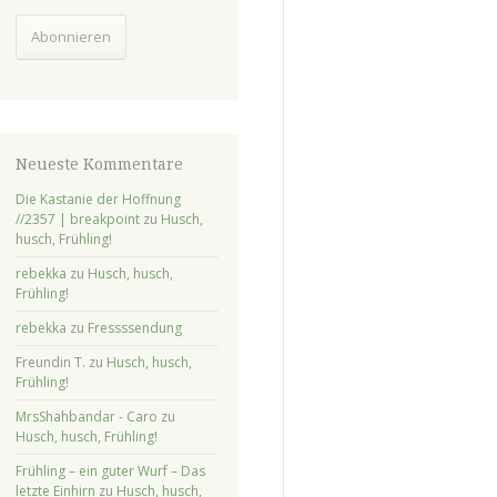
Abonnieren
Neueste Kommentare
Die Kastanie der Hoffnung
//2357 | breakpoint
zu
Husch,
husch, Frühling!
rebekka
zu
Husch, husch,
Frühling!
rebekka
zu
Fressssendung
Freundin T.
zu
Husch, husch,
Frühling!
MrsShahbandar - Caro
zu
Husch, husch, Frühling!
Frühling – ein guter Wurf – Das
letzte Einhirn
zu
Husch, husch,