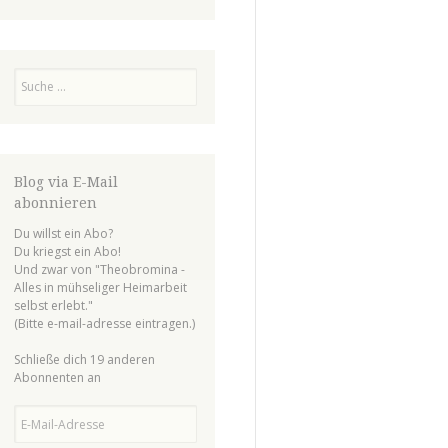
Suchen
Blog via E-Mail
abonnieren
Du willst ein Abo?
Du kriegst ein Abo!
Und zwar von "Theobromina -
Alles in mühseliger Heimarbeit
selbst erlebt."
(Bitte e-mail-adresse eintragen.)
Schließe dich 19 anderen
Abonnenten an
E-Mail-Adresse