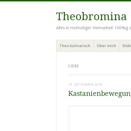
Theobromina
Alles in mühseliger Heimarbeit 100%ig se
Menü
Zum Inhalt springen
Theo kulinarisch
Über mich
Stö
LIEBE
16. SEPTEMBER 2018
Kastanienbewegung 