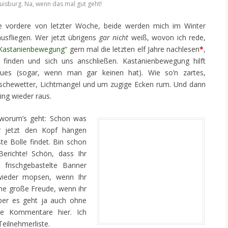
uisburg. Na, wenn das mal gut geht!
ie vordere von letzter Woche, beide werden mich im Winter
ausfliegen. Wer jetzt übrigens
gar nicht
weiß, wovon ich rede,
Kastanienbewegung“
gern mal die letzten elf Jahre nachlesen
*
,
e finden und sich uns anschließen. Kastanienbewegung hilft
lues (sogar, wenn man gar keinen hat). Wie so’n zartes,
tschewetter, Lichtmangel und um zugige Ecken rum. Und dann
ng wieder raus.
 worum’s geht: Schon was
hr jetzt den Kopf hängen
ste Bolle findet. Bin schon
Berichte! Schön, dass Ihr
frischgebastelte Banner
 wieder mopsen, wenn Ihr
’ne große Freude, wenn ihr
ber es geht ja auch ohne
ie Kommentare hier. Ich
Teilnehmerliste.