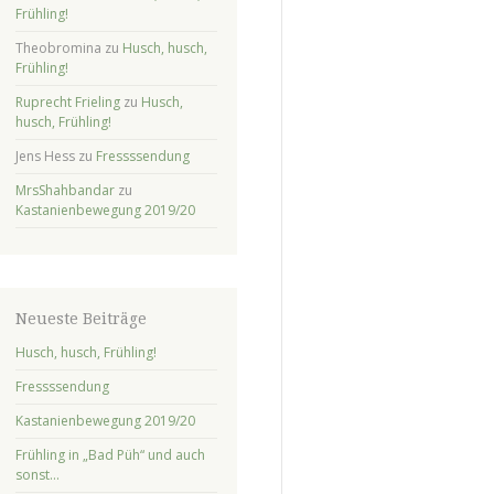
Frühling!
Theobromina
zu
Husch, husch,
Frühling!
Ruprecht Frieling
zu
Husch,
husch, Frühling!
Jens Hess
zu
Fressssendung
MrsShahbandar
zu
Kastanienbewegung 2019/20
Neueste Beiträge
Husch, husch, Frühling!
Fressssendung
Kastanienbewegung 2019/20
Frühling in „Bad Püh“ und auch
sonst…