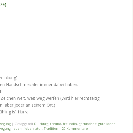
ze)
rlinkung).
nden Handschmeichler immer dabei haben.
t.
Zeichen weit, weit weg werfen (Wird hier rechtzeitig
, aber jeder an seinem Ort.)
hling is‘. Hurra.
wegung
|
Getaggt mit
Duisburg
,
freund
,
freundin
,
gesundheit
,
gute ideen
,
wegung
,
leben
,
liebe
,
natur
,
Tradition
|
20 Kommentare