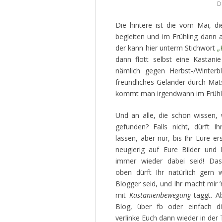
D
Die hintere ist die vom Mai, d
begleiten und im Frühling dann 
der kann hier unterm Stichwort
„
dann flott selbst eine Kastani
nämlich gegen Herbst-/Winterb
freundliches Geländer durch Ma
kommt man irgendwann im Frühli
Und an alle, die schon wissen,
gefunden? Falls nicht, dürft I
lassen, aber nur, bis Ihr Eure er
neugierig auf Eure Bilder und 
immer wieder dabei seid! Das 
oben dürft Ihr natürlich gern
Blogger seid, und Ihr macht mir 
mit
Kastanienbewegung
taggt. A
Blog, über fb oder einfach d
verlinke Euch dann wieder in der 