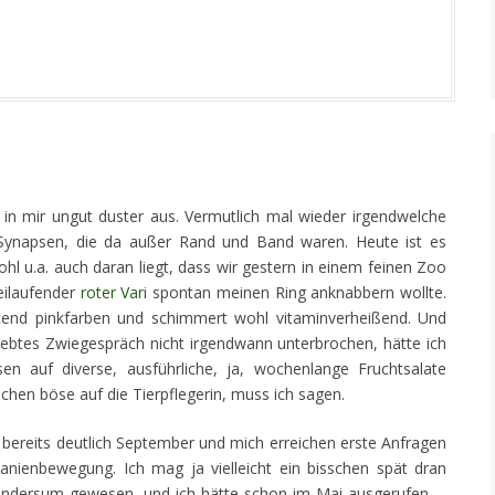
in mir ungut duster aus. Vermutlich mal wieder irgendwelche
ynapsen, die da außer Rand und Band waren. Heute ist es
l u.a. auch daran liegt, dass wir gestern in einem feinen Zoo
eilaufender
roter Vari
spontan meinen Ring anknabbern wollte.
htend pinkfarben und schimmert wohl vitaminverheißend. Und
rliebtes Zwiegespräch nicht irgendwann unterbrochen, hätte ich
en auf diverse, ausführliche, ja, wochenlange Fruchtsalate
sschen böse auf die Tierpflegerin, muss ich sagen.
ereits deutlich September und mich erreichen erste Anfragen
ienbewegung. Ich mag ja vielleicht ein bisschen spät dran
 andersum gewesen, und ich hätte schon im Mai ausgerufen. –