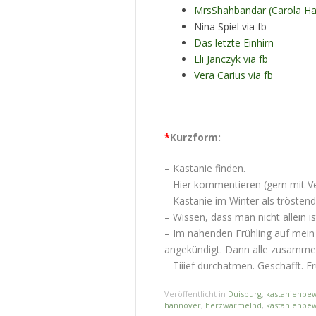
MrsShahbandar (Carola Ha
Nina Spiel via fb
Das letzte Einhirn
Eli Janczyk via fb
Vera Carius via fb
*
Kurzform:
– Kastanie finden.
– Hier kommentieren (gern mit Ve
– Kastanie im Winter als tröste
– Wissen, dass man nicht allein is
– Im nahenden Frühling auf mein 
angekündigt. Dann alle zusammen
– Tiiief durchatmen. Geschafft. Frü
Veröffentlicht in
Duisburg
,
kastanienbe
hannover
,
herzwärmelnd
,
kastanienbe