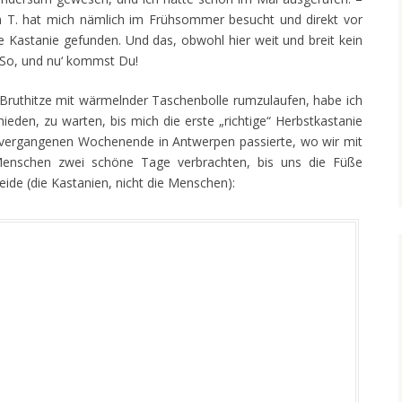
n T. hat mich nämlich im Frühsommer besucht und direkt vor
e Kastanie gefunden. Und das, obwohl hier weit und breit kein
So, und nu‘ kommst Du!
r Bruthitze mit wärmelnder Taschenbolle rumzulaufen, habe ich
ieden, zu warten, bis mich die erste „richtige“ Herbstkastanie
m vergangenen Wochenende in Antwerpen passierte, wo wir mit
Menschen zwei schöne Tage verbrachten, bis uns die Füße
eide (die Kastanien, nicht die Menschen):