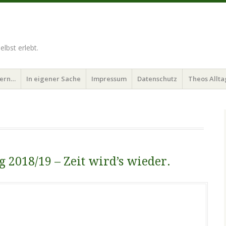
lbst erlebt.
bern…
In eigener Sache
Impressum
Datenschutz
Theos Allta
2018/19 – Zeit wird’s wieder.