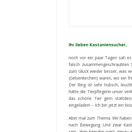
Ihr lieben Kastaniensucher,
noch vor ein paar Tagen sah es 
falsch zusammengeschraubten S
zum Glück wieder besser, was woh
(Gelsenkirchen) waren, wo ein fr
Der Ring ist sehr hübsch, leuc
hätte die Tierpflegerin unser ve
das schöne Tier gern stattdess
eingeladen! – Ich bin jetzt ein bi
Aber mal zum Thema. Wir haben b
nach Bewegung. Und zwar Kastan
sein, aber beinahe wär’s genau