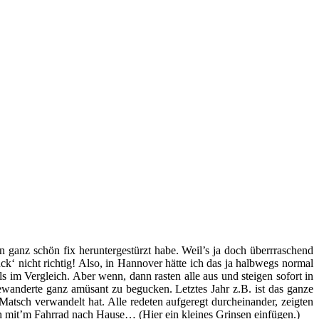
n ganz schön fix heruntergestürzt habe. Weil’s ja doch überrraschend
ck‘ nicht richtig! Also, in Hannover hätte ich das ja halbwegs normal
s im Vergleich. Aber wenn, dann rasten alle aus und steigen sofort in
anderte ganz amüsant zu begucken. Letztes Jahr z.B. ist das ganze
atsch verwandelt hat. Alle redeten aufgeregt durcheinander, zeigten
ch mit’m Fahrrad nach Hause… (Hier ein kleines Grinsen einfügen.)