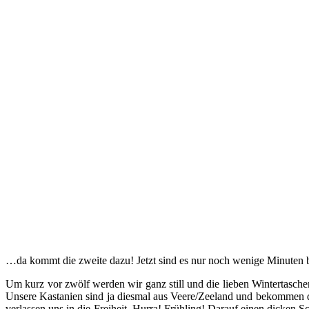
…da kommt die zweite dazu! Jetzt sind es nur noch wenige Minuten b
Um kurz vor zwölf werden wir ganz still und die lieben Wintertaschenb
Unsere Kastanien sind ja diesmal aus Veere/Zeeland und bekommen da
verlassen uns in die Freiheit. Hurra! Frühling! Darauf einen dicken 