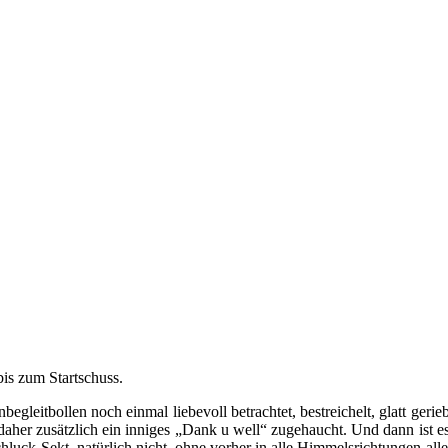
is zum Startschuss.
egleitbollen noch einmal liebevoll betrachtet, bestreichelt, glatt ger
her zusätzlich ein inniges „Dank u well“ zugehaucht. Und dann ist es 
Schluck Sekt, natürlich nicht, ohne vorher in alle Himmelsrichtungen al