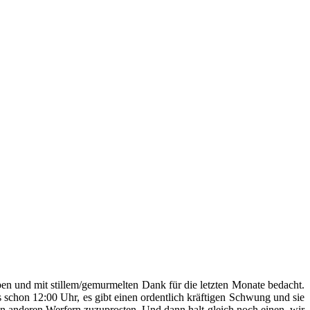
ieben und mit stillem/gemurmelten Dank für die letzten Monate bedacht.
schon 12:00 Uhr, es gibt einen ordentlich kräftigen Schwung und sie
len anderen Werfern zuzuprosten. Und dann halt gleich noch einen, wir