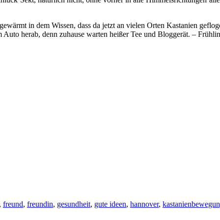
gewärmt in dem Wissen, dass da jetzt an vielen Orten Kastanien geflog
um Auto herab, denn zuhause warten heißer Tee und Bloggerät. – Frühl
,
freund
,
freundin
,
gesundheit
,
gute ideen
,
hannover
,
kastanienbewegu