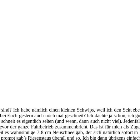
m sind? Ich habe nämlich einen kleinen Schwips, weil ich den Sekt ebe
s bei Euch gestern auch noch mal geschneit? Ich dachte ja schon, ich gu
chneit es eigentlich selten (und wenn, dann auch nicht viel). Jedenfall
or der ganze Fahrbetrieb zusammenbricht. Das ist für mich als Zugew
 es wahnsinnige 7-8 cm Neuschnee gab, der sich natürlich sofort in M
prompt gab’s Riesenstaus überall und so. Ich bin dann übrigens einfa