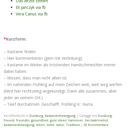
Das letzte Einhirn
Eli Janczyk via fb
Vera Carius via fb
*
Kurzform:
– Kastanie finden.
– Hier kommentieren (gern mit Verlinkung).
– Kastanie im Winter als tröstenden Handschmeichler immer
dabei haben.
– Wissen, dass man nicht allein ist.
– Im nahenden Frühling auf mein Zeichen weit, weit weg werfen
(Wird hier rechtzeitig angekündigt. Dann alle zusammen, aber
jeder an seinem Ort.)
– Tiiief durchatmen. Geschafft. Frühling is‘. Hurra.
Veröffentlicht in
Duisburg
,
kastanienbewegung
|
Getaggt mit
Duisburg
,
freund
,
freundin
,
gesundheit
,
gute ideen
,
hannover
,
herzwärmelnd
,
kastanienbewegung
,
leben
,
liebe
,
natur
,
Tradition
|
20 Kommentare