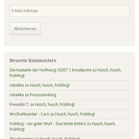
E-Mail-Adresse
Abonnieren
Neueste Kommentare
Die Kastanie der Hoffnung //2357 | breakpoint
zu
Husch, husch,
Frühling!
rebekka
zu
Husch, husch, Frühling!
rebekka
zu
Fressssendung
Freundin T.
zu
Husch, husch, Frühling!
MrsShahbandar - Caro
zu
Husch, husch, Frühling!
Frühling – ein guter Wurf – Das letzte Einhirn
zu
Husch, husch,
Frühling!
Theobromina
zu
Husch, husch, Frühling!