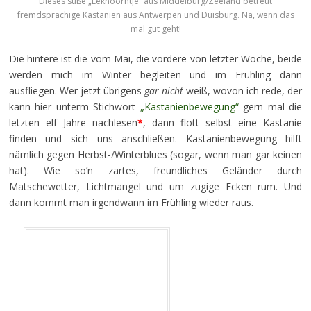
Dieses süße „Eekhoorntje“ aus Middelburg/Zeeland betreut
fremdsprachige Kastanien aus Antwerpen und Duisburg. Na, wenn das
mal gut geht!
Die hintere ist die vom Mai, die vordere von letzter Woche, beide
werden mich im Winter begleiten und im Frühling dann
ausfliegen. Wer jetzt übrigens
gar nicht
weiß, wovon ich rede, der
kann hier unterm Stichwort
„Kastanienbewegung“
gern mal die
letzten elf Jahre nachlesen
*
, dann flott selbst eine Kastanie
finden und sich uns anschließen. Kastanienbewegung hilft
nämlich gegen Herbst-/Winterblues (sogar, wenn man gar keinen
hat). Wie so’n zartes, freundliches Geländer durch
Matschewetter, Lichtmangel und um zugige Ecken rum. Und
dann kommt man irgendwann im Frühling wieder raus.