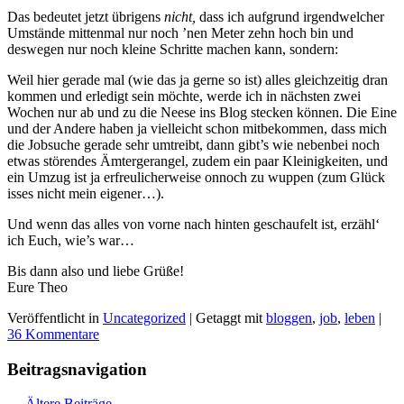
Das bedeutet jetzt übrigens
nicht,
dass ich aufgrund irgendwelcher
Umstände mittenmal nur noch ’nen Meter zehn hoch bin und
deswegen nur noch kleine Schritte machen kann, sondern:
Weil hier gerade mal (wie das ja gerne
so ist) alles gleichzeitig dran
kommen und erledigt sein möchte, werde ich in nächsten zwei
Wochen nur ab und zu die Neese ins Blog stecken können. Die Eine
und der Andere haben ja vielleicht schon mitbekommen, dass mich
die Jobsuche gerade sehr umtreibt, dann gibt’s wie nebenbei noch
etwas störendes Ämtergerangel, zudem ein paar Kleinigkeiten, und
ein Umzug ist ja erfreulicherweise onnoch zu wuppen (zum Glück
isses nicht mein eigener…).
Und wenn das alles von vorne nach hinten geschaufelt ist, erzähl‘
ich Euch, wie’s war…
Bis dann also und liebe Grüße!
Eure Theo
Veröffentlicht in
Uncategorized
|
Getaggt mit
bloggen
,
job
,
leben
|
36 Kommentare
Beitragsnavigation
←
Ältere Beiträge