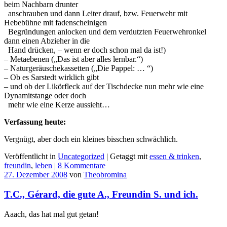
beim Nachbarn drunter
anschrauben und dann Leiter drauf, bzw. Feuerwehr mit
Hebebühne mit fadenscheinigen
Begründungen anlocken und dem verdutzten Feuerwehronkel
dann einen Abzieher in die
Hand drücken, – wenn er doch schon mal da ist!)
– Metaebenen („Das ist aber alles lernbar.“)
– Naturgeräuschekassetten („Die Pappel: … “)
– Ob es Sarstedt wirklich gibt
– und ob der Likörfleck auf der Tischdecke nun mehr wie eine
Dynamitstange oder doch
mehr wie eine Kerze aussieht…
Verfassung heute:
Vergnügt, aber doch ein kleines bisschen schwächlich.
Veröffentlicht in
Uncategorized
|
Getaggt mit
essen & trinken
,
freundin
,
leben
|
8 Kommentare
27. Dezember 2008
von
Theobromina
T.C., Gérard, die gute A., Freundin S. und ich.
Aaach, das hat mal gut getan!