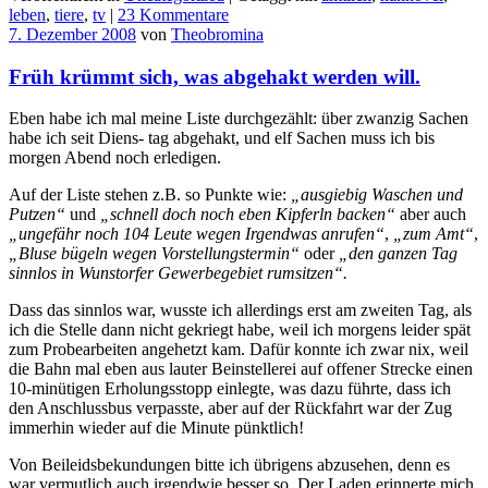
leben
,
tiere
,
tv
|
23 Kommentare
7. Dezember 2008
von
Theobromina
Früh krümmt sich, was abgehakt werden will.
Eben habe ich mal meine Liste durchgezählt: über zwanzig Sachen
habe ich seit Diens- tag abgehakt, und elf Sachen muss ich bis
morgen Abend noch erledigen.
Auf der Liste stehen z.B. so Punkte wie:
„ausgiebig Waschen und
Putzen“
und
„schnell doch noch eben Kipferln backen“
aber auch
„ungefähr noch 104 Leute wegen Irgendwas anrufen“
,
„zum Amt“
,
„Bluse bügeln wegen Vorstellungstermin“
oder
„den ganzen Tag
sinnlos in Wunstorfer Gewerbegebiet rumsitzen“.
Dass das sinnlos war, wusste ich allerdings erst am zweiten Tag, als
ich die Stelle dann nicht gekriegt habe, weil ich morgens leider spät
zum Probearbeiten angehetzt kam. Dafür konnte ich zwar nix, weil
die Bahn mal eben aus lauter Beinstellerei auf offener Strecke einen
10-minütigen Erholungsstopp einlegte, was dazu führte, dass ich
den Anschlussbus verpasste, aber auf der Rückfahrt war der Zug
immerhin wieder auf die Minute pünktlich!
Von Beileidsbekundungen bitte ich übrigens abzusehen, denn es
war vermutlich auch irgendwie besser so. Der Laden erinnerte mich