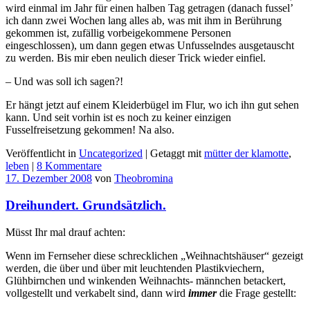
wird einmal im Jahr für einen halben Tag getragen (danach fussel’
ich dann zwei Wochen lang alles ab, was mit ihm in Berührung
gekommen ist, zufällig vorbeigekommene Personen
eingeschlossen), um dann gegen etwas Unfusselndes ausgetauscht
zu werden. Bis mir eben neulich dieser Trick wieder einfiel.
– Und was soll ich sagen?!
Er hängt jetzt auf einem Kleiderbügel im Flur, wo ich ihn gut sehen
kann. Und seit vorhin ist es noch zu keiner einzigen
Fusselfreisetzung gekommen! Na also.
Veröffentlicht in
Uncategorized
|
Getaggt mit
mütter der klamotte
,
leben
|
8 Kommentare
17. Dezember 2008
von
Theobromina
Dreihundert. Grundsätzlich.
Müsst Ihr mal drauf achten:
Wenn im Fernseher diese schrecklichen „Weihnachtshäuser“ gezeigt
werden, die über und über mit leuchtenden Plastikviechern,
Glühbirnchen und winkenden Weihnachts- männchen betackert,
vollgestellt und verkabelt sind, dann wird
immer
die Frage gestellt: