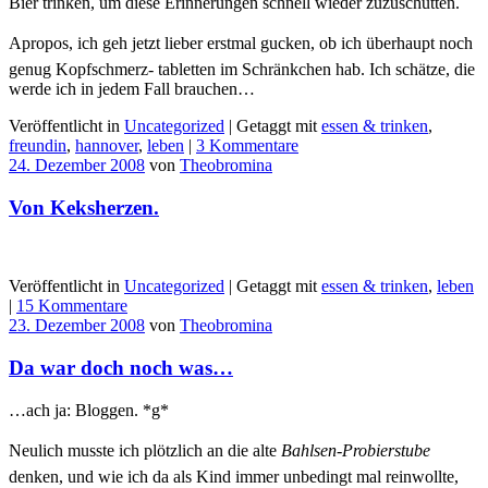
Bier trinken, um diese Erinnerungen schnell wieder zuzuschütten.
Apropos, ich geh jetzt lieber erstmal gucken, ob ich überhaupt noch
genug Kopfschmerz- tabletten im Schränkchen hab. Ich schätze, die
werde ich in jedem Fall brauchen…
Veröffentlicht in
Uncategorized
|
Getaggt mit
essen & trinken
,
freundin
,
hannover
,
leben
|
3 Kommentare
24. Dezember 2008
von
Theobromina
Von Keksherzen.
Veröffentlicht in
Uncategorized
|
Getaggt mit
essen & trinken
,
leben
|
15 Kommentare
23. Dezember 2008
von
Theobromina
Da war doch noch was…
…ach ja: Bloggen. *g*
Neulich musste ich plötzlich an die alte
Bahlsen-Probierstube
denken, und wie ich da als Kind immer unbedingt mal reinwollte,