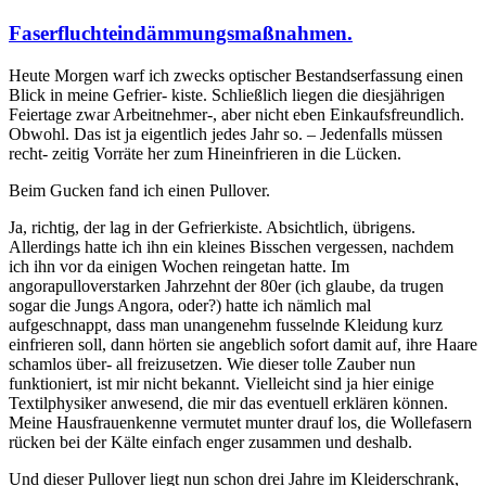
Faserfluchteindämmungsmaßnahmen.
Heute Morgen warf ich zwecks optischer Bestandserfassung einen
Blick in meine Gefrier- kiste. Schließlich liegen die diesjährigen
Feiertage zwar Arbeitnehmer-, aber nicht eben Einkaufsfreundlich.
Obwohl. Das ist ja eigentlich jedes Jahr so. – Jedenfalls müssen
recht- zeitig Vorräte her zum Hineinfrieren in die Lücken.
Beim Gucken fand ich einen Pullover.
Ja, richtig, der lag in der Gefrierkiste. Absichtlich, übrigens.
Allerdings hatte ich ihn ein kleines Bisschen vergessen, nachdem
ich ihn vor da einigen Wochen reingetan hatte. Im
angorapulloverstarken Jahrzehnt der 80er (ich glaube, da trugen
sogar die Jungs Angora, oder?) hatte ich nämlich mal
aufgeschnappt, dass man unangenehm fusselnde Kleidung kurz
einfrieren soll, dann hörten sie angeblich sofort damit auf, ihre Haare
schamlos über- all freizusetzen. Wie dieser tolle Zauber nun
funktioniert, ist mir nicht bekannt. Vielleicht sind ja hier einige
Textilphysiker anwesend, die mir das eventuell erklären können.
Meine Hausfrauenkenne vermutet munter drauf los, die Wollefasern
rücken bei der Kälte einfach enger zusammen und deshalb.
Und dieser Pullover liegt nun schon drei Jahre im Kleiderschrank,