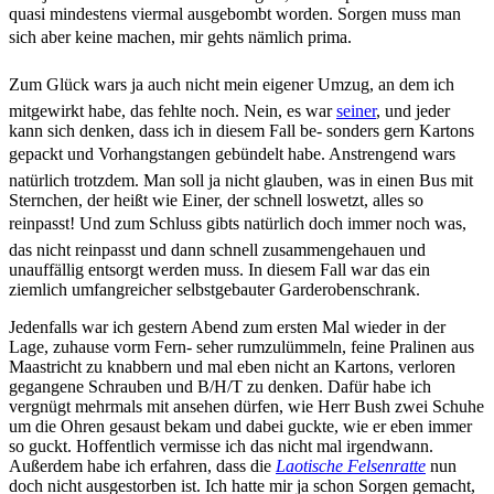
quasi mindestens viermal ausgebombt worden. Sorgen muss man
sich aber keine machen, mir gehts nämlich prima.
Zum Glück wars ja auch nicht mein eigener Umzug, an dem ich
mitgewirkt habe, das fehlte noch. Nein, es war
seiner
, und jeder
kann sich denken, dass ich in diesem Fall be- sonders gern Kartons
gepackt und Vorhangstangen gebündelt habe. Anstrengend wars
natürlich trotzdem. Man soll ja nicht glauben, was in einen Bus mit
Sternchen, der heißt wie Einer, der schnell loswetzt, alles so
reinpasst! Und zum Schluss gibts natürlich doch immer noch was,
das nicht reinpasst und dann schnell zusammengehauen und
unauffällig entsorgt werden muss. In diesem Fall war das ein
ziemlich umfangreicher selbstgebauter Garderobenschrank.
Jedenfalls war ich gestern Abend zum ersten Mal wieder in der
Lage, zuhause vorm Fern- seher rumzulümmeln, feine Pralinen aus
Maastricht zu knabbern und mal eben nicht an Kartons, verloren
gegangene Schrauben und B/H/T zu denken. Dafür habe ich
vergnügt mehrmals mit ansehen dürfen, wie Herr Bush zwei Schuhe
um die Ohren gesaust bekam und dabei guckte, wie er eben immer
so guckt. Hoffentlich vermisse ich das nicht mal irgendwann.
Außerdem habe ich erfahren, dass die
Laotische Felsenratte
nun
doch nicht ausgestorben ist. Ich hatte mir ja schon Sorgen gemacht,