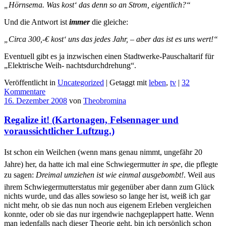
„Hörnsema. Was kost‘ das denn so an Strom, eigentlich?“
Und die Antwort ist
immer
die gleiche:
„Circa 300,-€
kost‘ uns das jedes Jahr, – aber das ist es uns wert!“
Eventuell gibt es ja inzwischen einen Stadtwerke-Pauschaltarif für
„Elektrische Weih- nachtsdurchdrehung“.
Veröffentlicht in
Uncategorized
|
Getaggt mit
leben
,
tv
|
32
Kommentare
16. Dezember 2008
von
Theobromina
Regalize it! (Kartonagen, Felsennager und
voraussichtlicher Luftzug.)
Ist schon ein Weilchen (wenn mans genau nimmt, ungefähr 20
Jahre) her, da hatte ich mal eine Schwiegermutter
in spe
, die pflegte
zu sagen:
Dreimal umziehen ist wie einmal ausgebombt!
. Weil aus
ihrem Schwiegermutterstatus mir gegenüber aber dann zum Glück
nichts wurde, und das alles sowieso so lange her ist, weiß ich gar
nicht mehr, ob sie das nun noch aus eigenem Erleben vergleichen
konnte, oder ob sie das nur irgendwie nachgeplappert hatte. Wenn
man jedenfalls nach dieser Theorie geht, bin ich persönlich schon