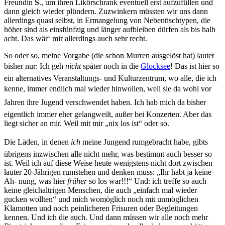
Freundin
S
., um ihren Likörschrank eventuell erst aufzufüllen und
dann gleich wieder plündern. Zuzwinkern müssten wir uns dann
allerdings quasi selbst, in Ermangelung von Nebentischtypen, die
höher sind als einsfünfzig und länger aufbleiben dürfen als bis halb
acht. Das wär‘ mir allerdings auch sehr recht.
So oder so, meine Vorgabe (die schon Murren ausgelöst hat) lautet
bisher nur: Ich geh
nicht
später noch in die
Glocksee
! Das ist hier so
ein alternatives Veranstaltungs- und Kulturzentrum, wo alle, die ich
kenne, immer endlich mal wieder hinwollen, weil sie da wohl vor
Jahren ihre Jugend verschwendet haben. Ich hab mich da bisher
eigentlich immer eher gelangweilt, außer bei Konzerten. Aber das
liegt sicher an mir. Weil mit mir „nix los ist“ oder so.
Die Läden, in denen
ich
meine Jungend rumgebracht habe, gibts
übrigens inzwischen alle nicht mehr, was bestimmt auch besser so
ist. Weil ich auf diese Weise heute wenigstens nicht
dort
zwischen
lauter 20-Jährigen rumstehen und denken muss: „Ihr habt ja keine
Ah- nung, was hier
früher
so los war!!!“ Und: ich treffe so auch
keine gleichaltrigen Menschen, die auch „einfach mal wieder
gucken wollten“ und mich womöglich noch mit unmöglichen
Klamotten und noch peinlicheren Frisuren oder Begleitungen
kennen. Und ich die auch. Und dann müssen wir alle noch mehr