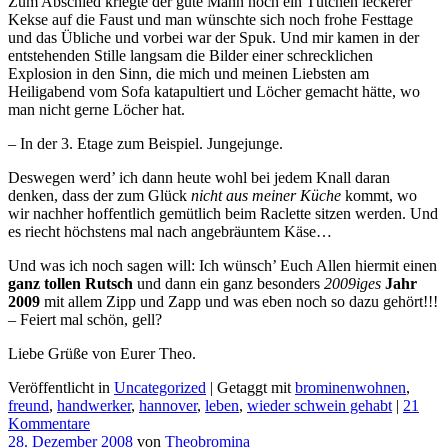
Zum Abschied kriegte der gute Mann noch ein Tütchen leckerer
Kekse auf die Faust und man wünschte sich noch frohe Festtage
und das Übliche und vorbei war der Spuk. Und mir kamen in der
entstehenden Stille langsam die Bilder einer schrecklichen
Explosion in den Sinn, die mich und meinen Liebsten am
Heiligabend vom Sofa katapultiert und Löcher gemacht hätte, wo
man nicht gerne Löcher hat.
– In der 3. Etage zum Beispiel. Jungejunge.
Deswegen werd’ ich dann heute wohl bei jedem Knall daran
denken, dass der zum Glück
nicht aus meiner Küche
kommt, wo
wir nachher hoffentlich gemütlich beim Raclette sitzen werden. Und
es riecht höchstens mal nach angebräuntem Käse…
Und was ich noch sagen will: Ich wünsch’ Euch Allen hiermit einen
ganz tollen Rutsch
und dann ein ganz besonders
2009iges
Jahr
2009
mit allem Zipp und Zapp und was eben noch so dazu gehört!!!
– Feiert mal schön, gell?
Liebe Grüße von Eurer Theo.
Veröffentlicht in
Uncategorized
|
Getaggt mit
brominenwohnen
,
freund
,
handwerker
,
hannover
,
leben
,
wieder schwein gehabt
|
21
Kommentare
28. Dezember 2008
von
Theobromina