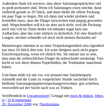
Außerdem finde ich sowieso, dass diese Salzstangenpäckchen viel
zu groß portioniert sind. Wenn ich Salzstangen essen möchte, dann
vielleicht gerade so 20 Stück, und dann bleibt die offene Packung
ein paar Tage so liegen. Bis ich dann mal wieder probiere und
feststellen muss, dass die Dinger inzwischen total pappig geworden
sind. Wegschmeißen will ich sie aber auch nicht, weil die Packung
noch fast voll ist. Dann denke ich mitunter sogar kurz ans
Aufbacken, aber das wäre einfach zu lächerlich. Für eine Handvoll
Laugen- stecken schmeiße ich doch nicht meinen Backofen an!
Meinetwegen müssten in so einer Verpackungseinheit also eigentlich
nur etwa 10 Stück drin sein. Ich wäre übrigens auch nicht gegen
Einzelverpackung, wenn ich ehrlich bin. Sie müsste nur so sein,
dass man die zerbrechlichen Dinger da unbeschadet rauskriegt. Viel-
leicht so wie diese dünnen Papierhüllen, die Trinkhalme manchmal
haben.
Und dann stelle ich mir vor, wie jemand eine Salzlettenparty
schmeißt und die Gäste zu vorgerückter Stunde raschelnd durch
hüfthohe Salzstangenpapierverpackungsverwehun- gen schieben,
verzweifelt auf der Suche nach was zu Trinken.
Veröffentlicht in
Uncategorized
|
Getaggt mit
essen & trinken
,
leben
,
tv
|
16 Kommentare
20. Dezember 2008
von
Theobromina