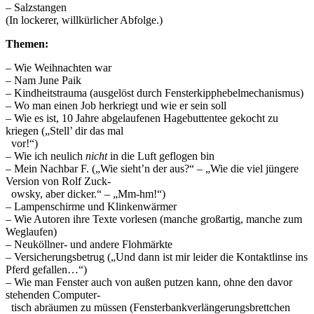
– Salzstangen
(In lockerer, willkürlicher Abfolge.)
Themen:
– Wie Weihnachten war
– Nam June Paik
– Kindheitstrauma (ausgelöst durch Fensterkipphebelmechanismus)
– Wo man einen Job herkriegt und wie er sein soll
– Wie es ist, 10 Jahre abgelaufenen Hagebuttentee gekocht zu
kriegen („Stell’ dir das mal
vor!“)
– Wie ich neulich
nicht
in die Luft geflogen bin
– Mein Nachbar F. („Wie sieht’n der aus?“ – „Wie die viel jüngere
Version von Rolf Zuck-
owsky, aber dicker.“ – „Mm-hm!“)
– Lampenschirme und Klinkenwärmer
– Wie Autoren ihre Texte vorlesen (manche großartig, manche zum
Weglaufen)
– Neuköllner- und andere Flohmärkte
– Versicherungsbetrug („Und dann ist mir leider die Kontaktlinse ins
Pferd gefallen…“)
– Wie man Fenster auch von außen putzen kann, ohne den davor
stehenden Computer-
tisch abräumen zu müssen (Fensterbankverlängerungsbrettchen