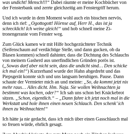
was undicht! Mensch!!!“
Dabei räumte er meine Kochbücher von
der Fensterbank und zerrte gleichzeitig am Fenstergriff herum.
Und ich wurde in dem Moment wohl auch ein bisschen nervös,
denn ich rief:
„Ogottogott! Hörnse auf, Herr H., das ist ja
schrecklich! Ich weine gleich!“
und hob schnell meine Zi-
tronengeranie vom Fenster weg.
Zum Glück kamen wir mit Hilfe hochgezüchteter Technik
(Seifenschaum auf verdächtige Stelle, und dann gucken, ob da
Blasen kommen) schnell dahinter, dass die Dichtung des Schlauchs
von meinem Gasherd aus unerfindlichen Gründen porös ist.
(
„Sowas darf aber nicht sein, dass die undicht sind… Den schicke
ich mal ein!“
) Kurzerhand wurde der Hahn abgedreht und das
Piepsgerät konnte sich und uns langsam beruhigen. Pause. Dann
schaute der Vermieter mich an und meinte:
„So, da kommt jetzt nix
mehr raus… Alles dicht. Hm. Naja. Sie wollen Weihnachten ja
bestimmt was kochen, oder?“
Ich sah uns schon bei Knäckebrot
sitzen.
„Schon, eigentlich.“
– „Dann fahre ich jetzt noch mal in die
Werkstatt und hole ihnen einen neuen Schlauch. Den schenk’ ich
ihnen zu Weihnachten!“
Ich hätte ja nie gedacht, dass ich mich über einen Gasschlauch mal
so freuen würde, ehrlich gesagt.