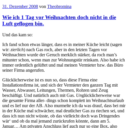
31. Dezember 2008
von
Theobromina
Wie ich 1 Tag vor Weihnachten doch nicht in die
Luft geflogen bin.
Und das kam so:
Ich fand schon etwas länger, dass es in meiner Küche leicht (sagen
wir:
zierlich
) nach Gas roch, aber in den letzten Tagen vor
Weihnachten wurde der Geruch merklich stärker, da roch man’s
mitunter schon, wenn man zur Wohnungstür reinkam. Also habe ich
immer ordentlich gelüftet und mal meinen Vermieter bzw. das Büro
seiner Firma angerufen.
Glücklicherweise ist es nun so, dass diese Firma eine
Installationsfirma ist, und sich der Vermieter den ganzen Tag mit
Wasser, Abwasser, Leitungen, Thermen, Rohren und Zeug
beschäftigt. Und natürlich auch mit Gas.
Un
glücklicherweise war
die gesamte Firma aller- dings schon komplett im Weihnachtsurlaub
und es lief nur der AB. Also murmelte ich da was drauf, dass bei mir
in der Küche mal schwächer, mal deutlicher Gas zu riechen sei, und
dass ich nun nicht wüsste, ob das vielleicht doch was Dringendes
wär‘ und ob da mal jemand zurückrufen könnte, dann am 5.
Januar… Am privaten Anschluss lief auch nur so eine Box, also