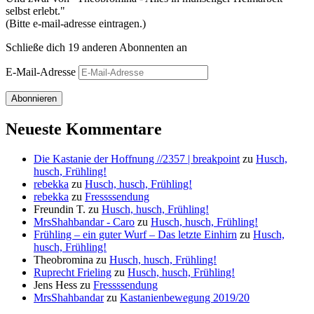
selbst erlebt."
(Bitte e-mail-adresse eintragen.)
Schließe dich 19 anderen Abonnenten an
E-Mail-Adresse
Abonnieren
Neueste Kommentare
Die Kastanie der Hoffnung //2357 | breakpoint
zu
Husch,
husch, Frühling!
rebekka
zu
Husch, husch, Frühling!
rebekka
zu
Fressssendung
Freundin T.
zu
Husch, husch, Frühling!
MrsShahbandar - Caro
zu
Husch, husch, Frühling!
Frühling – ein guter Wurf – Das letzte Einhirn
zu
Husch,
husch, Frühling!
Theobromina
zu
Husch, husch, Frühling!
Ruprecht Frieling
zu
Husch, husch, Frühling!
Jens Hess
zu
Fressssendung
MrsShahbandar
zu
Kastanienbewegung 2019/20