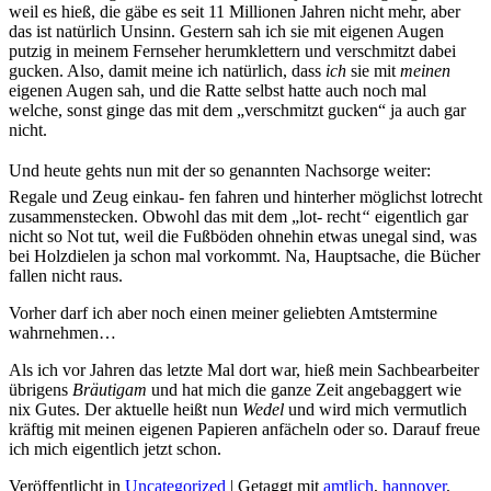
weil es hieß, die gäbe es seit 11 Millionen Jahren nicht mehr, aber
das ist natürlich Unsinn. Gestern sah ich sie mit eigenen Augen
putzig in meinem Fernseher herumklettern und verschmitzt dabei
gucken. Also, damit meine ich natürlich, dass
ich
sie mit
meinen
eigenen Augen sah, und die Ratte selbst hatte auch noch mal
welche, sonst ginge das mit dem „verschmitzt gucken“ ja auch gar
nicht.
Und heute gehts nun mit der so genannten Nachsorge weiter:
Regale und Zeug einkau- fen fahren und hinterher möglichst lotrecht
zusammenstecken. Obwohl das mit dem „lot- recht
“
eigentlich gar
nicht so Not tut, weil die Fußböden ohnehin etwas unegal sind, was
bei Holzdielen ja schon mal vorkommt. Na, Hauptsache, die Bücher
fallen nicht raus.
Vorher darf ich aber noch einen meiner geliebten Amtstermine
wahrnehmen…
Als ich vor Jahren das letzte Mal dort war, hieß mein Sachbearbeiter
übrigens
Bräutigam
und hat mich die ganze Zeit angebaggert wie
nix Gutes. Der aktuelle heißt nun
Wedel
und wird mich vermutlich
kräftig mit meinen eigenen Papieren anfächeln oder so. Darauf freue
ich mich eigentlich jetzt schon.
Veröffentlicht in
Uncategorized
|
Getaggt mit
amtlich
,
hannover
,