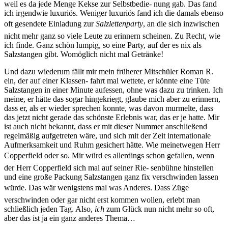
weil es da jede Menge Kekse zur Selbstbedie- nung gab. Das fand
ich irgendwie luxuriös. Weniger luxuriös fand ich die damals ebenso
oft gesendete Einladung zur
Salzlettenparty
, an die sich inzwischen
nicht mehr ganz so viele Leute zu erinnern scheinen. Zu Recht, wie
ich finde. Ganz schön lumpig, so eine Party, auf der es nix als
Salzstangen gibt. Womöglich nicht mal Getränke!
Und dazu wiederum fällt mir mein früherer Mitschüler Roman R.
ein, der auf einer Klassen- fahrt mal wettete, er könnte eine Tüte
Salzstangen in einer Minute aufessen, ohne was dazu zu trinken. Ich
meine, er hätte das sogar hingekriegt, glaube mich aber zu erinnern,
dass er, als er wieder sprechen konnte, was davon murmelte, dass
das jetzt nicht gerade das schönste Erlebnis war, das er je hatte. Mir
ist auch nicht bekannt, dass er mit dieser Nummer anschließend
regelmäßig aufgetreten wäre, und sich mit der Zeit internationale
Aufmerksamkeit und Ruhm gesichert hätte. Wie meinetwegen Herr
Copperfield oder so. Mir würd es allerdings schon gefallen, wenn
der Herr Copperfield sich mal auf seiner Rie- senbühne hinstellen
und eine große Packung Salzstangen ganz fix verschwinden lassen
würde. Das wär wenigstens mal was Anderes. Dass Züge
verschwinden oder gar nicht erst kommen wollen, erlebt man
schließlich jeden Tag. Also,
ich
zum Glück nun nicht mehr so oft,
aber das ist ja ein ganz anderes Thema…