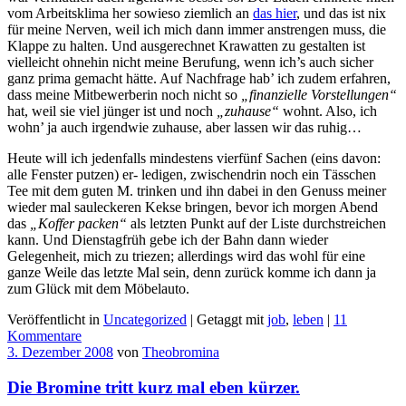
vom Arbeitsklima her sowieso ziemlich an
das hier
, und das ist nix
für meine Nerven, weil ich mich dann immer anstrengen muss, die
Klappe zu halten. Und ausgerechnet Krawatten zu gestalten ist
vielleicht ohnehin nicht meine Berufung, wenn ich’s auch sicher
ganz prima gemacht hätte. Auf Nachfrage hab’ ich zudem erfahren,
dass meine Mitbewerberin noch nicht so
„finanzielle Vorstellungen“
hat, weil sie viel jünger ist und noch
„zuhause“
wohnt. Also, ich
wohn’ ja auch irgendwie zuhause, aber lassen wir das ruhig…
Heute will ich jedenfalls mindestens vierfünf Sachen (eins davon:
alle Fenster putzen) er- ledigen, zwischendrin noch ein Tässchen
Tee mit dem guten M. trinken und ihn dabei in den Genuss meiner
wieder mal sauleckeren Kekse bringen, bevor ich morgen Abend
das
„Koffer packen“
als letzten Punkt auf der Liste durchstreichen
kann. Und Dienstagfrüh gebe ich der Bahn dann wieder
Gelegenheit, mich zu triezen; allerdings wird das wohl für eine
ganze Weile das letzte Mal sein, denn zurück komme ich dann ja
zum Glück mit dem Möbelauto.
Veröffentlicht in
Uncategorized
|
Getaggt mit
job
,
leben
|
11
Kommentare
3. Dezember 2008
von
Theobromina
Die Bromine tritt kurz mal eben kürzer.