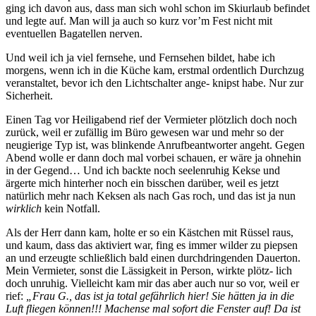
ging ich davon aus, dass man sich wohl schon im Skiurlaub befindet
und legte auf. Man will ja auch so kurz vor’m Fest nicht mit
eventuellen Bagatellen nerven.
Und weil ich ja viel fernsehe, und Fernsehen bildet, habe ich
morgens, wenn ich in die Küche kam, erstmal ordentlich Durchzug
veranstaltet, bevor ich den Lichtschalter ange- knipst habe. Nur zur
Sicherheit.
Einen Tag vor Heiligabend rief der Vermieter plötzlich doch noch
zurück, weil er zufällig im Büro gewesen war und mehr so der
neugierige Typ ist, was blinkende Anrufbeantworter angeht. Gegen
Abend wolle er dann doch mal vorbei schauen, er wäre ja ohnehin
in der Gegend… Und ich backte noch seelenruhig Kekse und
ärgerte mich hinterher noch ein bisschen darüber, weil es jetzt
natürlich mehr nach Keksen als nach Gas roch, und das ist ja nun
wirklich
kein Notfall.
Als der Herr dann kam, holte er so ein Kästchen mit Rüssel raus,
und kaum, dass das aktiviert war, fing es immer wilder zu piepsen
an und erzeugte schließlich bald einen durchdringenden Dauerton.
Mein Vermieter, sonst die Lässigkeit in Person, wirkte plötz- lich
doch unruhig. Vielleicht kam mir das aber auch nur so vor, weil er
rief:
„Frau G., das ist ja total gefährlich hier! Sie hätten ja in die
Luft fliegen können!!! Machense mal sofort die Fenster auf! Da ist