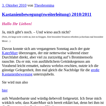
3. Oktober 2010
von
Theobromina
Kastanienbewegung(sweiterleitung) 2010/2011
Hallo Ihr Lieben!
Ja, mich gibt’s noch. – Und wieso auch nicht?
(Nein, ich fange nicht wieder an, hier zu bloggen. Aber besondere Situation erfordern ja durchaus mal besondere
Mittel…)
Davon konnte sich am vergangenen Sonntag auch der gute
KaterMurr
überzeugen, der mir netterweise während einer
Durchfahrt direkt, aber viel zu zurzzeitig auf’s Brominensofa
rauschte. Da er mir, von ausführlichem Getränkegenuss am
Vorabend leicht ermattet, nahezu wehrlos erschien, nutzte ich die
günstige Gelegenheit, ihm mal gleich die Nachfolge für die
große
Kastanienbewegung
unterzujubeln.
Sie wird nun also
hier
aufs Wunderbarste und würdig-liebevoll fortgesetzt. Ich freue mich
wirklich sehr, dass KaterMurr sich bereit erklärt hat, denn bei ihm ist