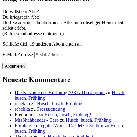
Du willst ein Abo?
Du kriegst ein Abo!
Und zwar von "Theobromina - Alles in mühseliger Heimarbeit
selbst erlebt."
(Bitte e-mail-adresse eintragen.)
Schließe dich 19 anderen Abonnenten an
E-Mail-Adresse
Abonnieren
Neueste Kommentare
Die Kastanie der Hoffnung //2357 | breakpoint
zu
Husch,
husch, Frühling!
rebekka
zu
Husch, husch, Frühling!
rebekka
zu
Fressssendung
Freundin T.
zu
Husch, husch, Frühling!
MrsShahbandar - Caro
zu
Husch, husch, Frühling!
Frühling – ein guter Wurf – Das letzte Einhirn
zu
Husch,
husch, Frühling!
Theobromina
zu
Husch, husch, Frühling!