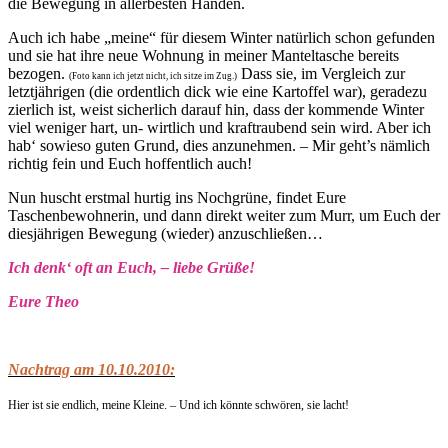
die Bewegung in allerbesten Händen.
Auch ich habe „meine“ für diesem Winter natürlich schon gefunden
und sie hat ihre neue Wohnung in meiner Manteltasche bereits
bezogen.
Dass sie, im Vergleich zur
(Foto kann ich jetzt nicht, ich sitze im Zug.)
letztjährigen (die ordentlich dick wie eine Kartoffel war), geradezu
zierlich ist, weist sicherlich darauf hin, dass der kommende Winter
viel weniger hart, un- wirtlich und kraftraubend sein wird. Aber ich
hab‘ sowieso guten Grund, dies anzunehmen. – Mir geht’s nämlich
richtig fein und Euch hoffentlich auch!
Nun huscht erstmal hurtig ins Nochgrüne, findet Eure
Taschenbewohnerin, und dann direkt weiter zum Murr, um Euch der
diesjährigen Bewegung (wieder) anzuschließen…
Ich denk‘ oft an Euch, – liebe Grüße!
Eure Theo
Nachtrag am 10.10.2010:
Hier ist sie endlich, meine Kleine. – Und ich könnte schwören, sie lacht!