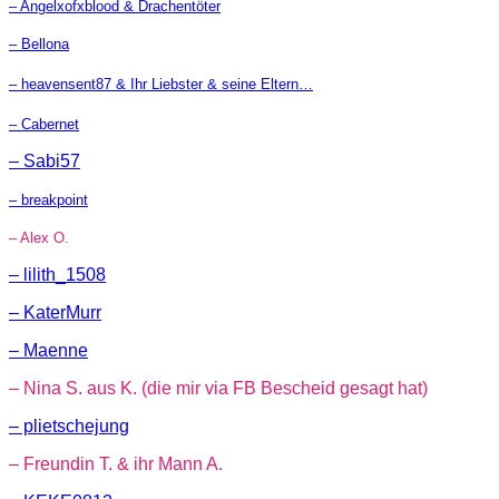
– Angelxofxblood & Drachentöter
– Bellona
– heavensent87 & Ihr Liebster & seine Eltern…
– Cabernet
– Sabi57
– breakpoint
– Alex O.
– lilith_1508
– KaterMurr
– Maenne
– Nina S. aus K. (die mir via FB Bescheid gesagt hat)
– plietschejung
– Freundin T. & ihr Mann A.