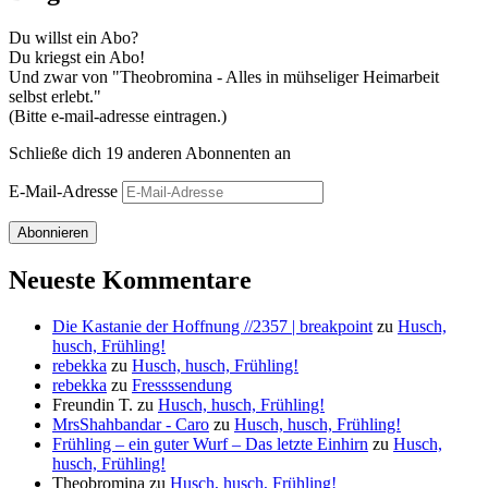
Du willst ein Abo?
Du kriegst ein Abo!
Und zwar von "Theobromina - Alles in mühseliger Heimarbeit
selbst erlebt."
(Bitte e-mail-adresse eintragen.)
Schließe dich 19 anderen Abonnenten an
E-Mail-Adresse
Abonnieren
Neueste Kommentare
Die Kastanie der Hoffnung //2357 | breakpoint
zu
Husch,
husch, Frühling!
rebekka
zu
Husch, husch, Frühling!
rebekka
zu
Fressssendung
Freundin T.
zu
Husch, husch, Frühling!
MrsShahbandar - Caro
zu
Husch, husch, Frühling!
Frühling – ein guter Wurf – Das letzte Einhirn
zu
Husch,
husch, Frühling!
Theobromina
zu
Husch, husch, Frühling!