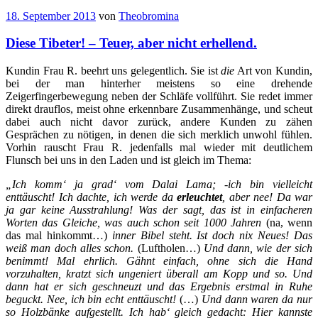
18. September 2013
von
Theobromina
Diese Tibeter! – Teuer, aber nicht erhellend.
Kundin Frau R. beehrt uns gelegentlich. Sie ist
die
Art von Kundin,
bei der man hinterher meistens so eine drehende
Zeigerfingerbewegung neben der Schläfe vollführt. Sie redet immer
direkt drauflos, meist ohne erkennbare Zusammenhänge, und scheut
dabei auch nicht davor zurück, andere Kunden zu zähen
Gesprächen zu nötigen, in denen die sich merklich unwohl fühlen.
Vorhin rauscht Frau R. jedenfalls mal wieder mit deutlichem
Flunsch bei uns in den Laden und ist gleich im Thema:
„Ich komm‘ ja grad‘ vom Dalai Lama; -ich bin vielleicht
enttäuscht! Ich dachte, ich werde da
erleuchtet
, aber nee! Da war
ja gar keine Ausstrahlung! Was der sagt, das ist in einfacheren
Worten das Gleiche, was auch schon seit 1000 Jahren
(na, wenn
das mal hinkommt…)
inner Bibel steht. Ist doch nix Neues! Das
weiß man doch alles schon.
(Luftholen…)
Und dann, wie der sich
benimmt! Mal ehrlich. Gähnt einfach, ohne sich die Hand
vorzuhalten, kratzt sich ungeniert überall am Kopp und so. Und
dann hat er sich geschneuzt und das Ergebnis erstmal in Ruhe
beguckt. Nee, ich bin echt enttäuscht!
(…)
Und dann waren da nur
so Holzbänke aufgestellt. Ich hab‘ gleich gedacht: Hier kannste