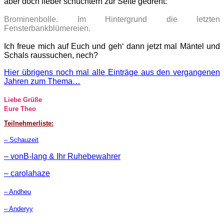
aber doch lieber schüchtern zur Seite gedreht:
Brominenbolle. Im Hintergrund die letzten
Fensterbankblümereien.
Ich freue mich auf Euch und geh‘ dann jetzt mal Mäntel und
Schals raussuchen, nech?
Hier übrigens noch mal alle Einträge aus den vergangenen
Jahren zum Thema…
Liebe Grüße
Eure Theo
Teilnehmerliste:
– Schauzeit
– vonB-lang & Ihr Ruhebewahrer
– carolahaze
– Andheu
– Anderyy