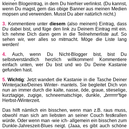
kleinen Blogeintrag, in dem Du hierhier verlinkst. (Du kannst,
wenn Du magst, gern das obige Banner aus meinen Medien
mopsen und verwenden. Musst Du aber natürlich nicht.)
3.
Kommentiere unter
diesem
(also meinem) Eintrag, dass
Du dabei bist, und füge den link zu Deinem Eintrag mit ein.
Ich nehme Dich dann gern in die Teilnehmerliste auf. So
sehen wir, wer alles so mitmacht. Möge die Liste lang
werden!
4.
Auch, wenn Du Nicht-Blogger bist, bist Du
selbstverständlich herzlich willkommen! Kommentiere
einfach unten, wer Du bist und wo Du Deine Kastanie
gefunden hast.
5.
Wichtig
: Jetzt wandert die Kastanie in die Tasche Deiner
Winterjacke/Deines Winter- mantels. Sie begleitet Dich von
nun an immer durch die kalte, nasse, öde, graue, stieselige,
kurztagige, zugige, schneematschige, dunkle, „
brrrrrrr“
tige
Herbst-/Winterzeit.
Das hilft nämlich ein bisschen, wenn man z.B. raus muss,
obwohl man sich am liebsten an seiner Couch festkrallen
würde. Oder wenn man -wie ich- allgemein ein bisschen zum
Dunkle-Jahreszeit-Blues neigt. (Jaaa, es gibt auch schöne