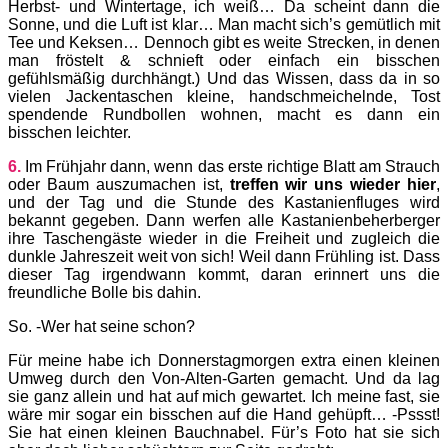
Herbst- und Wintertage, ich weiß… Da scheint dann die
Sonne, und die Luft ist klar… Man macht sich’s gemütlich mit
Tee und Keksen… Dennoch gibt es weite Strecken, in denen
man fröstelt & schnieft oder einfach ein bisschen
gefühlsmäßig durchhängt.) Und das Wissen, dass da in so
vielen Jackentaschen kleine, handschmeichelnde, Tost
spendende Rundbollen wohnen, macht es dann ein
bisschen leichter.
6.
Im Frühjahr dann, wenn das erste richtige Blatt am Strauch
oder Baum auszumachen ist,
treffen wir uns wieder hier
,
und der Tag und die Stunde des Kastanienfluges wird
bekannt gegeben. Dann werfen alle Kastanienbeherberger
ihre Taschengäste wieder in die Freiheit und zugleich die
dunkle Jahreszeit weit von sich! Weil dann Frühling ist. Dass
dieser Tag irgendwann kommt, daran erinnert uns die
freundliche Bolle bis dahin.
So. -Wer hat seine schon?
Für meine habe ich Donnerstagmorgen extra einen kleinen
Umweg durch den Von-Alten-Garten gemacht. Und da lag
sie ganz allein und hat auf mich gewartet. Ich meine fast, sie
wäre mir sogar ein bisschen auf die Hand gehüpft… -Pssst!
Sie hat einen kleinen Bauchnabel. Für’s Foto hat sie sich