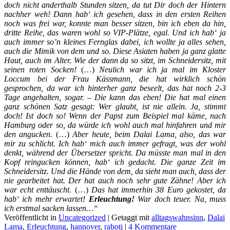
doch nicht anderthalb Stunden sitzen, da tut Dir doch der Hintern
nachher weh! Dann hab‘ ich gesehen, dass in den ersten Reihen
noch was frei war, konnte man besser sitzen, bin ich eben da hin,
dritte Reihe, das waren wohl so VIP-Plätze, egal. Und ich hab‘ ja
auch immer so’n kleines Fernglas dabei, ich wollte ja alles sehen,
auch die Mimik von dem und so. Diese Asiaten haben ja ganz glatte
Haut, auch im Alter. Wie der dann da so sitzt, im Schneidersitz, mit
seinen roten Socken!
(…)
Neulich war ich ja mal im Kloster
Loccum bei der Frau Kässmann, die hat wirklich schön
gesprochen, da war ich hinterher ganz beseelt, das hat noch 2-3
Tage angehalten, sogar. – Die kann das eben! Die hat mal einen
ganz schönen Satz gesagt: Wer glaubt, ist nie allein. Ja, stimmt
doch! Ist doch so!
Wenn der Papst zum Beispiel mal käme, nach
Hamburg oder so, da würde ich wohl auch mal hinfahren und mir
den angucken.
(…)
Aber heute, beim Dalai Lama, also, das war
mir zu schlicht. Ich hab‘ mich auch immer gefragt, was der wohl
denkt, während der Übersetzer spricht. Da müsste man mal in den
Kopf reingucken können, hab‘ ich gedacht. Die ganze Zeit im
Schneidersitz. Und die Hände von dem, da sieht man auch, dass der
nie gearbeitet hat. Der hat auch noch sehr gute Zähne! Aber ich
war echt enttäuscht.
(…)
Das hat immerhin 38 Euro gekostet, da
hab‘ ich mehr erwartet!
Erleuchtung!
War doch teuer. Na, muss
ich erstmal sacken lassen…“
Veröffentlicht in
Uncategorized
|
Getaggt mit
alltagswahnsinn
,
Dalai
Lama
,
Erleuchtung
,
hannover
,
raboti
|
4 Kommentare