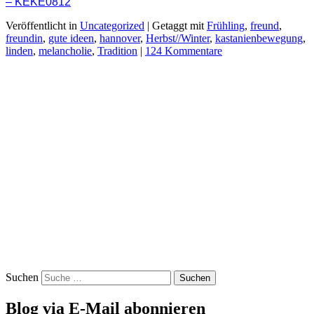
– KEKE0812
Veröffentlicht in
Uncategorized
|
Getaggt mit
Frühling
,
freund
,
freundin
,
gute ideen
,
hannover
,
Herbst//Winter
,
kastanienbewegung
,
linden
,
melancholie
,
Tradition
|
124 Kommentare
Suchen
Blog via E-Mail abonnieren