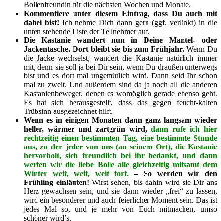
Bollenfreundin für die nächsten Wochen und Monate.
Kommentiere unter diesem Eintrag, dass Du auch mit
dabei bist!
Ich nehme Dich dann gern (ggf. verlinkt) in die
unten stehende Liste der Teilnehmer auf.
Die Kastanie wandert nun in Deine Mantel- oder
Jackentasche. Dort bleibt sie bis zum Frühjahr.
Wenn Du
die Jacke wechselst, wandert die Kastanie natürlich immer
mit, denn sie soll ja bei Dir sein, wenn Du draußen unterwegs
bist und es dort mal ungemütlich wird. Dann seid Ihr schon
mal zu zweit. Und außerdem sind da ja noch all die anderen
Kastanienbeweger, denen es womöglich gerade ebenso geht.
Es hat sich herausgestellt, dass das gegen feucht-kalten
Trübsinn ausgezeichnet hilft.
Wenn es in einigen Monaten dann ganz langsam wieder
heller, wärmer und zartgrün wird,
dann rufe ich hier
rechtzeitig einen bestimmten Tag, eine bestimmte Stunde
aus, zu der jeder von uns (an seinem Ort), die Kastanie
hervorholt, sich freundlich bei ihr bedankt, und dann
werfen wir die liebe Bolle
alle gleichzeitig
mitsamt dem
Winter weit, weit, weit fort.
– So werden wir den
Frühling einläuten!
Wirst sehen, bis dahin wird sie Dir ans
Herz gewachsen sein, und sie dann wieder „frei“ zu lassen,
wird ein besonderer und auch feierlicher Moment sein. Das ist
jedes Mal so, und je mehr von Euch mitmachen, umso
schöner wird’s.