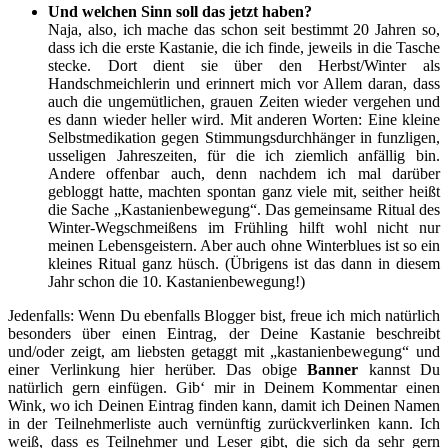
Und welchen Sinn soll das jetzt haben?
Naja, also, ich mache das schon seit bestimmt 20 Jahren so,
dass ich die erste Kastanie, die ich finde, jeweils in die Tasche
stecke. Dort dient sie über den Herbst/Winter als
Handschmeichlerin und erinnert mich vor Allem daran, dass
auch die ungemütlichen, grauen Zeiten wieder vergehen und
es dann wieder heller wird. Mit anderen Worten: Eine kleine
Selbstmedikation gegen Stimmungsdurchhänger in funzligen,
usseligen Jahreszeiten, für die ich ziemlich anfällig bin.
Andere offenbar auch, denn nachdem ich mal darüber
gebloggt hatte, machten spontan ganz viele mit, seither heißt
die Sache „Kastanienbewegung“. Das gemeinsame Ritual des
Winter-Wegschmeißens im Frühling hilft wohl nicht nur
meinen Lebensgeistern. Aber auch ohne Winterblues ist so ein
kleines Ritual ganz hüsch. (Übrigens ist das dann in diesem
Jahr schon die 10. Kastanienbewegung!)
Jedenfalls: Wenn Du ebenfalls Blogger bist, freue ich mich natürlich
besonders über einen Eintrag, der Deine Kastanie beschreibt
und/oder zeigt, am liebsten getaggt mit „kastanienbewegung“ und
einer Verlinkung hier herüber. Das obige
Banner
kannst Du
natürlich gern einfügen. Gib‘ mir in Deinem Kommentar einen
Wink, wo ich Deinen Eintrag finden kann, damit ich Deinen Namen
in der Teilnehmerliste auch vernünftig zurückverlinken kann. Ich
weiß, dass es Teilnehmer und Leser gibt, die sich da sehr gern