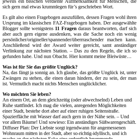
jeweils ein bisschen verdiente Aufmerksamkeit für Menschen, die
sich gern mal etwas krummlegen für’s geschrieben Wort.
Es gilt also einen Fragebogen auszufüllen, dessen Fragen wohl ihren
Ursprung im klassischen FAZ-Fragebogen haben. Der ausgewählte
Blogger sollte wenigstens
11 Fragen
daraus beantworten, darf sich
aber auch gern eigene ausdenken, was die Sache noch ein wenig
persönlicher/origineller/spannender/überrraschender machen kann.
Anschließend wird der Award weiter gereicht, samt anständiger
Verlinkung zur nächsten Station. – Das zu den Regeln, die ich so
gefunden habe. Und nun Obacht. Hier kommt meine Bleiwüste…
Was ist für Sie das größte Unglück?
Na, das fängt ja sonnig an. Ich glaube, das größte Unglück ist, unter
Zwängen zu stehen, die einen daran hindern, der zu sein, der man
ist. Vermutlich macht nichts Menschen unglücklicher.
Wo möchten Sie leben?
An einem Ort, an dem gleichzeitig (oder abwechselnd) Leben und
Ruhe stattfindet. Ich mag die vielen, anregenden Möglichkeiten
einer Stadt, bestehe dort aber auf einer ruhigen Seitenstraße.
Spazierfläche mit Wasser darf auch gern in der Nähe sein. – Und
vor allem Bäume! Und sowieso: Ein anständiges Süßwarengeschäft.
Diffuser Plan: Der Liebste sorgt irgendwann für angemessenen
Wohnraum mitten in der Stadt, aber so-richtig-idyllisch, und ich
mache an der nächsten Ecke eine ordentlich brummende