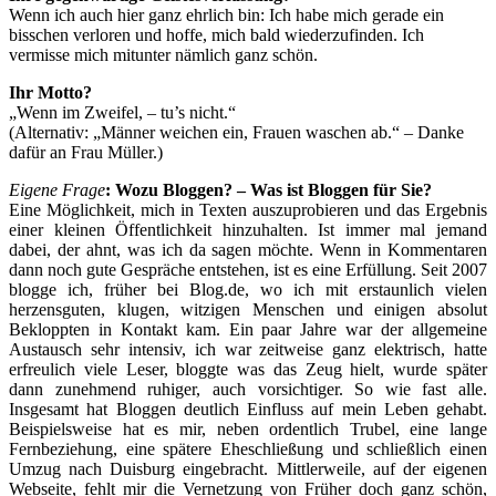
Wenn ich auch hier ganz ehrlich bin: Ich habe mich gerade ein
bisschen verloren und hoffe, mich bald wiederzufinden. Ich
vermisse mich mitunter nämlich ganz schön.
Ihr Motto?
„Wenn im Zweifel, – tu’s nicht.“
(Alternativ: „Männer weichen ein, Frauen waschen ab.“ – Danke
dafür an Frau Müller.)
Eigene Frage
: Wozu Bloggen? – Was ist Bloggen für Sie?
Eine Möglichkeit, mich in Texten auszuprobieren und das Ergebnis
einer kleinen Öffentlichkeit hinzuhalten. Ist immer mal jemand
dabei, der ahnt, was ich da sagen möchte. Wenn in Kommentaren
dann noch gute Gespräche entstehen, ist es eine Erfüllung. Seit 2007
blogge ich, früher bei Blog.de, wo ich mit erstaunlich vielen
herzensguten, klugen, witzigen Menschen und einigen absolut
Bekloppten in Kontakt kam. Ein paar Jahre war der allgemeine
Austausch sehr intensiv, ich war zeitweise ganz elektrisch, hatte
erfreulich viele Leser, bloggte was das Zeug hielt, wurde später
dann zunehmend ruhiger, auch vorsichtiger. So wie fast alle.
Insgesamt hat Bloggen deutlich Einfluss auf mein Leben gehabt.
Beispielsweise hat es mir, neben ordentlich Trubel, eine lange
Fernbeziehung, eine spätere Eheschließung und schließlich einen
Umzug nach Duisburg eingebracht. Mittlerweile, auf der eigenen
Webseite, fehlt mir die Vernetzung von Früher doch ganz schön,