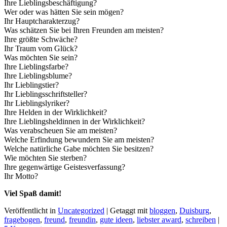
Ihre Lieblingsbeschäftigung?
Wer oder was hätten Sie sein mögen?
Ihr Hauptcharakterzug?
Was schätzen Sie bei Ihren Freunden am meisten?
Ihre größte Schwäche?
Ihr Traum vom Glück?
Was möchten Sie sein?
Ihre Lieblingsfarbe?
Ihre Lieblingsblume?
Ihr Lieblingstier?
Ihr Lieblingsschriftsteller?
Ihr Lieblingslyriker?
Ihre Helden in der Wirklichkeit?
Ihre Lieblingsheldinnen in der Wirklichkeit?
Was verabscheuen Sie am meisten?
Welche Erfindung bewundern Sie am meisten?
Welche natürliche Gabe möchten Sie besitzen?
Wie möchten Sie sterben?
Ihre gegenwärtige Geistesverfassung?
Ihr Motto?
Viel Spaß damit!
Veröffentlicht in
Uncategorized
|
Getaggt mit
bloggen
,
Duisburg
,
fragebogen
,
freund
,
freundin
,
gute ideen
,
liebster award
,
schreiben
|