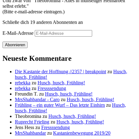
Und zwar von "Theobromina - Alles in mühseliger Heimarbeit
selbst erlebt."
(Bitte e-mail-adresse eintragen.)
Schließe dich 19 anderen Abonnenten an
E-Mail-Adresse
Abonnieren
Neueste Kommentare
Die Kastanie der Hoffnung //2357 | breakpoint
zu
Husch,
husch, Frühling!
rebekka
zu
Husch, husch, Frühling!
rebekka
zu
Fressssendung
Freundin T.
zu
Husch, husch, Frühling!
MrsShahbandar - Caro
zu
Husch, husch, Frühling!
Frühling – ein guter Wurf – Das letzte Einhirn
zu
Husch,
husch, Frühling!
Theobromina
zu
Husch, husch, Frühling!
Ruprecht Frieling
zu
Husch, husch, Frühling!
Jens Hess
zu
Fressssendung
MrsShahbandar
zu
Kastanienbewegung 2019/20