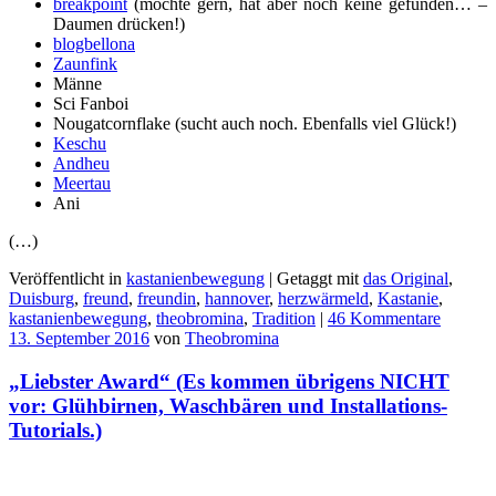
breakpoint
(möchte gern, hat aber noch keine gefunden… –
Daumen drücken!)
blogbellona
Zaunfink
Männe
Sci Fanboi
Nougatcornflake (sucht auch noch. Ebenfalls viel Glück!)
Keschu
Andheu
Meertau
Ani
(…)
Veröffentlicht in
kastanienbewegung
|
Getaggt mit
das Original
,
Duisburg
,
freund
,
freundin
,
hannover
,
herzwärmeld
,
Kastanie
,
kastanienbewegung
,
theobromina
,
Tradition
|
46 Kommentare
13. September 2016
von
Theobromina
„Liebster Award“ (Es kommen übrigens NICHT
vor: Glühbirnen, Waschbären und Installations-
Tutorials.)