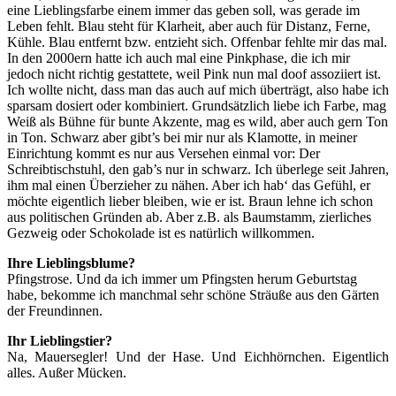
eine Lieblingsfarbe einem immer das geben soll, was gerade im
Leben fehlt. Blau steht für Klarheit, aber auch für Distanz, Ferne,
Kühle. Blau entfernt bzw. entzieht sich. Offenbar fehlte mir das mal.
In den 2000ern hatte ich auch mal eine Pinkphase, die ich mir
jedoch nicht richtig gestattete, weil Pink nun mal doof assoziiert ist.
Ich wollte nicht, dass man das auch auf mich überträgt, also habe ich
sparsam dosiert oder kombiniert. Grundsätzlich liebe ich Farbe, mag
Weiß als Bühne für bunte Akzente, mag es wild, aber auch gern Ton
in Ton. Schwarz aber gibt’s bei mir nur als Klamotte, in meiner
Einrichtung kommt es nur aus Versehen einmal vor: Der
Schreibtischstuhl, den gab’s nur in schwarz. Ich überlege seit Jahren,
ihm mal einen Überzieher zu nähen. Aber ich hab‘ das Gefühl, er
möchte eigentlich lieber bleiben, wie er ist. Braun lehne ich schon
aus politischen Gründen ab. Aber z.B. als Baumstamm, zierliches
Gezweig oder Schokolade ist es natürlich willkommen.
Ihre Lieblingsblume?
Pfingstrose. Und da ich immer um Pfingsten herum Geburtstag
habe, bekomme ich manchmal sehr schöne Sträuße aus den Gärten
der Freundinnen.
Ihr Lieblingstier?
Na, Mauersegler! Und der Hase. Und Eichhörnchen. Eigentlich
alles. Außer Mücken.