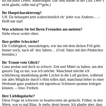
Im nächsten Leben: Mauersegler. Die sind immer in der Luft. (Wer’s
nicht glaubt, sollte mal g**geln.)
Ihr Hauptcharakterzug?
Uff. Da behauptet jetzt wahrscheinlich eh‘ jeder was Anderes… –
Helft mir mal!
Was schätzen Sie bei Ihren Freunden am meisten?
Siehe etwas weiter oben.
Ihre größte Schwäche?
Die Unfähigkeit, rauszukriegen, wie das mit dem dicken Fell geht.
Immer noch, nach all‘ den Jahren… (Und: Sätze mit drei Pünktchen
beenden.)
Ihr Traum vom Glück?
Ganz profan und doch so schwer: Zeit und Mittel zu haben, um den
ganzen Tag zu tun, was ich möchte. Manchmal möchte ich
schlichtweg stundenlang große Löcher in die Luft gucken, während
mir alles Mögliche durch’s Hirn tollen darf, manchmal lieber in einer
Werkstatt ganz praktisch mit irgendwas Schönem spontan loslegen
können. – Also: Freiheit.
Ihre Lieblingsfarbe?
Diese Frage ist schwerer zu beantworten als gedacht. Früher, in den
90ern, war es mal Blau. Je mehr, desto besser. Ich glaube aber, dass