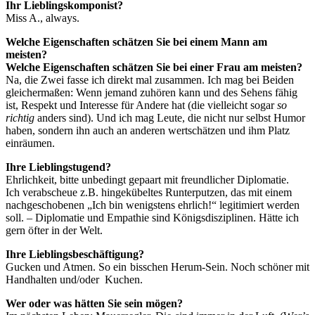
Ihr Lieblingskomponist?
Miss A., always.
Welche Eigenschaften schätzen Sie bei einem Mann am
meisten?
Welche Eigenschaften schätzen Sie bei einer Frau am meisten?
Na, die Zwei fasse ich direkt mal zusammen. Ich mag bei Beiden
gleichermaßen: Wenn jemand zuhören kann und des Sehens fähig
ist, Respekt und Interesse für Andere hat (die vielleicht sogar
so
richtig
anders sind). Und ich mag Leute, die nicht nur selbst Humor
haben, sondern ihn auch an anderen wertschätzen und ihm Platz
einräumen.
Ihre Lieblingstugend?
Ehrlichkeit, bitte unbedingt gepaart mit freundlicher Diplomatie.
Ich verabscheue z.B. hingekübeltes Runterputzen, das mit einem
nachgeschobenen „Ich bin wenigstens ehrlich!“ legitimiert werden
soll. – Diplomatie und Empathie sind Königsdisziplinen. Hätte ich
gern öfter in der Welt.
Ihre Lieblingsbeschäftigung?
Gucken und Atmen. So ein bisschen Herum-Sein. Noch schöner mit
Handhalten und/oder Kuchen.
Wer oder was hätten Sie sein mögen?