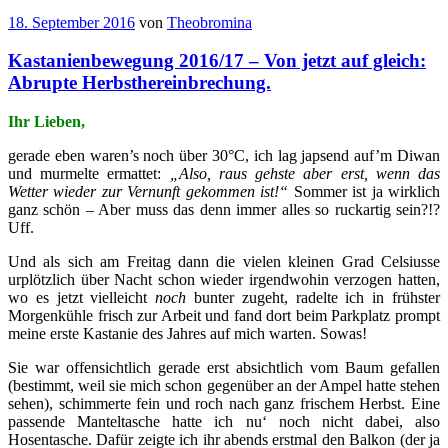
18. September 2016
von
Theobromina
Kastanienbewegung 2016/17 – Von jetzt auf gleich:
Abrupte Herbsthereinbrechung.
Ihr Lieben,
gerade eben waren’s noch über 30°C, ich lag japsend auf’m Diwan
und murmelte ermattet:
„Also, raus gehste aber erst, wenn das
Wetter wieder zur Vernunft gekommen ist!“
Sommer ist ja wirklich
ganz schön – Aber muss das denn immer alles so ruckartig sein?!?
Uff.
Und als sich am Freitag dann die vielen kleinen Grad Celsiusse
urplötzlich über Nacht schon wieder irgendwohin verzogen hatten,
wo es jetzt vielleicht
noch
bunter zugeht, radelte ich in frühster
Morgenkühle frisch zur Arbeit und fand dort beim Parkplatz prompt
meine erste Kastanie des Jahres auf mich warten. Sowas!
Sie war offensichtlich gerade erst absichtlich vom Baum gefallen
(bestimmt, weil sie mich schon gegenüber an der Ampel hatte stehen
sehen), schimmerte fein und roch nach ganz frischem Herbst. Eine
passende Manteltasche hatte ich nu‘ noch nicht dabei, also
Hosentasche. Dafür zeigte ich ihr abends erstmal den Balkon (der ja