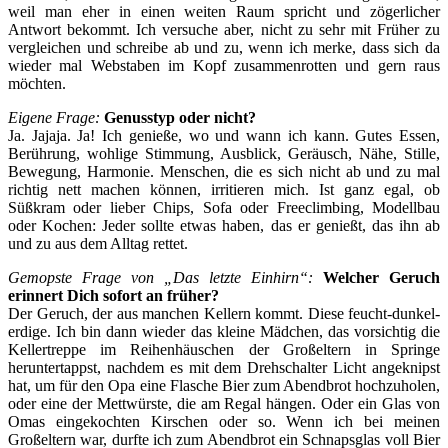
weil man eher in einen weiten Raum spricht und zögerlicher
Antwort bekommt. Ich versuche aber, nicht zu sehr mit Früher zu
vergleichen und schreibe ab und zu, wenn ich merke, dass sich da
wieder mal Webstaben im Kopf zusammenrotten und gern raus
möchten.
Eigene Frage:
Genusstyp oder nicht?
Ja. Jajaja. Ja! Ich genieße, wo und wann ich kann. Gutes Essen,
Berührung, wohlige Stimmung, Ausblick, Geräusch, Nähe, Stille,
Bewegung, Harmonie. Menschen, die es sich nicht ab und zu mal
richtig nett machen können, irritieren mich. Ist ganz egal, ob
Süßkram oder lieber Chips, Sofa oder Freeclimbing, Modellbau
oder Kochen: Jeder sollte etwas haben, das er genießt, das ihn ab
und zu aus dem Alltag rettet.
Gemopste Frage von „Das letzte Einhirn“:
Welcher Geruch
erinnert Dich sofort an früher?
Der Geruch, der aus manchen Kellern kommt. Diese feucht-dunkel-
erdige. Ich bin dann wieder das kleine Mädchen, das vorsichtig die
Kellertreppe im Reihenhäuschen der Großeltern in Springe
heruntertappst, nachdem es mit dem Drehschalter Licht angeknipst
hat, um für den Opa eine Flasche Bier zum Abendbrot hochzuholen,
oder eine der Mettwürste, die am Regal hängen. Oder ein Glas von
Omas eingekochten Kirschen oder so. Wenn ich bei meinen
Großeltern war, durfte ich zum Abendbrot ein Schnapsglas voll Bier