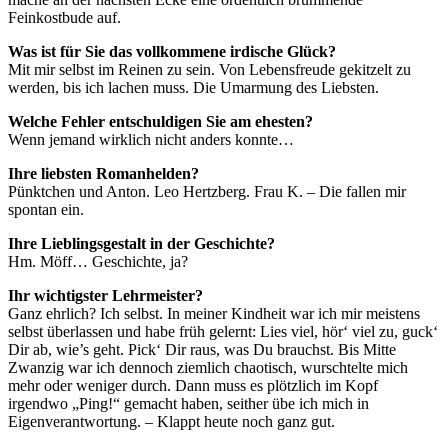
Feinkostbude auf.
Was ist für Sie das vollkommene irdische Glück?
Mit mir selbst im Reinen zu sein. Von Lebensfreude gekitzelt zu
werden, bis ich lachen muss. Die Umarmung des Liebsten.
Welche Fehler entschuldigen Sie am ehesten?
Wenn jemand wirklich nicht anders konnte…
Ihre liebsten Romanhelden?
Pünktchen und Anton. Leo Hertzberg. Frau K. – Die fallen mir
spontan ein.
Ihre Lieblingsgestalt in der Geschichte?
Hm. Möff… Geschichte, ja?
Ihr wichtigster Lehrmeister?
Ganz ehrlich? Ich selbst. In meiner Kindheit war ich mir meistens
selbst überlassen und habe früh gelernt: Lies viel, hör‘ viel zu, guck‘
Dir ab, wie’s geht. Pick‘ Dir raus, was Du brauchst. Bis Mitte
Zwanzig war ich dennoch ziemlich chaotisch, wurschtelte mich
mehr oder weniger durch. Dann muss es plötzlich im Kopf
irgendwo „Ping!“ gemacht haben, seither übe ich mich in
Eigenverantwortung. – Klappt heute noch ganz gut.