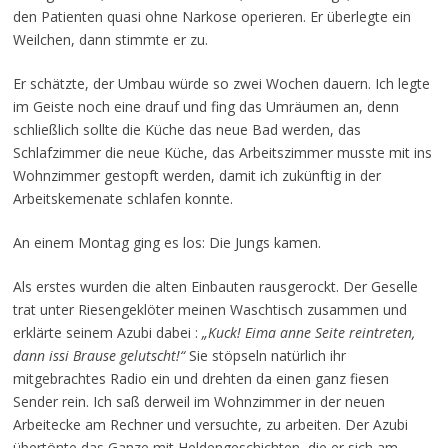
den Patienten quasi ohne Narkose operieren. Er überlegte ein
Weilchen, dann stimmte er zu.
Er schätzte, der Umbau würde so zwei Wochen dauern. Ich legte
im Geiste noch eine drauf und fing das Umräumen an, denn
schließlich sollte die Küche das neue Bad werden, das
Schlafzimmer die neue Küche, das Arbeitszimmer musste mit ins
Wohnzimmer gestopft werden, damit ich zukünftig in der
Arbeitskemenate schlafen konnte.
An einem Montag ging es los: Die Jungs kamen.
Als erstes wurden die alten Einbauten rausgerockt. Der Geselle
trat unter Riesengeklöter meinen Waschtisch zusammen und
erklärte seinem Azubi dabei :
„Kuck! Eima anne Seite reintreten,
dann issi Brause gelutscht!“
Sie stöpseln natürlich ihr
mitgebrachtes Radio ein und drehten da einen ganz fiesen
Sender rein. Ich saß derweil im Wohnzimmer in der neuen
Arbeitecke am Rechner und versuchte, zu arbeiten. Der Azubi
übertönte das Ganze mit Heldengeschichten, die er sich am