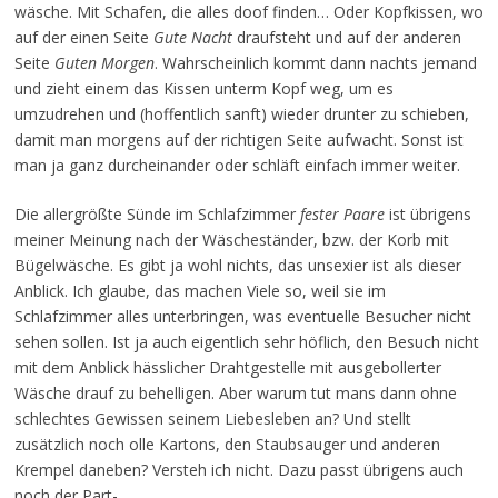
wäsche. Mit Schafen, die alles doof finden… Oder Kopfkissen, wo
auf der einen Seite
Gute Nacht
draufsteht und auf der anderen
Seite
Guten Morgen
. Wahrscheinlich kommt dann nachts jemand
und zieht einem das Kissen unterm Kopf weg, um es
umzudrehen und (hoffentlich sanft) wieder drunter zu schieben,
damit man morgens auf der richtigen Seite aufwacht. Sonst ist
man ja ganz durcheinander oder schläft einfach immer weiter.
Die allergrößte Sünde im Schlafzimmer
fester Paare
ist übrigens
meiner Meinung nach der Wäscheständer, bzw. der Korb mit
Bügelwäsche. Es gibt ja wohl nichts, das unsexier ist als dieser
Anblick. Ich glaube, das machen Viele so, weil sie im
Schlafzimmer alles unterbringen, was eventuelle Besucher nicht
sehen sollen. Ist ja auch eigentlich sehr höflich, den Besuch nicht
mit dem Anblick hässlicher Drahtgestelle mit ausgebollerter
Wäsche drauf zu behelligen. Aber warum tut mans dann ohne
schlechtes Gewissen seinem Liebesleben an? Und stellt
zusätzlich noch olle Kartons, den Staubsauger und anderen
Krempel daneben? Versteh ich nicht. Dazu passt übrigens auch
noch der Part-