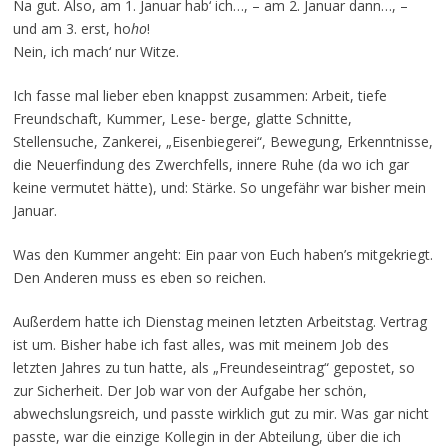
Na gut. Also, am 1. Januar hab‘ ich…, – am 2. Januar dann…, –
und am 3. erst, ho
ho
!
Nein, ich mach‘ nur Witze.
Ich fasse mal lieber eben knappst zusammen: Arbeit, tiefe
Freundschaft, Kummer, Lese- berge, glatte Schnitte,
Stellensuche, Zankerei, „Eisenbiegerei“, Bewegung, Erkenntnisse,
die Neuerfindung des Zwerchfells, innere Ruhe (da wo ich gar
keine vermutet hätte), und: Stärke. So ungefähr war bisher mein
Januar.
Was den Kummer angeht: Ein paar von Euch haben’s mitgekriegt.
Den Anderen muss es eben so reichen.
Außerdem hatte ich Dienstag meinen letzten Arbeitstag. Vertrag
ist um. Bisher habe ich fast alles, was mit meinem Job des
letzten Jahres zu tun hatte, als „Freundeseintrag“ gepostet, so
zur Sicherheit. Der Job war von der Aufgabe her schön,
abwechslungsreich, und passte wirklich gut zu mir. Was gar nicht
passte, war die einzige Kollegin in der Abteilung, über die ich