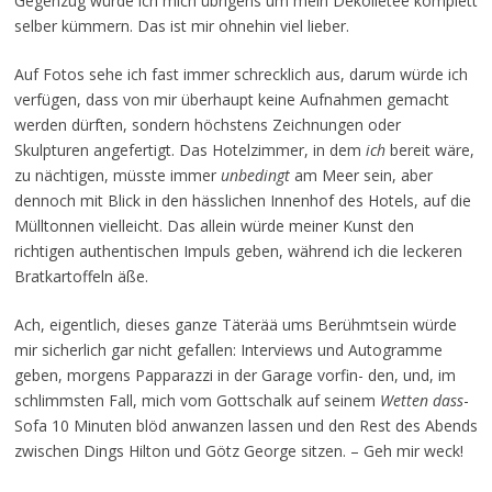
Gegenzug würde ich mich übrigens um mein Dekolletee komplett
selber kümmern. Das ist mir ohnehin viel lieber.
Auf Fotos sehe ich fast immer schrecklich aus, darum würde ich
verfügen, dass von mir überhaupt keine Aufnahmen gemacht
werden dürften, sondern höchstens Zeichnungen oder
Skulpturen angefertigt. Das Hotelzimmer, in dem
ich
bereit wäre,
zu nächtigen, müsste immer
unbedingt
am Meer sein, aber
dennoch mit Blick in den hässlichen Innenhof des Hotels, auf die
Mülltonnen vielleicht. Das allein würde meiner Kunst den
richtigen authentischen Impuls geben, während ich die leckeren
Bratkartoffeln äße.
Ach, eigentlich, dieses ganze Täterää ums Berühmtsein würde
mir sicherlich gar nicht gefallen: Interviews und Autogramme
geben, morgens Papparazzi in der Garage vorfin- den, und, im
schlimmsten Fall, mich vom Gottschalk auf seinem
Wetten dass
-
Sofa 10 Minuten blöd anwanzen lassen und den Rest des Abends
zwischen Dings Hilton und Götz George sitzen. – Geh mir weck!