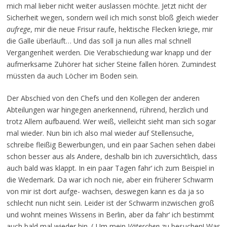
mich mal lieber nicht weiter auslassen möchte. Jetzt nicht der
Sicherheit wegen, sondern weil ich mich sonst bloß gleich wieder
aufrege
, mir die neue Frisur raufe, hektische Flecken kriege, mir
die Galle überläuft… Und das soll ja nun alles mal schnell
Vergangenheit werden. Die Verabschiedung war knapp und der
aufmerksame Zuhörer hat sicher Steine fallen hören. Zumindest
müssten da auch Löcher im Boden sein.
Der Abschied von den Chefs und den Kollegen der anderen
Abteilungen war hingegen anerkennend, rührend, herzlich und
trotz Allem aufbauend. Wer weiß, vielleicht sieht man sich sogar
mal wieder. Nun bin ich also mal wieder auf Stellensuche,
schreibe fleißig Bewerbungen, und ein paar Sachen sehen dabei
schon besser aus als Andere, deshalb bin ich zuversichtlich, dass
auch bald was klappt. In ein paar Tagen fahr‘ ich zum Beispiel in
die Wedemark. Da war ich noch nie, aber ein früherer Schwarm
von mir ist dort aufge- wachsen, deswegen kann es da ja so
schlecht nun nicht sein. Leider ist der Schwarm inzwischen groß
und wohnt meines Wissens in Berlin, aber da fahr‘ ich bestimmt
auch bald mal wieder hin. (-Um mein
Väterchen
zu besuchen! Was