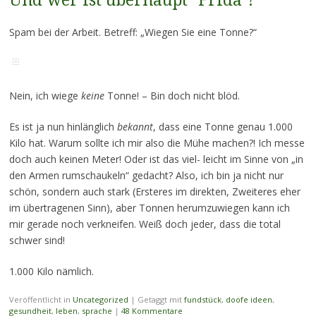
Und wer ist überhaupt "Frida"?
Spam bei der Arbeit. Betreff: „Wiegen Sie eine Tonne?“
Nein, ich wiege
keine
Tonne! – Bin doch nicht blöd.
Es ist ja nun hinlänglich
bekannt
, dass eine Tonne genau 1.000
Kilo hat. Warum sollte ich mir also die Mühe machen?! Ich messe
doch auch keinen Meter! Oder ist das viel- leicht im Sinne von „in
den Armen rumschaukeln“ gedacht? Also, ich bin ja nicht nur
schön, sondern auch stark (Ersteres im direkten, Zweiteres eher
im übertragenen Sinn), aber Tonnen herumzuwiegen kann ich
mir gerade noch verkneifen. Weiß doch jeder, dass die total
schwer sind!
1.000 Kilo nämlich.
Veröffentlicht in
Uncategorized
|
Getaggt mit
fundstück
,
doofe ideen
,
gesundheit
,
leben
,
sprache
|
48 Kommentare