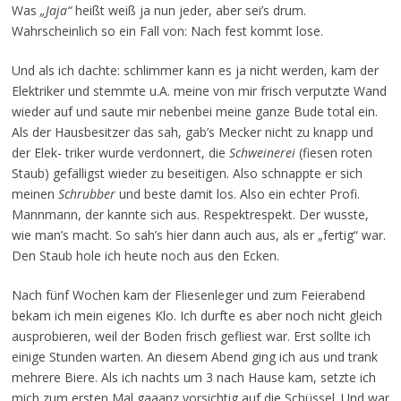
Was
„Jaja“
heißt weiß ja nun jeder, aber sei’s drum.
Wahrscheinlich so ein Fall von: Nach fest kommt lose.
Und als ich dachte: schlimmer kann es ja nicht werden, kam der
Elektriker und stemmte u.A. meine von mir frisch verputzte Wand
wieder auf und saute mir nebenbei meine ganze Bude total ein.
Als der Hausbesitzer das sah, gab’s Mecker nicht zu knapp und
der Elek- triker wurde verdonnert, die
Schweinerei
(fiesen roten
Staub) gefälligst wieder zu beseitigen. Also schnappte er sich
meinen
Schrubber
und beste damit los. Also ein echter Profi.
Mannmann, der kannte sich aus. Respektrespekt. Der wusste,
wie man’s macht. So sah’s hier dann auch aus, als er „fertig“ war.
Den Staub hole ich heute noch aus den Ecken.
Nach fünf Wochen kam der Fliesenleger und zum Feierabend
bekam ich mein eigenes Klo. Ich durfte es aber noch nicht gleich
ausprobieren, weil der Boden frisch gefliest war. Erst sollte ich
einige Stunden warten. An diesem Abend ging ich aus und trank
mehrere Biere. Als ich nachts um 3 nach Hause kam, setzte ich
mich zum ersten Mal gaaanz vorsichtig auf die Schüssel. Und war