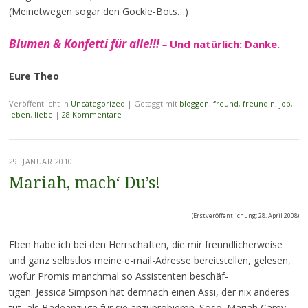
(Meinetwegen sogar den Gockle-Bots…)
Blumen & Konfetti für alle!!!
–
Und natürlich: Danke.
Eure Theo
Veröffentlicht in
Uncategorized
|
Getaggt mit
bloggen
,
freund
,
freundin
,
job
,
leben
,
liebe
|
28 Kommentare
29. JANUAR 2010
Mariah, mach‘ Du’s!
(Erstveröffentlichung: 28. April 2008)
Eben habe ich bei den Herrschaften, die mir freundlicherweise
und ganz selbstlos meine e-mail-Adresse bereitstellen, gelesen,
wofür Promis manchmal so Assistenten beschäf-
tigen. Jessica Simpson hat demnach einen Assi, der nix anderes
tut, als Badeanzüge für sie anzuprobieren. Soso. Mariah Carey