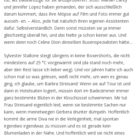
und Jennifer Lopez haben jemanden, der sich ausschließlich
darum kümmert, dass ihre Möpse auf Film und Foto immer gut
ausseh- en. – Also, jede hat natürlich ihren eigenen Assistenten
dafür. Selbstverständlich. Denn sonst müssten sie ja immer
gleichzeitig überall hin, und
das
hielte ja schon keiner aus. Und
wenn
dann
noch Celine Dion
denselben
Busenspezialisten hätte…
Sylvester Stallone steigt übrigens in keine Boxershorts, die nicht
mindestens auf 25 °C vorgewärmt sind (da stand noch mehr,
aber den Rest lasse ich lieber weg). Und vor Jahren hatte ich auch
schon mal so was gelesen, weiß nicht mehr, um wen es genau
ging, ich glaube, um Barbra Streisand: Wenn sie auf Tour ist und
dann in Hotelsuiten logiert,
müssen
dort im Badezimmer immer
ganz bestimmte Blüten in der Kloschüssel schwimmen. Mir tut
Frau Streisand eigentlich leid, wenn sie bestimmte Sachen nur
kann, wenn meinetwegen Gerbera drunter dümpeln. Hoffentlich
kommt die arme Diva nie in die Verlegenheit, mal spontan
irgendwo irgendwas zu müssen und es ist gerade kein
Blumenladen in der Nähe. Und hoffentlich wird sie nicht eines