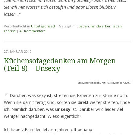
„Sie will ein Fisch im Wasser sein, im flaschengrünen, tiefen See…
Sie will mit Wasser sich besaufen und paar Blasen blubbern
lassen…“
Veröffentlicht in
Uncategorized
|
Getaggt mit
baden
,
handwerker
,
leben
,
reprise
|
45 Kommentare
27. JANUAR 2010
Küchensofagedanken am Morgen
(Teil 8) – Unsexy
(Erstveröffentlichung: 16. November 2007)
Darüber, was sexy ist, streiten die Experten zur Stunde noch.
Wenn sie damit fertig sind, sollten sie direkt weiter streiten, finde
ich. Nämlich darüber, was
unsexy
ist. Darüber wird leider viel
weniger nachgedacht. Wieso eigentlich?
Ich habe z.B. in den letzten Jahren oft behaup-