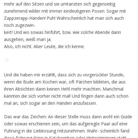
mehr auf den Sitzen und sie umtanzten sich gegenseitig
zunehmend wilder mit immer eindeutigeren Posen. Sogar mit
Zappzerapp-Händen! Puh! Wahrscheinlich hat man sich auch
noch zugezwin-
kert! Und wo sowas hinführt, bzw. wie solche Abende dann
ausgehen, weiß man ja.
Also, ich nicht. Aber Leute, die ich kenne.
Und die haben mir erzählt, dass sich zu vorgerückter Stunde,
wenn die Bude am Kochen war, oft Pärchen bildeten, die aus
ihren Absichten dann keinen Hehl mehr machten. Manchmal
kannten die sich vorher nicht mal! Und fingen dann auch schon
mal an, sich sogar an den Händen anzufassen.
Das war das Zeichen: An dieser Stelle muss dann wohl ein Guide
oder sowas erschienen sein, um das aufgeregte Paar auf eine
Führung in die Liebkosung mitzunehmen. Wahr- scheinlich fand
diese Führung dann in Katakomben oder Hinterzimmern statt.