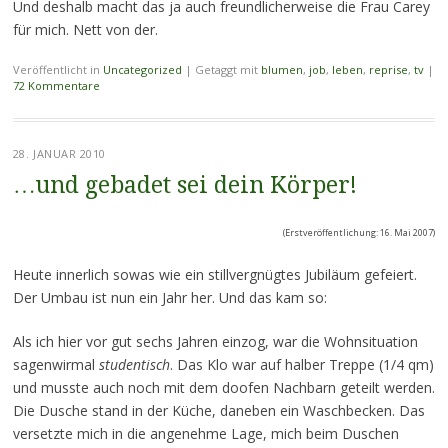
Und deshalb macht das ja auch freundlicherweise die Frau Carey
für mich. Nett von der.
Veröffentlicht in
Uncategorized
|
Getaggt mit
blumen
,
job
,
leben
,
reprise
,
tv
|
72 Kommentare
28. JANUAR 2010
…und gebadet sei dein Körper!
(Erstveröffentlichung: 16. Mai 2007)
Heute innerlich sowas wie ein stillvergnügtes Jubiläum gefeiert.
Der Umbau ist nun ein Jahr her. Und das kam so:
Als ich hier vor gut sechs Jahren einzog, war die Wohnsituation
sagenwirmal
studentisch
. Das Klo war auf halber Treppe (1/4 qm)
und musste auch noch mit dem doofen Nachbarn geteilt werden.
Die Dusche stand in der Küche, daneben ein Waschbecken. Das
versetzte mich in die angenehme Lage, mich beim Duschen