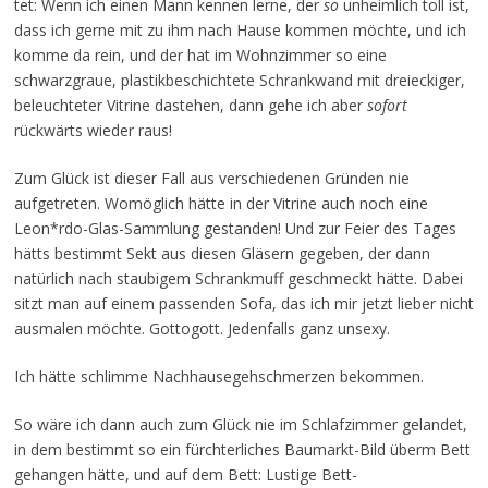
tet: Wenn ich einen Mann kennen lerne, der
so
unheimlich toll ist,
dass ich gerne mit zu ihm nach Hause kommen möchte, und ich
komme da rein, und der hat im Wohnzimmer so eine
schwarzgraue, plastikbeschichtete Schrankwand mit dreieckiger,
beleuchteter Vitrine dastehen, dann gehe ich aber
sofort
rückwärts wieder raus!
Zum Glück ist dieser Fall aus verschiedenen Gründen nie
aufgetreten. Womöglich hätte in der Vitrine auch noch eine
Leon*rdo-Glas-Sammlung gestanden! Und zur Feier des Tages
hätts bestimmt Sekt aus diesen Gläsern gegeben, der dann
natürlich nach staubigem Schrankmuff geschmeckt hätte. Dabei
sitzt man auf einem passenden Sofa, das ich mir jetzt lieber nicht
ausmalen möchte. Gottogott. Jedenfalls ganz unsexy.
Ich hätte schlimme Nachhausegehschmerzen bekommen.
So wäre ich dann auch zum Glück nie im Schlafzimmer gelandet,
in dem bestimmt so ein fürchterliches Baumarkt-Bild überm Bett
gehangen hätte, und auf dem Bett: Lustige Bett-