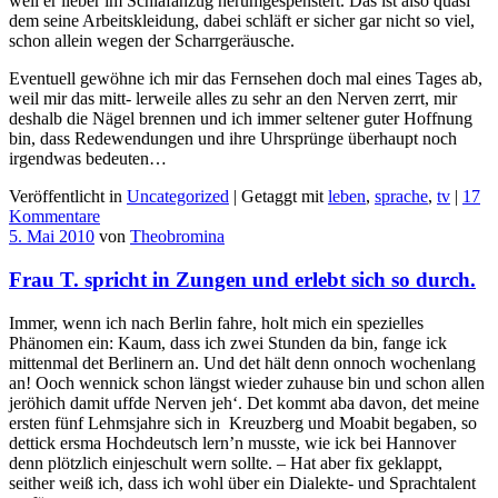
weil er lieber im Schlafanzug herumgespenstert. Das ist also quasi
dem seine Arbeitskleidung, dabei schläft er sicher gar nicht so viel,
schon allein wegen der Scharrgeräusche.
Eventuell gewöhne ich mir das Fernsehen doch mal eines Tages ab,
weil mir das mitt- lerweile alles zu sehr an den Nerven zerrt, mir
deshalb die Nägel brennen und ich immer seltener guter Hoffnung
bin, dass Redewendungen und ihre Uhrsprünge überhaupt noch
irgendwas bedeuten…
Veröffentlicht in
Uncategorized
|
Getaggt mit
leben
,
sprache
,
tv
|
17
Kommentare
5. Mai 2010
von
Theobromina
Frau T. spricht in Zungen und erlebt sich so durch.
Immer, wenn ich nach Berlin fahre, holt mich ein spezielles
Phänomen ein: Kaum, dass ich zwei Stunden da bin, fange ick
mittenmal det Berlinern an. Und det hält denn onnoch wochenlang
an! Ooch wennick schon längst wieder zuhause bin und schon allen
jeröhich damit uffde Nerven jeh‘. Det kommt aba davon, det meine
ersten fünf Lehmsjahre sich in Kreuzberg und Moabit begaben, so
dettick ersma Hochdeutsch lern’n musste, wie ick bei Hannover
denn plötzlich einjeschult wern sollte. – Hat aber fix geklappt,
seither weiß ich, dass ich wohl über ein Dialekte- und Sprachtalent