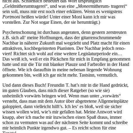
nicht aus. Schließlich bedeutet das Wort ursprünglich
„Geldmitherumtragerei“, und was eine „
Monee
mitherum- tragerei“
sein soll, muss mir erst noch einer erklären. Wenn es wenigstens
Portmoni
heißen würde! Unter einer Moni kann ich mir was
vorstellen. Zur Not sogar Einen, der sie herumträgt.)
Psychenschonung ist durchaus angeraten, denn gestern zerstreuten
z.B. sich all‘ meine Hoffnungen, dass der gitarrenschrummende
Nachbar in näherer Zukunft mal wegzieht und Platz macht für einen
attraktiven, kochbegeisterten Pianisten. Der Nachbar jedoch reno-
viert! Richtet sich wohl auf eine weitere Legislaturperiode ein…
Das weiß ich, weil er ein Päckchen für mich in Empfang genommen
hatte und mir die Tür mit blanker Plauze und Farbroller in der Hand
öffnete. Wie ich daraufhin in meine nebenan liegende Wohnung
gekommen bin, weiß ich gar nicht mehr. Tastsinn, vermutlich.
Und dann dieses Buch! Freundin T. hat’s mir in die Hand gedrückt,
im guten Glauben, dass mich dieser Ratgeber (so wie sie)
unheimlich vorwärts bringen wird. Wenn man unter „vorwärts“
versteht, dass man mit dem Autor über abgetretene Allgemeinplätze
galoppiert, dann vielleicht hilft’s. Ich les‘ es bloß, weil sie sicher
wissen wollen wird, wie’s mir gefallen hat. Meine Antwort wird
knapp, aber ich mache mir inzwischen einen Spaß draus, immer
schon zu vermuten was auf der nächsten Seite kommt und schreibe
mir heimlich Punkte irgendwo gut. – Es reicht schon für eine