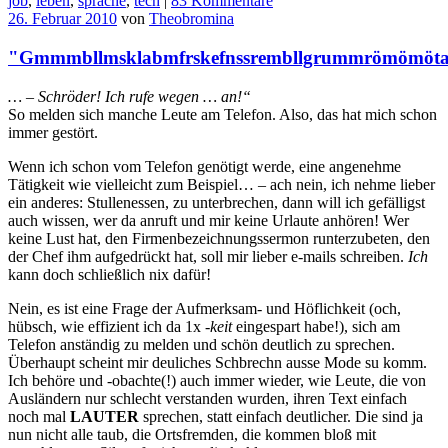
job
,
leben
,
sprache
,
tech
|
83 Kommentare
26. Februar 2010
von
Theobromina
"Gmmmbllmsklabmfrskefnssrembllgrummrömömöt
… – Schröder! Ich rufe wegen … an!“
So melden sich manche Leute am Telefon. Also, das hat mich schon
immer gestört.
Wenn ich schon vom Telefon genötigt werde, eine angenehme
Tätigkeit wie vielleicht zum Beispiel… – ach nein, ich nehme lieber
ein anderes: Stullenessen, zu unterbrechen, dann will ich gefälligst
auch wissen, wer da anruft und mir keine Urlaute anhören! Wer
keine Lust hat, den Firmenbezeichnungssermon runterzubeten, den
der Chef ihm aufgedrückt hat, soll mir lieber e-mails schreiben.
Ich
kann doch schließlich nix dafür!
Nein, es ist eine Frage der Aufmerksam- und Höflichkeit (och,
hübsch, wie effizient ich da 1x
-keit
eingespart habe!), sich am
Telefon anständig zu melden und schön deutlich zu sprechen.
Überhaupt scheint mir deuliches Schbrechn ausse Mode su komm.
Ich behöre und -obachte(!) auch immer wieder, wie Leute, die von
Ausländern nur schlecht verstanden wurden, ihren Text einfach
noch mal
LAUTER
sprechen, statt einfach deutlicher. Die sind ja
nun nicht alle taub, die Ortsfremden, die kommen bloß mit