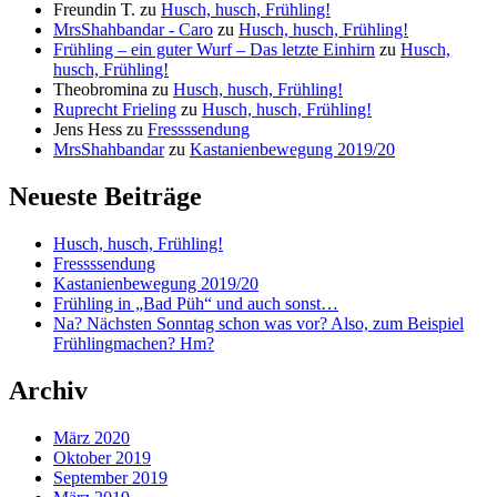
Freundin T.
zu
Husch, husch, Frühling!
MrsShahbandar - Caro
zu
Husch, husch, Frühling!
Frühling – ein guter Wurf – Das letzte Einhirn
zu
Husch,
husch, Frühling!
Theobromina
zu
Husch, husch, Frühling!
Ruprecht Frieling
zu
Husch, husch, Frühling!
Jens Hess
zu
Fressssendung
MrsShahbandar
zu
Kastanienbewegung 2019/20
Neueste Beiträge
Husch, husch, Frühling!
Fressssendung
Kastanienbewegung 2019/20
Frühling in „Bad Püh“ und auch sonst…
Na? Nächsten Sonntag schon was vor? Also, zum Beispiel
Frühlingmachen? Hm?
Archiv
März 2020
Oktober 2019
September 2019