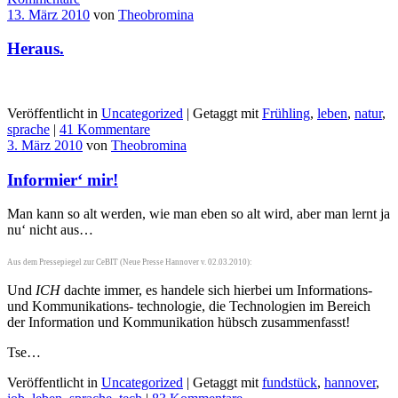
13. März 2010
von
Theobromina
Heraus.
Veröffentlicht in
Uncategorized
|
Getaggt mit
Frühling
,
leben
,
natur
,
sprache
|
41 Kommentare
3. März 2010
von
Theobromina
Informier‘ mir!
Man kann so alt werden, wie man eben so alt wird, aber man lernt ja
nu‘ nicht aus…
Aus dem Pressepiegel zur CeBIT (Neue Presse Hannover v. 02.03.2010):
Und
ICH
dachte immer, es handele sich hierbei um Informations-
und Kommunikations- technologie, die Technologien im Bereich
der Information und Kommunikation hübsch zusammenfasst!
Tse…
Veröffentlicht in
Uncategorized
|
Getaggt mit
fundstück
,
hannover
,