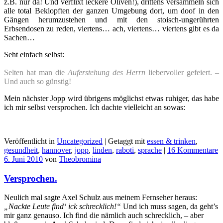
z.B. nur da! Und verflixt leckere Oliven!), drittens versammeln sich
alle total Beklopften der ganzen Umgebung dort, um doof in den
Gängen herumzustehen und mit den stoisch-ungerührten
Erbsendosen zu reden, viertens… ach, viertens… viertens gibt es da
Sachen…
Seht einfach selbst:
Selten hat man die
Auferstehung des Herrn
liebervoller gefeiert. –
Und auch so günstig!
Mein nächster Jopp wird übrigens möglichst etwas ruhiger, das habe
ich mir selbst versprochen. Ich dachte vielleicht an sowas:
Veröffentlicht in
Uncategorized
|
Getaggt mit
essen & trinken
,
gesundheit
,
hannover
,
jopp
,
linden
,
raboti
,
sprache
|
16 Kommentare
6. Juni 2010
von
Theobromina
Versprochen.
Neulich mal sagte Axel Schulz aus meinem Fernseher heraus:
„Nackte Leute find‘ ick schrecklich!“
Und ich muss sagen, da geht’s
mir ganz genauso. Ich find die nämlich auch schrecklich, – aber