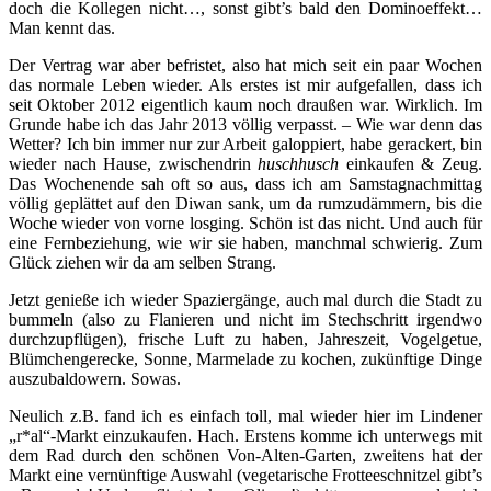
doch die Kollegen nicht…, sonst gibt’s bald den Dominoeffekt…
Man kennt das.
Der Vertrag war aber befristet, also hat mich seit ein paar Wochen
das normale Leben wieder. Als erstes ist mir aufgefallen, dass ich
seit Oktober 2012 eigentlich kaum noch draußen war. Wirklich. Im
Grunde habe ich das Jahr 2013 völlig verpasst. – Wie war denn das
Wetter? Ich bin immer nur zur Arbeit galoppiert, habe gerackert, bin
wieder nach Hause, zwischendrin
huschhusch
einkaufen & Zeug.
Das Wochenende sah oft so aus, dass ich am Samstagnachmittag
völlig geplättet auf den Diwan sank, um da rumzudämmern, bis die
Woche wieder von vorne losging. Schön ist das nicht. Und auch für
eine Fernbeziehung, wie wir sie haben, manchmal schwierig. Zum
Glück ziehen wir da am selben Strang.
Jetzt genieße ich wieder Spaziergänge, auch mal durch die Stadt zu
bummeln (also zu Flanieren und nicht im Stechschritt irgendwo
durchzupflügen), frische Luft zu haben, Jahreszeit, Vogelgetue,
Blümchengerecke, Sonne, Marmelade zu kochen, zukünftige Dinge
auszubaldowern. Sowas.
Neulich z.B. fand ich es einfach toll, mal wieder hier im Lindener
„r*al“-Markt einzukaufen. Hach. Erstens komme ich unterwegs mit
dem Rad durch den schönen Von-Alten-Garten, zweitens hat der
Markt eine vernünftige Auswahl (vegetarische Frotteeschnitzel gibt’s