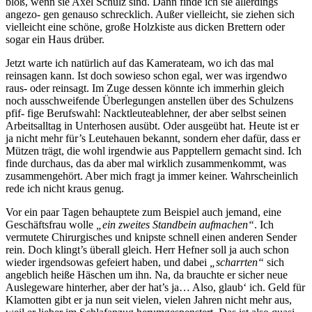
bloß, wenn sie Axel Schulz sind. Dann finde ich sie allerdings
angezo- gen genauso schrecklich. Außer vielleicht, sie ziehen sich
vielleicht eine schöne, große Holzkiste aus dicken Brettern oder
sogar ein Haus drüber.
Jetzt warte ich natürlich auf das Kamerateam, wo ich das mal
reinsagen kann. Ist doch sowieso schon egal, wer was irgendwo
raus- oder reinsagt. Im Zuge dessen könnte ich immerhin gleich
noch ausschweifende Überlegungen anstellen über des Schulzens
pfif- fige Berufswahl: Nacktleuteablehner, der aber selbst seinen
Arbeitsalltag in Unterhosen ausübt. Oder ausgeübt hat. Heute ist er
ja nicht mehr für’s Leutehauen bekannt, sondern eher dafür, dass er
Mützen trägt, die wohl irgendwie aus Papptellern gemacht sind. Ich
finde durchaus, das da aber mal wirklich zusammenkommt, was
zusammengehört. Aber mich fragt ja immer keiner. Wahrscheinlich
rede ich nicht kraus genug.
Vor ein paar Tagen behauptete zum Beispiel auch jemand, eine
Geschäftsfrau wolle
„ein zweites Standbein aufmachen“
. Ich
vermutete Chirurgisches und knipste schnell einen anderen Sender
rein. Doch klingt’s überall gleich. Herr Hefner soll ja auch schon
wieder irgendsowas gefeiert haben, und dabei
„scharrten“
sich
angeblich heiße Häschen um ihn. Na, da brauchte er sicher neue
Auslegeware hinterher, aber der hat’s ja… Also, glaub‘ ich. Geld für
Klamotten gibt er ja nun seit vielen, vielen Jahren nicht mehr aus,