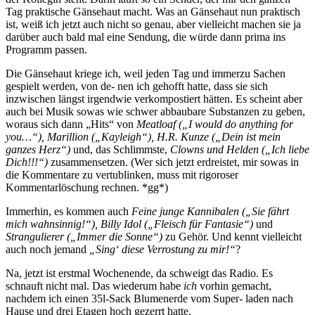
Tag praktische Gänsehaut macht. Was an Gänsehaut nun praktisch
ist, weiß ich jetzt auch nicht so genau, aber vielleicht machen sie ja
darüber auch bald mal eine Sendung, die würde dann prima ins
Programm passen.
Die Gänsehaut kriege ich, weil jeden Tag und immerzu Sachen
gespielt werden, von de- nen ich gehofft hatte, dass sie sich
inzwischen längst irgendwie verkompostiert hätten. Es scheint aber
auch bei Musik sowas wie schwer abbaubare Substanzen zu geben,
woraus sich dann „Hits“ von
Meatloaf („I would do anything for
you…“), Marillion („Kayleigh“), H.R. Kunze („Dein ist mein
ganzes Herz“)
und, das Schlimmste,
Clowns und Helden („Ich liebe
Dich!!!“)
zusammensetzen. (Wer sich jetzt erdreistet, mir sowas in
die Kommentare zu vertublinken, muss mit rigoroser
Kommentarlöschung rechnen. *gg*)
Immerhin, es kommen auch
Feine junge Kannibalen („Sie fährt
mich wahnsinnig!“), Billy Idol („Fleisch für Fantasie“)
und
Strangulierer („Immer die Sonne“)
zu Gehör. Und kennt vielleicht
auch noch jemand
„Sing‘ diese Verrostung zu mir!“
?
Na, jetzt ist erstmal Wochenende, da schweigt das Radio. Es
schnauft nicht mal. Das wiederum habe
ich
vorhin gemacht,
nachdem ich einen 35l-Sack Blumenerde vom Super- laden nach
Hause und drei Etagen hoch gezerrt hatte.