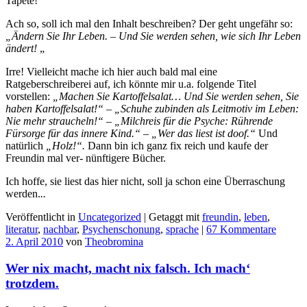
Tapete!
Ach so, soll ich mal den Inhalt beschreiben? Der geht ungefähr so:
„Ändern Sie Ihr Leben. – Und Sie werden sehen, wie sich Ihr Leben
ändert!
„
Irre! Vielleicht mache ich hier auch bald mal eine
Ratgeberschreiberei auf, ich könnte mir u.a. folgende Titel
vorstellen:
„Machen Sie Kartoffelsalat… Und Sie werden sehen, Sie
haben Kartoffelsalat!“
–
„Schuhe zubinden als Leitmotiv im Leben:
Nie mehr straucheln!“ – „Milchreis für die Psyche: Rührende
Fürsorge für das innere Kind.“
–
„Wer das liest ist doof.“
Und
natürlich
„Holz!“.
Dann bin ich ganz fix reich und kaufe der
Freundin mal ver- nünftigere Bücher.
Ich hoffe, sie liest das hier nicht, soll ja schon eine Überraschung
werden.
..
Veröffentlicht in
Uncategorized
|
Getaggt mit
freundin
,
leben
,
literatur
,
nachbar
,
Psychenschonung
,
sprache
|
67 Kommentare
2. April 2010
von
Theobromina
Wer nix macht, macht nix falsch. Ich mach‘
trotzdem.