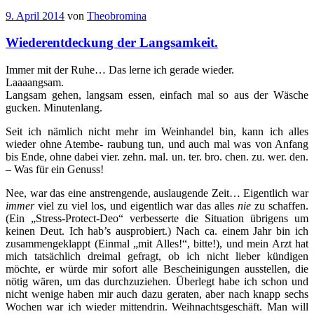
9. April 2014
von
Theobromina
Wiederentdeckung der Langsamkeit.
Immer mit der Ruhe… Das lerne ich gerade wieder.
Laaaangsam.
Langsam gehen, langsam essen, einfach mal so aus der Wäsche
gucken. Minutenlang.
Seit ich nämlich nicht mehr im Weinhandel bin, kann ich alles
wieder ohne Atembe- raubung tun, und auch mal was von Anfang
bis Ende, ohne dabei vier. zehn. mal. un. ter. bro. chen. zu. wer. den.
– Was für ein Genuss!
Nee, war das eine anstrengende, auslaugende Zeit… Eigentlich war
immer
viel zu viel los, und eigentlich war das alles
nie
zu schaffen.
(Ein „Stress-Protect-Deo“ verbesserte die Situation übrigens um
keinen Deut. Ich hab’s ausprobiert.) Nach ca. einem Jahr bin ich
zusammengeklappt (Einmal „mit Alles!“, bitte!), und mein Arzt hat
mich tatsächlich dreimal gefragt, ob ich nicht lieber kündigen
möchte, er würde mir sofort alle Bescheinigungen ausstellen, die
nötig wären, um das durchzuziehen. Überlegt habe ich schon und
nicht wenige haben mir auch dazu geraten, aber nach knapp sechs
Wochen war ich wieder mittendrin. Weihnachtsgeschäft. Man will