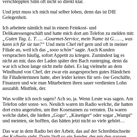
verschleppten Silm oft nicht so direkt klar.
Und jetzt muss ich mich mal selber loben, denn das ist DIE
Gelegenheit.
Ich arbeitete nämlich mal in einem Feinkost- und
Delikatessengeschäft und hatte mich dort am Telefon zu melden mit:
„Guten Tag. L. T….. -Gourmet-Service, mein Name ist G……, was
kann ich für sie tun?“
Und mein Chef rief gern und oft in meiner
Filiale an, weil ich das
„sooo schön“
sagte. Auch Kunden
versprachen häufig, sofort Appetit zu kriegen. Zumindest lag es
nicht an mir, dass der Laden später den Bach runterging, denn da
war ich schon lange nicht mehr dabei. Es lag vielmehr an dem
Windhund von Chef, der zwar ein ausgesprochen gutes Händchen
für Filialleiterinnen hatte, aber leider keines für seri- öse Geschäfte,
Finanzen und wie man Mitarbeitern ihren sauer verdienten Lohn
auszahlt. Mistfink, der.
Was wollte ich noch sagen? Ach so, ja. Wenn Leute was sagen. Am
Telefon oder sonst- wo. Neulich waren im Radio welche, die hatten
dort extra angerufen, um ihre Kosenamen zu verraten. Da waren
welche dabei, die hießen „Gogo“, „Käsetiger“ oder sogar „Wampi“
und meinten, sie hofften, das hätten jetzt nicht so viele gehört…
Das war in dem Radio bei der Arbeit, das auf der Schreibtischseite
der Kollegin steht. Darin läuft so ein Sender, der mir den ganzen