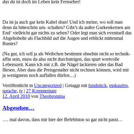
das da
ist doch im Leben kein Fernseher!
Da ist ja auch gar kein Kabel dran! Und ich meine, wo soll man
denn da bitteschön um- schalten? Gibt’s da außer Gurkenkernen am
End‘ vielleicht gar nichts zu sehen? Oder legt man sich eventuell das
Abgehobelte als Flachbild auf die Augen und erblickt mittenmal
Buntes?
(Na gut, ich soll ja als Weibchen bestimmt ohnehin nicht so technik-
affin sein, muss da also nicht durchsteigen, das spart wertvolle
Lebenszeit. Kann ich mir z.B. die Nägel lackieren oder das Bad
fliesen. Aber dass die Preisgestalter nicht rechnen können, wird mir
ja wenigstens noch auffallen dürfen…)
Veröffentlicht in
Uncategorized
|
Getaggt mit
fundstück
,
einkaufen
,
sprache
,
tv
|
27 Kommentare
12. April 2010
von
Theobromina
Abgesehen…
…. mal davon, dass mir hier der Befehlston so gar nicht passt…