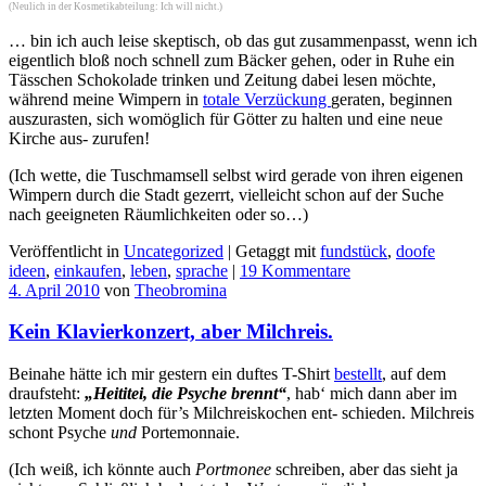
(Neulich in der Kosmetikabteilung: Ich will nicht.)
… bin ich auch leise skeptisch, ob das gut zusammenpasst, wenn ich
eigentlich bloß noch schnell zum Bäcker gehen, oder in Ruhe ein
Tässchen Schokolade trinken und Zeitung dabei lesen möchte,
während meine Wimpern in
totale Verzückung
geraten, beginnen
auszurasten, sich womöglich für Götter zu halten und eine neue
Kirche aus- zurufen!
(Ich wette, die Tuschmamsell selbst wird gerade von ihren eigenen
Wimpern durch die Stadt gezerrt, vielleicht schon auf der Suche
nach geeigneten Räumlichkeiten oder so…)
Veröffentlicht in
Uncategorized
|
Getaggt mit
fundstück
,
doofe
ideen
,
einkaufen
,
leben
,
sprache
|
19 Kommentare
4. April 2010
von
Theobromina
Kein Klavierkonzert, aber Milchreis.
Beinahe hätte ich mir gestern ein duftes T-Shirt
bestellt
, auf dem
draufsteht:
„Heititei, die Psyche brennt“
, hab‘ mich dann aber im
letzten Moment doch für’s Milchreiskochen ent- schieden. Milchreis
schont Psyche
und
Portemonnaie.
(Ich weiß, ich könnte auch
Portmonee
schreiben, aber das sieht ja