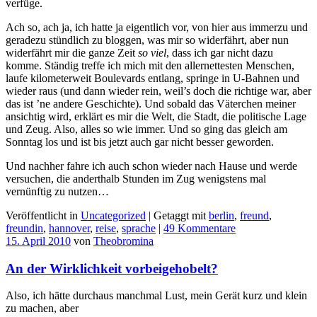
verfüge.
Ach so, ach ja, ich hatte ja eigentlich vor, von hier aus immerzu und
geradezu stündlich zu bloggen, was mir so widerfährt, aber nun
widerfährt mir die ganze Zeit
so viel
, dass ich gar nicht dazu
komme. Ständig treffe ich mich mit den allernettesten Menschen,
laufe kilometerweit Boulevards entlang, springe in U-Bahnen und
wieder raus (und dann wieder rein, weil’s doch die richtige war, aber
das ist ’ne andere Geschichte). Und sobald das Väterchen meiner
ansichtig wird, erklärt es mir die Welt, die Stadt, die politische Lage
und Zeug. Also, alles so wie immer. Und so ging das gleich am
Sonntag los und ist bis jetzt auch gar nicht besser geworden.
Und nachher fahre ich auch schon wieder nach Hause und werde
versuchen, die anderthalb Stunden im Zug wenigstens mal
vernünftig zu nutzen…
Veröffentlicht in
Uncategorized
|
Getaggt mit
berlin
,
freund
,
freundin
,
hannover
,
reise
,
sprache
|
49 Kommentare
15. April 2010
von
Theobromina
An der Wirklichkeit vorbeigehobelt?
Also, ich hätte durchaus manchmal Lust, mein Gerät kurz und klein
zu machen, aber