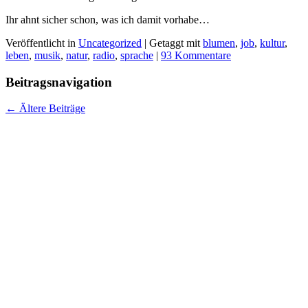
Ihr ahnt sicher schon, was ich damit vorhabe…
Veröffentlicht in
Uncategorized
|
Getaggt mit
blumen
,
job
,
kultur
,
leben
,
musik
,
natur
,
radio
,
sprache
|
93 Kommentare
Beitragsnavigation
←
Ältere Beiträge