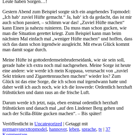
Leute haben Sorgen…!
Gestern Abend zum Beispiel sorgte sich ein angehendes Topmodel:
„Ich hab‘ zuviel Hüfte gemacht.“ Ja, hab‘ ich da gedacht, das ist mir
auch schon passiert, – schlimm war das! „Zuviel Hüfte machen“
kann Einen ja nahezu ruinieren. Da muss man schon gucken, wie
man die Situation gerettet kriegt. Zum Beispiel kann man beim
nächsten Mal einfach mal „weniger Hüfte machen“ und hoffen, dass
sich das dann schon irgendwie ausgleicht. Mit etwas Glück kommt
man damit sogar durch.
Meine Hüfte ist gottoderdemseinbruderseidank, wie sie sein soll,
gerade habe ich extra noch mal nachgesehen. Meine Sorge ist heute
eine andere: wie werde ich mein Koppaua, verursacht von „zuviel
Sekt trinken und Zigarettenrauchen machen“ wieder los? Zum
Glück ist das eine Sorge, die ich schon mal irgendwann hatte und
daher weiß ich auch noch, wie ich die loswerde: Ordentlich herzhaft
frühstücken und dann raus an die frische Luft.
Darum werde ich jetzt, naja, eben erstmal ordentlich herzhaft
frühstücken und danach mal „auf den Lindener Berg gehen und
nach der Scilla-Blüte gucken machen“. – Bis später!
Veröffentlicht in
Uncategorized
|
Getaggt mit
germanysnexttopmodel
,
hannover
,
leben
,
sprache
,
tv
|
37
Kommentare