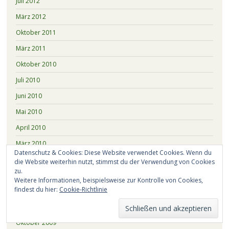
Juli 2012
März 2012
Oktober 2011
März 2011
Oktober 2010
Juli 2010
Juni 2010
Mai 2010
April 2010
März 2010
Datenschutz & Cookies: Diese Website verwendet Cookies. Wenn du
Februar 2010
die Website weiterhin nutzt, stimmst du der Verwendung von Cookies
zu.
Januar 2010
Weitere Informationen, beispielsweise zur Kontrolle von Cookies,
findest du hier:
Cookie-Richtlinie
Dezember 2009
November 2009
Oktober 2009