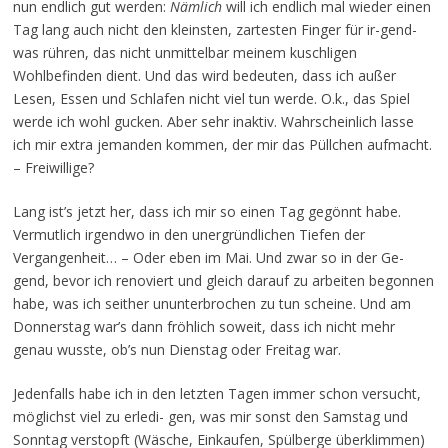
nun endlich gut werden:
Nämlich
will ich endlich mal wieder einen
Tag lang auch nicht den kleinsten, zartesten Finger für ir-gend-
was rühren, das nicht unmittelbar meinem kuschligen
Wohlbefinden dient. Und das wird bedeuten, dass ich außer
Lesen, Essen und Schlafen nicht viel tun werde. O.k., das Spiel
werde ich wohl gucken. Aber sehr inaktiv. Wahrscheinlich lasse
ich mir extra jemanden kommen, der mir das Püllchen aufmacht.
– Freiwillige?
Lang ist’s jetzt her, dass ich mir so einen Tag gegönnt habe.
Vermutlich irgendwo in den unergründlichen Tiefen der
Vergangenheit… – Oder eben im Mai. Und zwar so in der Ge-
gend, bevor ich renoviert und gleich darauf zu arbeiten begonnen
habe, was ich seither ununterbrochen zu tun scheine. Und am
Donnerstag war’s dann fröhlich soweit, dass ich nicht mehr
genau wusste, ob’s nun Dienstag oder Freitag war.
Jedenfalls habe ich in den letzten Tagen immer schon versucht,
möglichst viel zu erledi- gen, was mir sonst den Samstag und
Sonntag verstopft (Wäsche, Einkaufen, Spülberge überklimmen)