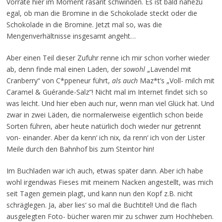
Vorräte hier im Moment rasant schwinden. Es ist bald nahezu
egal, ob man die Bromine in die Schokolade steckt oder die
Schokolade in die Bromine. Jetzt mal so, was die
Mengenverhältnisse insgesamt angeht…
Aber einen Teil dieser Zufuhr renne ich mir schon vorher wieder
ab, denn finde mal einen Laden, der
sowohl
„Lavendel mit
Cranberry“ von C*ppeneur führt,
als auch
Maz*t’s „Voll- milch mit
Caramel & Guérande-Salz“! Nicht mal im Internet findet sich so
was leicht. Und hier eben auch nur, wenn man viel Glück hat. Und
zwar in zwei Läden, die normalerweise eigentlich schon beide
Sorten führen, aber heute natürlich doch wieder nur getrennt
von- einander. Aber da kenn‘ ich nix, da renn‘ ich von der Lister
Meile durch den Bahnhof bis zum Steintor hin!
Im Buchladen war ich auch, etwas später dann. Aber ich habe
wohl irgendwas Fieses mit meinem Nacken angestellt, was mich
seit Tagen gemein plagt, und kann nun den Kopf z.B. nicht
schräglegen. Ja, aber lies‘ so mal die Buchtitel! Und die flach
ausgelegten Foto- bücher waren mir zu schwer zum Hochheben.