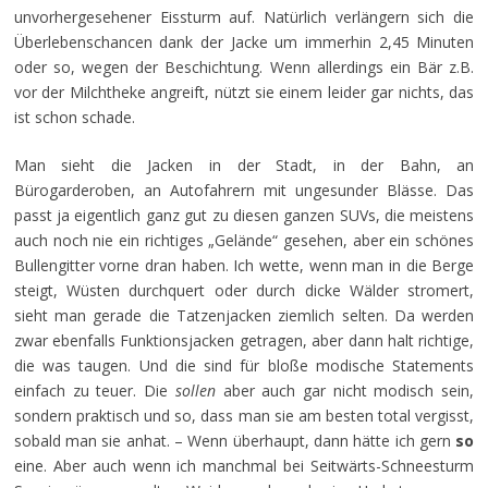
unvorhergesehener Eissturm auf. Natürlich verlängern sich die
Überlebenschancen dank der Jacke um immerhin 2,45 Minuten
oder so, wegen der Beschichtung. Wenn allerdings ein Bär z.B.
vor der Milchtheke angreift, nützt sie einem leider gar nichts, das
ist schon schade.
Man sieht die Jacken in der Stadt, in der Bahn, an
Bürogarderoben, an Autofahrern mit ungesunder Blässe. Das
passt ja eigentlich ganz gut zu diesen ganzen SUVs, die meistens
auch noch nie ein richtiges „Gelände“ gesehen, aber ein schönes
Bullengitter vorne dran haben. Ich wette, wenn man in die Berge
steigt, Wüsten durchquert oder durch dicke Wälder stromert,
sieht man gerade die Tatzenjacken ziemlich selten. Da werden
zwar ebenfalls Funktionsjacken getragen, aber dann halt richtige,
die was taugen. Und die sind für bloße modische Statements
einfach zu teuer. Die
sollen
aber auch gar nicht modisch sein,
sondern praktisch und so, dass man sie am besten total vergisst,
sobald man sie anhat. – Wenn überhaupt, dann hätte ich gern
so
eine. Aber auch wenn ich manchmal bei Seitwärts-Schneesturm