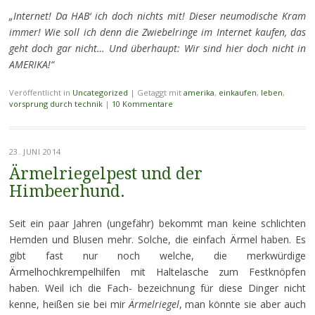
„Internet! Da HAB‘ ich doch nichts mit! Dieser neumodische Kram
immer! Wie soll ich denn die Zwiebelringe im Internet kaufen, das
geht doch gar nicht… Und überhaupt: Wir sind hier doch nicht in
AMERIKA!“
Veröffentlicht in
Uncategorized
|
Getaggt mit
amerika
,
einkaufen
,
leben
,
vorsprung durch technik
|
10 Kommentare
23. JUNI 2014
Ärmelriegelpest und der
Himbeerhund.
Seit ein paar Jahren (ungefähr) bekommt man keine schlichten
Hemden und Blusen mehr. Solche, die einfach Ärmel haben. Es
gibt fast nur noch welche, die merkwürdige
Ärmelhochkrempelhilfen mit Haltelasche zum Festknöpfen
haben. Weil ich die Fach- bezeichnung für diese Dinger nicht
kenne, heißen sie bei mir
Ärmelriegel
, man könnte sie aber auch