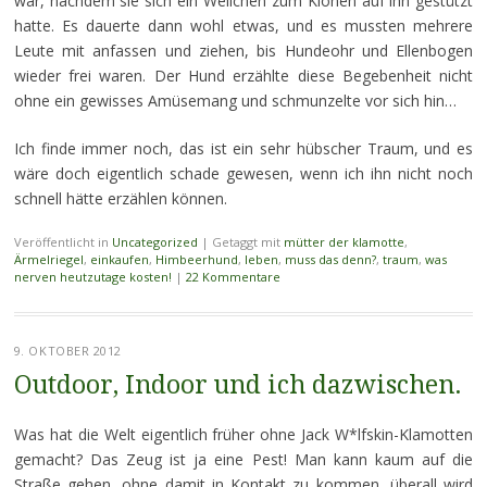
war, nachdem sie sich ein Weilchen zum Klönen auf ihn gestützt
hatte. Es dauerte dann wohl etwas, und es mussten mehrere
Leute mit anfassen und ziehen, bis Hundeohr und Ellenbogen
wieder frei waren. Der Hund erzählte diese Begebenheit nicht
ohne ein gewisses Amüsemang und schmunzelte vor sich hin…
Ich finde immer noch, das ist ein sehr hübscher Traum, und es
wäre doch eigentlich schade gewesen, wenn ich ihn nicht noch
schnell hätte erzählen können.
Veröffentlicht in
Uncategorized
|
Getaggt mit
mütter der klamotte
,
Ärmelriegel
,
einkaufen
,
Himbeerhund
,
leben
,
muss das denn?
,
traum
,
was
nerven heutzutage kosten!
|
22 Kommentare
9. OKTOBER 2012
Outdoor, Indoor und ich dazwischen.
Was hat die Welt eigentlich früher ohne Jack W*lfskin-Klamotten
gemacht? Das Zeug ist ja eine Pest! Man kann kaum auf die
Straße gehen, ohne damit in Kontakt zu kommen, überall wird