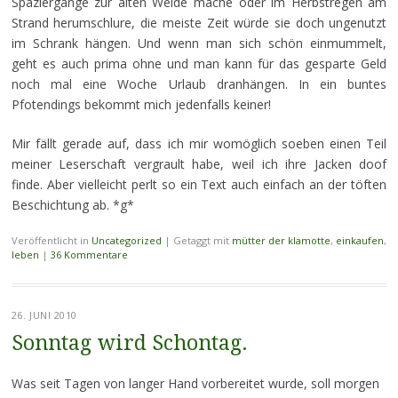
Spaziergänge zur alten Weide mache oder im Herbstregen am
Strand herumschlure, die meiste Zeit würde sie doch ungenutzt
im Schrank hängen. Und wenn man sich schön einmummelt,
geht es auch prima ohne und man kann für das gesparte Geld
noch mal eine Woche Urlaub dranhängen. In ein buntes
Pfotendings bekommt mich jedenfalls keiner!
Mir fällt gerade auf, dass ich mir womöglich soeben einen Teil
meiner Leserschaft vergrault habe, weil ich ihre Jacken doof
finde. Aber vielleicht perlt so ein Text auch einfach an der töften
Beschichtung ab. *g*
Veröffentlicht in
Uncategorized
|
Getaggt mit
mütter der klamotte
,
einkaufen
,
leben
|
36 Kommentare
26. JUNI 2010
Sonntag wird Schontag.
Was seit Tagen von langer Hand vorbereitet wurde, soll morgen