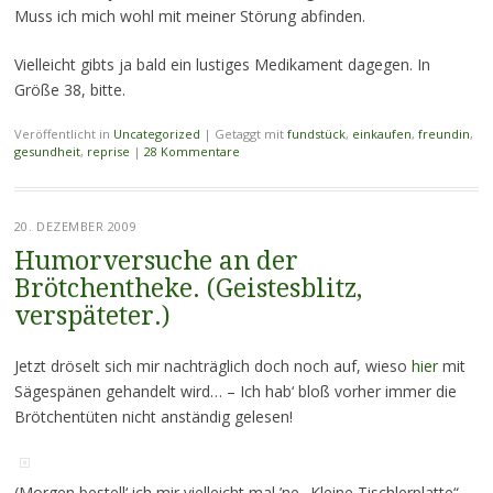
Muss ich mich wohl mit meiner Störung abfinden.
Vielleicht gibts ja bald ein lustiges Medikament dagegen. In
Größe 38, bitte.
Veröffentlicht in
Uncategorized
|
Getaggt mit
fundstück
,
einkaufen
,
freundin
,
gesundheit
,
reprise
|
28 Kommentare
20. DEZEMBER 2009
Humorversuche an der
Brötchentheke. (Geistesblitz,
verspäteter.)
Jetzt dröselt sich mir nachträglich doch noch auf, wieso
hier
mit
Sägespänen gehandelt wird… – Ich hab‘ bloß vorher immer die
Brötchentüten nicht anständig gelesen!
(Morgen bestell‘ ich mir vielleicht mal ’ne „Kleine Tischlerplatte“.