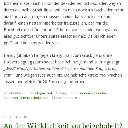
Ich meine, wenn ich schon der dekadenten Schokoladen wegen
durch die halbe Stadt flitze, will ich mich doch im Buchladen nicht
auch noch anstrengen müssen! Leider kam auch niemand
darauf, einen netten Mitarbeiter freizustellen, der mir die
Buchtitel mit schön sonorer Stimme vorliest oder wenigstens
alles gut sichtbar unters spitze Näschen hält. Da bin ich eben
gruß- und buchlos wieder raus.
Handyguthaben hingegen kriegt man zum Glück ganz ohne
Halsverbiegung (Zumindest hat noch nie jemand zu mir gesagt:
„Was?! Handyguthaben wollense? Legense mal den Kopf schräg,
erst!“
) und wiegen tut’s auch nix. Da hab‘ ich’s direkt mal krachen
lassen und gleich für 20 Euro mitgenommen.
Veröffentlicht in
Uncategorized
|
Getaggt mit
einkaufen
,
gesundheit
,
hannover
,
leben
,
schokolade
|
35 Kommentare
15. APRIL 2010
An der Wirklichkeit vorbeigehobelt?