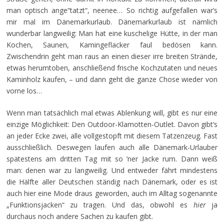
man optisch ange“tatzt“, neenee… So richtig aufgefallen war’s
mir mal im Dänemarkurlaub. Dänemarkurlaub ist nämlich
wunderbar langweilig: Man hat eine kuschelige Hütte, in der man
Kochen, Saunen, Kamingeflacker faul bedösen kann.
Zwischendrin geht man raus an einen dieser irre breiten Strände,
etwas herumtoben, anschließend frische Kochzutaten und neues
Kaminholz kaufen, – und dann geht die ganze Chose wieder von
vorne los…
Wenn man tatsächlich mal etwas Ablenkung will, gibt es nur eine
einzige Möglichkeit: Den Outdoor-Klamotten-Outlet. Davon gibt’s
an jeder Ecke zwei, alle vollgestopft mit diesem Tatzenzeug. Fast
ausschließlich. Deswegen laufen auch alle Dänemark-Urlauber
spätestens am dritten Tag mit so ’ner Jacke rum. Dann weiß
man: denen war zu langweilig. Und entweder fährt mindestens
die Hälfte aller Deutschen ständig nach Dänemark, oder es ist
auch hier eine Mode draus geworden, auch im Alltag sogenannte
„Funktionsjacken“ zu tragen. Und das, obwohl es
hier
ja
durchaus noch andere Sachen zu kaufen gibt.