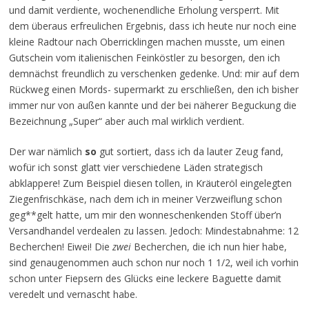
und damit verdiente, wochenendliche Erholung versperrt. Mit
dem überaus erfreulichen Ergebnis, dass ich heute nur noch eine
kleine Radtour nach Oberricklingen machen musste, um einen
Gutschein vom italienischen Feinköstler zu besorgen, den ich
demnächst freundlich zu verschenken gedenke. Und: mir auf dem
Rückweg einen Mords- supermarkt zu erschließen, den ich bisher
immer nur von außen kannte und der bei näherer Beguckung die
Bezeichnung „Super“ aber auch mal wirklich verdient.
Der war nämlich
so
gut sortiert, dass ich da lauter Zeug fand,
wofür ich sonst glatt vier verschiedene Läden strategisch
abklappere! Zum Beispiel diesen tollen, in Kräuteröl eingelegten
Ziegenfrischkäse, nach dem ich in meiner Verzweiflung schon
geg**gelt hatte, um mir den wonneschenkenden Stoff über’n
Versandhandel verdealen zu lassen. Jedoch: Mindestabnahme: 12
Becherchen! Eiwei! Die
zwei
Becherchen, die ich nun hier habe,
sind genaugenommen auch schon nur noch 1 1/2, weil ich vorhin
schon unter Fiepsern des Glücks eine leckere Baguette damit
veredelt und vernascht habe.