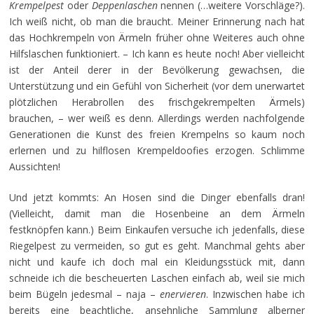
Krempelpest
oder
Deppenlaschen
nennen (…weitere Vorschläge?).
Ich weiß nicht, ob man die braucht. Meiner Erinnerung nach hat
das Hochkrempeln von Ärmeln früher ohne Weiteres auch ohne
Hilfslaschen funktioniert. – Ich kann es heute noch! Aber vielleicht
ist der Anteil derer in der Bevölkerung gewachsen, die
Unterstützung und ein Gefühl von Sicherheit (vor dem unerwartet
plötzlichen Herabrollen des frischgekrempelten Ärmels)
brauchen, – wer weiß es denn. Allerdings werden nachfolgende
Generationen die Kunst des freien Krempelns so kaum noch
erlernen und zu hilflosen Krempeldoofies erzogen. Schlimme
Aussichten!
Und jetzt kommts: An Hosen sind die Dinger ebenfalls dran!
(Vielleicht, damit man die Hosenbeine an dem Ärmeln
festknöpfen kann.) Beim Einkaufen versuche ich jedenfalls, diese
Riegelpest zu vermeiden, so gut es geht. Manchmal gehts aber
nicht und kaufe ich doch mal ein Kleidungsstück mit, dann
schneide ich die bescheuerten Laschen einfach ab, weil sie mich
beim Bügeln jedesmal – naja –
enervieren
. Inzwischen habe ich
bereits eine beachtliche, ansehnliche Sammlung alberner