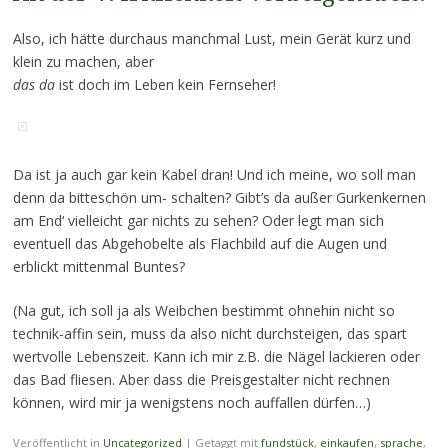
Also, ich hätte durchaus manchmal Lust, mein Gerät kurz und
klein zu machen, aber
das da
ist doch im Leben kein Fernseher!
Da ist ja auch gar kein Kabel dran! Und ich meine, wo soll man
denn da bitteschön um- schalten? Gibt’s da außer Gurkenkernen
am End‘ vielleicht gar nichts zu sehen? Oder legt man sich
eventuell das Abgehobelte als Flachbild auf die Augen und
erblickt mittenmal Buntes?
(Na gut, ich soll ja als Weibchen bestimmt ohnehin nicht so
technik-affin sein, muss da also nicht durchsteigen, das spart
wertvolle Lebenszeit. Kann ich mir z.B. die Nägel lackieren oder
das Bad fliesen. Aber dass die Preisgestalter nicht rechnen
können, wird mir ja wenigstens noch auffallen dürfen…)
Veröffentlicht in
Uncategorized
|
Getaggt mit
fundstück
,
einkaufen
,
sprache
,