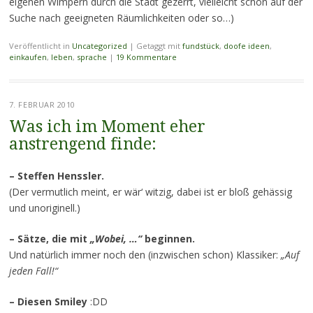
eigenen Wimpern durch die Stadt gezerrt, vielleicht schon auf der
Suche nach geeigneten Räumlichkeiten oder so…)
Veröffentlicht in
Uncategorized
|
Getaggt mit
fundstück
,
doofe ideen
,
einkaufen
,
leben
,
sprache
|
19 Kommentare
7. FEBRUAR 2010
Was ich im Moment eher
anstrengend finde:
–
Steffen Henssler.
(Der vermutlich meint, er wär‘ witzig, dabei ist er bloß gehässig
und unoriginell.)
– Sätze, die mit
„Wobei, …“
beginnen.
Und natürlich immer noch den (inzwischen schon) Klassiker:
„Auf
jeden Fall!“
– Diesen Smiley
:DD