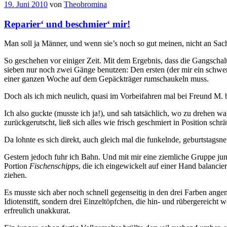
19. Juni 2010
von
Theobromina
Reparier‘ und beschmier‘ mir!
Man soll ja Männer, und wenn sie’s noch so gut meinen, nicht an Sach
So geschehen vor einiger Zeit. Mit dem Ergebnis, dass die Gangscha
sieben nur noch zwei Gänge benutzen: Den ersten (der mir ein schw
einer ganzen Woche auf dem Gepäckträger rumschaukeln muss.
Doch als ich mich neulich, quasi im Vorbeifahren mal bei Freund M. b
Ich also guckte (musste ich ja!), und sah tatsächlich, wo zu drehen 
zurückgerutscht, ließ sich alles wie frisch geschmiert in Position sc
Da lohnte es sich direkt, auch gleich mal die funkelnde, geburtstags
Gestern jedoch fuhr ich Bahn. Und mit mir eine ziemliche Gruppe jun
Portion
Fischenschipps
, die ich eingewickelt auf einer Hand balanc
ziehen.
Es musste sich aber noch schnell gegenseitig in den drei Farben ang
Idiotenstift, sondern drei Einzeltöpfchen, die hin- und rübergereic
erfreulich unakkurat.