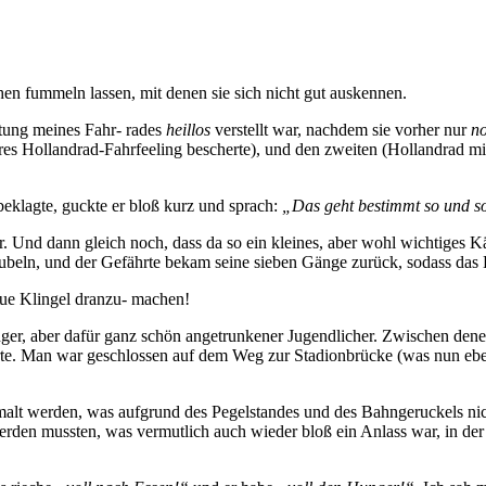
en fummeln lassen, mit denen sie sich nicht gut auskennen.
ltung meines Fahr- rades
heillos
verstellt war, nachdem sie vorher nur
n
eres Hollandrad-Fahrfeeling bescherte), und den zweiten (Hollandrad
eklagte, guckte er bloß kurz und sprach:
„Das geht bestimmt so und s
war. Und dann gleich noch, dass da so ein kleines, aber wohl wichtige
hräubeln, und der Gefährte bekam seine sieben Gänge zurück, sodass das B
neue Klingel dranzu- machen!
ger, aber dafür ganz schön angetrunkener Jugendlicher. Zwischen denen
ierte. Man war geschlossen auf dem Weg zur Stadionbrücke (was nun eb
emalt werden, was aufgrund des Pegelstandes und des Bahngeruckels ni
ht werden mussten, was vermutlich auch wieder bloß ein Anlass war, i