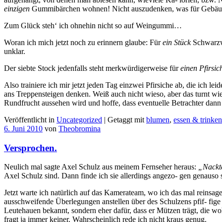
einzigen
Gummibärchen wohnen! Nicht auszudenken, was für Gebäude 
Zum Glück steh‘ ich ohnehin nicht so auf Weingummi…
Woran ich mich jetzt noch zu erinnern glaube: Für
ein Stück
Schwarzw
unklar.
Der siebte Stock jedenfalls steht merkwürdigerweise für
einen Pfirsic
Also trainiere ich mir jetzt jeden Tag einzwei Pfirsiche ab, die ich l
ans Treppensteigen denken. Weiß auch nicht wieso, aber das turnt wi
Rundfrucht aussehen wird und hoffe, dass eventuelle Betrachter dann 
Veröffentlicht in
Uncategorized
|
Getaggt mit
blumen
,
essen & trinken
6. Juni 2010
von
Theobromina
Versprochen.
Neulich mal sagte Axel Schulz aus meinem Fernseher heraus:
„Nackte
Axel Schulz sind. Dann finde ich sie allerdings angezo- gen genauso sc
Jetzt warte ich natürlich auf das Kamerateam, wo ich das mal reinsa
ausschweifende Überlegungen anstellen über des Schulzens pfif- fige B
Leutehauen bekannt, sondern eher dafür, dass er Mützen trägt, die 
fragt ja immer keiner. Wahrscheinlich rede ich nicht kraus genug.