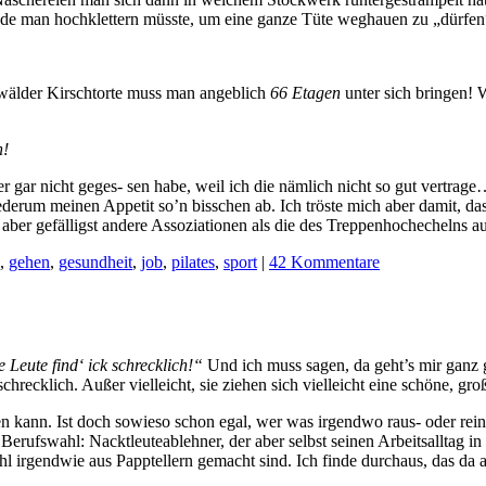
man hochklettern müsste, um eine ganze Tüte weghauen zu „dürfen“.
älder Kirschtorte muss man angeblich
66 Etagen
unter sich bringen! 
h!
eider gar nicht geges- sen habe, weil ich die nämlich nicht so gut vertr
ederum meinen Appetit so’n bisschen ab. Ich tröste mich aber damit, 
aber gefälligst andere Assoziationen als die des Treppenhochechelns a
,
gehen
,
gesundheit
,
job
,
pilates
,
sport
|
42 Kommentare
 Leute find‘ ick schrecklich!“
Und ich muss sagen, da geht’s mir ganz g
hrecklich. Außer vielleicht, sie ziehen sich vielleicht eine schöne, gr
gen kann. Ist doch sowieso schon egal, wer was irgendwo raus- oder re
erufswahl: Nacktleuteablehner, der aber selbst seinen Arbeitsalltag in 
wohl irgendwie aus Papptellern gemacht sind. Ich finde durchaus, das