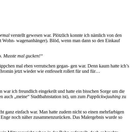
ormal
verstellt gewesen war. Plötzlich konnte ich nämlich von den
 mit Wohn- wagenanhänger). Blöd, wenn man dann so den Einkauf
o. Musste mal gucken!“
s Käppchen mal eben verrutschen gegan- gen war. Denn kaum hatte ich’s
romin jetzt wieder wie entfesselt rollert für und für…
 war ich freundlich eingekeilt und hatte ein bisschen Sorge um die
en auch „meine“ Stadtbahnstation ist), um zum
Papplickwjuuhing
zu
cht ganz einfach war. Man hatte zudem nicht so einen mehrfarbigen
n der Enge noch näher zusammenzurücken. Das Malergebnis wurde so