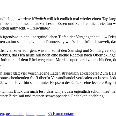
endlich gut werden:
Nämlich
will ich endlich mal wieder einen Tag lang 
 bedeuten, dass ich außer Lesen, Essen und Schlafen nicht viel tun we
lchen aufmacht. – Freiwillige?
tlich irgendwo in den unergründlichen Tiefen der Vergangenheit… – Ode
hen zu tun scheine. Und am Donnerstag war’s dann fröhlich soweit, das
ichst viel zu erledi- gen, was mir sonst den Samstag und Sonntag verst
ebnis, dass ich heute nur noch eine kleine Radtour nach Oberrickling
Und: mir auf dem Rückweg einen Mords- supermarkt zu erschließen, de
.
ich sonst glatt vier verschiedene Läden strategisch abklappere! Zum Beis
wonneschenkenden Stoff über’n Versandhandel verdealen zu lassen. J
, weil ich vorhin schon unter Fiepsern des Glücks eine leckere Baguet
e ich mit Blick um mich fest, dass ich ja quasi eigentlich schon „frei“
r einer Birke saß und meinen schwappenden Gedanken nachhing.
…
ken
,
gesundheit
,
leben
,
natur
|
35 Kommentare