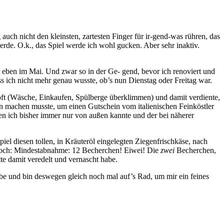
auch nicht den kleinsten, zartesten Finger für ir-gend-was rühren, das
rde. O.k., das Spiel werde ich wohl gucken. Aber sehr inaktiv.
r eben im Mai. Und zwar so in der Ge- gend, bevor ich renoviert und
s ich nicht mehr genau wusste, ob’s nun Dienstag oder Freitag war.
opft (Wäsche, Einkaufen, Spülberge überklimmen) und damit verdiente,
en machen musste, um einen Gutschein vom italienischen Feinköstler
n ich bisher immer nur von außen kannte und der bei näherer
piel diesen tollen, in Kräuteröl eingelegten Ziegenfrischkäse, nach
edoch: Mindestabnahme: 12 Becherchen! Eiwei! Die
zwei
Becherchen,
te damit veredelt und vernascht habe.
 habe und bin deswegen gleich noch mal auf’s Rad, um mir ein feines