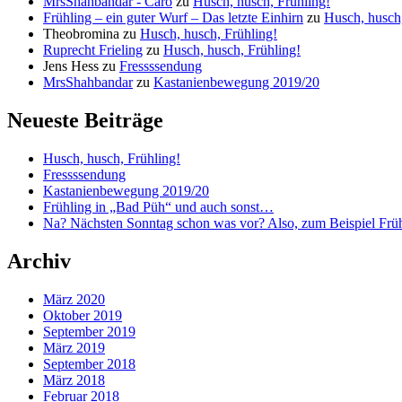
MrsShahbandar - Caro
zu
Husch, husch, Frühling!
Frühling – ein guter Wurf – Das letzte Einhirn
zu
Husch, husch,
Theobromina
zu
Husch, husch, Frühling!
Ruprecht Frieling
zu
Husch, husch, Frühling!
Jens Hess
zu
Fressssendung
MrsShahbandar
zu
Kastanienbewegung 2019/20
Neueste Beiträge
Husch, husch, Frühling!
Fressssendung
Kastanienbewegung 2019/20
Frühling in „Bad Püh“ und auch sonst…
Na? Nächsten Sonntag schon was vor? Also, zum Beispiel Fr
Archiv
März 2020
Oktober 2019
September 2019
März 2019
September 2018
März 2018
Februar 2018