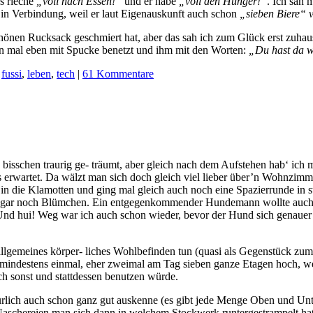
s rieche
„voll nach Essen!“
und er habe
„voll den Hunger!“
. Ich sah 
in Verbindung, weil er laut Eigenauskunft auch schon
„sieben Biere“
v
önen Rucksack geschmiert hat, aber das sah ich zum Glück erst zuhause
n mal eben mit Spucke benetzt und ihm mit den Worten:
„Du hast da 
,
fussi
,
leben
,
tech
|
61 Kommentare
 bisschen traurig ge- träumt, aber gleich nach dem Aufstehen hab‘ ich 
ls erwartet. Da wälzt man sich doch gleich viel lieber über’n Wohnzim
n in die Klamotten und ging mal gleich auch noch eine Spazierrunde in
ogar noch Blümchen. Ein entgegenkommender Hundemann wollte auch 
Und hui! Weg war ich auch schon wieder, bevor der Hund sich genauer fü
allgemeines körper- liches Wohlbefinden tun (quasi als Gegenstück zu
e mindestens einmal, eher zweimal am Tag sieben ganze Etagen hoch, we
ch sonst und stattdessen benutzen würde.
türlich auch schon ganz gut auskenne (es gibt jede Menge Oben und Unt
Naschereien man sich dann in welchem Stockwerk runtergestrampelt ha