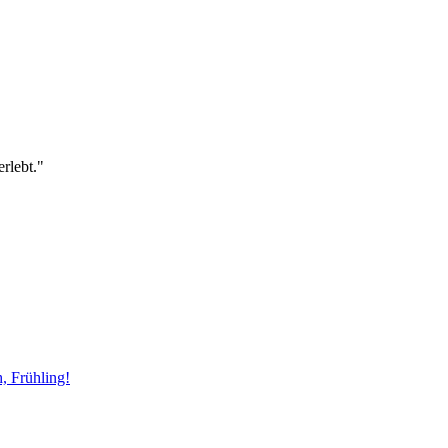
rlebt."
, Frühling!