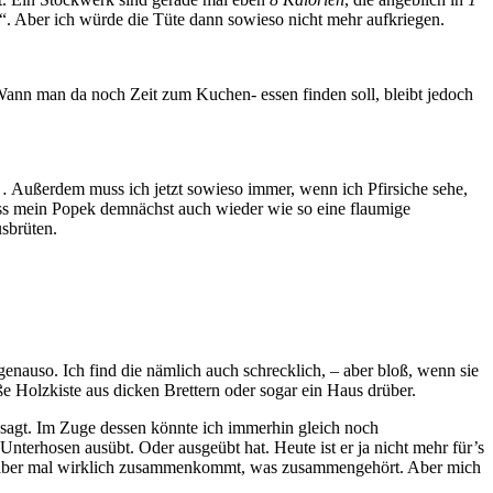
 Aber ich würde die Tüte dann sowieso nicht mehr aufkriegen.
Wann man da noch Zeit zum Kuchen- essen finden soll, bleibt jedoch
age… Außerdem muss ich jetzt sowieso immer, wenn ich Pfirsiche sehe,
dass mein Popek demnächst auch wieder wie so eine flaumige
usbrüten.
enauso. Ich find die nämlich auch schrecklich, – aber bloß, wenn sie
oße Holzkiste aus dicken Brettern oder sogar ein Haus drüber.
insagt. Im Zuge dessen könnte ich immerhin gleich noch
Unterhosen ausübt. Oder ausgeübt hat. Heute ist er ja nicht mehr für’s
 da aber mal wirklich zusammenkommt, was zusammengehört. Aber mich