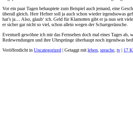
Vor ein paar Tagen behauptete zum Beispiel auch jemand, eine Gesch
überall gleich. Herr Hefner soll ja auch schon wieder irgendsowas ge
hat’s ja… Also, glaub‘ ich. Geld für Klamotten gibt er ja nun seit vie
er sicher gar nicht so viel, schon allein wegen der Scharrgeräusche.
Eventuell gewöhne ich mir das Fernsehen doch mal eines Tages ab, wei
Redewendungen und ihre Uhrsprünge überhaupt noch irgendwas be
Veröffentlicht in
Uncategorized
|
Getaggt mit
leben
,
sprache
,
tv
|
17 K