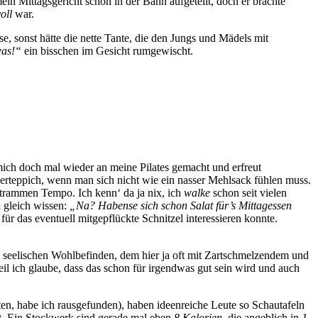
mein Mittagsgericht schon in der Bahn aufgeteilt, doch er brachte
oll
war.
, sonst hätte die nette Tante, die den Jungs und Mädels mit
was!“
ein bisschen im Gesicht rumgewischt.
mich doch mal wieder an meine Pilates gemacht und erfreut
merteppich, wenn man sich nicht wie ein nasser Mehlsack fühlen muss.
 strammen Tempo. Ich kenn‘ da ja nix, ich
walke
schon seit vielen
gleich wissen:
„Na? Habense sich schon Salat für’s Mittagessen
r das eventuell mitgepflückte Schnitzel interessieren konnte.
m seelischen Wohlbefinden, dem hier ja oft mit Zartschmelzendem und
il ich glaube, dass das schon für irgendwas gut sein wird und auch
en, habe ich rausgefunden), haben ideenreiche Leute so Schautafeln
t. Ein Stockwerk sind gerade mal eben
8 Kalorien
, die angeblich in
1