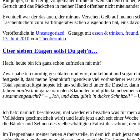
Ein junger, schon fertig Vollgemalter brüllte derweil suchend umher, e
Geruch und das Päckchen in meiner Hand offenbar nicht miteinander 
Eventuell war der das auch, der mir aus Versehen Gelb auf meinen sch
Taschentüchern zum Farbfingerabwischen ausgeholfen hat, eins davo
Veröffentlicht in
Uncategorized
|
Getaggt mit
essen & trinken
,
freund
13. Juni 2010
von
Theobromina
Über sieben Etagen sollst Du geh’n…
Hach, heute bin ich ganz schön zufrieden mit mir!
Zwar habe ich unruhig geschlafen und wirr, dunkelbunt und sogar ein
festgestellt, dass meine Spannkraft irgendwie viel vorhandener war a
Total spannkräftigst hopste ich an- schließend unter die Dusche, dan
Jahren
nordisch
in ganz normalen Klamotten und pflücke nebenbei s
zusammengesucht?“ – „Joh, und dazu gibt’s ’n dickes Schnitzel!“
– 
Ich hab‘ nämlich beschlossen, mal wieder ein bisschen was für mein 
Vollbädern geschmeichelt wird) und laufe jetzt auch seit einer Woch
die Bänder und Sehnen des vielbeschäftigten Fahrstuhls schont, den i
Im Treppenhaus meiner neuen Arbeitsstelle, in dem ich mich jetzt na
aufgehängt, von denen man ablesen kann, wieviele Ka- lorien, bzw. 