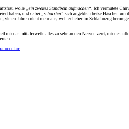
äftsfrau wolle
„ein zweites Standbein aufmachen“
. Ich vermutete Chir
feiert haben, und dabei
„scharrten“
sich angeblich heiße Häschen um ihn
len, vielen Jahren nicht mehr aus, weil er lieber im Schlafanzug herumge
l mir das mitt- lerweile alles zu sehr an den Nerven zerrt, mir deshal
deuten…
ommentare