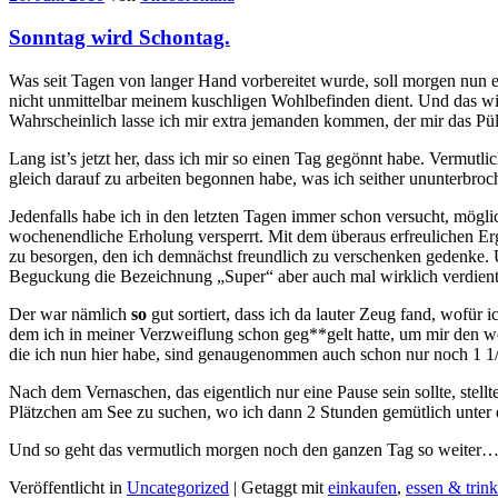
Sonntag wird Schontag.
Was seit Tagen von langer Hand vorbereitet wurde, soll morgen nun 
nicht unmittelbar meinem kuschligen Wohlbefinden dient. Und das wird
Wahrscheinlich lasse ich mir extra jemanden kommen, der mir das Pül
Lang ist’s jetzt her, dass ich mir so einen Tag gegönnt habe. Vermu
gleich darauf zu arbeiten begonnen habe, was ich seither ununterbroc
Jedenfalls habe ich in den letzten Tagen immer schon versucht, mögl
wochenendliche Erholung versperrt. Mit dem überaus erfreulichen Erg
zu besorgen, den ich demnächst freundlich zu verschenken gedenke. 
Beguckung die Bezeichnung „Super“ aber auch mal wirklich verdient
Der war nämlich
so
gut sortiert, dass ich da lauter Zeug fand, wofür 
dem ich in meiner Verzweiflung schon geg**gelt hatte, um mir den 
die ich nun hier habe, sind genaugenommen auch schon nur noch 1 1/2
Nach dem Vernaschen, das eigentlich nur eine Pause sein sollte, stellt
Plätzchen am See zu suchen, wo ich dann 2 Stunden gemütlich unte
Und so geht das vermutlich morgen noch den ganzen Tag so weiter
Veröffentlicht in
Uncategorized
|
Getaggt mit
einkaufen
,
essen & trin