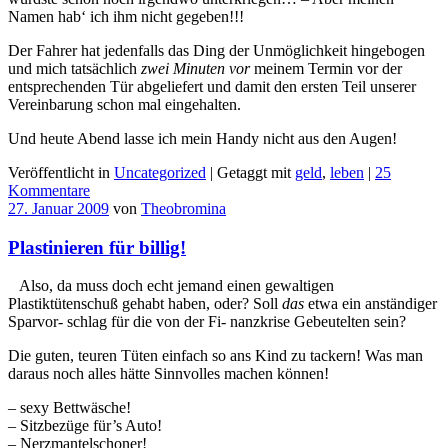
Namen hab‘ ich ihm nicht gegeben!!!
Der Fahrer hat jedenfalls das Ding der Unmöglichkeit hingebogen
und mich tatsächlich
zwei Minuten vor
meinem Termin vor der
entsprechenden Tür abgeliefert und damit den ersten Teil unserer
Vereinbarung schon mal eingehalten.
Und heute Abend lasse ich mein Handy nicht aus den Augen!
Veröffentlicht in
Uncategorized
|
Getaggt mit
geld
,
leben
|
25
Kommentare
27. Januar 2009
von
Theobromina
Plastinieren für billig!
Also, da muss doch echt jemand einen gewaltigen
Plastiktütenschuß gehabt haben, oder? Soll
das
etwa ein anständiger
Sparvor- schlag für die von der Fi- nanzkrise Gebeutelten sein?
Die guten, teuren Tüten einfach so ans Kind zu tackern! Was man
daraus noch alles hätte Sinnvolles machen können!
– sexy Bettwäsche!
– Sitzbezüge für’s Auto!
– Nerzmantelschoner!