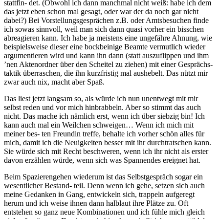
stattfin- det. (Obwohl ich dann manchmal nicht weiß: habe ich dem
das jetzt eben schon mal gesagt, oder war der da noch gar nicht
dabei?) Bei Vorstellungsgesprächen z.B. oder Amtsbesuchen finde
ich sowas sinnvoll, weil man sich dann quasi vorher ein bisschen
abreagieren kann. Ich habe ja meistens eine ungefähre Ahnung, wie
beispielsweise dieser eine bockbeinige Beamte vermutlich wieder
argumentieren wird und kann ihn dann (statt auszuflippen und ihm
’nen Aktenordner über den Scheitel zu ziehen) mit einer Gesprächs-
taktik überraschen, die ihn kurzfristig mal aushebelt. Das nützt mir
zwar auch nix, macht aber Spaß.
Das liest jetzt langsam so, als würde ich nun unentwegt mit mir
selbst reden und vor mich hinbrabbeln. Aber so stimmt das auch
nicht. Das mache ich nämlich erst, wenn ich über siebzig bin! Ich
kann auch mal ein Weilchen schweigen… Wenn ich mich mit
meiner bes- ten Freundin treffe, behalte ich vorher schön alles für
mich, damit ich die Neuigkeiten besser mit ihr durchtratschen kann.
Sie würde sich mit Recht beschweren, wenn ich ihr nicht als erster
davon erzählen würde, wenn sich was Spannendes ereignet hat.
Beim Spazierengehen wiederum ist das Selbstgespräch sogar ein
wesentlicher Bestand- teil. Denn wenn ich gehe, setzen sich auch
meine Gedanken in Gang, entwickeln sich, trappeln aufgeregt
herum und ich weise ihnen dann halblaut ihre Plätze zu. Oft
entstehen so ganz neue Kombinationen und ich fühle mich gleich