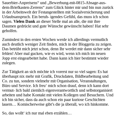
Sauerbier-Anpreisens“ und „Bewerbung-mit-0815-Absage-aus-
dem-Briefkasten-Zerrens“ zum Glück hinter mir und bin nun zurück
in der Arbeitswelt der Festangestellten mit Sozialversicherung und
Urlaubsanspruch. Ein beruh- igendes Gefühl, das muss ich schon
sagen.
Vielen Dank
an dieser Stelle mal an alle, die mir ihre
Daumen gedrückt und gute Wünsche gewünscht haben! Hat sehr
geholfen.
Zumindest in den ersten Wochen werde ich allerdings vermutlich
auch deutlich weniger Zeit finden, mich in der Bloggeria zu zeigen.
Das betrübt mich jetzt schon, denn Ihr werdet mir dann sicher sehr
fehlen! Aber mal gucken, wie es wird, wenn ich mich im neuen
Jopp erst eingearbeitet habe. Dann kann ich hier bestimmt wieder
zulegen.
Zur Tätigkeit an sich möchte ich vorerst nur so viel sagen: Es hat
überhaupt nix mehr mit Grafik, Druckdaten, Bildbearbeitung und
Co. zu tun, sondern vielmehr mit Organisation, Veranstaltungen,
Büro und Service. Ich freu‘ mich schon drauf, denn ich kann dort
vermut- lich bald ziemlich eigenverantwortlich und selbstorganisiert
arbeiten und habe Kontakt mit vielen Kollegen und Besuchern. Und
ich bin sicher, dass da auch schon ein paar kuriose Geschichten
lauern… Komischerweise gibt’s die ja überall, wo ich hinkomme.
So, das wollt‘ ich nur mal eben erzählen…