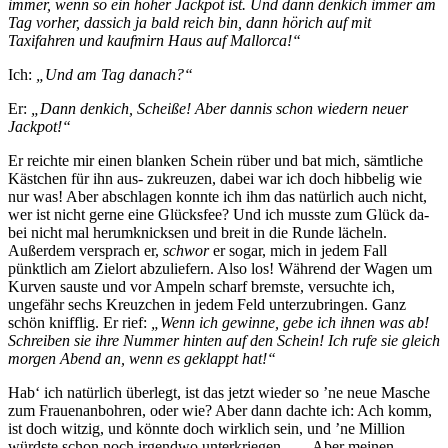
immer, wenn so ein hoher Jackpot ist. Und dann denkich immer am
Tag vorher, dassich ja bald reich bin, dann hörich auf mit
Taxifahren und kaufmirn Haus auf Mallorca!“
Ich:
„Und am Tag danach?“
Er:
„Dann denkich, Scheiße! Aber dannis schon wiedern neuer
Jackpot!“
Er reichte mir einen blanken Schein rüber und bat mich, sämtliche
Kästchen für ihn aus- zukreuzen, dabei war ich doch hibbelig wie
nur was! Aber abschlagen konnte ich ihm das natürlich auch nicht,
wer ist nicht gerne eine Glücksfee? Und ich musste zum Glück da-
bei nicht mal herumknicksen und breit in die Runde lächeln.
Außerdem versprach er,
schwor
er sogar, mich in jedem Fall
pünktlich am Zielort abzuliefern. Also los! Während der Wagen um
Kurven sauste und vor Ampeln scharf bremste, versuchte ich,
ungefähr sechs Kreuzchen in jedem Feld unterzubringen. Ganz
schön knifflig. Er rief:
„Wenn ich gewinne, gebe ich ihnen was ab!
Schreiben sie ihre Nummer hinten auf den Schein! Ich rufe sie gleich
morgen Abend an, wenn es geklappt hat!“
Hab‘ ich natürlich überlegt, ist das jetzt wieder so ’ne neue Masche
zum Frauenanbohren, oder wie? Aber dann dachte ich: Ach komm,
ist doch witzig, und könnte doch wirklich sein, und ’ne Million
würdste schon noch irgendwo unterkriegen… – Aber meinen