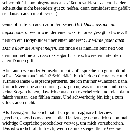
selber mit Glutaminirgendwas aus süßen rosa Fläsch- chen. Leider
scheint das nicht besonders gut zu helfen, denn zumindest mir gefällt
sie danach auch nicht besser.)
Ganz oft rufe ich auch zum Fernseher:
Ha! Das muss ich mir
aufschreiben!
, wenn wie- der einer was Schönes gesagt hat wie z.B.
neulich ein Bodybuilder über einen anderen:
Er würde jeder alten
Dame über die Ampel helfen.
Ich finde das nämlich sehr nett von
dem und nehme an, dass das sogar für die schwereren unter den
alten Damen gilt.
Aber auch wenn der Fernseher nicht läuft, spreche ich gern mit mir
selbst. Warum auch nicht? Schließlich bin ich doch die netteste und
aufmerksamste Gesprächspartnerin, die ich mir nur wünschen kann!
Und ich verstehe auch immer ganz genau, was ich meine und muss
keine Sorgen haben, dass ich etwa an mir vorbeirede und mich dann
falsch verstan- den fühlen muss. Und schwerhörig bin ich ja zum
Glück auch nicht.
Als Teenagerin habe ich natürlich gern imaginäre Interviews
gegeben, aber das machen ja alle. Heutzutage nehme ich schon mal
wichtige Gespräche probehalber vorweg, um mich vorzubereiten.
Das ist wirklich oft hilfreich, wenn dann das eigentliche Gespräch