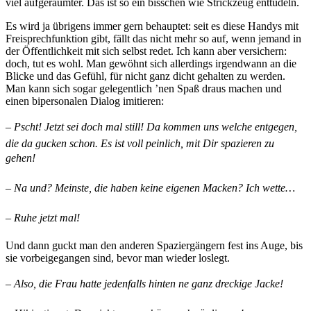
viel aufgeräumter. Das ist so ein bisschen wie Strickzeug enttüdeln.
Es wird ja übrigens immer gern behauptet: seit es diese Handys mit
Freisprechfunktion gibt, fällt das nicht mehr so auf, wenn jemand in
der Öffentlichkeit mit sich selbst redet. Ich kann aber versichern:
doch, tut es wohl. Man gewöhnt sich allerdings irgendwann an die
Blicke und das Gefühl, für nicht ganz dicht gehalten zu werden.
Man kann sich sogar gelegentlich ’nen Spaß draus machen und
einen bipersonalen Dialog imitieren:
– Pscht! Jetzt sei doch mal still! Da kommen uns welche entgegen,
die da gucken schon. Es ist voll peinlich, mit Dir spazieren zu
gehen!
– Na und? Meinste, die haben keine eigenen Macken? Ich wette…
– Ruhe jetzt mal!
Und dann guckt man den anderen Spaziergängern fest ins Auge, bis
sie vorbeigegangen sind, bevor man wieder loslegt.
– Also, die Frau hatte jedenfalls hinten ne ganz dreckige Jacke!