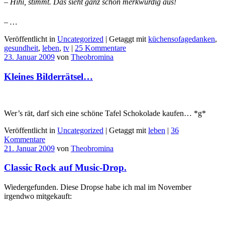
– Hihi, stimmt. Das sieht ganz schön merkwürdig aus!
– …
Veröffentlicht in
Uncategorized
|
Getaggt mit
küchensofagedanken
,
gesundheit
,
leben
,
tv
|
25 Kommentare
23. Januar 2009
von
Theobromina
Kleines Bilderrätsel…
Wer’s rät, darf sich eine schöne Tafel Schokolade kaufen… *g*
Veröffentlicht in
Uncategorized
|
Getaggt mit
leben
|
36
Kommentare
21. Januar 2009
von
Theobromina
Classic Rock auf Music-Drop.
Wiedergefunden. Diese Dropse habe ich mal im November
irgendwo mitgekauft: