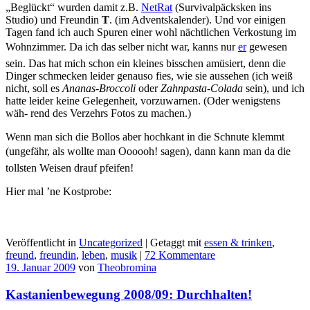
„Beglückt“ wurden damit z.B.
NetRat
(Survivalpäcksken ins
Studio) und Freundin
T
. (im Adventskalender). Und vor einigen
Tagen fand ich auch Spuren einer wohl nächtlichen Verkostung im
Wohnzimmer. Da ich das selber nicht war, kanns nur
er
gewesen
sein. Das hat mich schon ein kleines bisschen amüsiert, denn die
Dinger schmecken leider genauso fies, wie sie aussehen (ich weiß
nicht, soll es
Ananas-Broccoli
oder
Zahnpasta-Colada
sein), und ich
hatte leider keine Gelegenheit, vorzuwarnen. (Oder wenigstens
wäh- rend des Verzehrs Fotos zu machen.)
Wenn man sich die Bollos aber hochkant in die Schnute klemmt
(ungefähr, als wollte man Oooooh! sagen), dann kann man da die
tollsten Weisen drauf pfeifen!
Hier mal ’ne Kostprobe:
Veröffentlicht in
Uncategorized
|
Getaggt mit
essen & trinken
,
freund
,
freundin
,
leben
,
musik
|
72 Kommentare
19. Januar 2009
von
Theobromina
Kastanienbewegung 2008/09: Durchhalten!