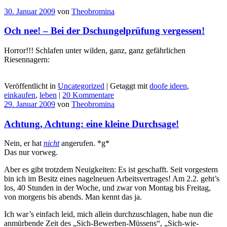
30. Januar 2009
von
Theobromina
Och nee! – Bei der Dschungelprüfung vergessen!
Horror!!! Schlafen unter wilden, ganz, ganz gefährlichen
Riesennagern:
Veröffentlicht in
Uncategorized
|
Getaggt mit
doofe ideen
,
einkaufen
,
leben
|
20 Kommentare
29. Januar 2009
von
Theobromina
Achtung, Achtung: eine kleine Durchsage!
Nein, er hat
nicht
angerufen. *g*
Das nur vorweg.
Aber es gibt trotzdem Neuigkeiten: Es ist geschafft. Seit vorgestern
bin ich im Besitz eines nagelneuen Arbeitsvertrages! Am 2.2. geht’s
los, 40 Stunden in der Woche, und zwar von Montag bis Freitag,
von morgens bis abends. Man kennt das ja.
Ich war’s einfach leid, mich allein durchzuschlagen, habe nun die
anmürbende Zeit des „Sich-Bewerben-Müssens“, „Sich-wie-