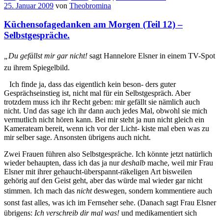
25. Januar 2009
von
Theobromina
Küchensofagedanken am Morgen (Teil 12) –
Selbstgespräche.
„Du gefällst mir gar nicht!
sagt Hannelore Elsner in einem TV-Spot
zu ihrem Spiegelbild.
Ich finde ja, dass das eigentlich kein beson- ders guter
Gesprächseinstieg ist, nicht mal für ein Selbstgespräch. Aber
trotzdem muss ich ihr Recht geben: mir gefällt sie nämlich auch
nicht. Und das sage ich ihr dann auch jedes Mal, obwohl sie mich
vermutlich nicht hören kann. Bei mir steht ja nun nicht gleich ein
Kamerateam bereit, wenn ich vor der Licht- kiste mal eben was zu
mir selber sage. Ansonsten übrigens auch nicht.
Zwei Frauen führen also Selbstgespräche. Ich könnte jetzt natürlich
wieder behaupten, dass ich das ja nur
deshalb
mache, weil mir Frau
Elsner mit ihrer gehaucht-überspannt-räkeligen Art bisweilen
gehörig auf den Geist geht, aber das würde mal wieder gar nicht
stimmen. Ich mach das
nicht
deswegen, sondern kommentiere auch
sonst fast alles, was ich im Fernseher sehe. (Danach sagt Frau Elsner
übrigens:
Ich verschreib dir mal was!
und medikamentiert sich