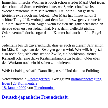
Immerhin, in sechs Wochen ist doch schon wieder März! Und jeder,
der schon mal Som- merferien hatte, weiß, wie schnell sechs
Wochen mittenmal rum sein können. Freundin
S
. hat gestern
übrigens extra noch mal betont: „Der März hat
immer
schon 3
schöne Ta- ge!“ S. wohnt ja auf dem Land, deswegen vertraue ich
auf ihre Bauernregeln. Sogar, wenn sie sich die ganz offensichtlich
gerade eben erst ausgedacht hat. Naja, dann vielleicht nicht… –
Oder eventuell doch, sogar dann! Kommt halt auch auf die Regel
an.
Jedenfalls bin ich zuversichtlich, dass es auch in diesem Jahr schon
im März Knospen an den Zweigen geben wird. Wer will, hat jetzt
also noch Zeit, sich eine schöne Zwille, ein hochkompliziertes
Katapult oder eine dicke Kastanienkanone zu basteln. Oder eben
den Wurfarm noch ein bisschen zu trainieren.
Weil: ist bald geschafft. Dann fliegen sie! Und dann ist Frühling.
Veröffentlicht in
Uncategorized
|
Getaggt mit
kastanienbewegung
,
leben
|
23 Kommentare
18. Januar 2009
von
Theobromina
Deutsch-japanische Freundschaft.