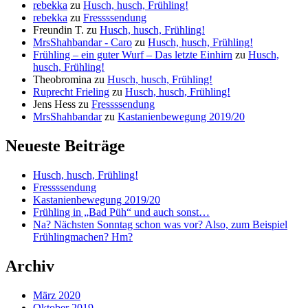
rebekka
zu
Husch, husch, Frühling!
rebekka
zu
Fressssendung
Freundin T.
zu
Husch, husch, Frühling!
MrsShahbandar - Caro
zu
Husch, husch, Frühling!
Frühling – ein guter Wurf – Das letzte Einhirn
zu
Husch,
husch, Frühling!
Theobromina
zu
Husch, husch, Frühling!
Ruprecht Frieling
zu
Husch, husch, Frühling!
Jens Hess
zu
Fressssendung
MrsShahbandar
zu
Kastanienbewegung 2019/20
Neueste Beiträge
Husch, husch, Frühling!
Fressssendung
Kastanienbewegung 2019/20
Frühling in „Bad Püh“ und auch sonst…
Na? Nächsten Sonntag schon was vor? Also, zum Beispiel
Frühlingmachen? Hm?
Archiv
März 2020
Oktober 2019