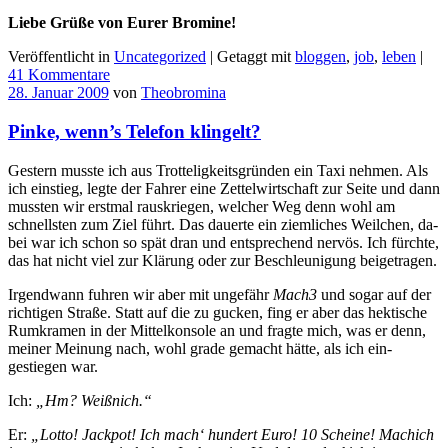
Liebe Grüße von Eurer Bromine!
Veröffentlicht in
Uncategorized
|
Getaggt mit
bloggen
,
job
,
leben
|
41 Kommentare
28. Januar 2009
von
Theobromina
Pinke, wenn’s Telefon klingelt?
Gestern musste ich aus Trotteligkeitsgründen ein Taxi nehmen. Als
ich einstieg, legte der Fahrer eine Zettelwirtschaft zur Seite und dann
mussten wir erstmal rauskriegen, welcher Weg denn wohl am
schnellsten zum Ziel führt. Das dauerte ein ziemliches Weilchen, da-
bei war ich schon so spät dran und entsprechend nervös. Ich fürchte,
das hat nicht viel zur Klärung oder zur Beschleunigung beigetragen.
Irgendwann fuhren wir aber mit ungefähr
Mach3
und sogar auf der
richtigen Straße. Statt auf die zu gucken, fing er aber das hektische
Rumkramen in der Mittelkonsole an und fragte mich, was er denn,
meiner Meinung nach, wohl grade gemacht hätte, als ich ein-
gestiegen war.
Ich:
„Hm? Weißnich.“
Er:
„Lotto! Jackpot! Ich mach‘ hundert Euro! 10 Scheine! Machich