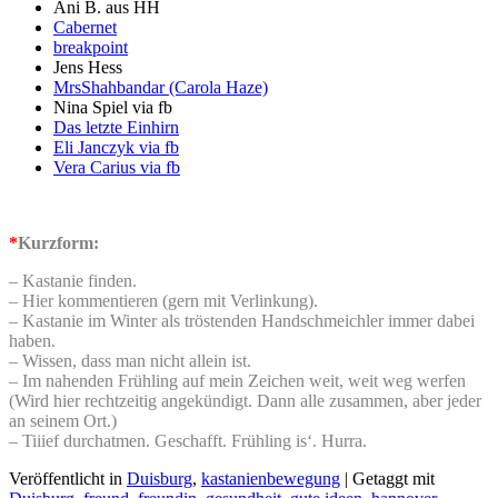
Ani B. aus HH
Cabernet
breakpoint
Jens Hess
MrsShahbandar (Carola Haze)
Nina Spiel via fb
Das letzte Einhirn
Eli Janczyk via fb
Vera Carius via fb
*
Kurzform:
– Kastanie finden.
– Hier kommentieren (gern mit Verlinkung).
– Kastanie im Winter als tröstenden Handschmeichler immer dabei
haben.
– Wissen, dass man nicht allein ist.
– Im nahenden Frühling auf mein Zeichen weit, weit weg werfen
(Wird hier rechtzeitig angekündigt. Dann alle zusammen, aber jeder
an seinem Ort.)
– Tiiief durchatmen. Geschafft. Frühling is‘. Hurra.
Veröffentlicht in
Duisburg
,
kastanienbewegung
|
Getaggt mit