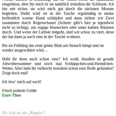
eingebüsst, aber für mich ist sie natürlich trotzdem die Schönste. Ich
bin mir sicher, sie wird mich gut durch die nächsten Monate
begleiten. Dafür wird sie in der Tasche regelmäßig in meine
hoffentlich warme Hand schlüpfen und dann ziehen wir Zwei
zusammen durch Regenschauer (Schnee gibt’s hier ja irgendwie
nicht so richtig), um zugige Hausecken oder unter kahlen Bäumen
durch. Und wenn der Liebste mitgeht, sind wir schon zu viert, denn
der hat dann ja auch eine in der Tasche wohnen.
Bis im Frühling das erste grüne Blatt am Strauch hängt und sie
wieder ausgewildert wird…
Habt ihr denn auch schon eine? Ich weiß, draußen ist gerade
Altweibersommer und noch mal Schläppchen-und-Hemdchen-
Wetter. Aber habt ihr vielleicht trotzdem schon eure Bolle gefunden?
Zeigt doch mal!
Ich freu‘ mich auf euch!
Frisch polierte Grüße
Eure Theo
PS: Ach so, die „Regeln“!