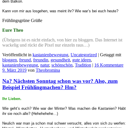
dem Balkon.
Kann von mir aus losgehen, was meint ihr? Wie war’s bei euch heute?
Frühlingsgrüne Grüße
Eure Theo
(Übrigens ist es nicht einfach, von hier zu bloggen. Das Internet ist
wackelig und rückt die Pixel nur einzeln raus…)
Veröffentlicht in
kastanienbewegung
,
Uncategorized
|
Getaggt mit
bloggen
,
freund
,
freundin
,
gesundheit
,
gute ideen
,
kastanienbewegung
,
natur
,
schönschön
,
Tradition
|
16 Kommentare
9. März 2019
von
Theobromina
Na? Nächsten Sonntag schon was vor? Also, zum
Beispiel Frühlingmachen? Hm?
Ihr Lieben.
Wie geht’s euch? Wie war der Winter? Was machen die Kastanien? Habt
ihr sie noch alle? (Hehehehehe…)
Neulich war man ja schon mal schwer versucht, alles von sich zu werfen: