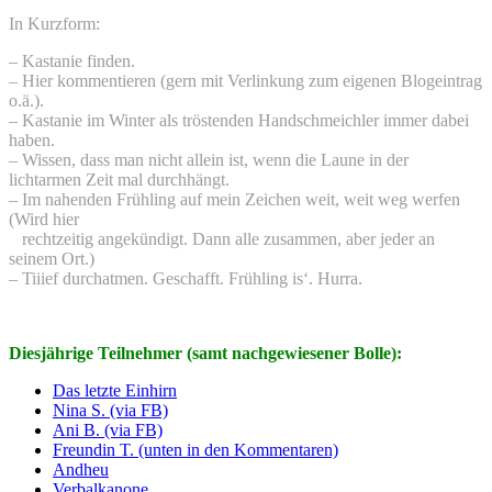
In Kurzform:
– Kastanie finden.
– Hier kommentieren (gern mit Verlinkung zum eigenen Blogeintrag
o.ä.).
– Kastanie im Winter als tröstenden Handschmeichler immer dabei
haben.
– Wissen, dass man nicht allein ist, wenn die Laune in der
lichtarmen Zeit mal durchhängt.
– Im nahenden Frühling auf mein Zeichen weit, weit weg werfen
(Wird hier
rechtzeitig angekündigt. Dann alle zusammen, aber jeder an
seinem Ort.)
– Tiiief durchatmen. G
eschafft. Frühling is‘. Hurra.
Diesjährige Teilnehmer (samt nachgewiesener Bolle):
Das letzte Einhirn
Nina S. (via FB)
Ani B. (via FB)
Freundin T. (unten in den Kommentaren)
Andheu
Verbalkanone