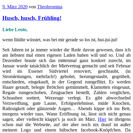
9. März 2020
von
Theobromina
Husch, husch, Frühling!
Liebe Leute,
wenn Iiiiiihr wüsstet, was bei mir gerade so los ist, hui-jui-jui!
Seit Jahren ist ja immer wieder die Rede davon gewesen, dass ich
am liebsten mal einen eigenen Laden haben will und so. Und ab
Dezember braute sich das mittenmal ganz konkret zurecht, im
Januar wurde tatsächlich der Mietvertrag gemacht und seit Februar
wird im Essener Südviertel renoviert, geschraubt, (in
Stromleitungen, mehrfach!) gebohrt, herumgestaubt, gegrübelt,
entschieden, eingekauft, in der Gegend rumgeflitzt. Es werden
Haare gerauft, belegte Brötchen gemümmelt, Klamotten eingesaut,
Regale rumgeschoben, Zeugsachen bestellt, Zahlen verglichen,
Schrauben sortiert, Werzeuge verlegt. Es gibt abwechselnd
Verzweiflung, gute Laune, Erfolgserlebnisse, müde Knochen,
Ratlosigkeit oder glänzende Augen… Abends kippe ich ins Bett,
morgens wieder raus. Wann Eröffnung ist, lässt sich nicht genau
sagen, aber vielleicht klappt’s ja noch im März.
Hier
ist übrigens
schon mal die Webseite, auf der aber noch nix drauf ist außer
meinem Logo und einem hübschen facebook-Knöpfchen. Da