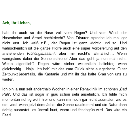
Ach, ihr Lieben,
habt ihr auch so die Nase voll vom Regen? Und vom Wind, der
Hosenbeine und Ärmel hochkriecht? Von Frisuren spreche ich mal gar
nicht erst. Ich weiß z.B., der Regen ist ganz wichtig und so. Und
wahrscheinlich ist die ganze Plörre auch eine super Vorbereitung auf den
anstehenden
Frühlingsbäääm!
, aber mir reicht’s allmählich… Wenn
wenigstens dabei die Sonne schiene! Aber das geht ja nun mal nicht.
Wieso eigentlich? Regen wäre sicher wesentlich beliebter, wenn
gleichzeitig… Naja. Ich hab‘ mir das zum Glück nicht ausgedacht. Guter
Zeitpunkt jedenfalls, die Kastanie und mit ihr das kalte Grau von uns zu
werfen.
Ich bin ja nun seit anderthalb Wochen in einer Rehaklinik im schönen „
Bad
Püh“
. Und das ist sogar in grau schon sehr ansehnlich. Ich fühle mich
momentan richtig wohl hier und kann mir noch gar nicht ausmalen wie es
erst wird, wenn jetzt demnächst die Sonne rauskommt und die Natur dann
richtig ausrastet, es überall bunt, warm und frischgrün wird. Das wird ein
Fest!