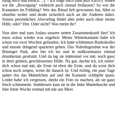
ruhig
noch
mal ehrlich…). – Ich frage mich (und jetzt Euch!): Sollen
wir die „Bewegung“ vielleicht auch einmal freilassen? So wie die
Kastanien im Frühling? Wer das Ritual lieb gewonnen hat, führt es
ohnehin weiter und denkt sicherlich auch an die Anderen dabei.
Seinen persönlichen Abwurftag findet aber jeder auch ohne meine
Hilfe, oder? Hm. Oder nicht? Was meint ihr?
Nun aber mal zum Anlass unserer netten Zusammenkunft hier! Ich
muss schon wieder was zugeben: Meine Winterkastanie habe ich
schon vor zwei Wochen gefunden. Ich hatte schlimmen Budenkoller
und musste dringend spazieren gehen. Das Naheliegendste war der
Böninger Park, also bin ich los und in nullkommanix einmal
drumherum
gestratzt
. Und da lag sie mittenmal vor mir, noch ganz
in ihrer grünen, geschlossenen Hülle. Na gut, dachte ich, ich nehm‘
dich schon mal mit, die Erste ist eben die Erste, und du wirst dich
schon noch zeigen, wenn dir danach ist. Und richtig, ein paar Tage
später riss das Mäntelchen auf und die Kastanie schlüpfte quasi.
Leider habe ich vergessen, direkt ein Foto zu machen, als sie ganz
frisch schimmerte. Stattdessen kam sie in die linke Manteltasche und
fuhr letzte Woche erstmal mit mir ans Meer.