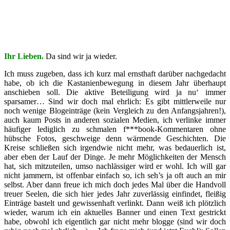
Ihr Lieben.
Da sind wir ja wieder.
Ich muss zugeben, dass ich kurz mal ernsthaft darüber nachgedacht
habe, ob ich die Kastanienbewegung in diesem Jahr überhaupt
anschieben soll. Die aktive Beteiligung wird ja nu‘ immer
sparsamer… Sind wir doch mal ehrlich: Es gibt mittlerweile nur
noch wenige Blogeinträge (kein Vergleich zu den Anfangsjahren!),
auch kaum Posts in anderen sozialen Medien, ich verlinke immer
häufiger lediglich zu schmalen f***book-Kommentaren ohne
hübsche Fotos, geschweige denn wärmende Geschichten. Die
Kreise schließen sich irgendwie nicht mehr, was bedauerlich ist,
aber eben der Lauf der Dinge. Je mehr Möglichkeiten der Mensch
hat, sich mitzuteilen, umso nachlässiger wird er wohl. Ich will gar
nicht jammern, ist offenbar einfach so, ich seh’s ja oft auch an mir
selbst. Aber dann freue ich mich doch jedes Mal über die Handvoll
treuer Seelen, die sich hier jedes Jahr zuverlässig einfindet, fleißig
Einträge bastelt und gewissenhaft verlinkt. Dann weiß ich plötzlich
wieder, warum ich ein aktuelles Banner und einen Text gestrickt
habe, obwohl ich eigentlich gar nicht mehr blogge (sind wir doch