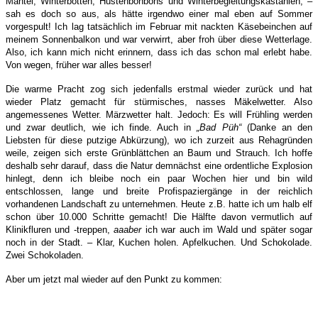
Mäntel, Winterbotten, Hustenbonbons und Winterbegleitungskastanien; –
sah es doch so aus, als hätte irgendwo einer mal eben auf Sommer
vorgespult! Ich lag tatsächlich im Februar mit nackten Käsebeinchen auf
meinem Sonnenbalkon und war verwirrt, aber froh über diese Wetterlage.
Also, ich kann mich nicht erinnern, dass ich das schon mal erlebt habe.
Von wegen, früher war alles besser!
Die warme Pracht zog sich jedenfalls erstmal wieder zurück und hat
wieder Platz gemacht für stürmisches, nasses Mäkelwetter. Also
angemessenes Wetter. Märzwetter halt. Jedoch: Es will Frühling werden
und zwar deutlich, wie ich finde. Auch in
„Bad Püh“
(Danke an den
Liebsten für diese putzige Abkürzung), wo ich zurzeit aus Rehagründen
weile, zeigen sich erste Grünblättchen an Baum und Strauch. Ich hoffe
deshalb sehr darauf, dass die Natur demnächst eine ordentliche Explosion
hinlegt, denn ich bleibe noch ein paar Wochen hier und bin wild
entschlossen, lange und breite Profispaziergänge in der reichlich
vorhandenen Landschaft zu unternehmen. Heute z.B. hatte ich um halb elf
schon über 10.000 Schritte gemacht! Die Hälfte davon vermutlich auf
Klinikfluren und -treppen,
aaaber
ich war auch im Wald und später sogar
noch in der Stadt. – Klar, Kuchen holen. Apfelkuchen. Und Schokolade.
Zwei Schokoladen.
Aber um jetzt mal wieder auf den Punkt zu kommen: