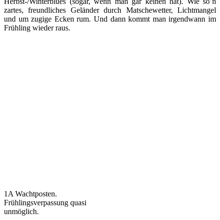
Herbst-/Winterblues (sogar, wenn man gar keinen hat). Wie so’n
zartes, freundliches Geländer durch Matschewetter, Lichtmangel
und um zugige Ecken rum. Und dann kommt man irgendwann im
Frühling wieder raus.
1A Wachtposten.
Frühlingsverpassung quasi
unmöglich.