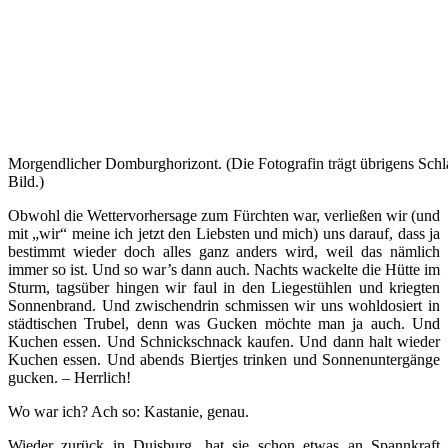
Morgendlicher Domburghorizont. (Die Fotografin trägt übrigens Schl
Bild.)
Obwohl die Wettervorhersage zum Fürchten war, verließen wir (und
mit „wir“ meine ich jetzt den Liebsten und mich) uns darauf, dass ja
bestimmt wieder doch alles ganz anders wird, weil das nämlich
immer so ist. Und so war’s dann auch. Nachts wackelte die Hütte im
Sturm, tagsüber hingen wir faul in den Liegestühlen und kriegten
Sonnenbrand. Und zwischendrin schmissen wir uns wohldosiert in
städtischen Trubel, denn was Gucken möchte man ja auch. Und
Kuchen essen. Und Schnickschnack kaufen. Und dann halt wieder
Kuchen essen. Und abends Biertjes trinken und Sonnenuntergänge
gucken. – Herrlich!
Wo war ich? Ach so: Kastanie, genau.
Wieder zurück in Duisburg, hat sie schon etwas an Spannkraft