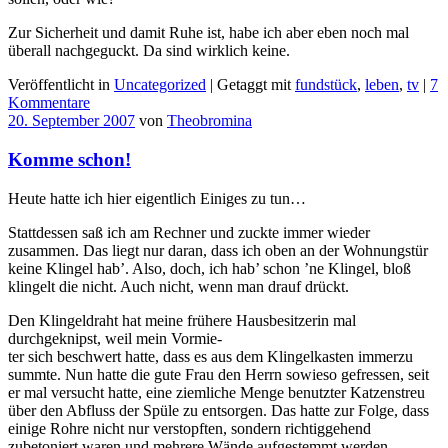
Zur Sicherheit und damit Ruhe ist, habe ich aber eben noch mal
überall nachgeguckt. Da sind wirklich keine.
Veröffentlicht in
Uncategorized
|
Getaggt mit
fundstück
,
leben
,
tv
|
7
Kommentare
20. September 2007
von
Theobromina
Komme schon!
Heute hatte ich hier eigentlich Einiges zu tun…
Stattdessen saß ich am Rechner und zuckte immer wieder
zusammen. Das liegt nur daran, dass ich oben an der Wohnungstür
keine Klingel hab’. Also, doch, ich hab’ schon ’ne Klingel, bloß
klingelt die nicht. Auch nicht, wenn man drauf drückt.
Den Klingeldraht hat meine frühere Hausbesitzerin mal
durchgeknipst, weil mein Vormie-
ter sich beschwert hatte, dass es aus dem Klingelkasten immerzu
summte. Nun hatte die gute Frau den Herrn sowieso gefressen, seit
er mal versucht hatte, eine ziemliche Menge benutzter Katzenstreu
über den Abfluss der Spüle zu entsorgen. Das hatte zur Folge, dass
einige Rohre nicht nur verstopften, sondern richtiggehend
zubetoniert waren und mehrere Wände aufgestemmt werden