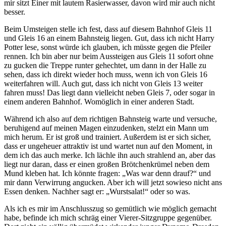
mir sitzt Einer mit lautem Rasierwasser, davon wird mir auch nicht
besser.
Beim Umsteigen stelle ich fest, dass auf diesem Bahnhof Gleis 11
und Gleis 16 an einem Bahnsteig liegen. Gut, dass ich nicht Harry
Potter lese, sonst würde ich glauben, ich müsste gegen die Pfeiler
rennen. Ich bin aber nur beim Aussteigen aus Gleis 11 sofort ohne
zu gucken die Treppe runter gehechtet, um dann in der Halle zu
sehen, dass ich direkt wieder hoch muss, wenn ich von Gleis 16
weiterfahren will. Auch gut, dass ich nicht von Gleis 13 weiter
fahren muss! Das liegt dann vielleicht neben Gleis 7, oder sogar in
einem anderen Bahnhof. Womöglich in einer anderen Stadt.
Während ich also auf dem richtigen Bahnsteig warte und versuche,
beruhigend auf meinen Magen einzudenken, stelzt ein Mann um
mich herum. Er ist groß und trainiert. Außerdem ist er sich sicher,
dass er ungeheuer attraktiv ist und wartet nun auf den Moment, in
dem ich das auch merke. Ich lächle ihn auch strahlend an, aber das
liegt nur daran, dass er einen großen Brötchenkrümel neben dem
Mund kleben hat. Ich könnte fragen: „Was war denn drauf?“ und
mir dann Verwirrung angucken. Aber ich will jetzt sowieso nicht ans
Essen denken. Nachher sagt er: „Wurstsalat!“ oder so was.
Als ich es mir im Anschlusszug so gemütlich wie möglich gemacht
habe, befinde ich mich schräg einer Vierer-Sitzgruppe gegenüber.