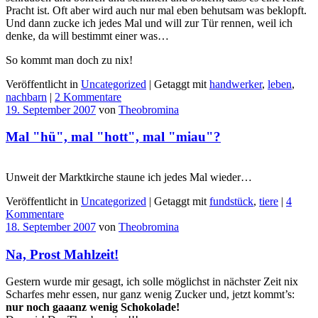
Pracht ist. Oft aber wird auch nur mal eben behutsam was beklopft.
Und dann zucke ich jedes Mal und will zur Tür rennen, weil ich
denke, da will bestimmt einer was…
So kommt man doch zu nix!
Veröffentlicht in
Uncategorized
|
Getaggt mit
handwerker
,
leben
,
nachbarn
|
2 Kommentare
19. September 2007
von
Theobromina
Mal "hü", mal "hott", mal "miau"?
Unweit der Marktkirche staune ich jedes Mal wieder…
Veröffentlicht in
Uncategorized
|
Getaggt mit
fundstück
,
tiere
|
4
Kommentare
18. September 2007
von
Theobromina
Na, Prost Mahlzeit!
Gestern wurde mir gesagt, ich solle möglichst in nächster Zeit nix
Scharfes mehr essen, nur ganz wenig Zucker und, jetzt kommt’s:
nur noch gaaanz wenig Schokolade!