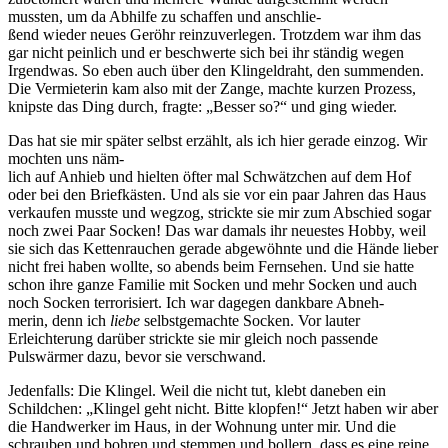
mussten, um da Abhilfe zu schaffen und anschlie-
ßend wieder neues Geröhr reinzuverlegen. Trotzdem war ihm das
gar nicht peinlich und er beschwerte sich bei ihr ständig wegen
Irgendwas. So eben auch über den Klingeldraht, den summenden.
Die Vermieterin kam also mit der Zange, machte kurzen Prozess,
knipste das Ding durch, fragte: „Besser so?“ und ging wieder.
Das hat sie mir später selbst erzählt, als ich hier gerade einzog. Wir
mochten uns näm-
lich auf Anhieb und hielten öfter mal Schwätzchen auf dem Hof
oder bei den Briefkästen. Und als sie vor ein paar Jahren das Haus
verkaufen musste und wegzog, strickte sie mir zum Abschied sogar
noch zwei Paar Socken! Das war damals ihr neuestes Hobby, weil
sie sich das Kettenrauchen gerade abgewöhnte und die Hände lieber
nicht frei haben wollte, so abends beim Fernsehen. Und sie hatte
schon ihre ganze Familie mit Socken und mehr Socken und auch
noch Socken terrorisiert. Ich war dagegen dankbare Abneh-
merin, denn ich
liebe
selbstgemachte Socken. Vor lauter
Erleichterung darüber strickte sie mir gleich noch passende
Pulswärmer dazu, bevor sie verschwand.
Jedenfalls: Die Klingel. Weil die nicht tut, klebt daneben ein
Schildchen: „Klingel geht nicht. Bitte klopfen!“ Jetzt haben wir aber
die Handwerker im Haus, in der Wohnung unter mir. Und die
schrauben und bohren und stemmen und bollern, dass es eine reine