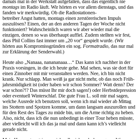
damals mal in der Werkstatt aufgefallen, dass das eigentlich nie
montags
im Radio läuft. Wir hörten es vor allem dienstags, und das
fanden wir merkwürdig. Ob die Radiostationen-
betreiber Angst hatten, montags einen zerstörerischen Impuls
auszulösen? Einen, der an den anderen Tagen der Woche nicht
funktioniert? Wahrscheinlich waren wir aber wieder mal die
einzigen, denen so was überhaupt auffiel. Zudem stellten wir fest,
dass Phil Collins fast immer um „20 vor“ gespielt wurde. (Wir
hörten aus Kompromissgründen ein sog.
Formatradio
, das nur mal
zur Erklärung der Senderwahl.)
Heute also „Nanaaa, nanananaaa…“ Das kann ich nachher in der
Praxis vorsingen, in die ich heute gehe. Mal sehen, was sie dort für
einen Zinnober mit mir veranstalten werden. Nee, ich bin nicht
krank. Nur schlapp. Man weiß ja gar nicht mehr, ob das noch Früh-
jahrsmüdigkeit ist (oder haben wir schon Sommer? Watt denn? Der
war schon?!? Das müsst Ihr mir doch sagen!) oder Herbstdepression
oder eventuell Winterschlaf. Die gute Frau L. soll mir mal sagen,
welche Ausrede ich benutzen soll, wenn ich mal wieder ab Mittag
ins Stottern und Spotzen komme, um dann langsam auszurollen und
für den Rest des Tages zu müde bin, um die Arme richtig zu heben.
Also, nicht, dass ich die nun unbedingt in einer Tour heben müsste,
aber vielleicht will ich das ja mal und dann kann ich’s vielleicht
gerade nicht.