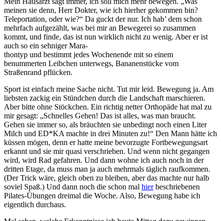
Mein Hausarzt sagt immer, ich soll mich mehr bewegen. „Was
meinen sie denn, Herr Dokter, wie ich hierher gekommen bin?
Teleportation, oder wie?“ Da guckt der nur. Ich hab’ dem schon
mehrfach aufgezählt, was bei mir an Bewegerei so zusammen
kommt, und finde, das ist nun wirklich nicht zu wenig. Aber er ist
auch so ein sehniger Mara-
thontyp und bestimmt jedes Wochenende mit so einem
benummerten Leibchen unterwegs, Bananenstücke vom
Straßenrand pflücken.
Sport ist einfach meine Sache nicht. Tut mir leid. Bewegung ja. Am
liebsten zackig ein Stündchen durch die Landschaft marschieren.
Aber bitte ohne Stöckchen. Ein richtig netter Orthopäde hat mal zu
mir gesagt: „Schnelles Gehen! Das ist alles, was man braucht.
Gehen sie immer so, als bräuchten sie unbedingt noch einen Liter
Milch und ED*KA machte in drei Minuten zu!“ Den Mann hätte ich
küssen mögen, denn er hatte meine bevorzugte Fortbewegungsart
erkannt und sie mir quasi verschrieben. Und wenn nicht gegangen
wird, wird Rad gefahren. Und dann wohne ich auch noch in der
dritten Etage, da muss man ja auch mehrmals täglich raufkommen.
(Der Trick wäre, gleich oben zu bleiben, aber das machte nur halb
soviel Spaß.) Und dann noch die schon mal
hier
beschriebenen
Pilates-Übungen dreimal die Woche. Also, Bewegung habe ich
eigentlich durchaus.