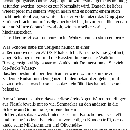
bewältigungsmaßnahme. Wagenpfand will erstmal gemeinsam ulkig
gefunden werden, bevor es zur Normalität wird. Danach ist lieber
wieder jeder mit seinem Wagen allein und es kommt einem auch
nicht mehr doof vor, zu warten, bis der Vorbenutzer das Ding ganz
zurückgebracht und mühselig angekettet hat, bevor er endlich genau
so eine Münze daraus hervorholt, wie man selber vorhat,
hineinzustecken.
Eine Theorie ist von mir, eine nicht. Wahrscheinlich stimmen beide.
Was Schönes habe ich übrigens neulich in einer
außerhannöverschen
PLÜS
-Filiale erlebt: Nur eine Kasse geöffnet,
lange Schlange davor und die Kassiererin eine echte Walküre.
Riesig, rosig, kräftig, sogar muskulös, mit Donnerstimme. Sie zieht
6er-Packs Wasser-
flaschen bestimmt über den Scanner wie nix, um dann die zu
zahlende Endsumme dem ganzen Laden bekannt zu geben, und
dazu noch das, was ihr sonst so dazu einfällt. Das hat mich schon
belustigt.
Am schönsten ist aber, dass sie diese dreieckigen Warentrenndinger
aus Plastik jeweils mit so viel Schmackes zu den anderen in die
Schiene am Gummitransportband hinein-
pfeffert, dass das jeweils hinterste Teil mit Karacho herausschießt
und im ungünstigen Fall einen unvorsichtigen Kunden trifft, der da
grade seine Milchschnitten und Olivengläs-