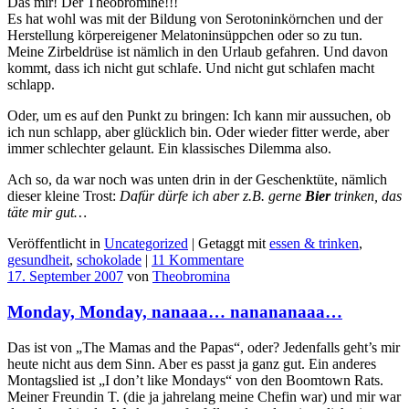
Das mir! Der Theobromine!!!
Es hat wohl was mit der Bildung von Serotoninkörnchen und der
Herstellung körpereigener Melatoninsüppchen oder so zu tun.
Meine Zirbeldrüse ist nämlich in den Urlaub gefahren. Und davon
kommt, dass ich nicht gut schlafe. Und nicht gut schlafen macht
schlapp.
Oder, u
m es auf den Punkt zu bringen: Ich kann mir aussuchen, ob
ich nun schlapp, aber glücklich bin. Oder wieder fitter werde, aber
immer schlechter gelaunt. Ein klassisches Dilemma also.
Ach so, da war noch was unten drin in der Geschenktüte, nämlich
dieser kleine Trost:
Dafür dürfe ich aber z.B. gerne
Bier
trinken, das
täte mir gut…
Veröffentlicht in
Uncategorized
|
Getaggt mit
essen & trinken
,
gesundheit
,
schokolade
|
11 Kommentare
17. September 2007
von
Theobromina
Monday, Monday, nanaaa… nanananaaa…
Das ist von „The Mamas and the Papas“, oder?
Jedenfalls geht’s mir
heute nicht aus dem Sinn. Aber es passt ja ganz gut. Ein anderes
Montagslied ist „I don’t like Mondays“ von den Boomtown Rats.
Meiner Freundin T. (die ja jahrelang meine Chefin war) und mir war