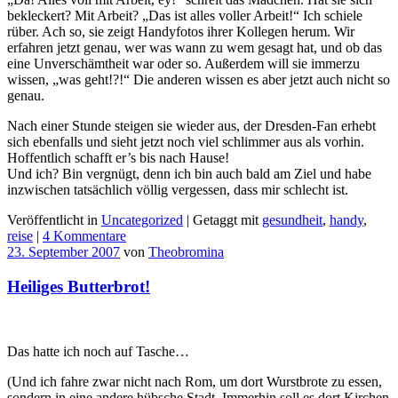
bekleckert? Mit Arbeit? „Das ist alles voller Arbeit!“ Ich schiele
rüber. Ach so, sie zeigt Handyfotos ihrer Kollegen herum. Wir
erfahren jetzt genau, wer was wann zu wem gesagt hat, und ob das
eine Unverschämtheit war oder so. Außerdem will sie immerzu
wissen, „was geht!?!“ Die anderen wissen es aber jetzt auch nicht so
genau.
Nach einer Stunde steigen sie wieder aus, der Dresden-Fan erhebt
sich ebenfalls und sieht jetzt noch viel schlimmer aus als vorhin.
Hoffentlich schafft er’s bis nach Hause!
Und ich? Bin vergnügt, denn ich bin auch bald am Ziel und habe
inzwischen tatsächlich völlig vergessen, dass mir schlecht ist.
Veröffentlicht in
Uncategorized
|
Getaggt mit
gesundheit
,
handy
,
reise
|
4 Kommentare
23. September 2007
von
Theobromina
Heiliges Butterbrot!
Das hatte ich noch auf Tasche…
(Und ich fahre zwar nicht nach Rom, um dort Wurstbrote zu essen,
sondern in eine andere hübsche Stadt. Immerhin soll es dort Kirchen