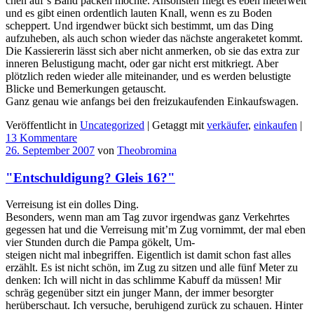
chen auf’s Band packen möchte. Ansonsten fliegt es eben meterweit
und es gibt einen ordentlich lauten Knall, wenn es zu Boden
scheppert. Und irgendwer bückt sich bestimmt, um das Ding
aufzuheben, als auch schon wieder das nächste angeraketet kommt.
Die Kassiererin lässt sich aber nicht anmerken, ob sie das extra zur
inneren Belustigung macht, oder gar nicht erst mitkriegt. Aber
plötzlich reden wieder alle miteinander, und es werden belustigte
Blicke und Bemerkungen getauscht.
Ganz genau wie anfangs bei den freizukaufenden Einkaufswagen.
Veröffentlicht in
Uncategorized
|
Getaggt mit
verkäufer
,
einkaufen
|
13 Kommentare
26. September 2007
von
Theobromina
"Entschuldigung? Gleis 16?"
Verreisung ist ein dolles Ding.
Besonders, wenn man am Tag zuvor irgendwas ganz Verkehrtes
gegessen hat und die Verreisung mit’m Zug vornimmt, der mal eben
vier Stunden durch die Pampa gökelt, Um-
steigen nicht mal inbegriffen. Eigentlich ist damit schon fast alles
erzählt. Es ist nicht schön, im Zug zu sitzen und alle fünf Meter zu
denken: Ich will nicht in das schlimme Kabuff da müssen! Mir
schräg gegenüber sitzt ein junger Mann, der immer besorgter
herüberschaut. Ich versuche, beruhigend zurück zu schauen. Hinter