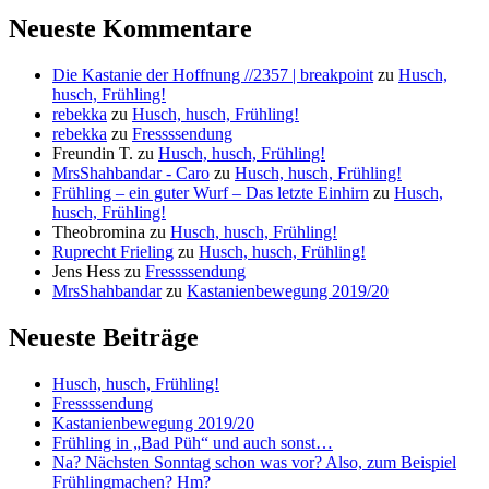
Neueste Kommentare
Die Kastanie der Hoffnung //2357 | breakpoint
zu
Husch,
husch, Frühling!
rebekka
zu
Husch, husch, Frühling!
rebekka
zu
Fressssendung
Freundin T.
zu
Husch, husch, Frühling!
MrsShahbandar - Caro
zu
Husch, husch, Frühling!
Frühling – ein guter Wurf – Das letzte Einhirn
zu
Husch,
husch, Frühling!
Theobromina
zu
Husch, husch, Frühling!
Ruprecht Frieling
zu
Husch, husch, Frühling!
Jens Hess
zu
Fressssendung
MrsShahbandar
zu
Kastanienbewegung 2019/20
Neueste Beiträge
Husch, husch, Frühling!
Fressssendung
Kastanienbewegung 2019/20
Frühling in „Bad Püh“ und auch sonst…
Na? Nächsten Sonntag schon was vor? Also, zum Beispiel
Frühlingmachen? Hm?