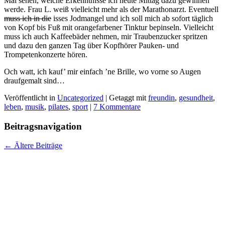
Mal sehen, welche Erkenntnisse ich heute Mittag dazu gewinnen
werde. Frau L. weiß vielleicht mehr als der Marathonarzt. Eventuell
muss ich in die
isses Jodmangel und ich soll mich ab sofort täglich
von Kopf bis Fuß mit orangefarbener Tinktur bepinseln. Vielleicht
muss ich auch Kaffeebäder nehmen, mir Traubenzucker spritzen
und dazu den ganzen Tag über Kopfhörer Pauken- und
Trompetenkonzerte hören.
Och watt, ich kauf’ mir einfach ’ne Brille, wo vorne so Augen
draufgemalt sind…
Veröffentlicht in
Uncategorized
|
Getaggt mit
freundin
,
gesundheit
,
leben
,
musik
,
pilates
,
sport
|
7 Kommentare
Beitragsnavigation
←
Ältere Beiträge