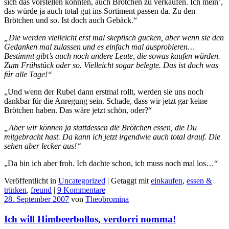
sich das vorstellen könnten, auch Brötchen zu verkaufen. Ich mein’,
das würde ja auch total gut ins Sortiment passen da. Zu den
Brötchen und so. Ist doch auch Gebäck.“
„Die werden vielleicht erst mal skeptisch gucken, aber wenn sie den
Gedanken mal zulassen und es einfach mal ausprobieren…
Bestimmt gibt’s auch noch andere Leute, die sowas kaufen würden.
Zum Frühstück oder so. Vielleicht sogar belegte. Das ist doch was
für alle Tage!“
„Und wenn der Rubel dann erstmal rollt, werden sie uns noch
dankbar für die Anregung sein. Schade, dass wir jetzt gar keine
Brötchen haben. Das wäre jetzt schön, oder?“
„Aber wir können ja stattdessen die Brötchen essen, die Du
mitgebracht hast. Da kann ich jetzt irgendwie auch total drauf. Die
sehen aber lecker aus!“
„Da bin ich aber froh. Ich dachte schon, ich muss noch mal los…“
Veröffentlicht in
Uncategorized
|
Getaggt mit
einkaufen
,
essen &
trinken
,
freund
|
9 Kommentare
28. September 2007
von
Theobromina
Ich will Himbeerbollos, verdorri nomma!