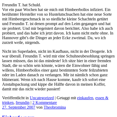
Freundin T. hat Schuld.
Vor ein paar Wochen hat sie mich mit Himbeerbollos infiziert. Ein
berühmter Hersteller von so Hustelutschsachen hat eine neue Sorte
mit Himbeergeschmack in so niedliche kleine Schachteln getütet
und Freundin T. ist denen prompt auf den Leim gegangen und hat
sie probiert. Und mir begeistert davon berichtet. Also habe ich auch
probiert, und das habe ich jetzt davon. Ich kann nicht mehr ohne. In
Hannover gibt’s die Dinger an jeder Ecke zweimal. Da, wo ich
zurzeit weile, nirgends.
Nicht im Superladen, nicht im Kaufhaus, nicht in der Drogerie. Ich
war überall. Freundin T. wird mir eine Schuhneubesohlung springen
lassen müssen, das ist das mindeste! Ich sitze hier in einer fremden
Stadt, die so schön sein könnte, wären die Einwohner fähig und
willens, Himbeerbollos einer ganz bestimmten Sorte feilzubieten
oder im Laden danach zu verlangen. Mir ist nämlich schon ganz
blümerant. Wenn ich nach Hause komme, kaufe ich sofort eine
Anstaltspackung und kippe die Hälfte davon in meinen Koffer,
damit mir das nicht wieder passiert!
Veröffentlicht in
Uncategorized
|
Getaggt mit
einkaufen
,
essen &
trinken
,
freundin
|
2 Kommentare
27. September 2007
von
Theobromina