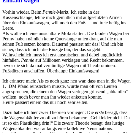
Einkauf wagen
Vorhin wieder. Beim
Pennie
-Markt. Ich stehe in der
Kassenschlange, lehne mich gemütlich mit aufgestützten Armen
über den Einkaufswagen, will noch den Fuß… und trete heftig ins
Leere.
Als wollte ich eine unsichtbare Mofa starten. Die blöden Wagen bei
Penny haben nämlich keine Querstange unten dran, auf die man
seinen Fuß setzen könnte. Dauernd passiert mir das! Und ich bin
sicher, dass ich nicht die Einzige bin, der das so geht.
Wahrscheinlich muss ich erst ausrutschen und dabei unglücklich
hinfallen,
Pennie
auf Millionen verklagen und Recht bekommen,
bevor die sich da mal vernünftige Wagen mit Theobrominen-
Fußstützen anschaffen. Überhaupt: Einkaufswagen!
Ich erinnere mich: Als es noch ganz neu war, dass man in die Wagen
1,- DM Pfand reinstecken musste, wurde man oft von Leuten
angesprochen, die einem den Wagen verlegen grinsend „abkaufen“
wollten, noch bevor man ihn wieder anketten konnte.
Heute passiert einem das nur noch sehr selten.
Dazu habe ich hier zwei Theorien vorliegen: Die
erste
besagt, dass
die Wagenabkäufer zu oft zu hören bekamen: „Geht leider nicht. Da
ist so ein Plastikding drin!“ Die
zweite
Theorie besagt, das lustige
Wagenabkaufen war anfangs eine kollektive Neusituations-