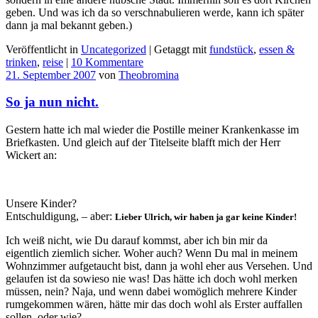
geben. Und was ich da so verschnabulieren werde, kann ich später
dann ja mal bekannt geben.)
Veröffentlicht in
Uncategorized
|
Getaggt mit
fundstück
,
essen &
trinken
,
reise
|
10 Kommentare
21. September 2007
von
Theobromina
So ja nun nicht.
Gestern hatte ich mal wieder die Postille meiner Krankenkasse im
Briefkasten. Und gleich auf der Titelseite blafft mich der Herr
Wickert an:
Unsere Kinder?
Entschuldigung, – aber:
Lieber Ulrich, wir haben ja gar keine Kinder!
Ich weiß nicht, wie Du darauf kommst, aber ich bin mir da
eigentlich ziemlich sicher. Woher auch? Wenn Du mal in meinem
Wohnzimmer aufgetaucht bist, dann ja wohl eher aus Versehen. Und
gelaufen ist da sowieso nie was! Das hätte ich doch wohl merken
müssen, nein? Naja, und wenn dabei womöglich mehrere Kinder
rumgekommen wären, hätte mir das doch wohl als Erster auffallen
sollen, oder wie?