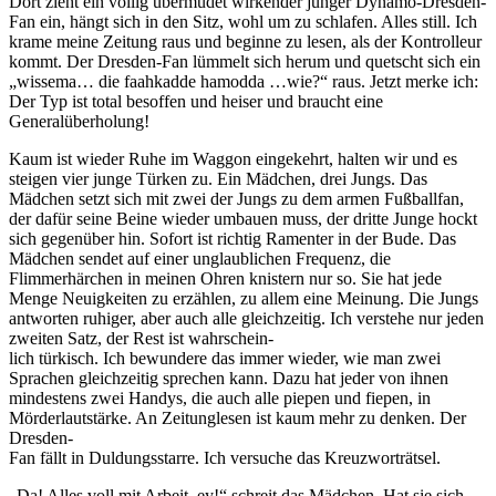
Dort zieht ein völlig übermüdet wirkender junger Dynamo-Dresden-
Fan ein, hängt sich in den Sitz, wohl um zu schlafen. Alles still. Ich
krame meine Zeitung raus und beginne zu lesen, als der Kontrolleur
kommt. Der Dresden-Fan lümmelt sich herum und quetscht sich ein
„wissema… die faahkadde hamodda …wie?“ raus. Jetzt merke ich:
Der Typ ist total besoffen und heiser und braucht eine
Generalüberholung!
Kaum ist wieder Ruhe im Waggon eingekehrt, halten wir und es
steigen vier junge Türken zu. Ein Mädchen, drei Jungs. Das
Mädchen setzt sich mit zwei der Jungs zu dem armen Fußballfan,
der dafür seine Beine wieder umbauen muss, der dritte Junge hockt
sich gegenüber hin. Sofort ist richtig Ramenter in der Bude. Das
Mädchen sendet auf einer unglaublichen Frequenz, die
Flimmerhärchen in meinen Ohren knistern nur so. Sie hat jede
Menge Neuigkeiten zu erzählen, zu allem eine Meinung. Die Jungs
antworten ruhiger, aber auch alle gleichzeitig. Ich verstehe nur jeden
zweiten Satz, der Rest ist wahrschein-
lich türkisch. Ich bewundere das immer wieder, wie man zwei
Sprachen gleichzeitig sprechen kann. Dazu hat jeder von ihnen
mindestens zwei Handys, die auch alle piepen und fiepen, in
Mörderlautstärke. An Zeitunglesen ist kaum mehr zu denken. Der
Dresden-
Fan fällt in Duldungsstarre. Ich versuche das Kreuzworträtsel.
„Da! Alles voll mit Arbeit, ey!“ schreit das Mädchen. Hat sie sich