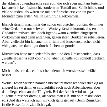
die aktuelle Jugendsprache sein soll, die sich eben nicht an Jugend-
fachausdrücken festmacht, sondern an Tonfall und Schlichtheit, und
viele so reden, als wären sie mit der Sprache erst vor ein paar
Monaten zum ersten Mal in Berührung gekommen.
Ehrlich gesagt, macht mir das schon ein bisschen Sorgen, denn wer
seine Gedanken nur schwer in Worte gefasst bekommt, dessen arme
Gedanken müssen sich doch irgend- wann ziemlich eingesperrt
vorkommen und dann anfangen, gegen ihren Besitzer zu rebellieren.
Aber vielleicht bin ich auch im Irrtum und Brockensprache reicht
völlig aus, um damit gut durchs Leben zu gondeln.
Mitzuteilen hatte man jedenfalls sich und den Umstehenden, dass
„weiße Hosen ja echt cool“ sind, aber „scheiße voll schnell dreckich
werden“.
Mich amüsierte das ein bisschen, denn ich wusste es schließlich
besser.
Weiße Hosen werden nämlich überhaupt nicht schneller dreckig als
andere! Es sei denn, es sind zufälig auch noch Arbeitshosen, aber
dann liegts eben an der Tätigkeit. Bei der Arbeit wird man ja
allgemein rascher dreckig, als wenn man z.B. nur so rumsitzt oder
so. (Und das weiß ich nun wirklich ganz genau!) Beim Rumsitzen
ist die Hosenfarbe ziemlich egal.