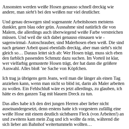
Ansonsten werden weiße Hosen genauso schnell dreckig wie
andere, man
sieht’s
bei den weißen nur viel deutlicher.
Und genau deswegen sind sogenannte Arbeitshosen meistens
dunkler, gern blau oder grün. Ausnahme sind natürlich die von
Malern, die allerdings auch überwiegend weiße Farbe verstreichen
müssen. Und weil die sich dabei genauso einsauen wie -
sagenwirmal- Autoschrauber, sind Malerhosen eben weiß. Die sind
nach getaner Arbeit quasi ebenfalls dreckig, aber man sieht’s nicht
gleich so… Daraus leitet sich ab: Wer Hosen trägt, muss sich eben
den farblich passenden Schmutz dazu suchen. Im Vorteil ist klar,
wer vielfarbig gemusterte Hosen trägt, der hat dann die größere
Auswahl. Alles bloß ’ne Sache von Köpfchen.
Ich trag ja übrigens gern Jeans, weil man die länger als einen Tag
anziehen kann, wenn man nicht so blöd ist, darin als Maler arbeiten
zu wollen. Ein Fehlschluß wäre es jetzt allerdings, zu glauben, ich
hätte es den ganzen Tag mit blauem Dreck zu tun.
Das alles habe ich den drei jungen Herren aber lieber nicht
auseinandergesetzt, denn erstens hatte ich vorgestern zufällig eine
weiße Hose mit einem deutlich sichtbaren Fleck (von Arbeiten!) an
und zweitens kam mein Zug und ich wollte da rein, während die
sich lieber am Bahnhof weitertummeln wollten…