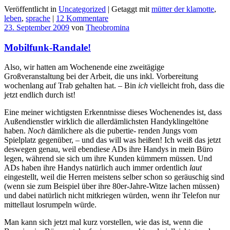
Veröffentlicht in
Uncategorized
|
Getaggt mit
mütter der klamotte
,
leben
,
sprache
|
12 Kommentare
23. September 2009
von
Theobromina
Mobilfunk-Randale!
Also, wir hatten am Wochenende eine zweitägige
Großveranstaltung bei der Arbeit, die uns inkl. Vorbereitung
wochenlang auf Trab gehalten hat. – Bin
ich
vielleicht froh, dass die
jetzt endlich durch ist!
Eine meiner wichtigsten Erkenntnisse dieses Wochenendes ist, dass
Außendienstler wirklich die allerdämlichsten Handyklingeltöne
haben.
Noch
dämlichere als die pubertie- renden Jungs vom
Spielplatz gegenüber, – und das will was heißen! Ich weiß das jetzt
deswegen genau, weil ebendiese ADs ihre Handys in mein Büro
legen, während sie sich um ihre Kunden kümmern müssen. Und
ADs haben ihre Handys natürlich auch immer ordentlich
laut
eingestellt, weil die Herren meistens selber schon so geräuschig sind
(wenn sie zum Beispiel über ihre 80er-Jahre-Witze lachen müssen)
und dabei natürlich nicht mitkriegen würden, wenn ihr Telefon nur
mittellaut losrumpeln würde.
Man kann sich jetzt mal kurz vorstellen, wie das ist, wenn die