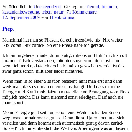
Veröffentlicht in
Uncategorized
|
Getaggt mit
freund
,
freundin
,
kastanienbewegung
,
leben
,
natur
|
71 Kommentare
12. September 2009
von
Theobromina
Piep.
Manchmal hat man so Phasen, da geht irgendwie nix. Nix weiter.
Nix voran. Nix zurück. So eine Phase habe ich gerade.
Ich bin ungeheuer müde, dünnhäutig, ruhelos und fühl‘ mich zu oft
un- oder falsch verstan- den, mitunter sogar von mir selbst. Und
wenn ich merke, dass ich doch ab und zu gese- hen werde, ist das
zwar ganz schön, hilft aber leider nicht viel.
Wenn man in so einer Situation feststeht, ahnt man erst und dann
weiß man, dass es nur an einem selbst hängt. Und dass man die
Energie und Kraft mobilisieren muss, die eine Bewegung vom Fleck
möglich macht. Das kann niemand sonst erledigen. Darf auch nie-
mand sonst.
Meine Energie geht seit nun schon eine Weile nach allen Seiten
weg, was normalerweise gut ist. Denn die soll ja rotieren und sich
verteilen und dann kommt auch automatisch genug davon zurück.
So stell‘ ich mir schließlich die Welt vor. Aber irgendwas an diesem