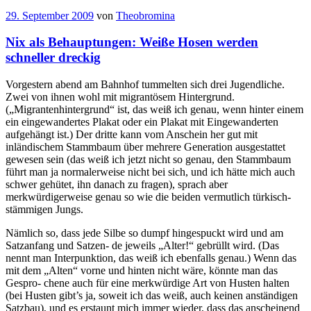
29. September 2009
von
Theobromina
Nix als Behauptungen: Weiße Hosen werden
schneller dreckig
Vorgestern abend am Bahnhof tummelten sich drei Jugendliche.
Zwei von ihnen wohl mit migrantösem Hintergrund.
(„Migrantenhintergrund“ ist, das weiß ich genau, wenn hinter einem
ein eingewandertes Plakat oder ein Plakat mit Eingewanderten
aufgehängt ist.) Der dritte kann vom Anschein her gut mit
inländischem Stammbaum über mehrere Generation ausgestattet
gewesen sein (das weiß ich jetzt nicht so genau, den Stammbaum
führt man ja normalerweise nicht bei sich, und ich hätte mich auch
schwer gehütet, ihn danach zu fragen), sprach aber
merkwürdigerweise genau so wie die beiden vermutlich türkisch-
stämmigen Jungs.
Nämlich so, dass jede Silbe so dumpf hingespuckt wird und am
Satzanfang und Satzen- de jeweils „Alter!“ gebrüllt wird. (Das
nennt man Interpunktion, das weiß ich ebenfalls genau.) Wenn das
mit dem „Alten“ vorne und hinten nicht wäre, könnte man das
Gespro- chene auch für eine merkwürdige Art von Husten halten
(bei Husten gibt’s ja, soweit ich das weiß, auch keinen anständigen
Satzbau), und es erstaunt mich immer wieder, dass das anscheinend