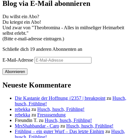
Blog via E-Mail abonnieren
Du willst ein Abo?
Du kriegst ein Abo!
Und zwar von "Theobromina - Alles in mühseliger Heimarbeit
selbst erlebt."
(Bitte e-mail-adresse eintragen.)
Schließe dich 19 anderen Abonnenten an
E-Mail-Adresse
Abonnieren
Neueste Kommentare
Die Kastanie der Hoffnung //2357 | breakpoint
zu
Husch,
husch, Frühling!
rebekka
zu
Husch, husch, Frühling!
rebekka
zu
Fressssendung
Freundin T.
zu
Husch, husch, Frühling!
MrsShahbandar - Caro
zu
Husch, husch, Frühling!
Frühling – ein guter Wurf – Das letzte Einhirn
zu
Husch,
husch, Frühling!