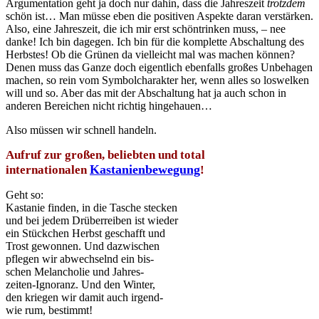
Argumentation geht ja doch nur dahin, dass die Jahreszeit
trotzdem
schön ist… Man müsse eben die positiven Aspekte daran verstärken.
Also, eine Jahreszeit, die ich mir erst schöntrinken muss, – nee
danke! Ich bin dagegen. Ich bin für die komplette Abschaltung des
Herbstes! Ob die Grünen da vielleicht mal was machen können?
Denen muss das Ganze doch eigentlich ebenfalls großes Unbehagen
machen, so rein vom Symbolcharakter her, wenn alles so loswelken
will und so. Aber das mit der Abschaltung hat ja auch schon in
anderen Bereichen nicht richtig hingehauen…
Also müssen wir schnell handeln.
Aufruf zur großen,
beliebten und total
Kastanienbewegung
internationalen
!
Geht so:
Kastanie finden, in die Tasche stecken
und bei jedem Drüberreiben ist wieder
ein Stückchen Herbst geschafft und
Trost gewonnen. Und dazwischen
pflegen wir abwechselnd ein bis-
schen Melancholie und Jahres-
zeiten-Ignoranz. Und den Winter,
den kriegen wir damit auch irgend-
wie rum, bestimmt!