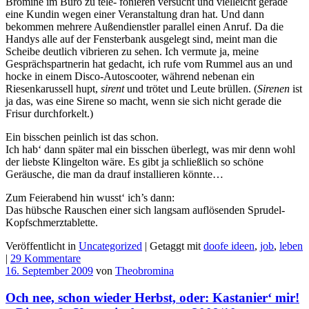
Bromine im Büro zu tele- fonieren versucht und vielleicht gerade
eine Kundin wegen einer Veranstaltung dran hat. Und dann
bekommen mehrere Außendienstler parallel einen Anruf. Da die
Handys alle auf der Fensterbank ausgelegt sind, meint man die
Scheibe deutlich vibrieren zu sehen. Ich vermute ja, meine
Gesprächspartnerin hat gedacht, ich rufe vom Rummel aus an und
hocke in einem Disco-Autoscooter, während nebenan ein
Riesenkarussell hupt,
sirent
und trötet und Leute brüllen. (
Sirenen
ist
ja das, was eine Sirene so macht, wenn sie sich nicht gerade die
Frisur durchforkelt.)
Ein bisschen peinlich ist das schon.
Ich hab‘ dann später mal ein bisschen überlegt, was mir denn wohl
der liebste Klingelton wäre. Es gibt ja schließlich so schöne
Geräusche, die man da drauf installieren könnte…
Zum Feierabend hin wusst‘ ich’s dann:
Das hübsche Rauschen einer sich langsam auflösenden Sprudel-
Kopfschmerztablette.
Veröffentlicht in
Uncategorized
|
Getaggt mit
doofe ideen
,
job
,
leben
|
29 Kommentare
16. September 2009
von
Theobromina
Och nee, schon wieder Herbst, oder: Kastanier‘ mir!