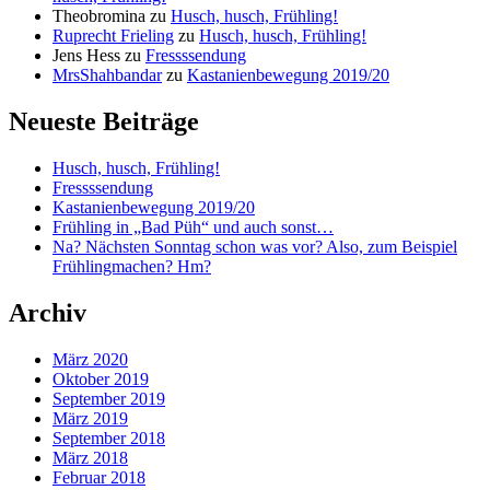
Theobromina
zu
Husch, husch, Frühling!
Ruprecht Frieling
zu
Husch, husch, Frühling!
Jens Hess
zu
Fressssendung
MrsShahbandar
zu
Kastanienbewegung 2019/20
Neueste Beiträge
Husch, husch, Frühling!
Fressssendung
Kastanienbewegung 2019/20
Frühling in „Bad Püh“ und auch sonst…
Na? Nächsten Sonntag schon was vor? Also, zum Beispiel
Frühlingmachen? Hm?
Archiv
März 2020
Oktober 2019
September 2019
März 2019
September 2018
März 2018
Februar 2018