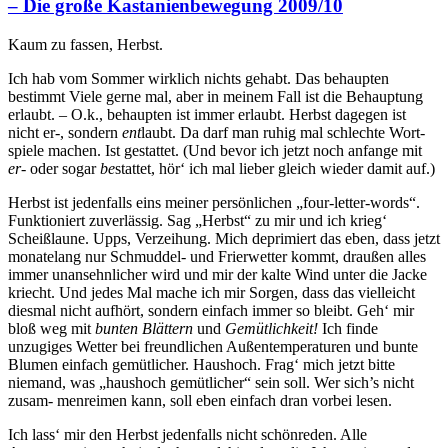
– Die große Kastanienbewegung 2009/10
Kaum zu fassen, Herbst.
Ich hab vom Sommer wirklich nichts gehabt. Das behaupten
bestimmt Viele gerne mal, aber in meinem Fall ist die Behauptung
erlaubt. – O.k., behaupten ist immer erlaubt. Herbst dagegen ist
nicht er-, sondern
ent
laubt. Da darf man ruhig mal schlechte Wort-
spiele machen. Ist gestattet. (Und bevor ich jetzt noch anfange mit
er-
oder sogar
be
stattet, hör‘ ich mal lieber gleich wieder damit auf.)
Herbst ist jedenfalls eins meiner persönlichen „four-letter-words“.
Funktioniert zuverlässig. Sag „Herbst“ zu mir und ich krieg‘
Scheißlaune. Upps, Verzeihung. Mich deprimiert das eben, dass jetzt
monatelang nur Schmuddel- und Frierwetter kommt, draußen alles
immer unansehnlicher wird und mir der kalte Wind unter die Jacke
kriecht. Und jedes Mal mache ich mir Sorgen, dass das vielleicht
diesmal nicht aufhört, sondern einfach immer so bleibt. Geh‘ mir
bloß weg mit
bunten Blättern
und
Gemütlichkeit!
Ich finde
unzugiges Wetter bei freundlichen Außentemperaturen und bunte
Blumen einfach gemütlicher. Haushoch. Frag‘ mich jetzt bitte
niemand, was „haushoch gemütlicher“ sein soll. Wer sich’s nicht
zusam- menreimen kann, soll eben einfach dran vorbei lesen.
Ich lass‘ mir den Herbst jedenfalls nicht schönreden. Alle