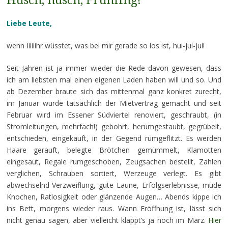
Husch, husch, Frühling!
Liebe Leute,
wenn Iiiiiihr wüsstet, was bei mir gerade so los ist, hui-jui-jui!
Seit Jahren ist ja immer wieder die Rede davon gewesen, dass
ich am liebsten mal einen eigenen Laden haben will und so. Und
ab Dezember braute sich das mittenmal ganz konkret zurecht,
im Januar wurde tatsächlich der Mietvertrag gemacht und seit
Februar wird im Essener Südviertel renoviert, geschraubt, (in
Stromleitungen, mehrfach!) gebohrt, herumgestaubt, gegrübelt,
entschieden, eingekauft, in der Gegend rumgeflitzt. Es werden
Haare gerauft, belegte Brötchen gemümmelt, Klamotten
eingesaut, Regale rumgeschoben, Zeugsachen bestellt, Zahlen
verglichen, Schrauben sortiert, Werzeuge verlegt. Es gibt
abwechselnd Verzweiflung, gute Laune, Erfolgserlebnisse, müde
Knochen, Ratlosigkeit oder glänzende Augen… Abends kippe ich
ins Bett, morgens wieder raus. Wann Eröffnung ist, lässt sich
nicht genau sagen, aber vielleicht klappt’s ja noch im März.
Hier