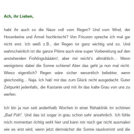
Ach, ihr Lieben,
habt ihr auch so die Nase voll vom Regen? Und vom Wind, der
Hosenbeine und Ärmel hochkriecht? Von Frisuren spreche ich mal gar
nicht erst. Ich weiß z.B., der Regen ist ganz wichtig und so. Und
wahrscheinlich ist die ganze Plörre auch eine super Vorbereitung auf den
anstehenden
Frühlingsbäääm!
, aber mir reicht’s allmählich… Wenn
wenigstens dabei die Sonne schiene! Aber das geht ja nun mal nicht.
Wieso eigentlich? Regen wäre sicher wesentlich beliebter, wenn
gleichzeitig… Naja. Ich hab‘ mir das zum Glück nicht ausgedacht. Guter
Zeitpunkt jedenfalls, die Kastanie und mit ihr das kalte Grau von uns zu
werfen.
Ich bin ja nun seit anderthalb Wochen in einer Rehaklinik im schönen
„
Bad Püh“
. Und das ist sogar in grau schon sehr ansehnlich. Ich fühle
mich momentan richtig wohl hier und kann mir noch gar nicht ausmalen
wie es erst wird, wenn jetzt demnächst die Sonne rauskommt und die