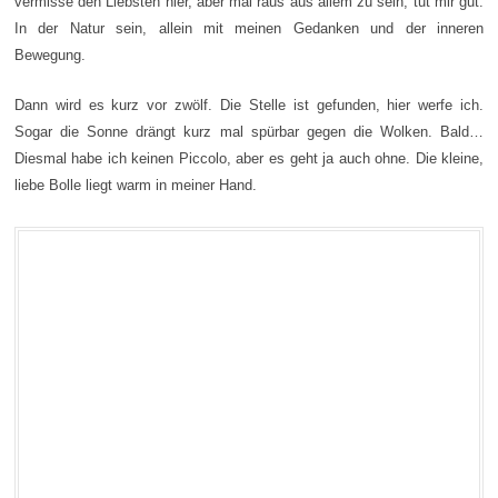
vermisse den Liebsten hier, aber mal raus aus allem zu sein, tut mir gut.
In der Natur sein, allein mit meinen Gedanken und der inneren
Bewegung.
Dann wird es kurz vor zwölf. Die Stelle ist gefunden, hier werfe ich.
Sogar die Sonne drängt kurz mal spürbar gegen die Wolken. Bald…
Diesmal habe ich keinen Piccolo, aber es geht ja auch ohne. Die kleine,
liebe Bolle liegt warm in meiner Hand.