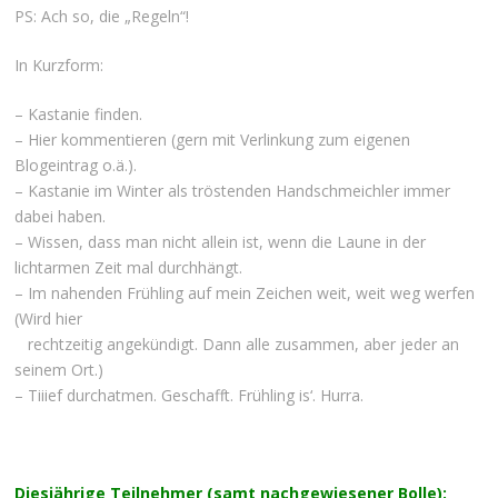
PS: Ach so, die „Regeln“!
In Kurzform:
– Kastanie finden.
– Hier kommentieren (gern mit Verlinkung zum eigenen
Blogeintrag o.ä.).
– Kastanie im Winter als tröstenden Handschmeichler immer
dabei haben.
– Wissen, dass man nicht allein ist, wenn die Laune in der
lichtarmen Zeit mal durchhängt.
– Im nahenden Frühling auf mein Zeichen weit, weit weg werfen
(Wird hier
rechtzeitig angekündigt. Dann alle zusammen, aber jeder an
seinem Ort.)
– Tiiief durchatmen. G
eschafft. Frühling is‘. Hurra.
Diesjährige Teilnehmer (samt nachgewiesener Bolle):