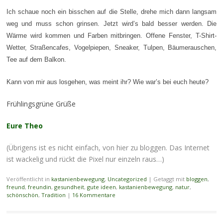
Ich schaue noch ein bisschen auf die Stelle, drehe mich dann langsam
weg und muss schon grinsen. Jetzt wird’s bald besser werden. Die
Wärme wird kommen und Farben mitbringen. Offene Fenster, T-Shirt-
Wetter, Straßencafes, Vogelpiepen, Sneaker, Tulpen, Bäumerauschen,
Tee auf dem Balkon.
Kann von mir aus losgehen, was meint ihr? Wie war’s bei euch heute?
Frühlingsgrüne Grüße
Eure Theo
(Übrigens ist es nicht einfach, von hier zu bloggen. Das Internet
ist wackelig und rückt die Pixel nur einzeln raus…)
Veröffentlicht in
kastanienbewegung
,
Uncategorized
|
Getaggt mit
bloggen
,
freund
,
freundin
,
gesundheit
,
gute ideen
,
kastanienbewegung
,
natur
,
schönschön
,
Tradition
|
16 Kommentare