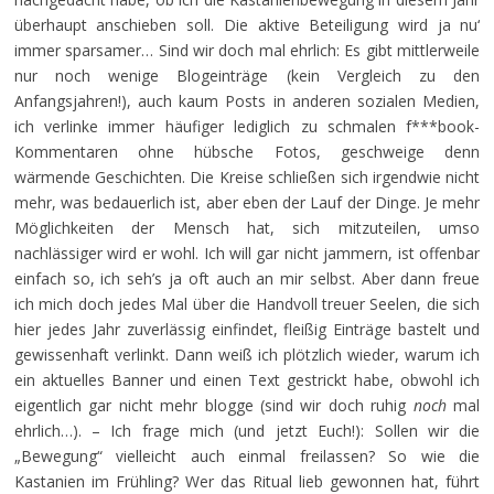
überhaupt anschieben soll. Die aktive Beteiligung wird ja nu‘
immer sparsamer… Sind wir doch mal ehrlich: Es gibt mittlerweile
nur noch wenige Blogeinträge (kein Vergleich zu den
Anfangsjahren!), auch kaum Posts in anderen sozialen Medien,
ich verlinke immer häufiger lediglich zu schmalen f***book-
Kommentaren ohne hübsche Fotos, geschweige denn
wärmende Geschichten. Die Kreise schließen sich irgendwie nicht
mehr, was bedauerlich ist, aber eben der Lauf der Dinge. Je mehr
Möglichkeiten der Mensch hat, sich mitzuteilen, umso
nachlässiger wird er wohl. Ich will gar nicht jammern, ist offenbar
einfach so, ich seh’s ja oft auch an mir selbst. Aber dann freue
ich mich doch jedes Mal über die Handvoll treuer Seelen, die sich
hier jedes Jahr zuverlässig einfindet, fleißig Einträge bastelt und
gewissenhaft verlinkt. Dann weiß ich plötzlich wieder, warum ich
ein aktuelles Banner und einen Text gestrickt habe, obwohl ich
eigentlich gar nicht mehr blogge (sind wir doch ruhig
noch
mal
ehrlich…). – Ich frage mich (und jetzt Euch!): Sollen wir die
„Bewegung“ vielleicht auch einmal freilassen? So wie die
Kastanien im Frühling? Wer das Ritual lieb gewonnen hat, führt