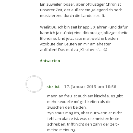
Ein zuweilen böser, aber oft lustiger Chronist
unserer Zeit, der außerdem gelegentlich noch
musizierend durch die Lande streift.
Weißt Du, ich bin seit knapp 30 Jahren (und dafür
kann ich ja nu‘ nix) eine dickbusige, blitzgescheite
Blondine. Und jetzt rate mal, welche beiden
Attribute den Leuten an mir am ehesten
auffallen! Das mal zu „Klischees“… 😉
Antworten
sie-ist
|
17. Januar 2013 um 10:56
mann an frau ist auch ein klischée. es gibt
mehr sexuelle möglichkeiten als die
zwischen den beiden.
zynismus mag ich, aber nur wenn er nicht
fehl am platze ist. was die meisten leute
schreiben, trifft nicht den zahn der zeit –
meine meinung.