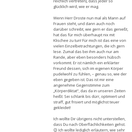
reichlich vertreten), dass jeder so
glücklich wird, wie er mag.
Wenn Herr Droste nun mal als Mann auf
Frauen steht, und dann auch noch
darüber schreibt, wie gern er das genießt,
hat das für mich überhaupt nix mit
Klischee zu tun! Für mich ist das eine von
vielen Einzelbetrachtungen, die ich gern
lese. Zumal das bei ihm auch nur am
Rande, aber eben besonders hübsch
vorkommt. Er ist nämlich ein erklärter
Freund dessen, sich im eigenen Körper
pudelwohl zu fühlen, – genau so, wie der
eben gegeben ist. Das ist mir eine
angenehme Gegenstimme zum
„Körperdiktat“, das da in unseren Zeiten
heißt: Sei schlank bis dürr, optimiert und
straff, gut frisiert und möglichst teuer
gekleidet!
Ich wollte Dir übrigens nicht unterstellen,
dass Du nach Oberflächlichkeiten gehst.
😉 Ich wollte lediglich erläutern, wie sehr