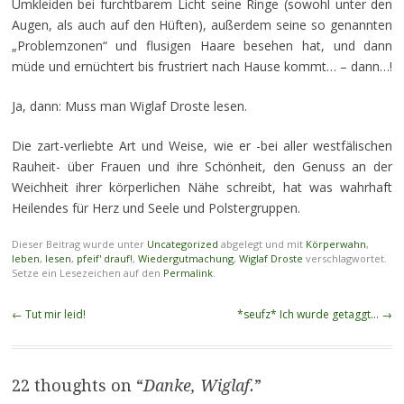
Umkleiden bei furchtbarem Licht seine Ringe (sowohl unter den
Augen, als auch auf den Hüften), außerdem seine so genannten
„Problemzonen“ und flusigen Haare besehen hat, und dann
müde und ernüchtert bis frustriert nach Hause kommt… – dann…!
Ja, dann: Muss man Wiglaf Droste lesen.
Die zart-verliebte Art und Weise, wie er -bei aller westfälischen
Rauheit- über Frauen und ihre Schönheit, den Genuss an der
Weichheit ihrer körperlichen Nähe schreibt, hat was wahrhaft
Heilendes für Herz und Seele und Polstergruppen.
Dieser Beitrag wurde unter
Uncategorized
abgelegt und mit
Körperwahn
,
leben
,
lesen
,
pfeif' drauf!
,
Wiedergutmachung
,
Wiglaf Droste
verschlagwortet.
Setze ein Lesezeichen auf den
Permalink
.
Beitragsnavigation
←
Tut mir leid!
*seufz* Ich wurde getaggt…
→
22 thoughts on “
Danke, Wiglaf.
”