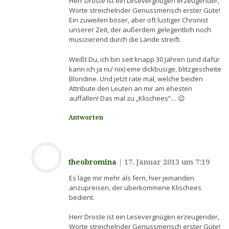
Herr Droste ist ein Lesevergnügen erzeugender,
Worte streichelnder Genussmensch erster Güte!
Ein zuweilen böser, aber oft lustiger Chronist
unserer Zeit, der außerdem gelegentlich noch
musizierend durch die Lande streift.
Weißt Du, ich bin seit knapp 30 Jahren (und dafür
kann ich ja nu‘ nix) eine dickbusige, blitzgescheite
Blondine. Und jetzt rate mal, welche beiden
Attribute den Leuten an mir am ehesten
auffallen! Das mal zu „Klischees“… 😉
Antworten
theobromina
|
17. Januar 2013 um 7:19
Es läge mir mehr als fern, hier jemanden
anzupreisen, der überkommene Klischees
bedient.
Herr Droste ist ein Lesevergnügen erzeugender,
Worte streichelnder Genussmensch erster Güte!