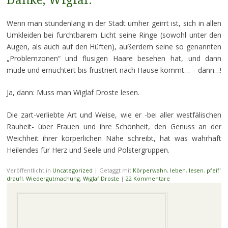
Danke, Wiglaf.
Wenn man stundenlang in der Stadt umher geirrt ist, sich in allen
Umkleiden bei furchtbarem Licht seine Ringe (sowohl unter den
Augen, als auch auf den Hüften), außerdem seine so genannten
„Problemzonen“ und flusigen Haare besehen hat, und dann
müde und ernüchtert bis frustriert nach Hause kommt… – dann…!
Ja, dann: Muss man Wiglaf Droste lesen.
Die zart-verliebte Art und Weise, wie er -bei aller westfälischen
Rauheit- über Frauen und ihre Schönheit, den Genuss an der
Weichheit ihrer körperlichen Nähe schreibt, hat was wahrhaft
Heilendes für Herz und Seele und Polstergruppen.
Veröffentlicht in
Uncategorized
|
Getaggt mit
Körperwahn
,
leben
,
lesen
,
pfeif'
drauf!
,
Wiedergutmachung
,
Wiglaf Droste
|
22 Kommentare