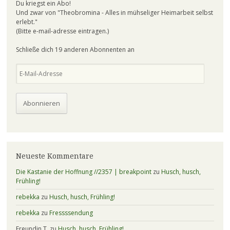
Du kriegst ein Abo!
Und zwar von "Theobromina - Alles in mühseliger Heimarbeit selbst
erlebt."
(Bitte e-mail-adresse eintragen.)
Schließe dich 19 anderen Abonnenten an
E-
Mail-
Adresse
Abonnieren
Neueste Kommentare
Die Kastanie der Hoffnung //2357 | breakpoint
zu
Husch, husch,
Frühling!
rebekka
zu
Husch, husch, Frühling!
rebekka
zu
Fressssendung
Freundin T.
zu
Husch, husch, Frühling!