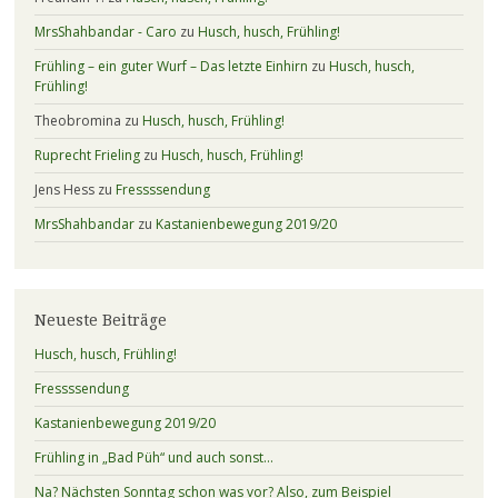
MrsShahbandar - Caro
zu
Husch, husch, Frühling!
Frühling – ein guter Wurf – Das letzte Einhirn
zu
Husch, husch,
Frühling!
Theobromina
zu
Husch, husch, Frühling!
Ruprecht Frieling
zu
Husch, husch, Frühling!
Jens Hess
zu
Fressssendung
MrsShahbandar
zu
Kastanienbewegung 2019/20
Neueste Beiträge
Husch, husch, Frühling!
Fressssendung
Kastanienbewegung 2019/20
Frühling in „Bad Püh“ und auch sonst…
Na? Nächsten Sonntag schon was vor? Also, zum Beispiel