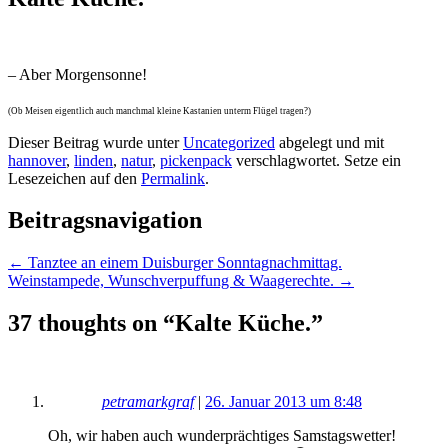
– Aber Morgensonne!
(Ob Meisen eigentlich auch manchmal kleine Kastanien unterm Flügel tragen?)
Dieser Beitrag wurde unter
Uncategorized
abgelegt und mit
hannover
,
linden
,
natur
,
pickenpack
verschlagwortet. Setze ein
Lesezeichen auf den
Permalink
.
Beitragsnavigation
←
Tanztee an einem Duisburger Sonntagnachmittag.
Weinstampede, Wunschverpuffung & Waagerechte.
→
37 thoughts on “
Kalte Küche.
”
petramarkgraf
|
26. Januar 2013 um 8:48
Oh, wir haben auch wunderprächtiges Samstagswetter!