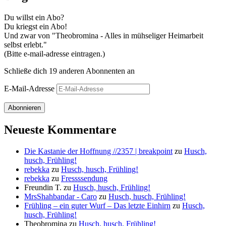
Du willst ein Abo?
Du kriegst ein Abo!
Und zwar von "Theobromina - Alles in mühseliger Heimarbeit
selbst erlebt."
(Bitte e-mail-adresse eintragen.)
Schließe dich 19 anderen Abonnenten an
E-Mail-Adresse
Abonnieren
Neueste Kommentare
Die Kastanie der Hoffnung //2357 | breakpoint
zu
Husch,
husch, Frühling!
rebekka
zu
Husch, husch, Frühling!
rebekka
zu
Fressssendung
Freundin T.
zu
Husch, husch, Frühling!
MrsShahbandar - Caro
zu
Husch, husch, Frühling!
Frühling – ein guter Wurf – Das letzte Einhirn
zu
Husch,
husch, Frühling!
Theobromina
zu
Husch, husch, Frühling!