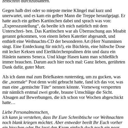
zeitschrift durchzublättern.
Gegen halb drei oder so miepste meine Klingel mal kurz und
unerwartet, und es kam ein gelber Mann die Treppe heraufgejagt. Er
hatte auch ein gelbes Kartönchen dabei und sprach was von:
„Expresszustellung“, da beeilte ich mich natürlich mit dem
Unterschrei- ben. Das Kartönchen war als Überraschung aus Moabit
gerannt gekommen, von einem lieben Katertier abgesandt, und
enthielt eine Weihnachts-CD der besonderen Art (Herr Numminen
singt. Eine Entdeckung für mich!), ein Büchlein, eine hübsche Dose
mit lecker Keksen und Eierlikörchenpralinen drin und dazu ein
Häslein namens Seneca. Und kluge Hasen kann man schließlich
immer brauchen. Darum auch hier noch mal: Ganz lieben, gerührten
Dank dafür, guter Murr.
Als ich dann mal zum Briefkasten runterstieg, um zu gucken, was
die „normale“ Post denn wohl gebracht hatte, fand ich das vor, was
man eine „gemischte Tüte“ nennen könnte. Vorneweg versperrten
mir nämlich erstmal zwei große, braune Umschläge die Sicht.
Absagen auf Bewerbungen, die ich schon vor Wochen abgeschickt
hatte…
Liebe Personalmenschen,
ich kann ja verstehen, dass Ihr Eure Schreibtische vor Weihnachten
noch blank kriegen möchtet. Aber entweder beeilt Ihr Euch vorher
ein bisschen oder Ihr lasst den Kram einfach doch noch ein paar