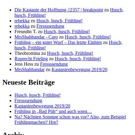
Die Kastanie der Hoffnung //2357 | breakpoint
zu
Husch,
husch, Frühling!
rebekka
zu
Husch, husch, Frühling!
rebekka
zu
Fressssendung
Freundin T.
zu
Husch, husch, Frühling!
MrsShahbandar - Caro
zu
Husch, husch, Frühling!
Frühling – ein guter Wurf – Das letzte Einhirn
zu
Husch,
husch, Frühling!
Theobromina
zu
Husch, husch, Frühling!
Ruprecht Frieling
zu
Husch, husch, Frühling!
Jens Hess
zu
Fressssendung
MrsShahbandar
zu
Kastanienbewegung 2019/20
Neueste Beiträge
Husch, husch, Frühling!
Fressssendung
Kastanienbewegung 2019/20
Frühling in „Bad Püh“ und auch sonst…
Na? Nächsten Sonntag schon was vor? Also, zum Beispiel
Frühlingmachen? Hm?