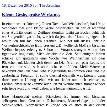
18. Dezember 2016
von
Theobromina
Kleine Geste, große Wirkung.
In einem seiner Bücher („Guten Tach. Auf Wiedersehn“) hat Helge
Schneider mal eine kleine Szene beschrieben, in der er während
eines Auftritts quasi in Zeitlupe ziemlich lustig zu Boden geht. Ich
weiß eigentlich gar nicht, wie ich da jetzt drauf komme, eigentlich
wollte ich nur mal eben erzählen, wie bei mir dieses Jahr die
Vorweihnachtszeit so läuft. Gestern z.B. wollte ich bloß ein bisschen
Weihnachtspost erledigen. Schon die Voraussetzungen waren aber
irgendwie ungünstig: Mich drückte die Zeit. Seit einigen Jahren
schicke ich spätestens eine Woche vor Weihnachten ein paar
Päckchen mit kleinen „Ich denk‘ an Dich“s an ein paar Leute, die
fern von mir sind, sich aber nicht so anfühlen. Mein Väterchen
bekommt eins, ein paar liebe Blogfreunde bekommen eins und die
zauberhafte Freundin T. sollte diesmal ebenfalls was kriegen, denn
durch meinen Umzug sehen wir uns leider nur noch sehr selten.
Freundlichweise bekomme auch ich zu Weihnachten immer wieder
sehr liebe Post und weiß daher, wie herzerwärmend das ist.
Eine Hauptzutat meiner Päckchen ist immer ein bisschen
selbstgemachtes Genasche: Gebackenes, Marmeladiges und/oder
Schokoliertes. Normalerweise kriege ich es auch in der ersten