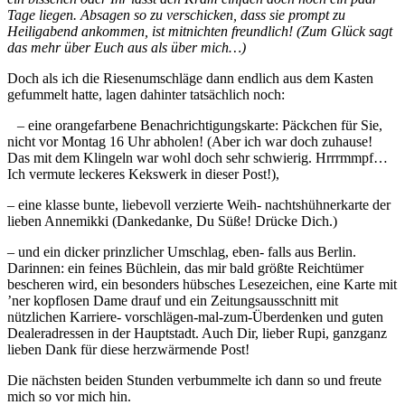
Tage liegen. Absagen so zu verschicken, dass sie prompt zu
Heiligabend ankommen, ist mitnichten freundlich! (Zum Glück sagt
das mehr über Euch aus als über mich…)
Doch als ich die Riesenumschläge dann endlich aus dem Kasten
gefummelt hatte, lagen dahinter tatsächlich noch:
– eine orangefarbene Benachrichtigungskarte: Päckchen für Sie,
nicht vor Montag 16 Uhr abholen! (Aber ich war doch zuhause!
Das mit dem Klingeln war wohl doch sehr schwierig. Hrrrmmpf…
Ich vermute leckeres Kekswerk in dieser Post!),
– eine klasse bunte, liebevoll verzierte Weih- nachtshühnerkarte der
lieben Annemikki (Dankedanke, Du Süße! Drücke Dich.)
– und ein dicker prinzlicher Umschlag, eben- falls aus Berlin.
Darinnen: ein feines Büchlein, das mir bald größte Reichtümer
bescheren wird, ein besonders hübsches Lesezeichen, eine Karte mit
’ner kopflosen Dame drauf und ein Zeitungsausschnitt mit
nützlichen Karriere- vorschlägen-mal-zum-Überdenken und guten
Dealeradressen in der Hauptstadt. Auch Dir, lieber Rupi, ganzganz
lieben Dank für diese herzwärmende Post!
Die nächsten beiden Stunden verbummelte ich dann so und freute
mich so vor mich hin.