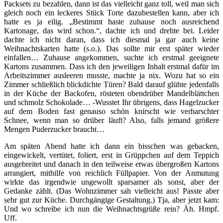
Packsets zu bezahlen, dann ist das vielleicht ganz toll, weil man sich
gleich noch ein leckeres Stück Torte dazubestellen kann, aber ich
hatte es ja eilig. „Bestimmt haste zuhause noch ausreichend
Kartonage, das wird schon.“, dachte ich und drehte bei. Leider
dachte ich nicht daran, dass ich diesmal ja gar auch keine
Weihnachtskarten hatte (s.o.). Das sollte mir erst später wieder
einfallen… Zuhause angekommen, suchte ich erstmal geeignete
Kartons zusammen. Dass ich den jeweiligen Inhalt erstmal dafür im
Arbeitszimmer ausleeren musste, machte ja nix. Wozu hat so ein
Zimmer schließlich blickdichte Türen? Bald darauf glühte jedenfalls
in der Küche der Backofen, rösteten obendrüber Mandelblättchen
und schmolz Schokolade… -Wusstet Ihr übrigens, dass Hagelzucker
auf dem Boden fast genauso schön knirscht wie verharschter
Schnee, wenn man so drüber läuft? Also, falls jemand größere
Mengen Puderzucker braucht…
Am späten Abend hatte ich dann ein bisschen was gebacken,
eingewickelt, vertütet, foliert, erst in Grüppchen auf dem Teppich
ausgebreitet und danach in den teilweise etwas übergroßen Kartons
arrangiert, mithilfe von reichlich Füllpapier. Von der Anmutung
wirkte das irgendwie ungewollt sparsamer als sonst, aber der
Gedanke zählt. (Das Wohnzimmer sah vielleicht aus! Passte aber
sehr gut zur Küche. Durchgängige Gestaltung.) Tja, aber jetzt kam:
Und wo schreibe ich nun die Weihnachtsgrüße rein? Äh. Hmpf.
Uff.