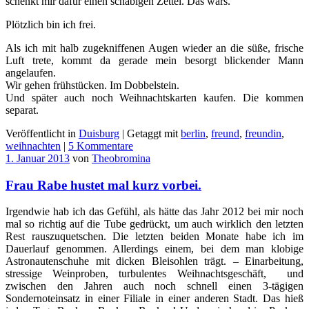
schenkt mir dafür einen schäbigen Zettel. Das wars.
Plötzlich bin ich frei.
Als ich mit halb zugekniffenen Augen wieder an die süße, frische
Luft trete, kommt da gerade mein besorgt blickender Mann
angelaufen.
Wir gehen frühstücken. Im Dobbelstein.
Und später auch noch Weihnachtskarten kaufen. Die kommen
separat.
Veröffentlicht in
Duisburg
|
Getaggt mit
berlin
,
freund
,
freundin
,
weihnachten
|
5 Kommentare
1. Januar 2013
von
Theobromina
Frau Rabe hustet mal kurz vorbei.
Irgendwie hab ich das Gefühl, als hätte das Jahr 2012 bei mir noch
mal so richtig auf die Tube gedrückt, um auch wirklich den letzten
Rest rauszuquetschen. Die letzten beiden Monate habe ich im
Dauerlauf genommen. Allerdings einem, bei dem man klobige
Astronautenschuhe mit dicken Bleisohlen trägt. – Einarbeitung,
stressige Weinproben, turbulentes Weihnachtsgeschäft, und
zwischen den Jahren auch noch schnell einen 3-tägigen
Sondernoteinsatz in einer Filiale in einer anderen Stadt. Das hieß