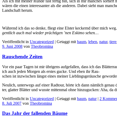
Als ich mit meiner Runde fast fertig bin, sich in mir manches sortier
wären die einen interessanter als die anderen. Dabei sieht man manc
Landschaft herum.
Während ich das so denke, fliegt eine Elster keckernd über mich weg. S
gentlich auch mal wieder prächtigen ’nen Eskimo sehen…
Veröffentlicht in
Uncategorized
|
Getaggt mit
baum
,
leben
,
natur
,
tiere
9. Juni 2008
von
Theobromina
Rauschende Zeiten
Vor ein paar Tagen ist mir übrigens aufgefallen, dass ich das Blät
ich auch jeden Morgen als erstes gucke. Und eben ihr Rau-
schen ist inzwischen längst eines meiner Lieblingsgeräusche geworde
Neulich, unterwegs auf einer Radtour, hörte ich dann nämlich genau 
ter, glatter Blätter und wusste mittenmal ohne hinzugucken: Aha, da 
Veröffentlicht in
Uncategorized
|
Getaggt mit
baum
,
natur
|
2 Kommen
8. Juli 2007
von
Theobromina
Das Jahr der fallenden Bäume