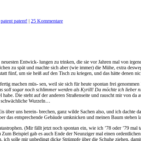
,
patent patent!
|
25 Kommentare
e neuesten Entwick- lungen zu trinken, die sie vor Jahren mal von irg
tündchen zu spät und machte sich aber (wie immer) die Mühe, extra desw
tt fünf, um sie heiß auf den Tisch zu kriegen, und das hätte denen nic
as fertig machen müs- sen, weil sie sich für heute spontan frei genommen
s soll sogar noch schlimmer werden als Kyrill! Da möchte ich lieber n
habe. Die steht auf der anderen Straßenseite und rauscht mir von da aus
so schwächliche Wurzeln…
Eis über uns herein- brechen, ganz wilde Sachen also, und ich dachte
r das entsprechende Gebäude umknicken und meinen Baum stehen las- sen
strophen. (Mir fällt jetzt noch spontan ein, wie ich ’78 oder ’79 mal 
 Zum Beispiel gab es auch Ende der Neunziger mal einen ordentlichen 
 ich solle mir unbedingt dicke Strümpfe über die Schuhe ziehen, dami