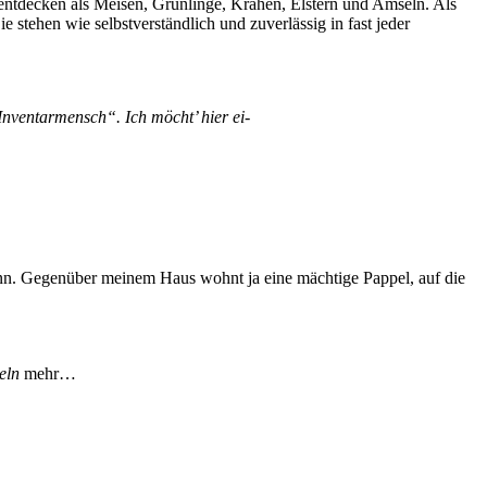
zu entdecken als Meisen, Grünlinge, Krähen, Elstern und Amseln. Als
 stehen wie selbstverständlich und zuverlässig in fast jeder
nventarmensch“. Ich möcht’ hier ei-
kann. Gegenüber meinem Haus wohnt ja eine mächtige Pappel, auf die
eln
mehr…