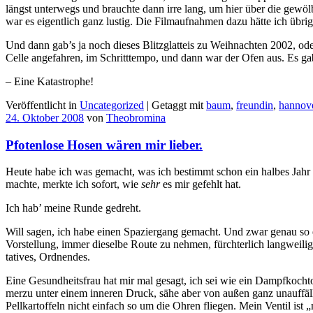
längst unterwegs und brauchte dann irre lang, um hier über die ge
war es eigentlich ganz lustig. Die Filmaufnahmen dazu hätte ich übri
Und dann gab’s ja noch dieses Blitzglatteis zu Weihnachten 2002, o
Celle angefahren, im Schritttempo, und dann war der Ofen aus. Es gab
– Eine Katastrophe!
Veröffentlicht in
Uncategorized
|
Getaggt mit
baum
,
freundin
,
hannov
24. Oktober 2008
von
Theobromina
Pfotenlose Hosen wären mir lieber.
Heute habe ich was gemacht, was ich bestimmt schon ein halbes Jahr n
machte, merkte ich sofort, wie
sehr
es mir gefehlt hat.
Ich hab’ meine Runde gedreht.
Will sagen, ich habe einen Spaziergang gemacht. Und zwar genau so e
Vorstellung, immer dieselbe Route zu nehmen, fürchterlich langweilig
tatives, Ordnendes.
Eine Gesundheitsfrau hat mir mal gesagt, ich sei wie ein Dampfkochto
merzu unter einem inneren Druck, sähe aber von außen ganz unauffäll
Pellkartoffeln nicht einfach so um die Ohren fliegen. Mein Ventil is