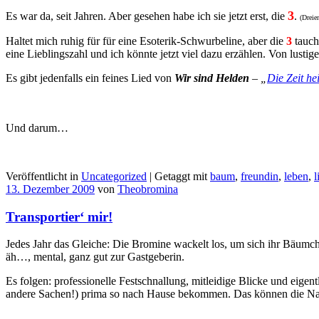
3
Es war da, seit Jahren. Aber gesehen habe ich sie jetzt erst, die
.
(Dreie
Haltet mich ruhig für für eine Esoterik-Schwurbeline, aber die
3
tauch
eine Lieblingszahl und ich könnte jetzt viel dazu erzählen. Von lus
Es gibt jedenfalls ein feines Lied von
Wir sind Helden
– „
Die Zeit he
Und darum…
Veröffentlicht in
Uncategorized
|
Getaggt mit
baum
,
freundin
,
leben
,
l
13. Dezember 2009
von
Theobromina
Transportier‘ mir!
Jedes Jahr das Gleiche: Die Bromine wackelt los, um sich ihr Bäumc
äh…, mental, ganz gut zur Gastgeberin.
Es folgen: professionelle Festschnallung, mitleidige Blicke und eige
andere Sachen!) prima so nach Hause bekommen. Das können die Nachb