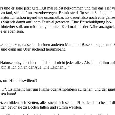
s und er solle jetzt gefälligst mal selbst herkommen und mir das Tier v
r zu faul, sich auf uns zuzubewegen. Er müsste dafür schließlich gute 
t natürlich schon irgendwie unzumutbar. Es dauert also noch eine ganz
 als wär ich damit auf ’nem Festival gewesen. Eine Entschuldigung be-
 hinterher soll, um mir den ignoranten Kerl mal aus der Nähe anzuguck
e es eben sein.
erenpicken, da sehe ich einen anderen Mann mit Baseballkappe und B
lt und dann am Ufer suchend herumspäht.
Naturschutzgebiet hier und da darf nicht jeder alles. Als ich mit ihm a
h bin’s! Ich bin an der Aue. Die Leichen…“
n, um Himmelswillen?!
n…“. Es scheint hier um Fische oder Amphibien zu gehen, und der jun
usen kann!
zen bilden sich Ketten, alles sucht sich seinen Platz. Ich lausche auf
ätter, bevor sie zu Boden fallen und stumm werden.