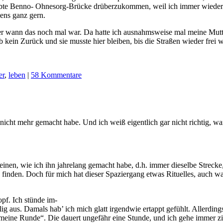
wölbte Benno- Ohnesorg-Brücke drüberzukommen, weil ich immer wieder
gens ganz gern.
der wann das noch mal war. Da hatte ich ausnahmsweise mal meine Mutt
 kein Zurück und sie musste hier bleiben, bis die Straßen wieder frei 
er
,
leben
|
58 Kommentare
icht mehr gemacht habe. Und ich weiß eigentlich gar nicht richtig, wa
inen, wie ich ihn jahrelang gemacht habe, d.h. immer dieselbe Strecke
 finden. Doch für mich hat dieser Spaziergang etwas Rituelles, auch w
pf. Ich stünde im-
ig aus. Damals hab’ ich mich glatt irgendwie ertappt gefühlt. Allerdi
t „meine Runde“. Die dauert ungefähr eine Stunde, und ich gehe immer 