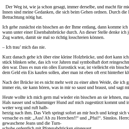
Der Weg ist, wie ja schon gesagt, immer derselbe, und macht für 
Innen sind meine Gedanken, die sich beim Gehen ordnen. Durch die Bew
Betrachtung nötig hat.
Ich gehe zunächst ein bisschen an der Ihme entlang, dann komme ich 
wann unter einer Eisenbahnbrücke durch. An dieser Stelle denke ich 
Zug warten, damit sie mal so richtig losschreien können.
– Ich trau’ mich das nie.
Kurz danach gehe ich über eine kleine Holzbrücke, und dort kann ich n
stück blinken sehe, das ich vor Jahren mal symbolhaft dort reingesch
den war. Dass es nun ein olles Eurostück war, ist vielleicht ein bissc
dem Geld ein Eis kaufen sollen, aber man ist eben oft erst hinterher k
Nach der Brücke ist es nicht mehr weit zu einer alten Weide, die ich 
immer ein, sie kann hören, was in mir so saust und braust, und sagt 
Heute wollte ich mich gern mal wieder ein bisschen an sie lehnen, ma
Hals nasser und schlammiger Hund auf mich zugestürzt kommt und in 
weiter weg und ruft halb-
herzig nach ihm. Das Vieh springt sofort an mir hoch und kriegt sich 
versuche es mit: „Aus! Ab zu Herrchen!!“ und „Pfui!“. Sinnlos. Herrch
gewaschene Jeans und die Turn-
schuhe ordentlich mit Pfotenabdrücken eingesaut.