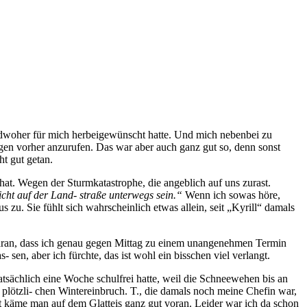
endwoher für mich herbeigewünscht hatte. Und mich nebenbei zu
egen vorher anzurufen. Das war aber auch ganz gut so, denn sonst
ht gut getan.
 hat. Wegen der Sturmkatastrophe, die angeblich auf uns zurast.
icht auf der Land- straße unterwegs sein.“
Wenn ich sowas höre,
 zu. Sie fühlt sich wahrscheinlich etwas allein, seit „Kyrill“ damals
 daran, dass ich genau gegen Mittag zu einem unangenehmen Termin
, aber ich fürchte, das ist wohl ein bisschen viel verlangt.
tatsächlich eine Woche schulfrei hatte, weil die Schneewehen bis an
plötzli- chen Wintereinbruch. T., die damals noch meine Chefin war,
t käme man auf dem Glatteis ganz gut voran. Leider war ich da schon