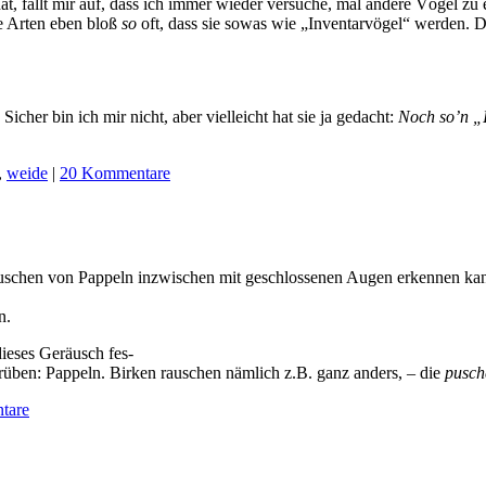
t hat, fällt mir auf, dass ich immer wieder versuche, mal andere Vögel 
he Arten eben bloß
so
oft, dass sie sowas wie „Inventarvögel“ werden. Die
icher bin ich mir nicht, aber vielleicht hat sie ja gedacht:
Noch so’n „I
,
weide
|
20 Kommentare
terrauschen von Pappeln inzwischen mit geschlossenen Augen erkennen 
n.
dieses Geräusch fes-
drüben: Pappeln. Birken rauschen nämlich z.B. ganz anders, – die
pusch
tare