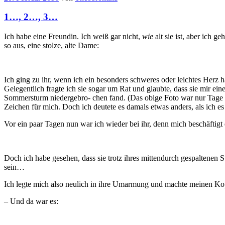
1…, 2…, 3…
Ich habe eine Freundin. Ich weiß gar nicht,
wie
alt sie ist, aber ich g
so aus, eine stolze, alte Dame:
Ich ging zu ihr, wenn ich ein besonders schweres oder leichtes Herz h
Gelegentlich fragte ich sie sogar um Rat und glaubte, dass sie mir e
Sommersturm niedergebro- chen fand. (Das obige Foto war nur Tage vor
Zeichen für mich. Doch ich deutete es damals etwas anders, als ich es
Vor ein paar Tagen nun war ich wieder bei ihr, denn mich beschäftigt e
Doch ich habe gesehen, dass sie trotz ihres mittendurch gespaltenen 
sein…
Ich legte mich also neulich in ihre Umarmung und machte meinen Kop
– Und da war es: