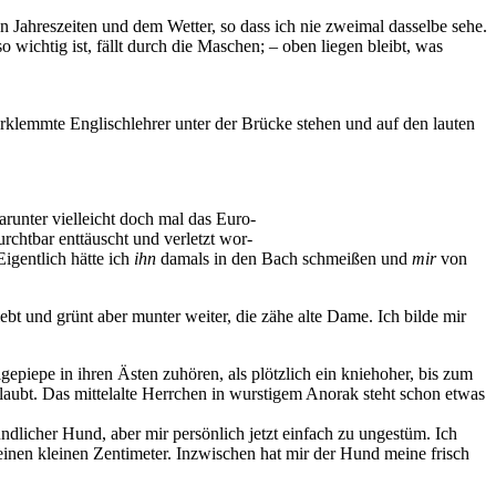
n Jahreszeiten und dem Wetter, so dass ich nie zweimal dasselbe sehe.
wichtig ist, fällt durch die Maschen; – oben liegen bleibt, was
erklemmte Englischlehrer unter der Brücke stehen und auf den lauten
arunter vielleicht doch mal das Euro-
rchtbar enttäuscht und verletzt wor-
Eigentlich hätte ich
ihn
damals in den Bach schmeißen und
mir
von
ebt und grünt aber munter weiter, die zähe alte Dame. Ich bilde mir
epiepe in ihren Ästen zuhören, als plötzlich ein kniehoher, bis zum
ubt. Das mittelalte Herrchen in wurstigem Anorak steht schon etwas
undlicher Hund, aber mir persönlich jetzt einfach zu ungestüm. Ich
keinen kleinen Zentimeter. Inzwischen hat mir der Hund meine frisch