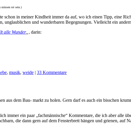
n müssen rot sein.)
te schon in meiner Kindheit immer da auf, wo ich einen Tipp, eine Rich
tigen, unglaublichen und wunderbaren Begegnungen. Vielleicht ein and
ilt alle Wunder
„
, darin:
iebe
,
musik
,
weide
|
33 Kommentare
hen aus dem Bau- markt zu holen. Gern darf es auch ein bisschen krum
ntlich immer ein paar „fachmännische“ Kommentare, die ich aber alle ü
arn, die dann gern auf dem Fensterbrett hängen und grienen, auf Nac