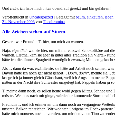
Und
nein
, ich habe mich
nicht
obendrauf gesetzt und bin gefahren!
Veröffentlicht in
Uncategorized
|
Getaggt mit
baum
,
einkaufen
,
leben
21. November 2008
von
Theobromina
Alle Zeichen stehen auf Sturm.
Gestern war Freundin T. hier, um mich zu warnen.
Naja,
eigentlich
war sie hier, um mit mir einzwei Schokoliköre auf di
warnen. Erstmal kam sie aber in guter alter Tradition ein Viertel- s
hätte ich die dünnen Spaghetti womöglich zwanzig Minuten gekocht sta
Als T. dann da war, erzählte sie, sie hätte auf Arbeit noch schnell w
Davon hatte ich noch gar nicht gehört!
„Doch, doch“
, meinte sie,
„da
kriege ich ja immer gleich Gänsehaut, weil ich Angst um meine Pappel 
mitten in der Nacht ihre Schwester umgefegt hat. Pappeln haben ja 
T. meinte dann noch, es sollen heute wohl gegen Mittag Schnee und 
müsste. Wenn es nach mir ginge, würde der kommende Sturm mal liebe
Freundin T. und ich erinnerten uns dann noch an vergangene Wetterkata
unseren Balkon ranreichen. Wir wohnten übrigens im Hoch- parterre.)
hatte mich morgens noch angerufen, um mir den guten Tipp zu senden,