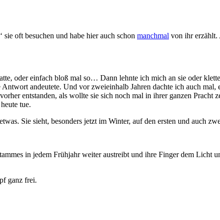
eh‘ sie oft besuchen und habe hier auch schon
manchmal
von ihr erzählt.
atte, oder einfach bloß mal so… Dann lehnte ich mich an sie oder klett
ine Antwort andeutete. Und vor zweieinhalb Jahren dachte ich auch mal,
her entstanden, als wollte sie sich noch mal in ihrer ganzen Pracht ze
 heute tue.
twas. Sie sieht, besonders jetzt im Winter, auf den ersten und auch zwei
Stammes in jedem Frühjahr weiter austreibt und ihre Finger dem Licht 
f ganz frei.