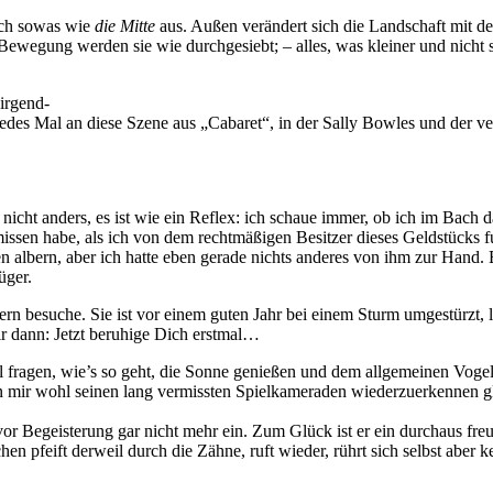
mich sowas wie
die Mitte
aus. Außen verändert sich die Landschaft mit de
egung werden sie wie durchgesiebt; – alles, was kleiner und nicht so 
irgend-
jedes Mal an diese Szene aus „Cabaret“, in der Sally Bowles und der v
icht anders, es ist wie ein Reflex: ich schaue immer, ob ich im Bach d
missen habe, als ich von dem rechtmäßigen Besitzer dieses Geldstücks fu
hen albern, aber ich hatte eben gerade nichts anderes von ihm zur Hand. 
lüger.
gern besuche. Sie ist vor einem guten Jahr bei einem Sturm umgestürzt, l
mir dann: Jetzt beruhige Dich erstmal…
l fragen, wie’s so geht, die Sonne genießen und dem allgemeinen Vogelg
mir wohl seinen lang vermissten Spielkameraden wiederzuerkennen gla
vor Begeisterung gar nicht mehr ein. Zum Glück ist er ein durchaus fre
en pfeift derweil durch die Zähne, ruft wieder, rührt sich selbst aber 