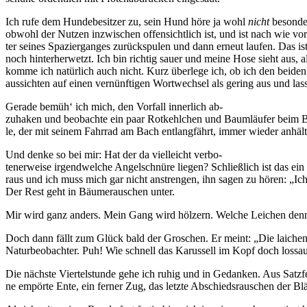
Ich rufe dem Hundebesitzer zu, sein Hund höre ja wohl
nicht
besonder
obwohl der Nutzen inzwischen offensichtlich ist, und ist nach wie vo
ter seines Spazierganges zurückspulen und dann erneut laufen. Das is
noch hinterherwetzt. Ich bin richtig sauer und meine Hose sieht aus,
komme ich natürlich auch nicht. Kurz überlege ich, ob ich den beiden
aussichten auf einen vernünftigen Wortwechsel als gering aus und lass
Gerade bemüh‘ ich mich, den Vorfall innerlich ab-
zuhaken und beobachte ein paar Rotkehlchen und Baumläufer beim Be
le, der mit seinem Fahrrad am Bach entlangfährt, immer wieder anhä
Und denke so bei mir: Hat der da vielleicht verbo-
tenerweise irgendwelche Angelschnüre liegen? Schließlich ist das ein 
raus und ich muss mich gar nicht anstrengen, ihn sagen zu hören: „Ic
Der Rest geht in Bäumerauschen unter.
Mir wird ganz anders. Mein Gang wird hölzern. Welche Leichen den
Doch dann fällt zum Glück bald der Groschen. Er meint: „Die laiche
Naturbeobachter. Puh! Wie schnell das Karussell im Kopf doch lossa
Die nächste Viertelstunde gehe ich ruhig und in Gedanken. Aus Satzfet
ne empörte Ente, ein ferner Zug, das letzte Abschiedsrauschen der Bl