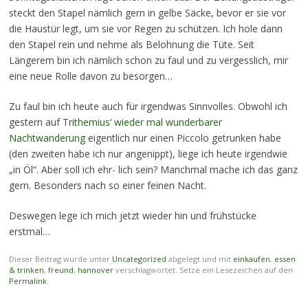
steckt den Stapel nämlich gern in gelbe Säcke, bevor er sie vor
die Haustür legt, um sie vor Regen zu schützen. Ich hole dann
den Stapel rein und nehme als Belohnung die Tüte. Seit
Längerem bin ich nämlich schon zu faul und zu vergesslich, mir
eine neue Rolle davon zu besorgen…
Zu faul bin ich heute auch für irgendwas Sinnvolles. Obwohl ich
gestern auf
Trithemius‘ wieder mal wunderbarer
Nachtwanderung
eigentlich nur einen Piccolo getrunken habe
(den zweiten habe ich nur angenippt), liege ich heute irgendwie
„in Öl“. Aber soll ich ehr- lich sein? Manchmal mache ich das ganz
gern. Besonders nach so einer feinen Nacht.
Deswegen lege ich mich jetzt wieder hin und frühstücke
erstmal…
Dieser Beitrag wurde unter
Uncategorized
abgelegt und mit
einkaufen
,
essen
& trinken
,
freund
,
hannover
verschlagwortet. Setze ein Lesezeichen auf den
Permalink
.