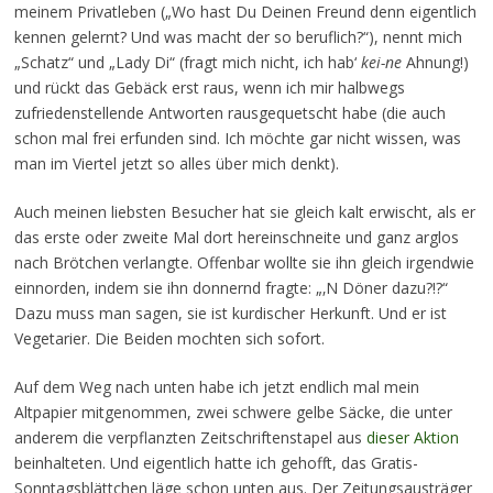
meinem Privatleben („Wo hast Du Deinen Freund denn eigentlich
kennen gelernt? Und was macht der so beruflich?“), nennt mich
„Schatz“ und „Lady Di“ (fragt mich nicht, ich hab‘
kei-ne
Ahnung!)
und rückt das Gebäck erst raus, wenn ich mir halbwegs
zufriedenstellende Antworten rausgequetscht habe (die auch
schon mal frei erfunden sind. Ich möchte gar nicht wissen, was
man im Viertel jetzt so alles über mich denkt).
Auch meinen liebsten Besucher hat sie gleich kalt erwischt, als er
das erste oder zweite Mal dort hereinschneite und ganz arglos
nach Brötchen verlangte. Offenbar wollte sie ihn gleich irgendwie
einnorden, indem sie ihn donnernd fragte: „‚N Döner dazu?!?“
Dazu muss man sagen, sie ist kurdischer Herkunft. Und er ist
Vegetarier. Die Beiden mochten sich sofort.
Auf dem Weg nach unten habe ich jetzt endlich mal mein
Altpapier mitgenommen, zwei schwere gelbe Säcke, die unter
anderem die verpflanzten Zeitschriftenstapel aus
dieser Aktion
beinhalteten. Und eigentlich hatte ich gehofft, das Gratis-
Sonntagsblättchen läge schon unten aus. Der Zeitungsausträger