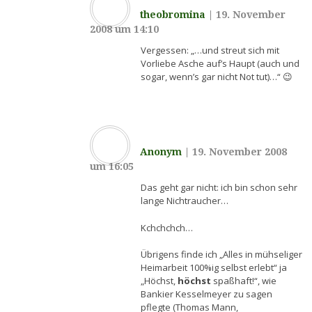
theobromina
|
19. November
2008 um 14:10
Vergessen: „…und streut sich mit
Vorliebe Asche auf’s Haupt (auch und
sogar, wenn’s gar nicht Not tut)…“ 😉
Anonym
|
19. November 2008
um 16:05
Das geht gar nicht: ich bin schon sehr
lange Nichtraucher…
Kchchchch…
Übrigens finde ich „Alles in mühseliger
Heimarbeit 100%ig selbst erlebt“ ja
„Höchst,
höchst
spaßhaft!“, wie
Bankier Kesselmeyer zu sagen
pflegte (Thomas Mann,