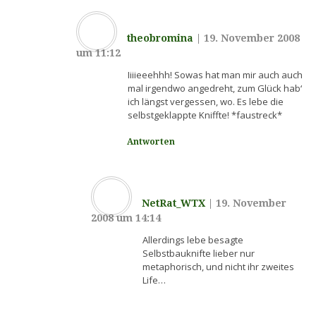
theobromina
|
19. November 2008
um 11:12
Iiiieeehhh! Sowas hat man mir auch auch
mal irgendwo angedreht, zum Glück hab‘
ich längst vergessen, wo. Es lebe die
selbstgeklappte Kniffte! *faustreck*
Antworten
NetRat_WTX
|
19. November
2008 um 14:14
Allerdings lebe besagte
Selbstbauknifte lieber nur
metaphorisch, und nicht ihr zweites
Life…