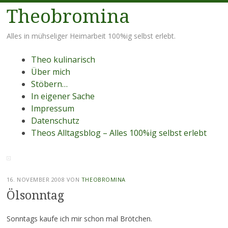
Theobromina
Alles in mühseliger Heimarbeit 100%ig selbst erlebt.
Menü
Zum
Theo kulinarisch
Inhalt
Über mich
springen
Stöbern…
In eigener Sache
Impressum
Datenschutz
Theos Alltagsblog – Alles 100%ig selbst erlebt
16. NOVEMBER 2008
VON
THEOBROMINA
Ölsonntag
Sonntags kaufe ich mir schon mal Brötchen.