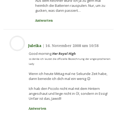
Aus dem Rechner würd‘ ich ja zu gern mal
heimlich die Batterien rauspulen. Nur, um zu
gucken, was dann passiert…
Antworten
Juleika
|
16. November 2008 um 10:58
Good morning
Her Royal High
so denke ich lautet die offizielle Bezeichnung der angesprochenen
Lady
Wenn ich heute Mittag mal ne Sekunde Zeit habe,
dann beneide ich dich mal ein wenig 😉
Ich hab den Piccolo nicht mal mit dem Hintern
angeschaut und liege nicht in Öl, sondern in Essig!
Unfair ist das, Jawoll!
Antworten