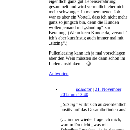
eigentlich ganz gut Lebenserfahrung
gesammelt und wird vermutlich eher nicht
mehr schwanger. In meinem neuen Job
war es aber ein Vorteil, dass ich nicht mehr
ganz so jungsch bin, denn die Kunden
wollen jemand mit „standing“ zur
Beratung. (Wenn keen Kunde da, versuch‘
ich’s aber kurzfristig auch immer mal mit
„sitzing“.)
Pullenleasing kann ich ja mal vorschlagen,
aber den Wein müssten sie dann schon im
Laden austrinken… 😉
Antworten
koskator
|
21. November
2012 um 13:40
„Sitzing“
wirkt sich außerordentlich
positiv auf das Gesamtbefinden aus!
(… immer wieder frage ich mich,
warum Du nicht „was mit
Schreiben“ machst – ja ja, das sagt