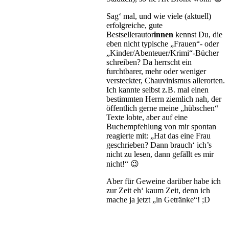
Sag‘ mal, und wie viele (aktuell)
erfolgreiche, gute
Bestsellerautor
innen
kennst Du, die
eben nicht typische „Frauen“- oder
„Kinder/Abenteuer/Krimi“-Bücher
schreiben? Da herrscht ein
furchtbarer, mehr oder weniger
versteckter, Chauvinismus allerorten.
Ich kannte selbst z.B. mal einen
bestimmten Herrn ziemlich nah, der
öffentlich gerne meine „hübschen“
Texte lobte, aber auf eine
Buchempfehlung von mir spontan
reagierte mit: „Hat das eine Frau
geschrieben? Dann brauch‘ ich’s
nicht zu lesen, dann gefällt es mir
nicht!“ 😉
Aber für Geweine darüber habe ich
zur Zeit eh‘ kaum Zeit, denn ich
mache ja jetzt „in Getränke“! ;D