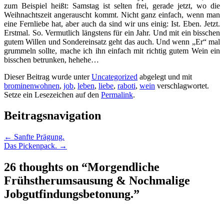
zum Beispiel heißt: Samstag ist selten frei, gerade jetzt, wo die
Weihnachtszeit angerauscht kommt. Nicht ganz einfach, wenn man
eine Fernliebe hat, aber auch da sind wir uns einig: Ist. Eben. Jetzt.
Erstmal. So. Vermutlich längstens für ein Jahr. Und mit ein bisschen
gutem Willen und Sondereinsatz geht das auch. Und wenn „Er“ mal
grummeln sollte, mache ich ihn einfach mit richtig gutem Wein ein
bisschen betrunken, hehehe…
Dieser Beitrag wurde unter
Uncategorized
abgelegt und mit
brominenwohnen
,
job
,
leben
,
liebe
,
raboti
,
wein
verschlagwortet.
Setze ein Lesezeichen auf den
Permalink
.
Beitragsnavigation
←
Sanfte Prägung.
Das Pickenpack.
→
26 thoughts on “
Morgendliche
Frühstherumsausung & Nochmalige
Jobgutfindungsbetonung.
”