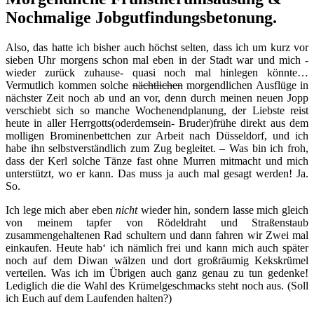
Nochmalige Jobgutfindungsbetonung.
Also, das hatte ich bisher auch höchst selten, dass ich um kurz vor
sieben Uhr morgens schon mal eben in der Stadt war und mich -
wieder zurück zuhause- quasi noch mal hinlegen könnte…
Vermutlich kommen solche
nächtlichen
morgendlichen Ausflüge in
nächster Zeit noch ab und an vor, denn durch meinen neuen Jopp
verschiebt sich so manche Wochenendplanung, der Liebste reist
heute in aller Herrgotts(oderdemsein- Bruder)frühe direkt aus dem
molligen Brominenbettchen zur Arbeit nach Düsseldorf, und ich
habe ihn selbstverständlich zum Zug begleitet. – Was bin ich froh,
dass der Kerl solche Tänze fast ohne Murren mitmacht und mich
unterstützt, wo er kann. Das muss ja auch mal gesagt werden! Ja.
So.
Ich lege mich aber eben
nicht
wieder hin, sondern lasse mich gleich
von meinem tapfer von Rödeldraht und Straßenstaub
zusammengehaltenen Rad schultern und dann fahren wir Zwei mal
einkaufen. Heute hab‘ ich nämlich frei und kann mich auch später
noch auf dem Diwan wälzen und dort großräumig Kekskrümel
verteilen. Was ich im Übrigen auch ganz genau zu tun gedenke!
Lediglich die die Wahl des Krümelgeschmacks steht noch aus. (Soll
ich Euch auf dem Laufenden halten?)