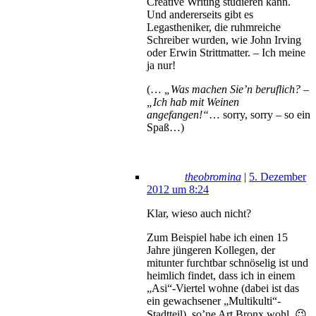
Creative Writing studieren kann.
Und andererseits gibt es
Legastheniker, die ruhmreiche
Schreiber wurden, wie John Irving
oder Erwin Strittmatter. – Ich meine
ja nur!
(…
„Was machen Sie’n beruflich? –
„Ich hab mit Weinen
angefangen!“
… sorry, sorry – so ein
Spaß…)
theobromina
|
5. Dezember
2012 um 8:24
Klar, wieso auch nicht?
Zum Beispiel habe ich einen 15
Jahre jüngeren Kollegen, der
mitunter furchtbar schnöselig ist und
heimlich findet, dass ich in einem
„Asi“-Viertel wohne (dabei ist das
ein gewachsener „Multikulti“-
Stadtteil), so’ne Art Bronx wohl. 😉