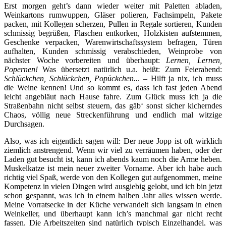
Erst morgen geht’s dann wieder weiter mit Paletten abladen,
Weinkartons rumwuppen, Gläser polieren, Fachsimpeln, Pakete
packen, mit Kollegen scherzen, Pullen in Regale sortieren, Kunden
schmissig begrüßen, Flaschen entkorken, Holzkisten aufstemmen,
Geschenke verpacken, Warenwirtschaftssystem befragen, Türen
aufhalten, Kunden schmissig verabschieden, Weinprobe von
nächster Woche vorbereiten und überhaupt:
Lernen, Lernen,
Popernen!
Was übersetzt natürlich u.a. heißt: Zum Feierabend:
Schlückchen, Schlückchen, Popückchen..
. – Hilft ja nix, ich muss
die Weine kennen! Und so kommt es, dass ich fast jeden Abend
leicht angebläut nach Hause fahre. Zum Glück muss ich ja die
Straßenbahn nicht selbst steuern, das gäb‘ sonst sicher kicherndes
Chaos, völlig neue Streckenführung und endlich mal witzige
Durchsagen.
Also, was ich eigentlich sagen will: Der neue Jopp ist oft wirklich
ziemlich anstrengend. Wenn wir viel zu verräumen haben, oder der
Laden gut besucht ist, kann ich abends kaum noch die Arme heben.
Muskelkatze ist mein neuer zweiter Vorname. Aber ich habe auch
richtig viel Spaß, werde von den Kollegen gut aufgenommen, meine
Kompetenz in vielen Dingen wird ausgiebig gelobt, und ich bin jetzt
schon gespannt, was ich in einem halben Jahr alles wissen werde.
Meine Vorratsecke in der Küche verwandelt sich langsam in einen
Weinkeller, und überhaupt kann ich’s manchmal gar nicht recht
fassen. Die Arbeitszeiten sind natürlich typisch Einzelhandel, was