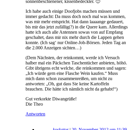
sonnenbeschienener, kissenbedeckter. 🙂
Ich habe auch einige Doofjobs machen müssen und
immer gedacht: Da muss doch noch mal was kommen,
was mir mehr entspricht. Hat dann laaaange gedauert,
bis mir das jetzt zufällig(?) in die Quere kam. Allerdings
hatte ich auch alle Antennen sowas von auf Empfang
geschaltet, dass mir nix mehr durch die Lappen gehen
konnte. (Ich sag‘ nur Online-Job-Börsen. Jeden Tag an
die 2.000 Anzeigen sichten…)
(Dem Nächsten, der reinkommt, werde ich Versuch
halber mal ein Päckchen Taschentücher anbieten, höhö.
Gibt übrigens echt welche, die reinkommen und sagen:
„Ich würde gern eine Flasche Wein kaufen.“ Muss
mich dann schon zusammenreißen, um nicht zu
antworten: „Oh, gut dass Sie keine Kartoffeln
brauchen. Die hätte ich nämlich nicht da gehabt!“)
Gut verkorkte Diwangrüße!
Die Theo
Antworten
koskator
|
20. November 2012 um 11:39