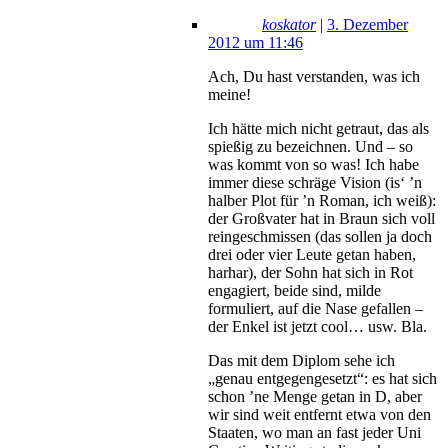
koskator
|
3. Dezember
2012 um 11:46
Ach, Du hast verstanden, was ich
meine!
Ich hätte mich nicht getraut, das als
spießig zu bezeichnen. Und – so
was kommt von so was! Ich habe
immer diese schräge Vision (is‘ ’n
halber Plot für ’n Roman, ich weiß):
der Großvater hat in Braun sich voll
reingeschmissen (das sollen ja doch
drei oder vier Leute getan haben,
harhar), der Sohn hat sich in Rot
engagiert, beide sind, milde
formuliert, auf die Nase gefallen –
der Enkel ist jetzt cool… usw. Bla.
Das mit dem Diplom sehe ich
„genau entgegengesetzt“: es hat sich
schon ’ne Menge getan in D, aber
wir sind weit entfernt etwa von den
Staaten, wo man an fast jeder Uni