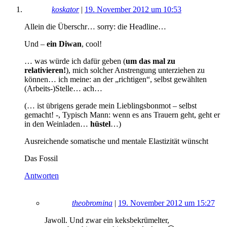
koskator
|
19. November 2012 um 10:53
Allein die Überschr… sorry: die Headline…
Und –
ein Diwan
, cool!
… was würde ich dafür geben (
um das mal zu
relativieren!
), mich solcher Anstrengung unterziehen zu
können… ich meine: an der „richtigen“, selbst gewählten
(Arbeits-)Stelle… ach…
(… ist übrigens gerade mein Lieblingsbonmot – selbst
gemacht! -, Typisch Mann: wenn es ans Trauern geht, geht er
in den Weinladen…
hüstel
…)
Ausreichende somatische und mentale Elastizität wünscht
Das Fossil
Antworten
theobromina
|
19. November 2012 um 15:27
Jawoll. Und zwar ein keksbekrümelter,