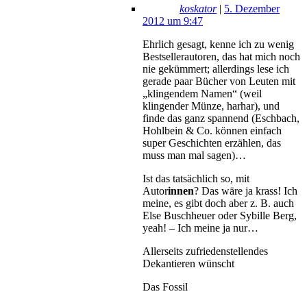
koskator
|
5. Dezember
2012 um 9:47
Ehrlich gesagt, kenne ich zu wenig
Bestsellerautoren, das hat mich noch
nie gekümmert; allerdings lese ich
gerade paar Bücher von Leuten mit
„klingendem Namen“ (weil
klingender Münze, harhar), und
finde das ganz spannend (Eschbach,
Hohlbein & Co. können einfach
super Geschichten erzählen, das
muss man mal sagen)…
Ist das tatsächlich so, mit
Autor
innen
? Das wäre ja krass! Ich
meine, es gibt doch aber z. B. auch
Else Buschheuer oder Sybille Berg,
yeah! – Ich meine ja nur…
Allerseits zufriedenstellendes
Dekantieren wünscht
Das Fossil