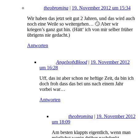
theobromina
|
19. November 2012 um 15:34
Wir haben das jetzt seit gut 2 Jahren, und das wird auch
noch eine Weile so weitergehen… 🙄 Aber wir
kriegen’s ganz gut hin. (Hätt‘ ich von mir selber früher
übrigens nie gedacht.)
Antworten
AngelxofxBlood
|
19. November 2012
um 16:28
Uff, das ist aber schon ne heftige Zeit, da bin ich
doch froh dass das bei uns nach einem Jahr
vorbei war…
Antworten
theobromina
|
19. November 2012
um 18:09
Am besten klappts eigentlich, wenn man
möglichst wenig drüber nachdenkt.