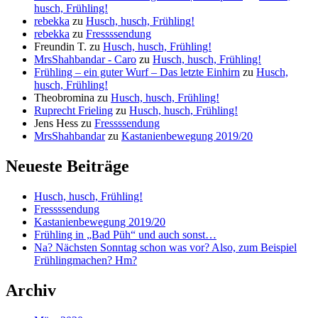
husch, Frühling!
rebekka
zu
Husch, husch, Frühling!
rebekka
zu
Fressssendung
Freundin T.
zu
Husch, husch, Frühling!
MrsShahbandar - Caro
zu
Husch, husch, Frühling!
Frühling – ein guter Wurf – Das letzte Einhirn
zu
Husch,
husch, Frühling!
Theobromina
zu
Husch, husch, Frühling!
Ruprecht Frieling
zu
Husch, husch, Frühling!
Jens Hess
zu
Fressssendung
MrsShahbandar
zu
Kastanienbewegung 2019/20
Neueste Beiträge
Husch, husch, Frühling!
Fressssendung
Kastanienbewegung 2019/20
Frühling in „Bad Püh“ und auch sonst…
Na? Nächsten Sonntag schon was vor? Also, zum Beispiel
Frühlingmachen? Hm?
Archiv