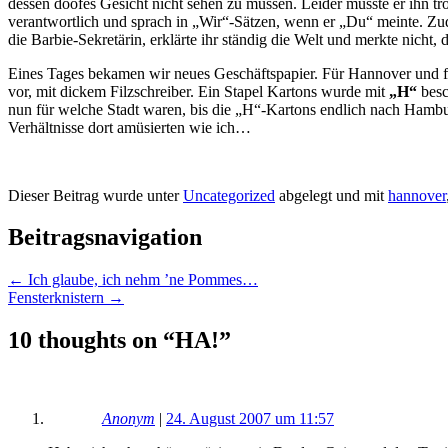
dessen doofes Gesicht nicht sehen zu müssen. Leider musste er ihn tr
verantwortlich und sprach in „Wir“-Sätzen, wenn er „Du“ meinte. Z
die Barbie-Sekretärin, erklärte ihr ständig die Welt und merkte nicht, 
Eines Tages bekamen wir neues Geschäftspapier. Für Hannover und fü
vor, mit dickem Filzschreiber. Ein Stapel Kartons wurde mit
„H“
besch
nun für welche Stadt waren, bis die „H“-Kartons endlich nach Hambur
Verhältnisse dort amüsierten wie ich…
Dieser Beitrag wurde unter
Uncategorized
abgelegt und mit
hannover
Beitragsnavigation
←
Ich glaube, ich nehm ’ne Pommes…
Fensterknistern
→
10 thoughts on “
HA!
”
Anonym
|
24. August 2007 um 11:57