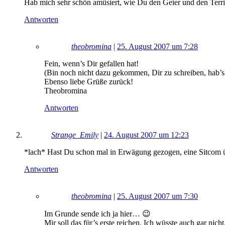
Hab mich sehr schön amüsiert, wie Du den Geier und den Terr
Antworten
theobromina
|
25. August 2007 um 7:28
Fein, wenn’s Dir gefallen hat!
(Bin noch nicht dazu gekommen, Dir zu schreiben, hab’s 
Ebenso liebe Grüße zurück!
Theobromina
Antworten
Strange_Emily
|
24. August 2007 um 12:23
*lach* Hast Du schon mal in Erwägung gezogen, eine Sitcom üb
Antworten
theobromina
|
25. August 2007 um 7:30
Im Grunde sende ich ja hier… 😉
Mir soll das für’s erste reichen. Ich wüsste auch gar nic