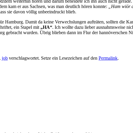
otzdem weiterhin hören und darum beneidete ich ihn auch nicht gerade.
udem kam er aus Sachsen, was man deutlich hören konnte:
„Ham wiör d
dass sie davon völlig unbeeindruckt blieb.
r Hamburg. Damit da keine Verwechslungen aufträten, sollten die Kart
riftet, ein Stapel mit
„HA“
. Ich wollte dazu lieber ausnahmsweise ni
g gebracht wurden. Übrig blieben dann im Flur der hannöverschen Nied
,
job
verschlagwortet. Setze ein Lesezeichen auf den
Permalink
.