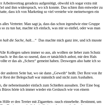
r Arbeitsvertrag geradezu aufgenötigt, obwohl ich sogar extra mit
fiel und ihm widersprach, wo ich konnte. Das schien ihm entweder zu
 hatte, dass ich von Marketing so viel verstehe wie meinetwegen ein
 alles Vertreter. Man sagt ja, dass das schon irgendwie eine Gruppe
 so zu tun hat, machte ich einfach, was mir so einfiel, oder was man
nn halt die Sache, halt…“
Das machte mich ganz irre, und ich musste
Alle Kollegen sahen immer so aus, als wollten sie lieber zum Schutz
ch- te ihn das so rasend, dass er tatsächlich anbot, mir den Hals
ollte er das als „Scherz“ gemeint haben. Deswegen also hatte ich so
 der anderen Seite hat, wo sie dann „Geweih“ heißt. Der Rest von ihr
er Rest der Belegschaft war männlich und nicht zum Aushalten.
en, die nebeneinander einfach zum Schießen aussahen. Der Eine bog
es Büros hörte ich immer wieder ein Geräusch wie von einem
en Hilfe er den Terrier mit Zigaretten- rauch einnebelte. Bestimmt, um