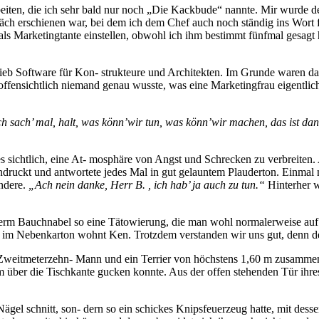
beiten, die ich sehr bald nur noch „Die Kackbude“ nannte. Mir wurde de
äch erschienen war, bei dem ich dem Chef auch noch ständig ins Wort 
 als Marketingtante einstellen, obwohl ich ihm bestimmt fünfmal gesagt
ieb Software für Kon- strukteure und Architekten. Im Grunde waren das
offensichtlich niemand genau wusste, was eine Marketingfrau eigentlich
ch sach’ mal, halt, was könn’wir tun, was könn’wir machen, das ist da
es sichtlich, eine At- mosphäre von Angst und Schrecken zu verbreiten. 
ndruckt und antwortete jedes Mal in gut gelauntem Plauderton. Einmal ma
andere.
„Ach nein danke, Herr B. , ich hab’ ja auch zu tun.“
Hinterher w
unterm Bauchnabel so eine Tätowierung, die man wohl normalerweise auf
d im Nebenkarton wohnt Ken. Trotzdem verstanden wir uns gut, denn d
ein Zweitmeterzehn- Mann und ein Terrier von höchstens 1,60 m zusamm
um über die Tischkante gucken konnte. Aus der offen stehenden Tür ihr
 Nägel schnitt, son- dern so ein schickes Knipsfeuerzeug hatte, mit dess