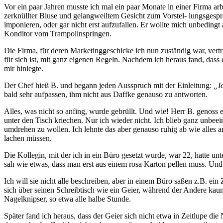
Vor ein paar Jahren musste ich mal ein paar Monate in einer Firma ar
zerknüllter Bluse und gelangweiltem Gesicht zum Vorstel- lungsgespr
imponieren, oder gar nicht erst aufzufallen. Er wollte mich unbedingt
Konditor vom Trampolinspringen.
Die Firma, für deren Marketinggeschicke ich nun zuständig war, vertr
für sich ist, mit ganz eigenen Regeln. Nachdem ich heraus fand, dass 
mir hinlegte.
Der Chef hieß B. und begann jeden Ausspruch mit der Einleitung:
„I
bald sehr aufpassen, ihm nicht aus Daffke genauso zu antworten.
Alles, was nicht so anfing, wurde gebrüllt. Und wie! Herr B. genoss 
unter den Tisch kriechen. Nur ich wieder nicht. Ich blieb ganz unbeei
umdrehen zu wollen. Ich lehnte das aber genauso ruhig ab wie alles 
lachen müssen.
Die Kollegin, mit der ich in ein Büro gesetzt wurde, war 22, hatte 
sah wie etwas, dass man erst aus einem rosa Karton pellen muss. Un
Ich will sie nicht alle beschreiben, aber in einem Büro saßen z.B. 
sich über seinen Schreibtisch wie ein Geier, während der Andere ka
Nagelknipser, so etwa alle halbe Stunde.
Später fand ich heraus, dass der Geier sich nicht etwa in Zeitlupe die