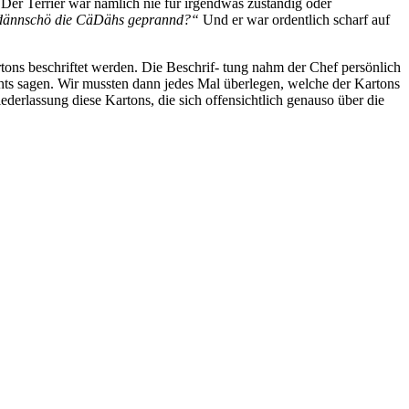
 Der Terrier war nämlich nie für irgendwas zuständig oder
ännschö die CäDähs geprannd?“
Und er war ordentlich scharf auf
ons beschriftet werden. Die Beschrif- tung nahm der Chef persönlich
chts sagen. Wir mussten dann jedes Mal überlegen, welche der Kartons
erlassung diese Kartons, die sich offensichtlich genauso über die