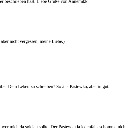
ier beschrieben hast. Liebe Grüße von Annemikki
aber nicht vergessen, meine Liebe.)
er Dein Leben zu schreiben? So à la Pastewka, aber in gut.
ht, wer mich da spielen sollte. Der Pastewka ja jedenfalls schomma nicht