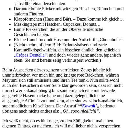
selbst übereinanderschichten.
Darunter bunte Sticker mit witzigen Häschen, Blümchen und
anderen Figuren.
Klappförmchen (Hase und Bär). – Dazu komme ich gleich…
Maskingtape mit Häschen, Cupcakes, Donuts…
Bunte Piekserchen, die an der Oberseite niedliche
Gesichtchen haben.
Kleine Lunchbox mit Hase und der Aufschrift „Chocoholic“.
(Nicht mehr auf dem Bild: Erdnussbaisers und zarte
Karamellkrispelwaffeln, ein bisschen ähnlich den geliebten
„Crêpes Dentelle“
, und doch wieder ganz anders, japanisch
eben. Sie sind bereits selig verknuspert worden.)
Beim Auspacken dieses ganzen verrückten Zeugs jubelte ich
ununterbrochen vor mich hin und kriegte rote Bäckchen, währen
Mayumi sich still amüsierte und ihren Tee trank. Nun sollte wohl
auch den Besuchern dieser Seite klar geworden sein, dass ich nicht
nur schwer kakaoabhängig bin, sondern auch eine mittlerweile
ausgereifte Hasenmacke habe und dazu gelegentlich eine
ausgeprägte Affinität zu unnützem, aber sind-wir-doch-mal-ehrlich,
superniedlichem Kitschkram. Der Ausruf
*“
Kawaii!
„
bedeutet
übrigens auch nichts andres als:
„Oh, sooo niedlich!“
.
Ich weiß nicht, ob es hinkriege, zu den Süßigkeiten mal einen
eigenen Eintrag zu machen, ich will mal lieber nichts versprechen.