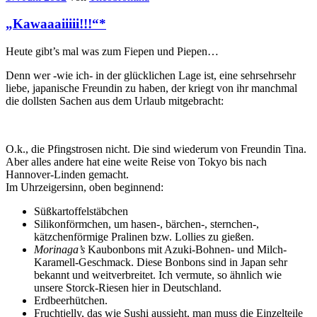
„Kawaaaiiiii!!!“*
Heute gibt’s mal was zum Fiepen und Piepen…
Denn wer -wie ich- in der glücklichen Lage ist, eine sehrsehrsehr
liebe, japanische Freundin zu haben, der kriegt von ihr manchmal
die dollsten Sachen aus dem Urlaub mitgebracht:
O.k., die Pfingstrosen nicht. Die sind wiederum von Freundin Tina.
Aber alles andere hat eine weite Reise von Tokyo bis nach
Hannover-Linden gemacht.
Im Uhrzeigersinn, oben beginnend:
Süßkartoffelstäbchen
Silikonförmchen, um hasen-, bärchen-, sternchen-,
kätzchenförmige Pralinen bzw. Lollies zu gießen.
Morinaga’s
Kaubonbons mit Azuki-Bohnen- und Milch-
Karamell-Geschmack. Diese Bonbons sind in Japan sehr
bekannt und weitverbreitet. Ich vermute, so ähnlich wie
unsere Storck-Riesen hier in Deutschland.
Erdbeerhütchen.
Fruchtjelly, das wie Sushi aussieht, man muss die Einzelteile