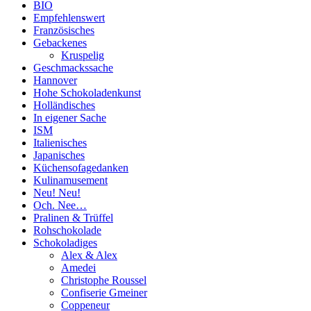
BIO
Empfehlenswert
Französisches
Gebackenes
Kruspelig
Geschmackssache
Hannover
Hohe Schokoladenkunst
Holländisches
In eigener Sache
ISM
Italienisches
Japanisches
Küchensofagedanken
Kulinamusement
Neu! Neu!
Och. Nee…
Pralinen & Trüffel
Rohschokolade
Schokoladiges
Alex & Alex
Amedei
Christophe Roussel
Confiserie Gmeiner
Coppeneur