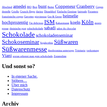
amedei
bunt
Coppeneur
Cranberry
Abschied
BIO
Brot
Butter
Crepes
dentelle
Criollo
Crunch flipps
darino
Düsseldorf
Einfache Genüsse
fairtrade
Forastero
heimelie
französische crepes
Gavottes
giovinezza
Gut & Gerne
ISM
Köln
hochprozentig
koeln
I'm delicious
Kakaomasse
moers
sabadi
presse
rheinische post
rohschokolade
salon du chocolat
Schokolade
schokoladenseminar
Schokoseminar
Süßwaren
Sojalecithin
Süßwarenmesse
theobromina unterwegs
Trinitario
verkostung
Viani
woran erkennt man gute schokolade
Zutatenliste
Und sonst so?
In eigener Sache.
Stöbern…
Über mich
Datenschutz
Impressum
Archiv