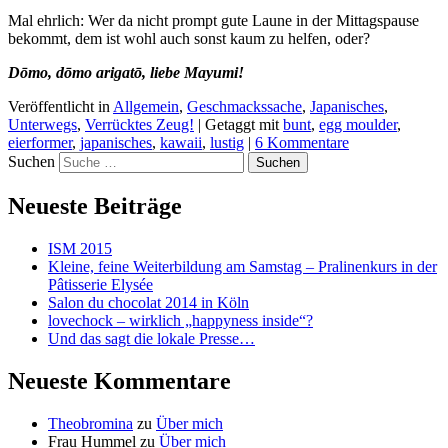
Mal ehrlich: Wer da nicht prompt gute Laune in der Mittagspause
bekommt, dem ist wohl auch sonst kaum zu helfen, oder?
Dōmo, dōmo arigatō, liebe Mayumi!
Veröffentlicht in
Allgemein
,
Geschmackssache
,
Japanisches
,
Unterwegs
,
Verrücktes Zeug!
|
Getaggt mit
bunt
,
egg moulder
,
eierformer
,
japanisches
,
kawaii
,
lustig
|
6 Kommentare
Suchen
Neueste Beiträge
ISM 2015
Kleine, feine Weiterbildung am Samstag – Pralinenkurs in der
Pâtisserie Elysée
Salon du chocolat 2014 in Köln
lovechock – wirklich „happyness inside“?
Und das sagt die lokale Presse…
Neueste Kommentare
Theobromina
zu
Über mich
Frau Hummel
zu
Über mich