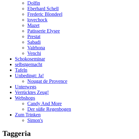
Dolfin
Eberhard Schell
Frederic Blondeel
lovechock
Mazet
Patisserie Elysee
Prestat
Sabadi
Valrhona
Venchi
Schokoseminar
selbstgemacht
Tafeln
Unbedingt: Ja!
Nougat de Provence
Unterwegs
Verrücktes Zeug!
Webshops
Candy And More
Der süße Regenbogen
Zum Trinken
Simon's
Taggeria