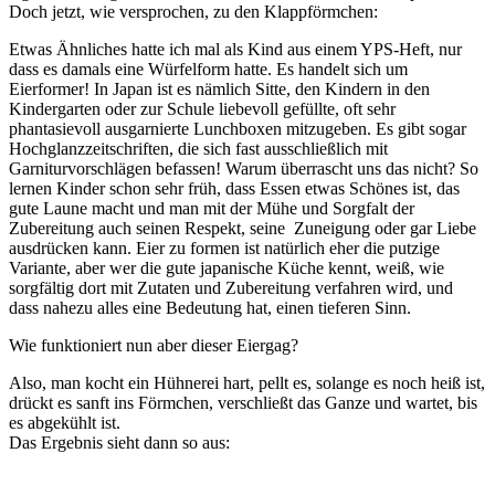
Doch jetzt, wie versprochen, zu den Klappförmchen:
Etwas Ähnliches hatte ich mal als Kind aus einem YPS-Heft, nur
dass es damals eine Würfelform hatte. Es handelt sich um
Eierformer! In Japan ist es nämlich Sitte, den Kindern in den
Kindergarten oder zur Schule liebevoll gefüllte, oft sehr
phantasievoll ausgarnierte Lunchboxen mitzugeben. Es gibt sogar
Hochglanzzeitschriften, die sich fast ausschließlich mit
Garniturvorschlägen befassen! Warum überrascht uns das nicht? So
lernen Kinder schon sehr früh, dass Essen etwas Schönes ist, das
gute Laune macht und man mit der Mühe und Sorgfalt der
Zubereitung auch seinen Respekt, seine Zuneigung oder gar Liebe
ausdrücken kann. Eier zu formen ist natürlich eher die putzige
Variante, aber wer die gute japanische Küche kennt, weiß, wie
sorgfältig dort mit Zutaten und Zubereitung verfahren wird, und
dass nahezu alles eine Bedeutung hat, einen tieferen Sinn.
Wie funktioniert nun aber dieser Eiergag?
Also, man kocht ein Hühnerei hart, pellt es, solange es noch heiß ist,
drückt es sanft ins Förmchen, verschließt das Ganze und wartet, bis
es abgekühlt ist.
Das Ergebnis sieht dann so aus: