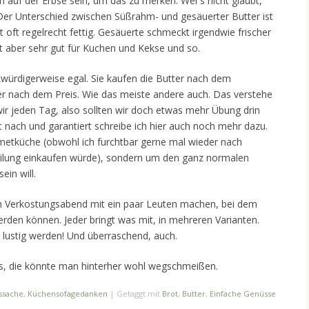
n auf der Erbse sein, um das zu merken. Wer’s nicht glaubt,
 Der Unterschied zwischen Süßrahm- und gesäuerter Butter ist
t oft regelrecht fettig. Gesäuerte schmeckt irgendwie frischer
t aber sehr gut für Kuchen und Kekse und so.
würdigerweise egal. Sie kaufen die Butter nach dem
er nach dem Preis. Wie das meiste andere auch. Das verstehe
wir jeden Tag, also sollten wir doch etwas mehr Übung drin
 nach und garantiert schreibe ich hier auch noch mehr dazu.
rmetküche (obwohl ich furchtbar gerne mal wieder nach
teilung einkaufen würde), sondern um den ganz normalen
ein will.
en Verkostungsabend mit ein paar Leuten machen, bei dem
rden können. Jeder bringt was mit, in mehreren Varianten.
 lustig werden! Und überraschend, auch.
ngs, die könnte man hinterher wohl wegschmeißen.
ssache
,
Küchensofagedanken
|
Getaggt mit
Brot
,
Butter
,
Einfache Genüsse