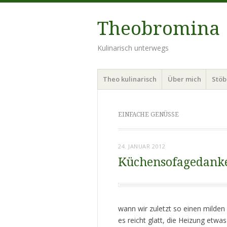
Theobromina
Kulinarisch unterwegs
Menü
Zum
Theo kulinarisch
Über mich
Stö
Inhalt
springen
EINFACHE GENÜSSE
24. JANUAR 2012
Küchensofagedanken
wann wir zuletzt so einen milden
es reicht glatt, die Heizung etw