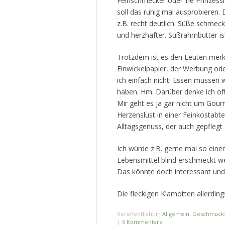
Feinschmecker oder ’ne Prinzessi
soll das ruhig mal ausprobieren.
z.B. recht deutlich. Süße schmeck
und herzhafter. Süßrahmbutter is
Trotzdem ist es den Leuten merk
Einwickelpapier, der Werbung od
ich einfach nicht! Essen müssen 
haben. Hm. Darüber denke ich oft
Mir geht es ja gar nicht um Gou
Herzenslust in einer Feinkostab
Alltagsgenuss, der auch gepflegt s
Ich würde z.B. gerne mal so ein
Lebensmittel blind erschmeckt we
Das könnte doch interessant und
Die fleckigen Klamotten allerdi
Veröffentlicht in
Allgemein
,
Geschmack
|
6 Kommentare