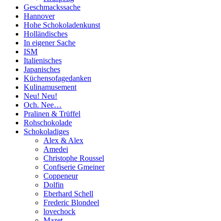
Geschmackssache
Hannover
Hohe Schokoladenkunst
Holländisches
In eigener Sache
ISM
Italienisches
Japanisches
Küchensofagedanken
Kulinamusement
Neu! Neu!
Och. Nee…
Pralinen & Trüffel
Rohschokolade
Schokoladiges
Alex & Alex
Amedei
Christophe Roussel
Confiserie Gmeiner
Coppeneur
Dolfin
Eberhard Schell
Frederic Blondeel
lovechock
Mazet