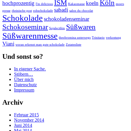
ISM
Köln
hochprozentig
koeln
I'm delicious
Kakaomasse
moers
sabadi
presse
rheinische post
rohschokolade
salon du chocolat
Schokolade
schokoladenseminar
Schokoseminar
Süßwaren
Sojalecithin
Süßwarenmesse
theobromina unterwegs
Trinitario
verkostung
Viani
woran erkennt man gute schokolade
Zutatenliste
Und sonst so?
In eigener Sache.
Stöbern…
Über mich
Datenschutz
Impressum
Archiv
Februar 2015
November 2014
Juni 2014
Mai 2014