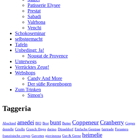
Patisserie Elysee
Prestat
Sabadi
Valrhona
Venchi
Schokoseminar
selbstgemacht
Tafeln
Unbedingt: Ja!
Nougat de Provence
Unterwegs
Verrücktes Zeug!
Webshops
Candy And More
Der süße Regenbogen
Zum Trinken
Simon's
Taggeria
amedei
bunt
Coppeneur
Cranberry
Abschied
BIO
Brot
Butter
Crepes
dentelle
Criollo
Crunch flipps
darino
Düsseldorf
Einfache Genüsse
fairtrade
Forastero
heimelie
französische crepes
Gavottes
giovinezza
Gut & Gerne