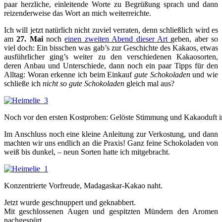
paar herzliche, einleitende Worte zu Begrüßung sprach und dann
reizenderweise das Wort an mich weiterreichte.
Ich will jetzt natürlich nicht zuviel verraten, denn schließlich wird es
am
27. Mai
noch
einen zweiten Abend dieser Art
geben, aber so
viel doch: Ein bisschen was gab’s zur Geschichte des Kakaos, etwas
ausführlicher ging’s weiter zu den verschiedenen Kakaosorten,
deren Anbau und Unterschiede, dann noch ein paar Tipps für den
Alltag: Woran erkenne ich beim Einkauf
gute Schokoladen
und wie
schließe ich
nicht so gute Schokoladen
gleich mal aus?
Noch vor den ersten Kostproben: Gelöste Stimmung und Kakaoduft in
Im Anschluss noch eine kleine Anleitung zur Verkostung, und dann
machten wir uns endlich an die Praxis! Ganz feine Schokoladen von
weiß bis dunkel, – neun Sorten hatte ich mitgebracht.
Konzentrierte Vorfreude, Madagaskar-Kakao naht.
Jetzt wurde geschnuppert und geknabbert.
Mit geschlossenen Augen und gespitzten Mündern den Aromen
nachgespürt.