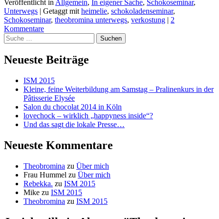
Veröffentlicht in
Allgemein
,
In eigener Sache
,
Schokoseminar
,
Unterwegs
|
Getaggt mit
heimelie
,
schokoladenseminar
,
Schokoseminar
,
theobromina unterwegs
,
verkostung
|
2
Kommentare
Suchen
Neueste Beiträge
ISM 2015
Kleine, feine Weiterbildung am Samstag – Pralinenkurs in der
Pâtisserie Elysée
Salon du chocolat 2014 in Köln
lovechock – wirklich „happyness inside“?
Und das sagt die lokale Presse…
Neueste Kommentare
Theobromina
zu
Über mich
Frau Hummel
zu
Über mich
Rebekka.
zu
ISM 2015
Mike
zu
ISM 2015
Theobromina
zu
ISM 2015