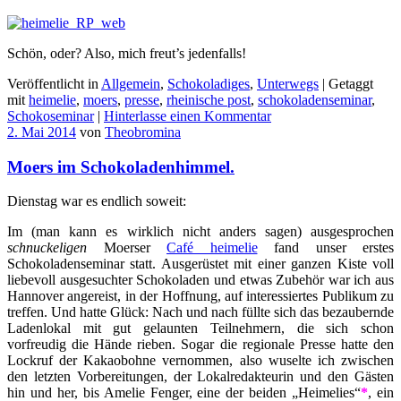
Schön, oder? Also, mich freut’s jedenfalls!
Veröffentlicht in
Allgemein
,
Schokoladiges
,
Unterwegs
|
Getaggt
mit
heimelie
,
moers
,
presse
,
rheinische post
,
schokoladenseminar
,
Schokoseminar
|
Hinterlasse einen Kommentar
2. Mai 2014
von
Theobromina
Moers im Schokoladenhimmel.
Dienstag war es endlich soweit:
Im (man kann es wirklich nicht anders sagen) ausgesprochen
schnuckeligen
Moerser
Café heimelie
fand unser erstes
Schokoladenseminar statt. Ausgerüstet mit einer ganzen Kiste voll
liebevoll ausgesuchter Schokoladen und etwas Zubehör war ich aus
Hannover angereist, in der Hoffnung, auf interessiertes Publikum zu
treffen. Und hatte Glück: Nach und nach füllte sich das bezaubernde
Ladenlokal mit gut gelaunten Teilnehmern, die sich schon
vorfreudig die Hände rieben. Sogar die regionale Presse hatte den
Lockruf der Kakaobohne vernommen, also wuselte ich zwischen
den letzten Vorbereitungen, der Lokalredakteurin und den Gästen
hin und her, bis Amelie Fenger, eine der beiden „Heimelies“
*
, ein