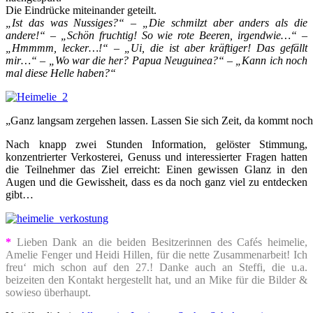
Die Eindrücke miteinander geteilt.
„Ist das was Nussiges?“ – „Die schmilzt aber anders als die
andere!“ – „Schön fruchtig! So wie rote Beeren, irgendwie…“ –
„Hmmmm, lecker…!“ – „Ui, die ist aber kräftiger! Das gefällt
mir…“ – „Wo war die her? Papua Neuguinea?“ – „Kann ich noch
mal diese Helle haben?“
„Ganz langsam zergehen lassen. Lassen Sie sich Zeit, da kommt noc
Nach knapp zwei Stunden Information, gelöster Stimmung,
konzentrierter Verkosterei, Genuss und interessierter Fragen hatten
die Teilnehmer das Ziel erreicht: Einen gewissen Glanz in den
Augen und die Gewissheit, dass es da noch ganz viel zu entdecken
gibt…
*
Lieben Dank an die beiden Besitzerinnen des Cafés heimelie,
Amelie Fenger und Heidi Hillen, für die nette Zusammenarbeit! Ich
freu‘ mich schon auf den 27.! Danke auch an Steffi, die u.a.
beizeiten den Kontakt hergestellt hat, und an Mike für die Bilder &
sowieso überhaupt.