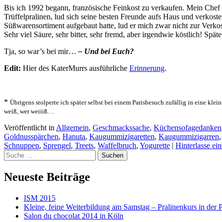
Bis ich 1992 begann, französische Feinkost zu verkaufen. Mein Chef 
Trüffelpralinen, lud sich seine besten Freunde aufs Haus und verkost
Süßwarensortiment aufgebaut hatte, lud er mich zwar nicht zur Verko
Sehr viel Säure, sehr bitter, sehr fremd, aber irgendwie köstlich! Spät
Tja, so war’s bei mir…
– Und bei Euch?
Edit:
Hier des KaterMurrs ausführliche
Erinnerung
.
*
Übrigens stolperte ich später selbst bei einem Parisbesuch zufällig in eine k
weiß, wer weiiiß…
Veröffentlicht in
Allgemein
,
Geschmackssache
,
Küchensofagedanken
Goldnusspärchen
,
Hanuta
,
Kaugummizigaretten
,
Kaugummizigarren
Schnuppen
,
Sprengel
,
Treets
,
Waffelbruch
,
Yogurette
|
Hinterlasse e
Suchen
Neueste Beiträge
ISM 2015
Kleine, feine Weiterbildung am Samstag – Pralinenkurs in der P
Salon du chocolat 2014 in Köln