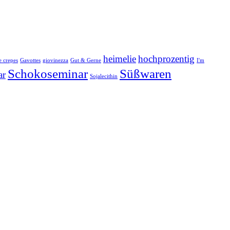
heimelie
hochprozentig
e crepes
Gavottes
giovinezza
Gut & Gerne
I'm
Schokoseminar
Süßwaren
ar
Sojalecithin