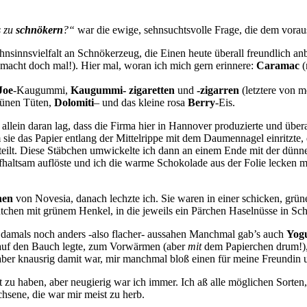
s zu
schnökern
?“
war die ewige, sehnsuchtsvolle Frage, die dem vorau
nsinnsvielfalt an Schnökerzeug, die Einen heute überall freundlich an
 (macht doch mal!). Hier mal, woran ich mich gern erinnere:
Caramac
(
Joe
-Kaugummi,
Kaugummi- zigaretten
und
-zigarren
(letztere von m
rünen Tüten,
Dolomiti
– und das kleine rosa
Berry
-Eis.
 allein daran lag, dass die Firma hier in Hannover produzierte und über
 sie das Papier entlang der Mittelrippe mit dem Daumennagel einritzte,
eteilt. Diese Stäbchen umwickelte ich dann an einem Ende mit der dün
fhaltsam auflöste und ich die warme Schokolade aus der Folie lecken mu
hen
von Novesia, danach lechzte ich. Sie waren in einer schicken, grü
tchen mit grünem Henkel, in die jeweils ein Pärchen Haselnüsse in Scho
a damals noch anders -also flacher- aussahen Manchmal gab’s auch
Yogu
n auf den Bauch legte, zum Vorwärmen (aber
mit
dem Papierchen drum!),
 aber knausrig damit war, mir manchmal bloß einen für meine Freundi
 zu haben, aber neugierig war ich immer. Ich aß alle möglichen Sorten,
sene, die war mir meist zu herb.