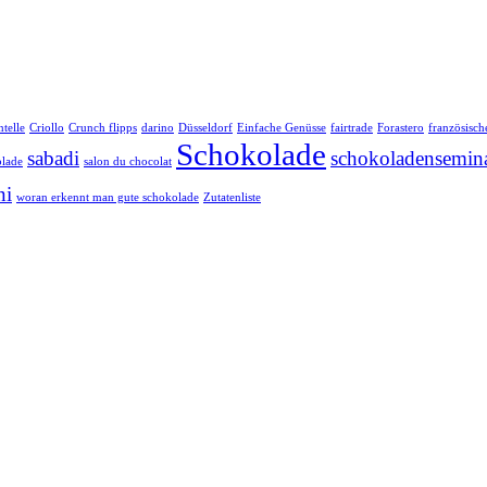
telle
Criollo
Crunch flipps
darino
Düsseldorf
Einfache Genüsse
fairtrade
Forastero
französisch
Schokolade
sabadi
schokoladensemin
olade
salon du chocolat
ni
woran erkennt man gute schokolade
Zutatenliste