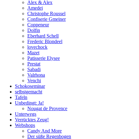
Alex & Alex
Amedei
Christophe Roussel
Confiserie Gmeiner
Coppeneur
Dolfin
Eberhard Schell
Frederic Blondeel
lovechock
Mazet
Patisserie Elysee
Prestat
Sabadi
Valrhona
Venchi
Schokoseminar
selbstgemacht
Tafeln
Unbedingt: Ja!
Nougat de Provence
Unterwegs
Verrücktes Zeug!
Webshops
Candy And More
Der süße Regenbogen