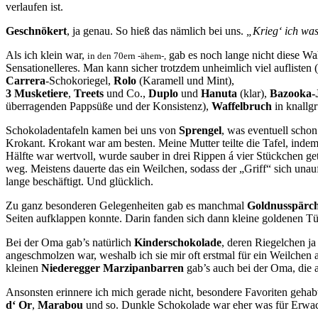
verlaufen ist.
Geschnökert
, ja genau. So hieß das nämlich bei uns.
„Krieg‘ ich wa
Als ich klein war,
gab es noch lange nicht diese Wah
in den 70ern -ähem-,
Sensationelleres. Man kann sicher trotzdem unheimlich viel auflisten
Carrera
-Schokoriegel,
Rolo
(Karamell und Mint),
3 Musketiere
,
Treets
und Co.,
Duplo
und
Hanuta
(klar),
Bazooka-
überragenden Pappsüße und der Konsistenz),
Waffelbruch
in knallg
Schokoladentafeln kamen bei uns von
Sprengel
, was eventuell schon
Krokant. Krokant war am besten. Meine Mutter teilte die Tafel, indem
Hälfte war wertvoll, wurde sauber in drei Rippen á vier Stückchen g
weg. Meistens dauerte das ein Weilchen, sodass der „Griff“ sich unau
lange beschäftigt. Und glücklich.
Zu ganz besonderen Gelegenheiten gab es manchmal
Goldnusspärc
Seiten aufklappen konnte. Darin fanden sich dann kleine goldenen Tü
Bei der Oma gab’s natürlich
Kinderschokolade
, deren Riegelchen j
angeschmolzen war, weshalb ich sie mir oft erstmal für ein Weilche
kleinen
Niederegger Marzipanbarren
gab’s auch bei der Oma, die
Ansonsten erinnere ich mich gerade nicht, besondere Favoriten gehabt
d‘ Or
,
Marabou
und so. Dunkle Schokolade war eher was für Erwach