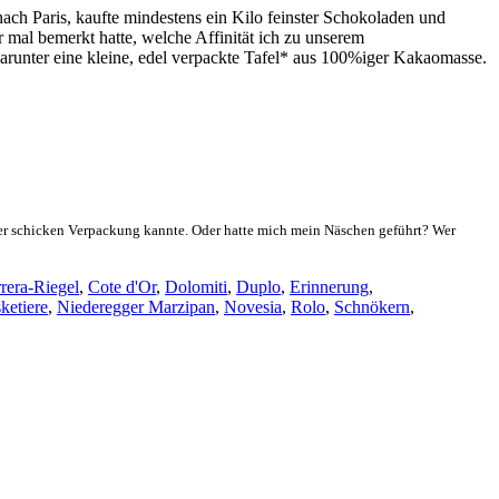
ach Paris, kaufte mindestens ein Kilo feinster Schokoladen und
r mal bemerkt hatte, welche Affinität ich zu unserem
darunter eine kleine, edel verpackte Tafel* aus 100%iger Kakaomasse.
n der schicken Verpackung kannte. Oder hatte mich mein Näschen geführt? Wer
rera-Riegel
,
Cote d'Or
,
Dolomiti
,
Duplo
,
Erinnerung
,
ketiere
,
Niederegger Marzipan
,
Novesia
,
Rolo
,
Schnökern
,