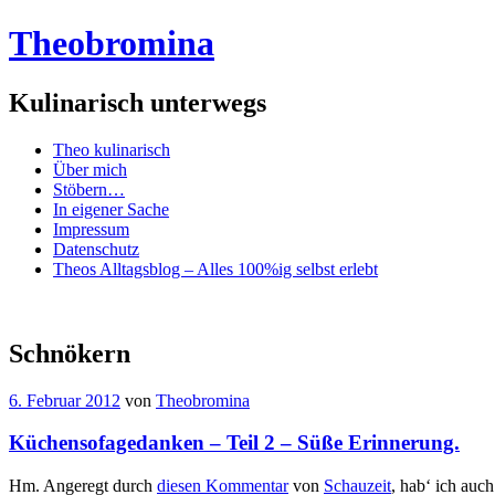
Theobromina
Kulinarisch unterwegs
Menü
Zum
Theo kulinarisch
Inhalt
Über mich
springen
Stöbern…
In eigener Sache
Impressum
Datenschutz
Theos Alltagsblog – Alles 100%ig selbst erlebt
Schnökern
6. Februar 2012
von
Theobromina
Küchensofagedanken – Teil 2 – Süße Erinnerung.
Hm. Angeregt durch
diesen Kommentar
von
Schauzeit
, hab‘ ich auc