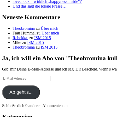
lovechock – wirklich „happyness inside“?
Und das sagt die lokale Presse…
Neueste Kommentare
Theobromina
zu
Über mich
Frau Hummel
zu
Über mich
Rebekka.
zu
ISM 2015
Mike
zu
ISM 2015
Theobromina
zu
ISM 2015
Ja, ich will ein Abo von "Theobromina kul
Gib' mir Deine E-Mail-Adresse und ich sag' Dir Bescheid, wenn's wa
E-
Mail-
Adresse
Ab geht's...
Schließe dich 9 anderen Abonnenten an
Kategorien