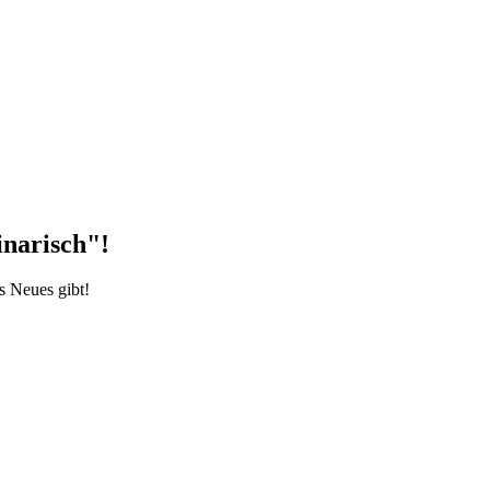
inarisch"!
s Neues gibt!