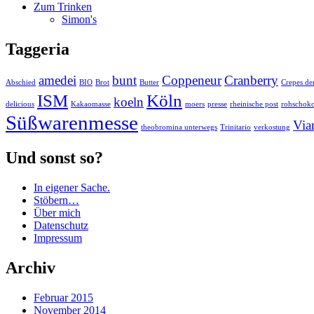
Zum Trinken
Simon's
Taggeria
amedei
bunt
Coppeneur
Cranberry
Abschied
BIO
Brot
Butter
Crepes den
ISM
Köln
koeln
delicious
Kakaomasse
moers
presse
rheinische post
rohschok
Süßwarenmesse
Via
theobromina unterwegs
Trinitario
verkostung
Und sonst so?
In eigener Sache.
Stöbern…
Über mich
Datenschutz
Impressum
Archiv
Februar 2015
November 2014