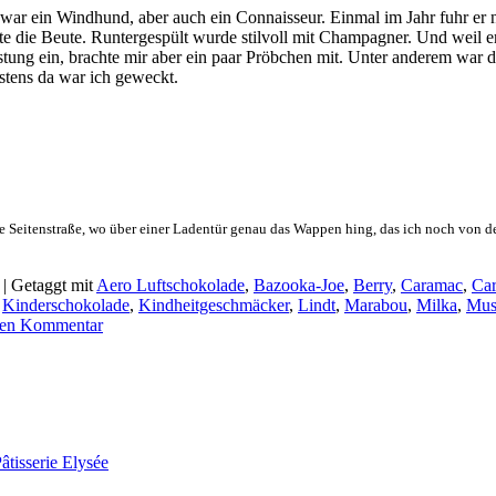
war ein Windhund, aber auch ein Connaisseur. Einmal im Jahr fuhr er n
ete die Beute. Runtergespült wurde stilvoll mit Champagner. Und weil e
stung ein, brachte mir aber ein paar Pröbchen mit. Unter anderem war 
estens da war ich geweckt.
leine Seitenstraße, wo über einer Ladentür genau das Wappen hing, das ich noch vo
|
Getaggt mit
Aero Luftschokolade
,
Bazooka-Joe
,
Berry
,
Caramac
,
Car
,
Kinderschokolade
,
Kindheitgeschmäcker
,
Lindt
,
Marabou
,
Milka
,
Mus
inen Kommentar
âtisserie Elysée