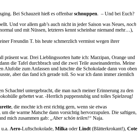
sging. Bei Schauzeit hieß es offenbar
schnuppen
. – Und bei Euch?
bellt. Und vor allem gab’s auch nicht in jeder Saison was Neues,
noch
normal und mit Nüssen, letzteres kennt scheinbar niemand mehr…),
einer Freundin T. bis heute schmerzlich vermisst wegen ihrer
all präsent war. Drei Lieblingssorten hatte ich: Marzipan, Orange und
 dann die Tafel durchbrach und die zwei Teile auseinanderriss. Meine
nen Alufolie zum Anfassen und lutschte die Schokolade dann von oben
sste, aber das fand ich gerade toll. So war ich dann immer ziemlich
nen Schachtel untergebracht, die man nach meiner Erinnerung zu den
kohülle gebettet war. -Herrlich puppenstubig und tolles Spielzeug!
rette
, die mochte ich erst richtig gern, wenn sie etwas
 um die warme Matsche dann vorsichtig hervorzupulen. Die saftigen,
n und mich zusammen gab:
„Aber schön teilen!“
Naja.
 u.a.
Aero
-Luftschokolade,
Milka
oder
Lindt
(Blätterkrokant!),
Cote