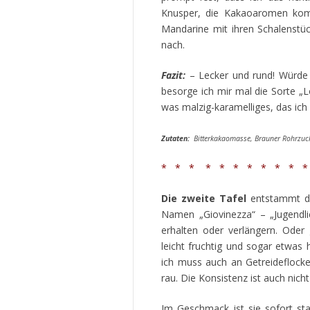
Knusper, die Kakaoaromen komm
Mandarine mit ihren Schalenstüc
nach.
Fazit:
– Lecker und rund! Würde i
besorge ich mir mal die Sorte „
was malzig-karamelliges, das ich
Zutaten:
Bitterkakaomasse, Brauner Rohrzucke
* * * * * * * * * * *
Die zweite Tafel
entstammt der
Namen „Giovinezza“ – „Jugendlic
erhalten oder verlängern. Oder
leicht fruchtig und sogar etwas h
ich muss auch an Getreideflocke
rau. Die Konsistenz ist auch nic
Im Geschmack ist sie sofort sta