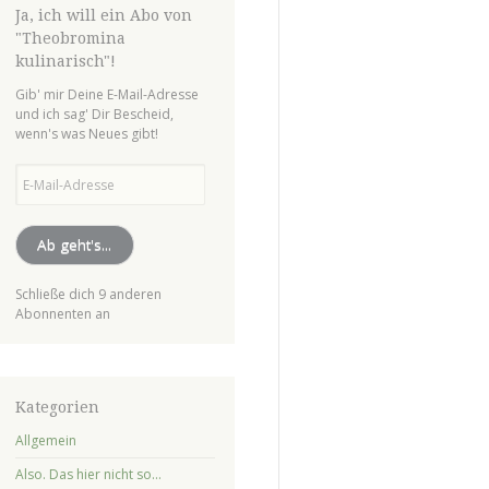
Ja, ich will ein Abo von
"Theobromina
kulinarisch"!
Gib' mir Deine E-Mail-Adresse
und ich sag' Dir Bescheid,
wenn's was Neues gibt!
E-
Mail-
Adresse
Ab geht's...
Schließe dich 9 anderen
Abonnenten an
Kategorien
Allgemein
Also. Das hier nicht so…