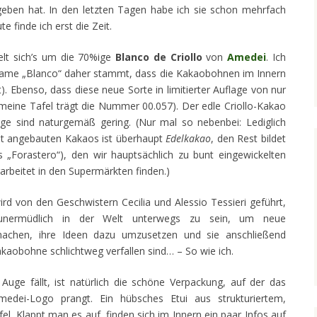
eben hat. In den letzten Tagen habe ich sie schon mehrfach
 finde ich erst die Zeit.
delt sich’s um die 70%ige
Blanco de Criollo
von
Amedei
. Ich
Name „Blanco“ daher stammt, dass die Kakaobohnen im Innern
t). Ebenso, dass diese neue Sorte in limitierter Auflage von nur
(meine Tafel trägt die Nummer 00.057). Der edle Criollo-Kakao
äge sind naturgemäß gering. (Nur mal so nebenbei: Lediglich
t angebauten Kakaos ist überhaupt
Edelkakao
, den Rest bildet
s „Forastero“), den wir hauptsächlich zu bunt eingewickelten
arbeitet in den Supermärkten finden.)
rd von den Geschwistern Cecilia und Alessio Tessieri geführt,
 unermüdlich in der Welt unterwegs zu sein, um neue
chen, ihre Ideen dazu umzusetzen und sie anschließend
akaobohne schlichtweg verfallen sind… – So wie ich.
Auge fällt, ist natürlich die schöne Verpackung, auf der das
edei-Logo prangt. Ein hübsches Etui aus strukturiertem,
el. Klappt man es auf, finden sich im Innern ein paar Infos auf