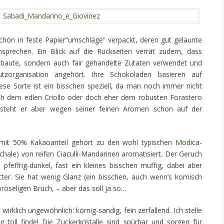
hön in feste Papier“umschläge“ verpackt, deren gut gelaunte
ansprechen. Ein Blick auf die Rückseiten verrät zudem, dass
gebaute, sondern auch fair gehandelte Zutaten verwendet und
utzorganisation angehört. Ihre Schokoladen basieren auf
se Sorte ist ein bisschen speziell, da man noch immer nicht
ch dem edlen Criollo oder doch eher dem robusten Forastero
 steht er aber wegen seiner feinen Aromen schon auf der
 mit 50% Kakaoanteil gehört zu den wohl typischen
Modica-
chale) von reifen Ciaculli-Mandarinen aromatisiert. Der Geruch
 pfeffrig-dunkel, fast ein kleines bisschen muffig, dabei aber
bitter. Sie hat wenig Glanz (ein bisschen, auch wenn’s komisch
 bröseligen Bruch, – aber das soll ja so…
irklich ungewöhnlich: körnig-sandig, fein zerfallend. Ich stelle
g toll finde! Die Zuckerkristalle sind spürbar und sorgen für