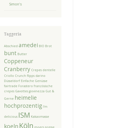
Simon's
Taggeria
amedei
Abschied
BIO
Brot
bunt
Butter
Coppeneur
Cranberry
Crepes dentelle
Criollo
Crunch flipps
darino
Düsseldorf
Einfache Genüsse
fairtrade
Forastero
französische
crepes
Gavottes
giovinezza
Gut &
heimelie
Gerne
hochprozentig
I'm
ISM
delicious
Kakaomasse
Köln
koeln
moers
presse