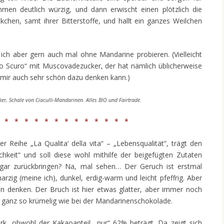
en deutlich würzig, und dann erwischt einen plötzlich die
kchen, samt ihrer Bitterstoffe, und hallt ein ganzes Weilchen
ch aber gern auch mal ohne Mandarine probieren. (Vielleicht
Lo Scuro“ mit Muscovadezucker, der hat nämlich üblicherweise
 mir auch sehr schön dazu denken kann.)
r, Schale von Ciaculli-Mandarinen. Alles BIO und Fairtrade.
 * * * * * * * * * * * * *
 Reihe „La Qualita‘ della vita“ – „Lebensqualität“, trägt den
hkeit“ und soll diese wohl mithilfe der beigefügten Zutaten
 gar zurückbringen? Na, mal sehen… Der Geruch ist erstmal
arzig (meine ich), dunkel, erdig-warm und leicht pfeffrig. Aber
n denken. Der Bruch ist hier etwas glatter, aber immer noch
ht ganz so krümelig wie bei der Mandarinenschokolade.
rk, obwohl der Kakaoanteil „nur“ 62% beträgt. Da zeigt sich