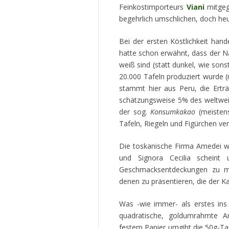
Feinkostimporteurs
Viani
mitgeg
begehrlich umschlichen, doch heute
Bei der ersten Köstlichkeit han
hatte schon erwähnt, dass der 
weiß sind (statt dunkel, wie sons
20.000 Tafeln produziert wurde 
stammt hier aus Peru, die Ertr
schätzungsweise 5% des weltwei
der sog.
Konsumkakao
(meisten
Tafeln, Riegeln und Figürchen ver
Die toskanische Firma Amedei wi
und Signora Cecilia scheint
Geschmacksentdeckungen zu ma
denen zu präsentieren, die der K
Was -wie immer- als erstes ins 
quadratische, goldumrahmte Am
festem Papier umgibt die 50g-Taf