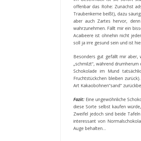
offenbar das Rohe: Zunächst ads
Traubenkerne beißt), dazu säurig
aber auch Zartes hervor, denn
wahrzunehmen. Fällt mir ein biss
Acaibeere ist ohnehin nicht jed
soll ja irre gesund sein und ist 
Besonders gut gefällt mir aber, 
„schmilzt“, während drumherum d
Schokolade im Mund tatsächlich
Fruchtstückchen bleiben zurück)
Art Kakaobohnen“sand“ zurückbehäl
Fazit:
Eine ungewöhnliche Schokola
diese Sorte selbst kaufen würde
Zweifel jedoch sind beide Tafeln
interessant von Normalschokola
Auge behalten…