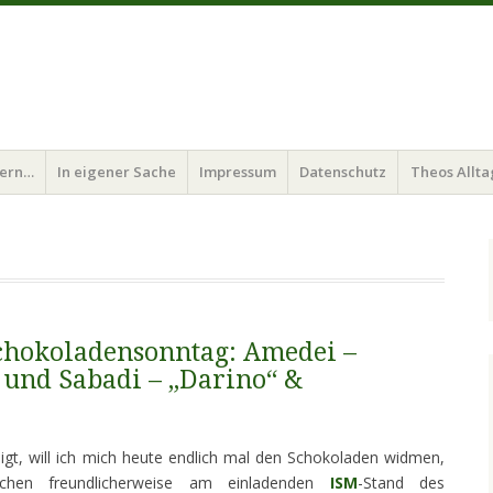
bern…
In eigener Sache
Impressum
Datenschutz
Theos Allta
Schokoladensonntag: Amedei –
“ und Sabadi – „Darino“ &
gt, will ich mich heute endlich mal den Schokoladen widmen,
en freundlicherweise am einladenden
ISM
-Stand des