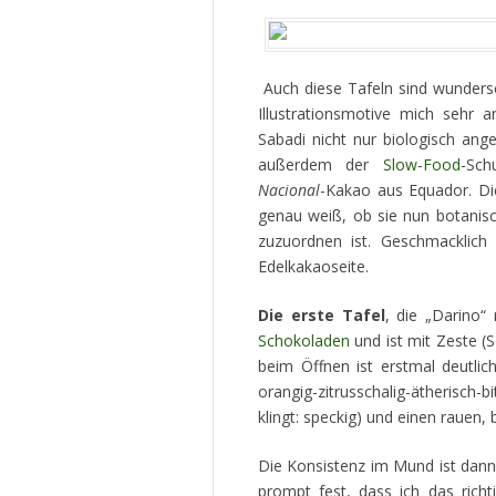
Auch diese Tafeln sind wundersc
Illustrationsmotive mich sehr 
Sabadi nicht nur biologisch an
außerdem der
Slow-Food
-Sch
Nacional
-Kakao aus Equador. Die
genau weiß, ob sie nun botanis
zuzuordnen ist. Geschmacklich
Edelkakaoseite.
Die erste Tafel
, die „Darino“
Schokoladen
und ist mit Zeste (S
beim Öffnen ist erstmal deutlich
orangig-zitrusschalig-ätherisch-
klingt: speckig) und einen rauen,
Die Konsistenz im Mund ist dann w
prompt fest, dass ich das richti