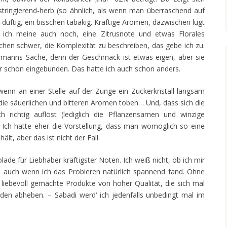
tringierend-herb (so ähnlich, als wenn man überraschend auf
-duftig, ein bisschen tabakig. Kräftige Aromen, dazwischen lugt
 ich meine auch noch, eine Zitrusnote und etwas Florales
chen schwer, die Komplexität zu beschreiben, das gebe ich zu.
ermanns Sache, denn der Geschmack ist etwas eigen, aber sie
hier schön eingebunden. Das hatte ich auch schon anders.
wenn an einer Stelle auf der Zunge ein Zuckerkristall langsam
ie säuerlichen und bitteren Aromen toben… Und, dass sich die
 richtig auflöst (lediglich die Pflanzensamen und winzige
. Ich hatte eher die Vorstellung, dass man womöglich so eine
t, aber das ist nicht der Fall.
de für Liebhaber kräftigster Noten. Ich weiß nicht, ob ich mir
, auch wenn ich das Probieren natürlich spannend fand. Ohne
 liebevoll gemachte Produkte von hoher Qualität, die sich mal
den abheben. – Sabadi werd‘ ich jedenfalls unbedingt mal im