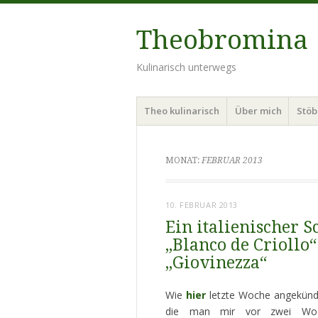
Theobromina
Kulinarisch unterwegs
Menü
Zum
Theo kulinarisch
Über mich
Stö
Inhalt
springen
MONAT:
FEBRUAR 2013
10. FEBRUAR 2013
Ein italienischer 
„Blanco de Criollo
„Giovinezza“
Wie
hier
letzte Woche angekündi
die man mir vor zwei Woch