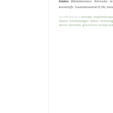
Zutaten:
Bitterkakaomasse, Rohrzucker, Aca
Aromastoffe: Traubenkernextrakt (0,3%), Extra
Veröffentlicht in
Amedei
,
Empfehlenswe
Sabadi
,
Schokoladiges
,
Tafeln
,
Unbedingt
darino
,
fairtrade
,
giovinezza
,
hochproze