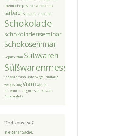
rheinische post
rohschokolade
sabadi
salon du chocolat
Schokolade
schokoladenseminar
Schokoseminar
Süßwaren
Sojalecithin
Süßwarenmesse
theobromina unterwegs
Trinitario
Viani
verkostung
woran
erkennt man gute schokolade
Zutatenliste
Und sonst so?
In eigener Sache.