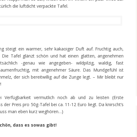
ürlich die luftdicht verpackte Tafel.
g steigt ein warmer, sehr kakaoiger Duft auf. Fruchtig auch,
e. Die Tafel glänzt schön und hat einen glatten, angenehmen
sächlich -genau wie angegeben- wildpilzig, waldig, fast
flaumenfruchtig, mit angenehmer Säure. Das Mundgefühl ist
elz, der sich bereitwillig auf die Zunge legt. – Mir bleibt nur
!
 Verfügbarkeit vermutlich noch ab und zu leisten (Erste
der Preis pro 50g-Tafel bei ca. 11-12 Euro liegt. Da knirscht’s
uss man eben kurz weghören…)
schön, dass es sowas gibt!