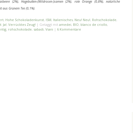
ibeere (2%), Hagebutten-(Wildrosen-)samen (2%), rote Orange (0,8%), natürliche
kt aus Grünem Tee (0,1%).
rt
,
Hohe Schokoladenkunst
,
ISM
,
Italienisches
,
Neu! Neu!
,
Rohschokolade
,
: Ja!
,
Verrücktes Zeug!
|
Getaggt mit
amedei
,
BIO
,
blanco de criollo
,
ntig
,
rohschokolade
,
sabadi
,
Viani
|
6 Kommentare