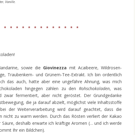
r, Vanille.
 * * * * * * * * * * * * *
oladen!
ndarine, sowie die
Giovinezza
mit Acaibeere, Wildrosen-
ge, Traubenkern- und Grünem-Tee-Extrakt. Ich bin ordentlich
ich das auch, hatte aber eine ungefähre Ahnung, was mich
-Schokoladen hingegen zählen zu den
Rohschokoladen
, was
d zwar fermentiert, aber nicht geröstet. Der Grundgedanke
tbewegung, die ja darauf abzielt, möglichst viele Inhaltsstoffe
 bei der Weiterverarbeitung wird darauf geachtet, dass die
nicht zu warm werden. Durch das Rösten verliert der Kakao
r Säure, deshalb erwarte ich kräftige Aromen (… und ich werde
mmt Ihr ein Bildchen).