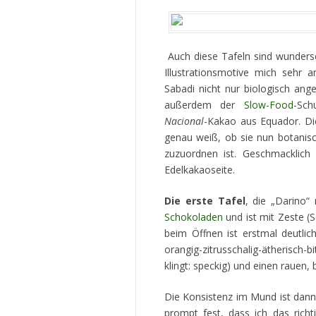
Auch diese Tafeln sind wundersc
Illustrationsmotive mich sehr 
Sabadi nicht nur biologisch an
außerdem der
Slow-Food
-Sch
Nacional
-Kakao aus Equador. Die
genau weiß, ob sie nun botanis
zuzuordnen ist. Geschmacklich
Edelkakaoseite.
Die erste Tafel
, die „Darino“
Schokoladen
und ist mit Zeste (S
beim Öffnen ist erstmal deutlich
orangig-zitrusschalig-ätherisch-
klingt: speckig) und einen rauen,
Die Konsistenz im Mund ist dann w
prompt fest, dass ich das richti