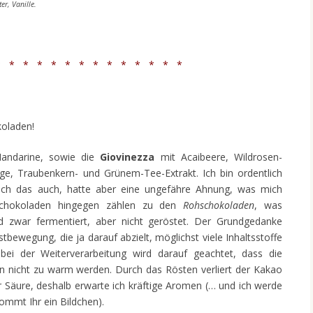
r, Vanille.
 * * * * * * * * * * * * *
oladen!
ndarine, sowie die
Giovinezza
mit Acaibeere, Wildrosen-
ge, Traubenkern- und Grünem-Tee-Extrakt. Ich bin ordentlich
ich das auch, hatte aber eine ungefähre Ahnung, was mich
-Schokoladen hingegen zählen zu den
Rohschokoladen
, was
d zwar fermentiert, aber nicht geröstet. Der Grundgedanke
tbewegung, die ja darauf abzielt, möglichst viele Inhaltsstoffe
 bei der Weiterverarbeitung wird darauf geachtet, dass die
nicht zu warm werden. Durch das Rösten verliert der Kakao
r Säure, deshalb erwarte ich kräftige Aromen (… und ich werde
mmt Ihr ein Bildchen).