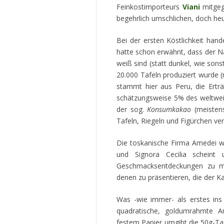
Feinkostimporteurs
Viani
mitgeg
begehrlich umschlichen, doch heute
Bei der ersten Köstlichkeit han
hatte schon erwähnt, dass der 
weiß sind (statt dunkel, wie sons
20.000 Tafeln produziert wurde 
stammt hier aus Peru, die Ertr
schätzungsweise 5% des weltwei
der sog.
Konsumkakao
(meisten
Tafeln, Riegeln und Figürchen ver
Die toskanische Firma Amedei wi
und Signora Cecilia scheint
Geschmacksentdeckungen zu ma
denen zu präsentieren, die der K
Was -wie immer- als erstes ins 
quadratische, goldumrahmte Am
festem Papier umgibt die 50g-Taf