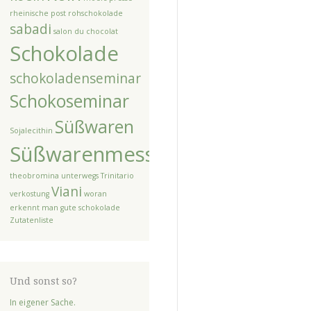
rheinische post
rohschokolade
sabadi
salon du chocolat
Schokolade
schokoladenseminar
Schokoseminar
Süßwaren
Sojalecithin
Süßwarenmesse
theobromina unterwegs
Trinitario
Viani
verkostung
woran
erkennt man gute schokolade
Zutatenliste
Und sonst so?
In eigener Sache.