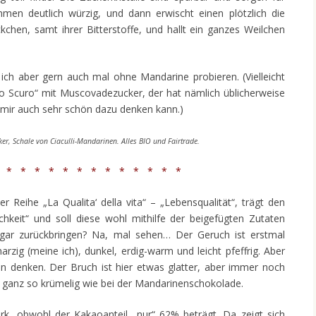
en deutlich würzig, und dann erwischt einen plötzlich die
kchen, samt ihrer Bitterstoffe, und hallt ein ganzes Weilchen
ch aber gern auch mal ohne Mandarine probieren. (Vielleicht
Lo Scuro“ mit Muscovadezucker, der hat nämlich üblicherweise
 mir auch sehr schön dazu denken kann.)
r, Schale von Ciaculli-Mandarinen. Alles BIO und Fairtrade.
 * * * * * * * * * * * * *
 Reihe „La Qualita‘ della vita“ – „Lebensqualität“, trägt den
hkeit“ und soll diese wohl mithilfe der beigefügten Zutaten
 gar zurückbringen? Na, mal sehen… Der Geruch ist erstmal
arzig (meine ich), dunkel, erdig-warm und leicht pfeffrig. Aber
n denken. Der Bruch ist hier etwas glatter, aber immer noch
ht ganz so krümelig wie bei der Mandarinenschokolade.
rk, obwohl der Kakaoanteil „nur“ 62% beträgt. Da zeigt sich