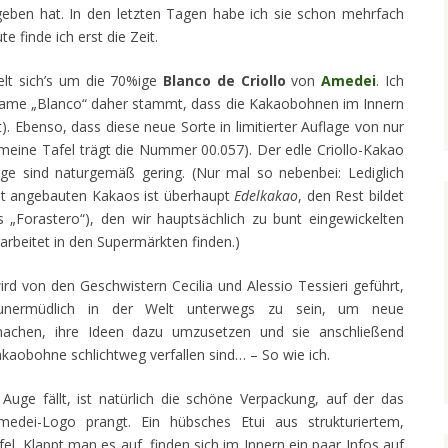
eben hat. In den letzten Tagen habe ich sie schon mehrfach
 finde ich erst die Zeit.
delt sich’s um die 70%ige
Blanco de Criollo
von
Amedei
. Ich
Name „Blanco“ daher stammt, dass die Kakaobohnen im Innern
t). Ebenso, dass diese neue Sorte in limitierter Auflage von nur
(meine Tafel trägt die Nummer 00.057). Der edle Criollo-Kakao
äge sind naturgemäß gering. (Nur mal so nebenbei: Lediglich
t angebauten Kakaos ist überhaupt
Edelkakao
, den Rest bildet
s „Forastero“), den wir hauptsächlich zu bunt eingewickelten
arbeitet in den Supermärkten finden.)
rd von den Geschwistern Cecilia und Alessio Tessieri geführt,
 unermüdlich in der Welt unterwegs zu sein, um neue
chen, ihre Ideen dazu umzusetzen und sie anschließend
akaobohne schlichtweg verfallen sind… – So wie ich.
Auge fällt, ist natürlich die schöne Verpackung, auf der das
edei-Logo prangt. Ein hübsches Etui aus strukturiertem,
el. Klappt man es auf, finden sich im Innern ein paar Infos auf