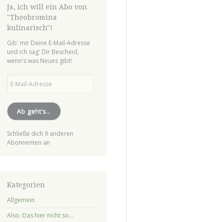
Ja, ich will ein Abo von
"Theobromina
kulinarisch"!
Gib' mir Deine E-Mail-Adresse
und ich sag' Dir Bescheid,
wenn's was Neues gibt!
E-
Mail-
Adresse
Ab geht's...
Schließe dich 9 anderen
Abonnenten an
Kategorien
Allgemein
Also. Das hier nicht so…