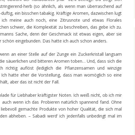
tringierend-herb (so ähnlich, als wenn man überraschend auf
-duftig, ein bisschen tabakig. Kräftige Aromen, dazwischen lugt
 ich meine auch noch, eine Zitrusnote und etwas Florales
chen schwer, die Komplexität zu beschreiben, das gebe ich zu.
ermanns Sache, denn der Geschmack ist etwas eigen, aber sie
hier schön eingebunden. Das hatte ich auch schon anders.
wenn an einer Stelle auf der Zunge ein Zuckerkristall langsam
ie säuerlichen und bitteren Aromen toben… Und, dass sich die
 richtig auflöst (lediglich die Pflanzensamen und winzige
. Ich hatte eher die Vorstellung, dass man womöglich so eine
t, aber das ist nicht der Fall.
de für Liebhaber kräftigster Noten. Ich weiß nicht, ob ich mir
, auch wenn ich das Probieren natürlich spannend fand. Ohne
 liebevoll gemachte Produkte von hoher Qualität, die sich mal
den abheben. – Sabadi werd‘ ich jedenfalls unbedingt mal im