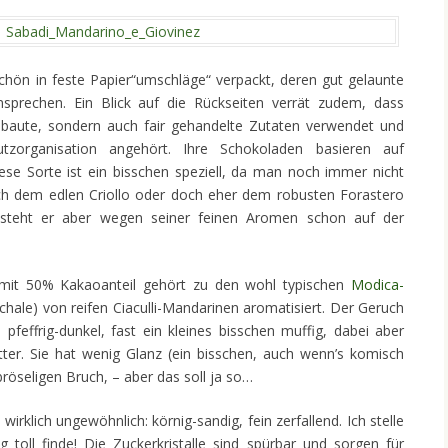
hön in feste Papier“umschläge“ verpackt, deren gut gelaunte
ansprechen. Ein Blick auf die Rückseiten verrät zudem, dass
gebaute, sondern auch fair gehandelte Zutaten verwendet und
utzorganisation angehört. Ihre Schokoladen basieren auf
se Sorte ist ein bisschen speziell, da man noch immer nicht
ch dem edlen Criollo oder doch eher dem robusten Forastero
 steht er aber wegen seiner feinen Aromen schon auf der
 mit 50% Kakaoanteil gehört zu den wohl typischen
Modica-
chale) von reifen Ciaculli-Mandarinen aromatisiert. Der Geruch
 pfeffrig-dunkel, fast ein kleines bisschen muffig, dabei aber
bitter. Sie hat wenig Glanz (ein bisschen, auch wenn’s komisch
 bröseligen Bruch, – aber das soll ja so…
irklich ungewöhnlich: körnig-sandig, fein zerfallend. Ich stelle
g toll finde! Die Zuckerkristalle sind spürbar und sorgen für