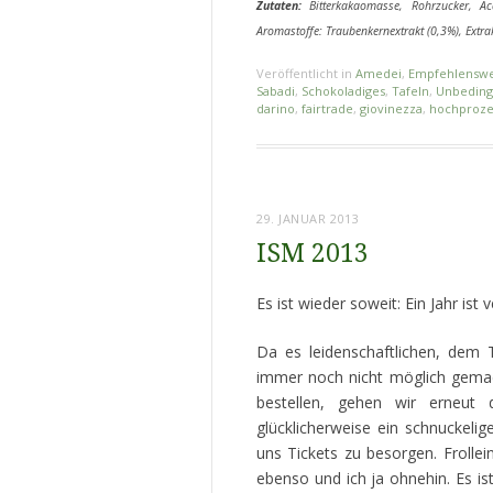
Zutaten:
Bitterkakaomasse, Rohrzucker, Aca
Aromastoffe: Traubenkernextrakt (0,3%), Extra
Veröffentlicht in
Amedei
,
Empfehlenswe
Sabadi
,
Schokoladiges
,
Tafeln
,
Unbedingt
darino
,
fairtrade
,
giovinezza
,
hochproze
29. JANUAR 2013
ISM 2013
Es ist wieder soweit: Ein Jahr ist
Da es leidenschaftlichen, dem 
immer noch nicht möglich gemach
bestellen, gehen wir erneut
glücklicherweise ein schnuckeli
uns Tickets zu besorgen. Frollein
ebenso und ich ja ohnehin. Es i