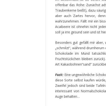
offenbar das Rohe: Zunächst ads
Traubenkerne beißt), dazu säurig
aber auch Zartes hervor, denn
wahrzunehmen. Fällt mir ein biss
Acaibeere ist ohnehin nicht jed
soll ja irre gesund sein und ist 
Besonders gut gefällt mir aber, 
„schmilzt“, während drumherum d
Schokolade im Mund tatsächlich
Fruchtstückchen bleiben zurück)
Art Kakaobohnen“sand“ zurückbehäl
Fazit:
Eine ungewöhnliche Schokola
diese Sorte selbst kaufen würde
Zweifel jedoch sind beide Tafeln
interessant von Normalschokola
Auge behalten…