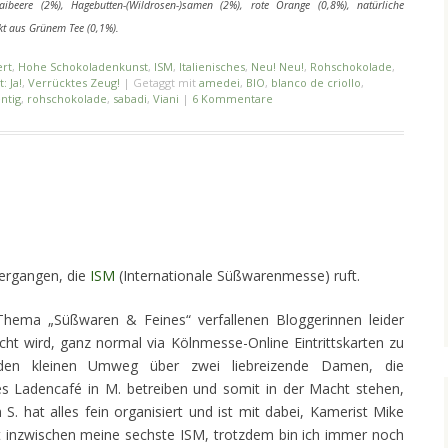
ibeere (2%), Hagebutten-(Wildrosen-)samen (2%), rote Orange (0,8%), natürliche
kt aus Grünem Tee (0,1%).
rt
,
Hohe Schokoladenkunst
,
ISM
,
Italienisches
,
Neu! Neu!
,
Rohschokolade
,
: Ja!
,
Verrücktes Zeug!
|
Getaggt mit
amedei
,
BIO
,
blanco de criollo
,
ntig
,
rohschokolade
,
sabadi
,
Viani
|
6 Kommentare
 vergangen, die
ISM
(Internationale Süßwarenmesse) ruft.
Thema „Süßwaren & Feines“ verfallenen Bloggerinnen leider
t wird, ganz normal via Kölnmesse-Online Eintrittskarten zu
 den kleinen Umweg über zwei liebreizende Damen, die
ges Ladencafé in M. betreiben und somit in der Macht stehen,
 S. hat alles fein organisiert und ist mit dabei, Kamerist Mike
st inzwischen meine sechste ISM, trotzdem bin ich immer noch