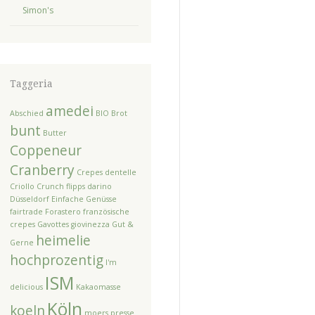
Simon's
Taggeria
amedei
Abschied
BIO
Brot
bunt
Butter
Coppeneur
Cranberry
Crepes dentelle
Criollo
Crunch flipps
darino
Düsseldorf
Einfache Genüsse
fairtrade
Forastero
französische
crepes
Gavottes
giovinezza
Gut &
heimelie
Gerne
hochprozentig
I'm
ISM
delicious
Kakaomasse
Köln
koeln
moers
presse