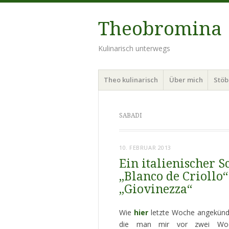
Theobromina
Kulinarisch unterwegs
Menü
Zum
Theo kulinarisch
Über mich
Stö
Inhalt
springen
SABADI
10. FEBRUAR 2013
Ein italienischer 
„Blanco de Criollo
„Giovinezza“
Wie
hier
letzte Woche angekündi
die man mir vor zwei Woch