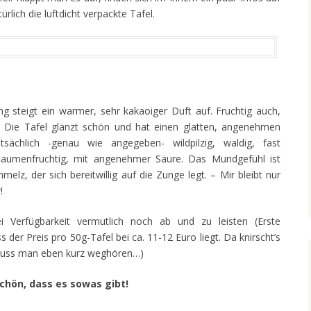
ürlich die luftdicht verpackte Tafel.
g steigt ein warmer, sehr kakaoiger Duft auf. Fruchtig auch,
e. Die Tafel glänzt schön und hat einen glatten, angenehmen
sächlich -genau wie angegeben- wildpilzig, waldig, fast
flaumenfruchtig, mit angenehmer Säure. Das Mundgefühl ist
elz, der sich bereitwillig auf die Zunge legt. – Mir bleibt nur
!
 Verfügbarkeit vermutlich noch ab und zu leisten (Erste
der Preis pro 50g-Tafel bei ca. 11-12 Euro liegt. Da knirscht’s
uss man eben kurz weghören…)
schön, dass es sowas gibt!