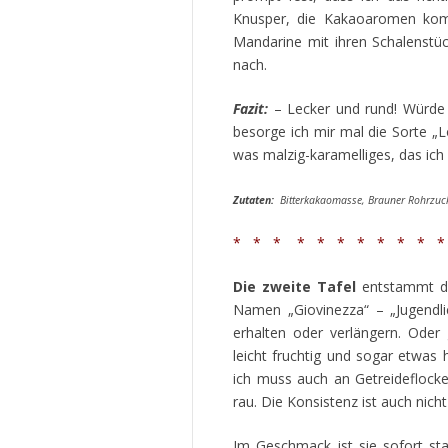
Knusper, die Kakaoaromen komm
Mandarine mit ihren Schalenstüc
nach.
Fazit:
– Lecker und rund! Würde i
besorge ich mir mal die Sorte „
was malzig-karamelliges, das ich
Zutaten:
Bitterkakaomasse, Brauner Rohrzucke
* * * * * * * * * * *
Die zweite Tafel
entstammt der
Namen „Giovinezza“ – „Jugendlic
erhalten oder verlängern. Oder
leicht fruchtig und sogar etwas h
ich muss auch an Getreideflocke
rau. Die Konsistenz ist auch nic
Im Geschmack ist sie sofort sta