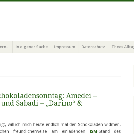
bern…
In eigener Sache
Impressum
Datenschutz
Theos Allta
Schokoladensonntag: Amedei –
“ und Sabadi – „Darino“ &
gt, will ich mich heute endlich mal den Schokoladen widmen,
en freundlicherweise am einladenden
ISM
-Stand des