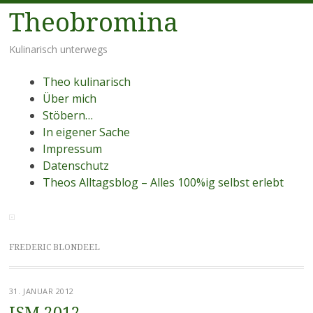
Theobromina
Kulinarisch unterwegs
Menü
Zum
Theo kulinarisch
Inhalt
Über mich
springen
Stöbern…
In eigener Sache
Impressum
Datenschutz
Theos Alltagsblog – Alles 100%ig selbst erlebt
FREDERIC BLONDEEL
31. JANUAR 2012