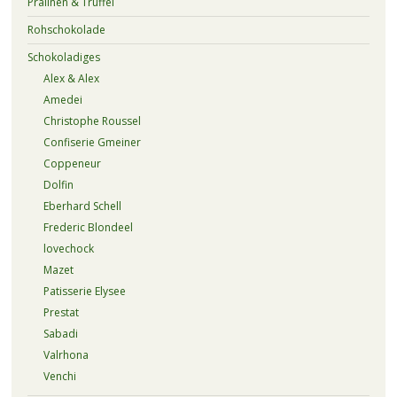
Pralinen & Trüffel
Rohschokolade
Schokoladiges
Alex & Alex
Amedei
Christophe Roussel
Confiserie Gmeiner
Coppeneur
Dolfin
Eberhard Schell
Frederic Blondeel
lovechock
Mazet
Patisserie Elysee
Prestat
Sabadi
Valrhona
Venchi