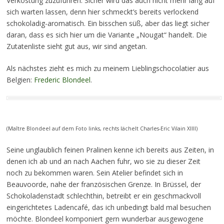
Verkostung zuzuführen. Sicher wird das auch nicht mehr lang auf
sich warten lassen, denn hier schmeckt’s bereits verlockend
schokoladig-aromatisch. Ein bisschen süß, aber das liegt sicher
daran, dass es sich hier um die Variante „Nougat“ handelt. Die
Zutatenliste sieht gut aus, wir sind angetan.
Als nächstes zieht es mich zu meinem Lieblingschocolatier aus
Belgien:
Frederic Blondeel
.
(Maître Blondeel auf dem Foto links, rechts lächelt Charles-Eric Vilain XIIII)
Seine unglaublich feinen Pralinen kenne ich bereits aus Zeiten, in
denen ich ab und an nach Aachen fuhr, wo sie zu dieser Zeit
noch zu bekommen waren. Sein Atelier befindet sich in
Beauvoorde, nahe der französischen Grenze. In Brüssel, der
Schokoladenstadt schlechthin, betreibt er ein geschmackvoll
eingerichtetes Ladencafé, das ich unbedingt bald mal besuchen
möchte. Blondeel komponiert gern wunderbar ausgewogene