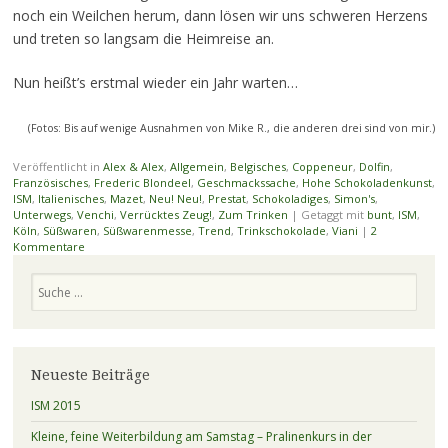
noch ein Weilchen herum, dann lösen wir uns schweren Herzens
und treten so langsam die Heimreise an.
Nun heißt’s erstmal wieder ein Jahr warten…
(Fotos: Bis auf wenige Ausnahmen von Mike R., die anderen drei sind von mir.)
Veröffentlicht in
Alex & Alex
,
Allgemein
,
Belgisches
,
Coppeneur
,
Dolfin
,
Französisches
,
Frederic Blondeel
,
Geschmackssache
,
Hohe Schokoladenkunst
,
ISM
,
Italienisches
,
Mazet
,
Neu! Neu!
,
Prestat
,
Schokoladiges
,
Simon's
,
Unterwegs
,
Venchi
,
Verrücktes Zeug!
,
Zum Trinken
|
Getaggt mit
bunt
,
ISM
,
Köln
,
Süßwaren
,
Süßwarenmesse
,
Trend
,
Trinkschokolade
,
Viani
|
2
Kommentare
Suchen
Neueste Beiträge
ISM 2015
Kleine, feine Weiterbildung am Samstag – Pralinenkurs in der