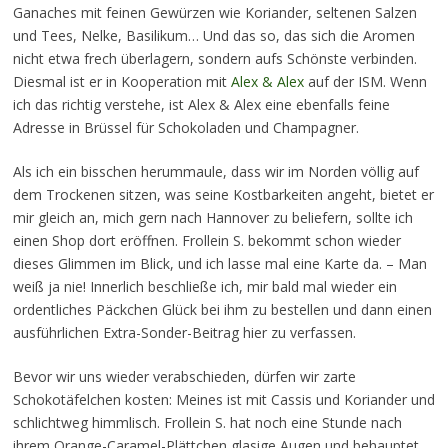
Ganaches mit feinen Gewürzen wie Koriander, seltenen Salzen
und Tees, Nelke, Basilikum… Und das so, das sich die Aromen
nicht etwa frech überlagern, sondern aufs Schönste verbinden.
Diesmal ist er in Kooperation mit
Alex & Alex
auf der ISM. Wenn
ich das richtig verstehe, ist Alex & Alex eine ebenfalls feine
Adresse in Brüssel für Schokoladen und Champagner.
Als ich ein bisschen herummaule, dass wir im Norden völlig auf
dem Trockenen sitzen, was seine Kostbarkeiten angeht, bietet er
mir gleich an, mich gern nach Hannover zu beliefern, sollte ich
einen Shop dort eröffnen. Frollein S. bekommt schon wieder
dieses Glimmen im Blick, und ich lasse mal eine Karte da. – Man
weiß ja nie! Innerlich beschließe ich, mir bald mal wieder ein
ordentliches Päckchen Glück bei ihm zu bestellen und dann einen
ausführlichen Extra-Sonder-Beitrag hier zu verfassen.
Bevor wir uns wieder verabschieden, dürfen wir zarte
Schokotäfelchen kosten: Meines ist mit Cassis und Koriander und
schlichtweg himmlisch. Frollein S. hat noch eine Stunde nach
ihrem Orange-Caramel-Plättchen glasige Augen und behauptet,