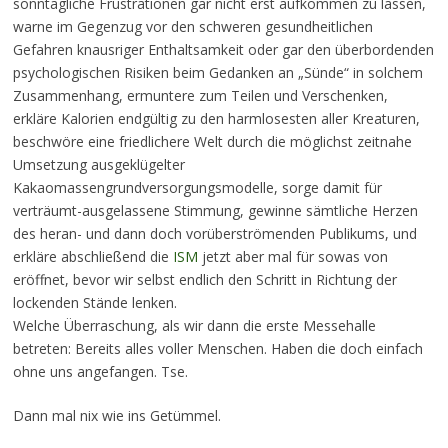
sonntägliche Frustrationen gar nicht erst aufkommen zu lassen,
warne im Gegenzug vor den schweren gesundheitlichen
Gefahren knausriger Enthaltsamkeit oder gar den überbordenden
psychologischen Risiken beim Gedanken an „Sünde“ in solchem
Zusammenhang, ermuntere zum Teilen und Verschenken,
erkläre Kalorien endgültig zu den harmlosesten aller Kreaturen,
beschwöre eine friedlichere Welt durch die möglichst zeitnahe
Umsetzung ausgeklügelter
Kakaomassengrundversorgungsmodelle, sorge damit für
verträumt-ausgelassene Stimmung, gewinne sämtliche Herzen
des heran- und dann doch vorüberströmenden Publikums, und
erkläre abschließend die
ISM
jetzt aber mal für sowas von
eröffnet, bevor wir selbst endlich den Schritt in Richtung der
lockenden Stände lenken.
Welche Überraschung, als wir dann die erste Messehalle
betreten: Bereits alles voller Menschen. Haben die doch einfach
ohne uns angefangen. Tse.
Dann mal nix wie ins Getümmel.