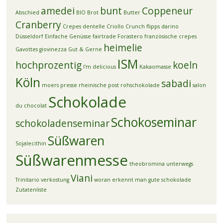
amedei
bunt
Coppeneur
Abschied
BIO
Brot
Butter
Cranberry
Crepes dentelle
Criollo
Crunch flipps
darino
Düsseldorf
Einfache Genüsse
fairtrade
Forastero
französische crepes
heimelie
Gavottes
giovinezza
Gut & Gerne
ISM
hochprozentig
koeln
I'm delicious
Kakaomasse
Köln
sabadi
moers
presse
rheinische post
rohschokolade
salon
Schokolade
du chocolat
Schokoseminar
schokoladenseminar
Süßwaren
Sojalecithin
Süßwarenmesse
theobromina unterwegs
Viani
Trinitario
verkostung
woran erkennt man gute schokolade
Zutatenliste