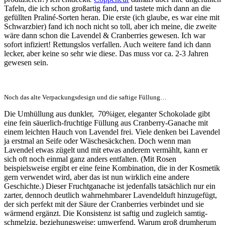
Tafeln, die ich schon großartig fand, und tastete mich dann an die
gefüllten Praliné-Sorten heran. Die erste (ich glaube, es war eine mit
Schwarzbier) fand ich noch nicht so toll, aber ich meine, die zweite
wäre dann schon die Lavendel & Cranberries gewesen. Ich war
sofort infiziert! Rettungslos verfallen. Auch weitere fand ich dann
lecker, aber keine so sehr wie diese. Das muss vor ca. 2-3 Jahren
gewesen sein.
Noch das alte Verpackungsdesign und die saftige Füllung…
Die Umhüllung aus dunkler, 70%iger, eleganter Schokolade gibt
eine fein säuerlich-fruchtige Füllung aus Cranberry-Ganache mit
einem leichten Hauch von Lavendel frei. Viele denken bei Lavendel
ja erstmal an Seife oder Wäschesäckchen. Doch wenn man
Lavendel etwas zügelt und mit etwas anderem vermählt, kann er
sich oft noch einmal ganz anders entfalten. (Mit Rosen
beispielsweise ergibt er eine feine Kombination, die in der Kosmetik
gern verwendet wird, aber das ist nun wirklich eine andere
Geschichte.) Dieser Fruchtganache ist jedenfalls tatsächlich nur ein
zarter, dennoch deutlich wahrnehmbarer Lavendelduft hinzugefügt,
der sich perfekt mit der Säure der Cranberries verbindet und sie
wärmend ergänzt. Die Konsistenz ist saftig und zugleich samtig-
schmelzig, beziehungsweise: umwerfend. Warum groß drumherum