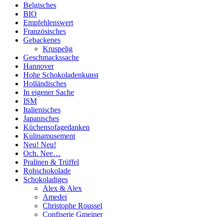
Belgisches
BIO
Empfehlenswert
Französisches
Gebackenes
Kruspelig
Geschmackssache
Hannover
Hohe Schokoladenkunst
Holländisches
In eigener Sache
ISM
Italienisches
Japanisches
Küchensofagedanken
Kulinamusement
Neu! Neu!
Och. Nee…
Pralinen & Trüffel
Rohschokolade
Schokoladiges
Alex & Alex
Amedei
Christophe Roussel
Confiserie Gmeiner