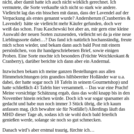
nicht, aber damit hatte ich auch nicht wirklich gerechnet. Ich
vermutete, die Sorte verkaufte sich nicht so stark wie andere.
Vielleicht lag das ein bisschen mit daran, dass der Lavendel auf der
Verpackung als erstes genannt wurde? Andersherum (Cranberries &
Lavendel) hätte sie vielleicht mehr Käufer gefunden, doch wer
weiß das schon. Frau Kaschewski bot aber an, mir gern eine kleine
Auswahl der neuen Sorten zuzusenden, vielleicht sei da ja eine neue
Lieblingssorte dabei…? Das fand ich natürlich hochanständig, freute
mich schon wieder, und bekam dann auch bald Post mit einem
persönlichen, von ihr handgeschriebenen Brief, sowie einigen
Proben. Eine Sorte mochte ich besonders (Früchte Weichkrokant &
Cranberry), darüber berichte ich dann aber ein Andermal.
Inzwischen bekam ich meine ganzen Bestellungen aus allen
Himmelsrichtungen (ein grandios hilfsbereiter Holländer war u.a.
dabei, der hatte sogar noch 18 Tafeln in seinem Gourmetshop) und
hatte schließlich 43 Tafeln hier versammelt. – Das war eine Pracht!
Meine vorsichtige Schätzung ergab, dass das wohl knapp bis in den
November hinein reichen würde. Doch ich war sogar sparsamer als
gedacht und habe nun noch immer 3 Stück übrig, die ich kaum
anfassen mag. (Ich bewahre sie für Notfälle!) Allerdings läuft das
MHD dieser Tage ab, sodass ich sie wohl doch bald feierlich
genießen werde, solange sie noch so gut schmecken.
Danach wird’s aber erstmal traurig, fürchte ich…