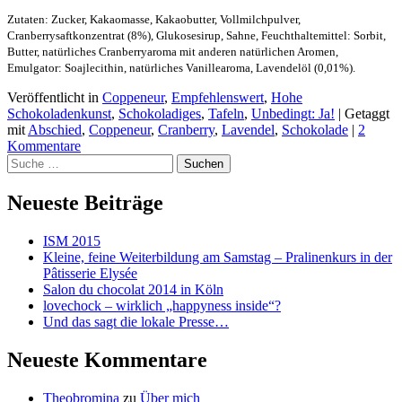
Zutaten: Zucker, Kakaomasse, Kakaobutter, Vollmilchpulver,
Cranberrysaftkonzentrat (8%), Glukosesirup, Sahne, Feuchthaltemittel: Sorbit,
Butter, natürliches Cranberryaroma mit anderen natürlichen Aromen,
Emulgator: Soajlecithin, natürliches Vanillearoma, Lavendelöl (0,01%).
Veröffentlicht in
Coppeneur
,
Empfehlenswert
,
Hohe
Schokoladenkunst
,
Schokoladiges
,
Tafeln
,
Unbedingt: Ja!
|
Getaggt
mit
Abschied
,
Coppeneur
,
Cranberry
,
Lavendel
,
Schokolade
|
2
Kommentare
Suchen
Neueste Beiträge
ISM 2015
Kleine, feine Weiterbildung am Samstag – Pralinenkurs in der
Pâtisserie Elysée
Salon du chocolat 2014 in Köln
lovechock – wirklich „happyness inside“?
Und das sagt die lokale Presse…
Neueste Kommentare
Theobromina
zu
Über mich