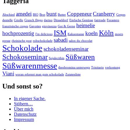
Taggeria
amedei
bunt
Coppeneur
Cranberry
Abschied
BIO
Brot
Butter
Crepes
dentelle
Criollo
Crunch flipps
darino
Düsseldorf
Einfache Genüsse
fairtrade
Forastero
heimelie
französische crepes
Gavottes
giovinezza
Gut & Gerne
ISM
Köln
hochprozentig
koeln
I'm delicious
Kakaomasse
moers
sabadi
presse
rheinische post
rohschokolade
salon du chocolat
Schokolade
schokoladenseminar
Schokoseminar
Süßwaren
Sojalecithin
Süßwarenmesse
theobromina unterwegs
Trinitario
verkostung
Viani
woran erkennt man gute schokolade
Zutatenliste
Und sonst so?
In eigener Sache.
Stöbern…
Über mich
Datenschutz
Impressum