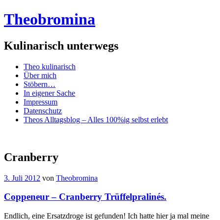
Theobromina
Kulinarisch unterwegs
Menü
Zum
Theo kulinarisch
Inhalt
Über mich
springen
Stöbern…
In eigener Sache
Impressum
Datenschutz
Theos Alltagsblog – Alles 100%ig selbst erlebt
Cranberry
3. Juli 2012
von
Theobromina
Coppeneur – Cranberry Trüffelpralinés.
Endlich, eine Ersatzdroge ist gefunden! Ich hatte hier ja mal meine