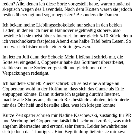
reden? Alle, denen ich diese Sorte vorgestellt habe, waren zunächst
skeptisch wegen des Lavendels. Nach dem Kosten waren sie jedoch
restlos überzeugt und sogar begeistert! Besonders die Damen.
Ich bekam meine Lieblingsschokolade nur selten in den beiden
Läden, in denen ich hier in Hannover regelmäßig stöbere, also
bestellte ich sie meist über’s Internet. Immer gleich 5-10 Stück, denn
ich verschnökerte fast jeden Abend eine halbe Tafel beim Lesen. So
treu war ich bisher noch keiner Sorte gewesen.
Im letzten Juli dann der Schock: Mein Lieferant schrieb mir, die
Sorte sei eingestellt, Coppeneur habe das Sortiment überarbeitet,
stattdessen neue Sorten vorgestellt und gleich noch die
Verpackungen redesignt.
Ich handelte schnell: Zuerst schrieb ich selbst eine Anfrage an
Coppeneur, wohl in der Hoffnung, dass sich das Ganze als Ente
entpuppen könnte. Dann ruderte ich tagelang durch’s Internet,
machte alle Shops aus, die noch Restbestände anboten, telefonierte
mir das Ohr heiß und bestellte alles, was ich kriegen konnte.
Kurze Zeit später schrieb mir Nadine Kaschewski, zuständig für PR
und Werbung bei Coppeneur, tatsächlich sehr nett zurück, was mich
angehm überraschte und erstmal sehr freute. Leider bewahrheitete
sich jedoch das Traurige… Eine Begründung lieferte sie mir zwar