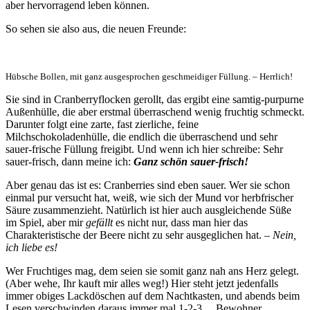
aber hervorragend leben können.
So sehen sie also aus, die neuen Freunde:
Hübsche Bollen, mit ganz ausgesprochen geschmeidiger Füllung. – Herrlich!
Sie sind in Cranberryflocken gerollt, das ergibt eine samtig-purpurne
Außenhülle, die aber erstmal überraschend wenig fruchtig schmeckt.
Darunter folgt eine zarte, fast zierliche, feine
Milchschokoladenhülle, die endlich die überraschend und sehr
sauer-frische Füllung freigibt. Und wenn ich hier schreibe: Sehr
sauer-frisch, dann meine ich:
Ganz schön sauer-frisch!
Aber genau das ist es: Cranberries sind eben sauer. Wer sie schon
einmal pur versucht hat, weiß, wie sich der Mund vor herbfrischer
Säure zusammenzieht. Natürlich ist hier auch ausgleichende Süße
im Spiel, aber mir
gefällt
es nicht nur, dass man hier das
Charakteristische der Beere nicht zu sehr ausgeglichen hat.
– Nein,
ich liebe es!
Wer Fruchtiges mag, dem seien sie somit ganz nah ans Herz gelegt.
(Aber wehe, Ihr kauft mir alles weg!) Hier steht jetzt jedenfalls
immer obiges Lackdöschen auf dem Nachtkasten, und abends beim
Lesen verschwinden daraus immer mal 1-2-3… Bewohner.