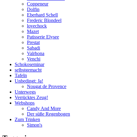
Coppeneur
Dolfin
Eberhard Schell
Frederic Blondeel
lovechock
Mazet
Patisserie Elysee
Prestat
Sabadi
Valrhona
Venchi
Schokoseminar
selbstgemacht
Tafeln
Unbedingt: Ja!
Nougat de Provence
Unterwegs
Verrücktes Zeug!
Webshops
Candy And More
Der süße Regenbogen
Zum Trinken
Simon's