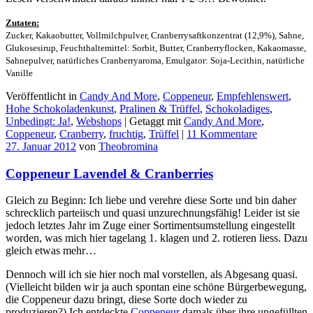
Zutaten:
Zucker, Kakaobutter, Vollmilchpulver, Cranberrysaftkonzentrat (12,9%), Sahne,
Glukosesirup, Feuchthaltemittel: Sorbit, Butter, Cranberryflocken, Kakaomasse,
Sahnepulver, natürliches Cranberryaroma, Emulgator: Soja-Lecithin, natürliche
Vanille
Veröffentlicht in
Candy And More
,
Coppeneur
,
Empfehlenswert
,
Hohe Schokoladenkunst
,
Pralinen & Trüffel
,
Schokoladiges
,
Unbedingt: Ja!
,
Webshops
|
Getaggt mit
Candy And More
,
Coppeneur
,
Cranberry
,
fruchtig
,
Trüffel
|
11 Kommentare
27. Januar 2012
von
Theobromina
Coppeneur Lavendel & Cranberries
Gleich zu Beginn: Ich liebe und verehre diese Sorte und bin daher
schrecklich parteiisch und quasi unzurechnungsfähig! Leider ist sie
jedoch letztes Jahr im Zuge einer Sortimentsumstellung eingestellt
worden, was mich hier tagelang 1. klagen und 2. rotieren liess. Dazu
gleich etwas mehr…
Dennoch will ich sie hier noch mal vorstellen, als Abgesang quasi.
(Vielleicht bilden wir ja auch spontan eine schöne Bürgerbewegung,
die Coppeneur dazu bringt, diese Sorte doch wieder zu
produzieren?) Ich entdeckte
Coppeneur
damals über ihre ungefüllten