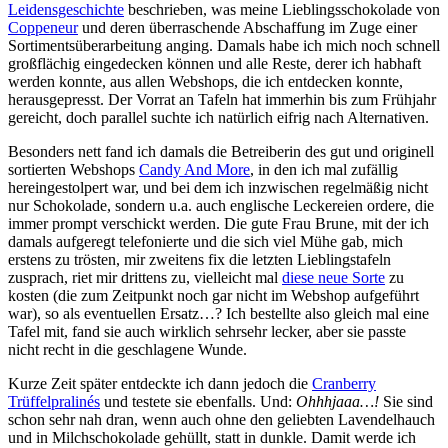
Leidensgeschichte
beschrieben, was meine Lieblingsschokolade von
Coppeneur
und deren überraschende Abschaffung im Zuge einer
Sortimentsüberarbeitung anging. Damals habe ich mich noch schnell
großflächig eingedecken können und alle Reste, derer ich habhaft
werden konnte, aus allen Webshops, die ich entdecken konnte,
herausgepresst. Der Vorrat an Tafeln hat immerhin bis zum Frühjahr
gereicht, doch parallel suchte ich natürlich eifrig nach Alternativen.
Besonders nett fand ich damals die Betreiberin des gut und originell
sortierten Webshops
Candy And More
, in den ich mal zufällig
hereingestolpert war, und bei dem ich inzwischen regelmäßig nicht
nur Schokolade, sondern u.a. auch englische Leckereien ordere, die
immer prompt verschickt werden. Die gute Frau Brune, mit der ich
damals aufgeregt telefonierte und die sich viel Mühe gab, mich
erstens zu trösten, mir zweitens fix die letzten Lieblingstafeln
zusprach, riet mir drittens zu, vielleicht mal
diese neue Sorte
zu
kosten (die zum Zeitpunkt noch gar nicht im Webshop aufgeführt
war), so als eventuellen Ersatz…? Ich bestellte also gleich mal eine
Tafel mit, fand sie auch wirklich sehrsehr lecker, aber sie passte
nicht recht in die geschlagene Wunde.
Kurze Zeit später entdeckte ich dann jedoch die
Cranberry
Trüffelpralinés
und testete sie ebenfalls. Und:
Ohhhjaaa…!
Sie sind
schon sehr nah dran, wenn auch ohne den geliebten Lavendelhauch
und in Milchschokolade gehüllt, statt in dunkle. Damit werde ich