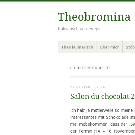
Theobromina
Kulinarisch unterwegs
Menü
Zum
Theo kulinarisch
Über mich
Stö
Inhalt
springen
CHRISTOPHE ROUSSEL
21. NOVEMBER 2014
Salon du chocolat 
Ich hab‘ ja mittlerweile so mein
Interessantes mit Schokolade st
mal mitbekommen, dass der
„Sa
der Termin (14. – 16. November