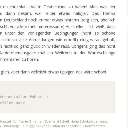
lon du chocolat“ mal in Deutschland zu haben! Aber was der
eld dann bekam, war leider etwas halbgar. Das Thema
n Deutschland noch immer etwas hinterm Berg sein, aber ich
cht, vor allem mehr (interessante) Aussteller. – Ich weiß, dass
man unter den vorliegenden Bedingungen (nicht so schöne
r nicht so viele Anmeldungen wie erhofft) einiges rausgeholt,
 nicht so ganz glücklich wieder raus. Übrigens ging das nicht
Garderobenausgabe mal ein Weilchen in der Warteschlange
ommentaren zu hören.
ich, aber dann vielleicht etwas üppiger, das wäre schön!
Veranstalter-Webseite
Vielen Dank!
Roussel
,
Confiserie Gmeiner
,
Eberhard Schell
,
Hohe Schokoladenkunst
,
n
,
Unterwegs
|
Getaggt mit
koeln
,
salon du chocolat
|
2 Kommentare