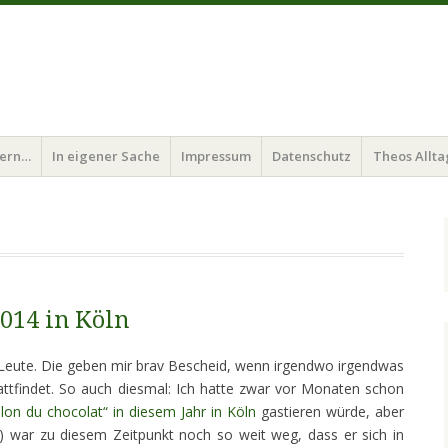
bern…
In eigener Sache
Impressum
Datenschutz
Theos Allta
2014 in Köln
e Leute. Die geben mir brav Bescheid, wenn irgendwo irgendwas
attfindet. So auch diesmal: Ich hatte zwar vor Monaten schon
lon du chocolat“ in diesem Jahr in Köln
gastieren würde, aber
) war zu diesem Zeitpunkt noch so weit weg, dass er sich in