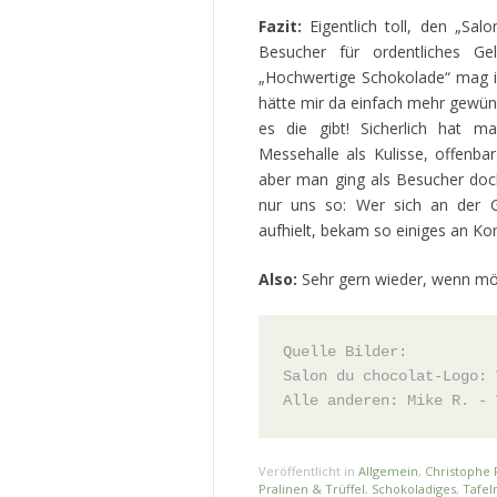
Fazit:
Eigentlich toll, den „Sa
Besucher für ordentliches G
„Hochwertige Schokolade“ mag i
hätte mir da einfach mehr gewüns
es die gibt! Sicherlich hat 
Messehalle als Kulisse, offenba
aber man ging als Besucher doch
nur uns so: Wer sich an der 
aufhielt, bekam so einiges an K
Also:
Sehr gern wieder, wenn mögl
Quelle Bilder: 
Salon du chocolat-Logo: 
Alle anderen: Mike R. - 
Veröffentlicht in
Allgemein
,
Christophe 
Pralinen & Trüffel
,
Schokoladiges
,
Tafel