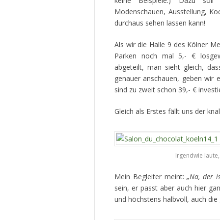
keine Beispiele.) Dazu sol
Modenschauen, Ausstellung, Ko
durchaus sehen lassen kann!
Als wir die Halle 9 des Kölner M
Parken noch mal 5,- € losgew
abgeteilt, man sieht gleich, da
genauer anschauen, geben wir er
sind zu zweit schon 39,- € invest
Gleich als Erstes fällt uns der k
Irgendwie laute
Mein Begleiter meint:
„Na, der i
sein, er passt aber auch hier ga
und höchstens halbvoll, auch die