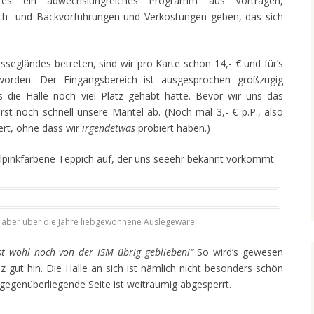
l es ein abwechslungreiches Programm aus Vorträgen,
ch- und Backvorführungen und Verkostungen geben, das sich
essegländes betreten, sind wir pro Karte schon 14,- € und für’s
orden. Der Eingangsbereich ist ausgesprochen großzügig
ss die Halle noch viel Platz gehabt hätte. Bevor wir uns das
st noch schnell unsere Mäntel ab. (Noch mal 3,- € p.P., also
iert, ohne dass wir
irgendetwas
probiert haben.)
nallpinkfarbene Teppich auf, der uns seeehr bekannt vorkommt:
, aber über die Jahre liebgewonnene Auslegeware.
st wohl noch von der ISM übrig geblieben!“
So wird’s gewesen
nz gut hin. Die Halle an sich ist nämlich nicht besonders schön
 gegenüberliegende Seite ist weiträumig abgesperrt.