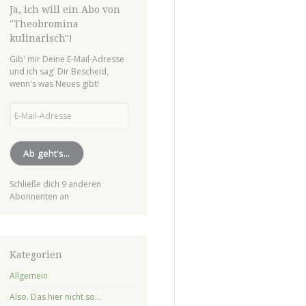
Ja, ich will ein Abo von
"Theobromina
kulinarisch"!
Gib' mir Deine E-Mail-Adresse
und ich sag' Dir Bescheid,
wenn's was Neues gibt!
E-
Mail-
Adresse
Ab geht's...
Schließe dich 9 anderen
Abonnenten an
Kategorien
Allgemein
Also. Das hier nicht so…