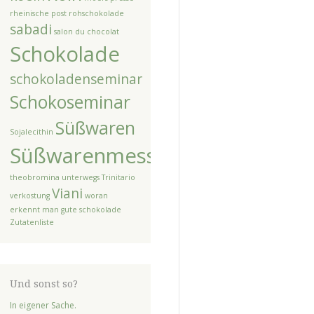
rheinische post
rohschokolade
sabadi
salon du chocolat
Schokolade
schokoladenseminar
Schokoseminar
Süßwaren
Sojalecithin
Süßwarenmesse
theobromina unterwegs
Trinitario
Viani
verkostung
woran
erkennt man gute schokolade
Zutatenliste
Und sonst so?
In eigener Sache.