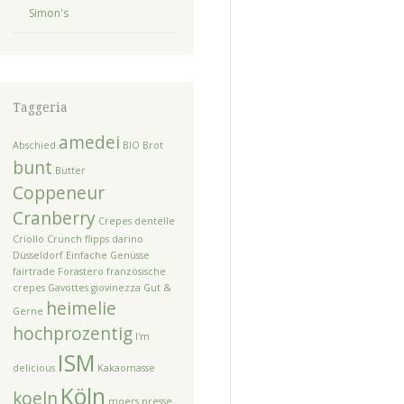
Simon's
Taggeria
amedei
Abschied
BIO
Brot
bunt
Butter
Coppeneur
Cranberry
Crepes dentelle
Criollo
Crunch flipps
darino
Düsseldorf
Einfache Genüsse
fairtrade
Forastero
französische
crepes
Gavottes
giovinezza
Gut &
heimelie
Gerne
hochprozentig
I'm
ISM
delicious
Kakaomasse
Köln
koeln
moers
presse