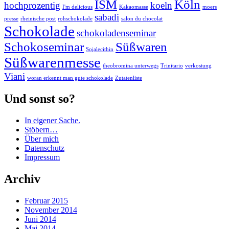
ISM
Köln
hochprozentig
koeln
I'm delicious
Kakaomasse
moers
sabadi
presse
rheinische post
rohschokolade
salon du chocolat
Schokolade
schokoladenseminar
Schokoseminar
Süßwaren
Sojalecithin
Süßwarenmesse
theobromina unterwegs
Trinitario
verkostung
Viani
woran erkennt man gute schokolade
Zutatenliste
Und sonst so?
In eigener Sache.
Stöbern…
Über mich
Datenschutz
Impressum
Archiv
Februar 2015
November 2014
Juni 2014
Mai 2014