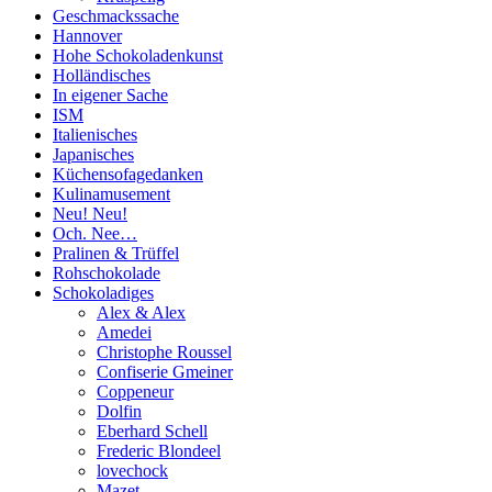
Geschmackssache
Hannover
Hohe Schokoladenkunst
Holländisches
In eigener Sache
ISM
Italienisches
Japanisches
Küchensofagedanken
Kulinamusement
Neu! Neu!
Och. Nee…
Pralinen & Trüffel
Rohschokolade
Schokoladiges
Alex & Alex
Amedei
Christophe Roussel
Confiserie Gmeiner
Coppeneur
Dolfin
Eberhard Schell
Frederic Blondeel
lovechock
Mazet