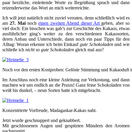
paar herzliche, einleitende Worte zu Begrüßung sprach und dann
reizenderweise das Wort an mich weiterreichte.
Ich will jetzt natürlich nicht zuviel verraten, denn schließlich wird es
am
27. Mai
noch
einen zweiten Abend dieser Art
geben, aber so
viel doch: Ein bisschen was gab’s zur Geschichte des Kakaos, etwas
ausführlicher ging’s weiter zu den verschiedenen Kakaosorten,
deren Anbau und Unterschiede, dann noch ein paar Tipps für den
Alltag: Woran erkenne ich beim Einkauf
gute Schokoladen
und wie
schließe ich
nicht so gute Schokoladen
gleich mal aus?
Noch vor den ersten Kostproben: Gelöste Stimmung und Kakaoduft in
Im Anschluss noch eine kleine Anleitung zur Verkostung, und dann
machten wir uns endlich an die Praxis! Ganz feine Schokoladen von
weiß bis dunkel, – neun Sorten hatte ich mitgebracht.
Konzentrierte Vorfreude, Madagaskar-Kakao naht.
Jetzt wurde geschnuppert und geknabbert.
Mit geschlossenen Augen und gespitzten Mündern den Aromen
nachgespürt.