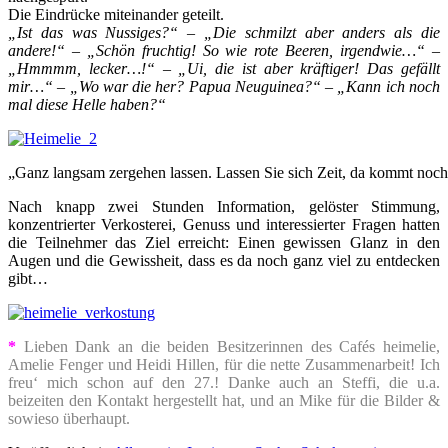
Die Eindrücke miteinander geteilt.
„Ist das was Nussiges?“ – „Die schmilzt aber anders als die
andere!“ – „Schön fruchtig! So wie rote Beeren, irgendwie…“ –
„Hmmmm, lecker…!“ – „Ui, die ist aber kräftiger! Das gefällt
mir…“ – „Wo war die her? Papua Neuguinea?“ – „Kann ich noch
mal diese Helle haben?“
„Ganz langsam zergehen lassen. Lassen Sie sich Zeit, da kommt noc
Nach knapp zwei Stunden Information, gelöster Stimmung,
konzentrierter Verkosterei, Genuss und interessierter Fragen hatten
die Teilnehmer das Ziel erreicht: Einen gewissen Glanz in den
Augen und die Gewissheit, dass es da noch ganz viel zu entdecken
gibt…
*
Lieben Dank an die beiden Besitzerinnen des Cafés heimelie,
Amelie Fenger und Heidi Hillen, für die nette Zusammenarbeit! Ich
freu‘ mich schon auf den 27.! Danke auch an Steffi, die u.a.
beizeiten den Kontakt hergestellt hat, und an Mike für die Bilder &
sowieso überhaupt.