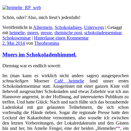
Schön, oder? Also, mich freut’s jedenfalls!
Veröffentlicht in
Allgemein
,
Schokoladiges
,
Unterwegs
|
Getaggt
mit
heimelie
,
moers
,
presse
,
rheinische post
,
schokoladenseminar
,
Schokoseminar
|
Hinterlasse einen Kommentar
2. Mai 2014
von
Theobromina
Moers im Schokoladenhimmel.
Dienstag war es endlich soweit:
Im (man kann es wirklich nicht anders sagen) ausgesprochen
schnuckeligen
Moerser
Café heimelie
fand unser erstes
Schokoladenseminar statt. Ausgerüstet mit einer ganzen Kiste voll
liebevoll ausgesuchter Schokoladen und etwas Zubehör war ich aus
Hannover angereist, in der Hoffnung, auf interessiertes Publikum zu
treffen. Und hatte Glück: Nach und nach füllte sich das bezaubernde
Ladenlokal mit gut gelaunten Teilnehmern, die sich schon
vorfreudig die Hände rieben. Sogar die regionale Presse hatte den
Lockruf der Kakaobohne vernommen, also wuselte ich zwischen
den letzten Vorbereitungen, der Lokalredakteurin und den Gästen
hin und her, bis Amelie Fenger, eine der beiden „Heimelies“
*
, ein