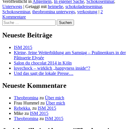
Veröffentlicht in
Allgemein
,
In eigener Sache
,
Schokoseminar
,
Unterwegs
|
Getaggt mit
heimelie
,
schokoladenseminar
,
Schokoseminar
,
theobromina unterwegs
,
verkostung
|
2
Kommentare
Suchen
Neueste Beiträge
ISM 2015
Kleine, feine Weiterbildung am Samstag – Pralinenkurs in der
Pâtisserie Elysée
Salon du chocolat 2014 in Köln
lovechock – wirklich „happyness inside“?
Und das sagt die lokale Presse…
Neueste Kommentare
Theobromina
zu
Über mich
Frau Hummel
zu
Über mich
Rebekka.
zu
ISM 2015
Mike
zu
ISM 2015
Theobromina
zu
ISM 2015