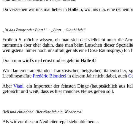
Da verziehen wir uns mal lieber in
Halle 5
, wo uns u.a. eine (scheinb
„Ist das Zunge oder Blatt?“ – „Blatt… Glaub‘ ich.“
Frollein S. möchte wissen, ob man sich das vielleicht unter die Arm
momentan aber eher dahin, dass man beim Lutschen dieser Spezialitä
wenigstens immer noch unauffälliger als eine Dose Raumspray.) Ich 
Doch nun wird’s mal ernst und es geht in
Halle 4
!
Wir flanieren an Ständen französischer, belgischer, italienischer,
Lieblingsmaître
Frédéric Blondeel
in diesem Jahr nicht dabei, auch
Co
Aber
Viani
, ein Importeur der feinsten Dinge (hauptsächlich aus Ita
geforscht und weiß, dass es hier manches Neues geben soll.
Hell und einladend. Hier zöge ich ein. Wieder mal.
Als wir vor diesem Neuheitenregal stehenbleiben…