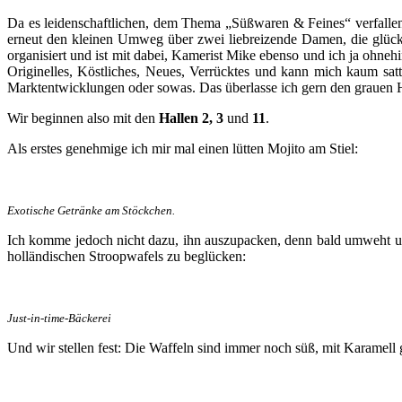
Da es leidenschaftlichen, dem Thema „Süßwaren & Feines“ verfallen
erneut den kleinen Umweg über zwei liebreizende Damen, die glückli
organisiert und ist mit dabei, Kamerist Mike ebenso und ich ja ohneh
Originelles, Köstliches, Neues, Verrücktes und kann mich kaum satt 
Marktentwicklungen oder sowas. Das überlasse ich gern den grauen He
Wir beginnen also mit den
Hallen 2, 3
und
11
.
Als erstes genehmige ich mir mal einen lütten Mojito am Stiel:
Exotische Getränke am Stöckchen.
Ich komme jedoch nicht dazu, ihn auszupacken, denn bald umweht uns 
holländischen Stroopwafels zu beglücken:
Just-in-time-Bäckerei
Und wir stellen fest: Die Waffeln sind immer noch süß, mit Karamell g