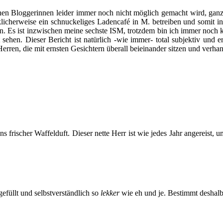
en Bloggerinnen leider immer noch nicht möglich gemacht wird, ganz n
cherweise ein schnuckeliges Ladencafé in M. betreiben und somit in de
in. Es ist inzwischen meine sechste ISM, trotzdem bin ich immer noch k
sehen. Dieser Bericht ist natürlich -wie immer- total subjektiv und er
rren, die mit ernsten Gesichtern überall beieinander sitzen und verhan
frischer Waffelduft. Dieser nette Herr ist wie jedes Jahr angereist,
efüllt und selbstverständlich so
lekker
wie eh und je. Bestimmt deshalb