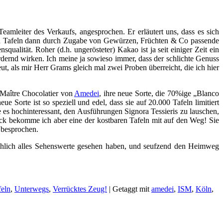
mleiter des Verkaufs, angesprochen. Er erläutert uns, dass es sich
en Tafeln dann durch Zugabe von Gewürzen, Früchten & Co passende
qualität. Roher (d.h. ungerösteter) Kakao ist ja seit einiger Zeit ein
dernd wirken. Ich meine ja sowieso immer, dass der schlichte Genuss
ut, als mir Herr Grams gleich mal zwei Proben überreicht, die ich hier
 Maître Chocolatier von
Amedei
, ihre neue Sorte, die 70%ige „Blanco
 Sorte ist so speziell und edel, dass sie auf 20.000 Tafeln limitiert
s hochinteressant, den Ausführungen Signora Tessieris zu lauschen,
k bekomme ich aber eine der kostbaren Tafeln mit auf den Weg! Sie
 besprochen.
ächlich alles Sehenswerte gesehen haben, und seufzend den Heimweg
feln
,
Unterwegs
,
Verrücktes Zeug!
|
Getaggt mit
amedei
,
ISM
,
Köln
,