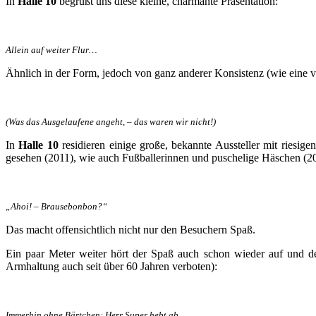
In
Halle 10
begrüßt uns diese kleine, charmante Präsentation:
Allein auf weiter Flur…
Ähnlich in der Form, jedoch von ganz anderer Konsistenz (wie eine vo
(Was das Ausgelaufene angeht, – das waren wir nicht!)
In
Halle 10
residieren einige große, bekannte Aussteller mit riesig
gesehen (2011), wie auch Fußballerinnen und puschelige Häschen (20
„Ahoi! – Brausebonbon?“
Das macht offensichtlich nicht nur den Besuchern Spaß.
Ein paar Meter weiter hört der Spaß auch schon wieder auf und de
Armhaltung auch seit über 60 Jahren verboten):
Immerhin ohne Bärtchen: Herr Super hebt ab.