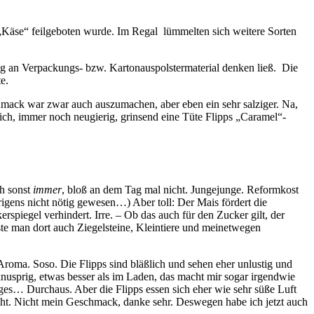
 „Käse“ feilgeboten wurde. Im Regal lümmelten sich weitere Sorten
tig an Verpackungs- bzw. Kartonauspolstermaterial denken ließ. Die
e.
ack war zwar auch auszumachen, aber eben ein sehr salziger. Na,
ch, immer noch neugierig, grinsend eine Tüte Flipps „Caramel“-
ch sonst
immer
, bloß an dem Tag mal nicht. Jungejunge. Reformkost
igens nicht nötig gewesen…) Aber toll: Der Mais fördert die
iegel verhindert. Irre. – Ob das auch für den Zucker gilt, der
ste man dort auch Ziegelsteine, Kleintiere und meinetwegen
-Aroma. Soso. Die Flipps sind bläßlich und sehen eher unlustig und
nusprig, etwas besser als im Laden, das macht mir sogar irgendwie
es… Durchaus. Aber die Flipps essen sich eher wie sehr süße Luft
nicht. Nicht mein Geschmack, danke sehr. Deswegen habe ich jetzt auch