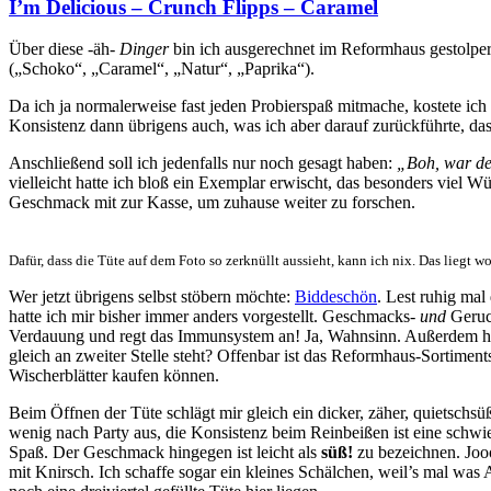
I’m Delicious – Crunch Flipps – Caramel
Über diese -äh-
Dinger
bin ich ausgerechnet im Reformhaus gestolper
(„Schoko“, „Caramel“, „Natur“, „Paprika“).
Da ich ja normalerweise fast jeden Probierspaß mitmache, kostete ich 
Konsistenz dann übrigens auch, was ich aber darauf zurückführte, das
Anschließend soll ich jedenfalls nur noch gesagt haben:
„Boh, war de
vielleicht hatte ich bloß ein Exemplar erwischt, das besonders vie
Geschmack mit zur Kasse, um zuhause weiter zu forschen.
Dafür, dass die Tüte auf dem Foto so zerknüllt aussieht, kann ich nix. Das liegt wo
Wer jetzt übrigens selbst stöbern möchte:
Biddeschön
. Lest ruhig mal
hatte ich mir bisher immer anders vorgestellt. Geschmacks-
und
Geruch
Verdauung und regt das Immunsystem an! Ja, Wahnsinn. Außerdem hat 
gleich an zweiter Stelle steht? Offenbar ist das Reformhaus-Sortimen
Wischerblätter kaufen können.
Beim Öffnen der Tüte schlägt mir gleich ein dicker, zäher, quietschsü
wenig nach Party aus, die Konsistenz beim Reinbeißen ist eine schwi
Spaß. Der Geschmack hingegen ist leicht als
süß!
zu bezeichnen. Joo
mit Knirsch. Ich schaffe sogar ein kleines Schälchen, weil’s mal was