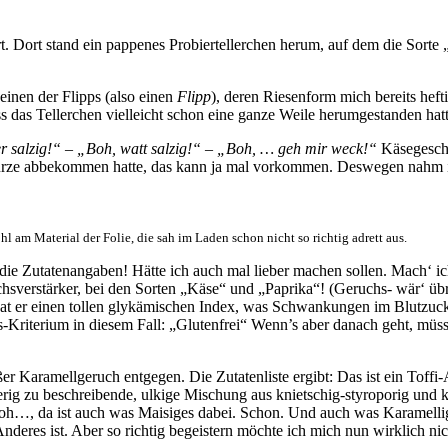
t. Dort stand ein pappenes Probiertellerchen herum, auf dem die Sorte
einen der Flipps (also einen
Flipp
), deren Riesenform mich bereits hef
s das Tellerchen vielleicht schon eine ganze Weile herumgestanden hatt
r salzig!“ – „Boh, watt salzig!“ – „Boh, … geh mir weck!“
Käsegeschm
l Würze abbekommen hatte, das kann ja mal vorkommen. Deswegen nahm i
hl am Material der Folie, die sah im Laden schon nicht so richtig adrett aus.
 die Zutatenangaben! Hätte ich auch mal lieber machen sollen. Mach‘ i
sverstärker, bei den Sorten „Käse“ und „Paprika“! (Geruchs- wär‘ übr
er einen tollen glykämischen Index, was Schwankungen im Blutzuckersp
ts-Kriterium in diesem Fall: „Glutenfrei“ Wenn’s aber danach geht, müs
ßer Karamellgeruch entgegen. Die Zutatenliste ergibt: Das ist ein Toffi
erig zu beschreibende, ulkige Mischung aus knietschig-styroporig und k
oh…, da ist auch was Maisiges dabei. Schon. Und auch was Karamellig
 Anderes ist. Aber so richtig begeistern möchte ich mich nun wirklich 