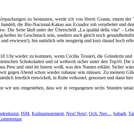
Verpackungen zu bestaunen, werde ich von Herrn Grams, einem der Tea
handelt, die Bio-Nacional-Kakao aus Ecuador roh verarbeitet und d
Die Serie läuft unter der Überschrift „La qualitá della vita“ – Lebens
zig-herber im Geschmack sein, sondern auch gleich noch gesundheitsför
nd erwiesen!), bin natürlich sehr neugierig und kurz darauf hoch erfre
h 18 Uhr wieder zu kommen, wenn Cecilia Tessieri, die Gründerin und
ienischen Schokoladen und ist weltweit sicher unter den Top10. Die neue
s Peru und sind im Innern weiß, was den Namen erklärt. Sicher wäre e
a wir gegen Abend schon wieder zuhause sein müssen. Zu meinem Glüc
lich feierlich entwickelt, in Ruhe verkostet, genossen und dann hier
or wir uns eingestehen, dass wir in vergangenen sechs Stunden tats
adenkunst
,
ISM
,
Kulinamusement
,
Neu! Neu!
,
Och. Nee...
,
Sabadi
,
Ta
Kommentare