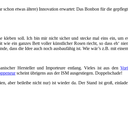
ar schon etwas ältere) Innovation erwartet: Das Bonbon für die gepflegt
e kleben soll. Ich bin mir nicht sicher und stecke mal eins ein, um 
t wie ein ganzes Bett voller künstlicher Rosen riecht, so dass eh‘ ni
finde, dass die Idee auch noch ausbaufähig ist. Wie wär’s z.B. mit 
 spanischer Hersteller und Importeure entlang. Vieles ist aus den
Vor
ppeneur
scheint übrigens aus der ISM ausgestiegen. Doppelschade!
lien, aber beileibe nicht nur) ist wieder da. Der Stand ist groß, ein