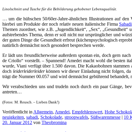
Linolschnitt und Tusche für die Bebilderung gehobener Lebensqualität.
… um die hübschen 50/60er-Jahre-ähnlichen Illustrationen auf den 
hierbei um Produkte der noch relativ neuen italienische Firma
Sabadi
Themen zuordnet, wie z.B. „Jugendlichkeit“, „Sex“, „Gesundheit“ usw. 
aufstrebendes Thema, denn er soll nicht nur ursprünglicher und wür
der guten Dinge die Gesundheit erfreut (küchenpsychologisch erprobt u
natürlich demnächst noch gesondert besprechen werde.
Er lädt uns freundlicherweise außerdem spontan ein, doch gern nac
de Criollo“ vorstellt. – Spannend! Amedei macht wohl die besten ital
wurde, Viani verfügt über 1.500 davon. Die Kakaobohnen stammen au
doch
leiderleiderleider
können wir dieser Einladung nicht folgen, d
trägt die Nummer 00.057 und wird demnächst gebührend behandelt, näm
Wir verabschieden uns und trudeln noch durch ein paar Gänge, bev
antreten…
(Fotos: M. Reusch. – Lieben Dank!)
Veröffentlicht in
Allgemein
,
Amedei
,
Empfehlenswert
,
Hohe Schokol
neuigkeiten
,
sabadi
,
Schokolade
,
stroopwafels
,
Süßwarenmesse
|
10 
20. Januar 2012
von
Theobromina