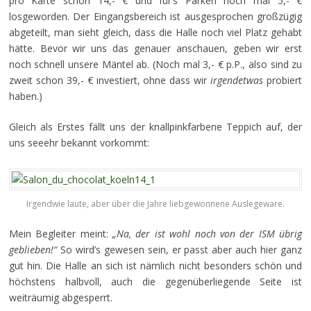
pro Karte schon 14,- € und für’s Parken noch mal 5,- €
losgeworden. Der Eingangsbereich ist ausgesprochen großzügig
abgeteilt, man sieht gleich, dass die Halle noch viel Platz gehabt
hätte. Bevor wir uns das genauer anschauen, geben wir erst
noch schnell unsere Mäntel ab. (Noch mal 3,- € p.P., also sind zu
zweit schon 39,- € investiert, ohne dass wir
irgendetwas
probiert
haben.)
Gleich als Erstes fällt uns der knallpinkfarbene Teppich auf, der
uns seeehr bekannt vorkommt:
Irgendwie laute, aber über die Jahre liebgewonnene Auslegeware.
Mein Begleiter meint:
„Na, der ist wohl noch von der ISM übrig
geblieben!“
So wird’s gewesen sein, er passt aber auch hier ganz
gut hin. Die Halle an sich ist nämlich nicht besonders schön und
höchstens halbvoll, auch die gegenüberliegende Seite ist
weiträumig abgesperrt.