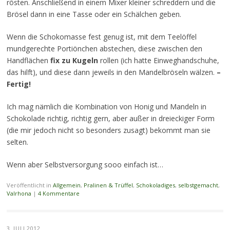
rösten. Anschließend in einem Mixer kleiner schreddern und die
Brösel dann in eine Tasse oder ein Schälchen geben.
Wenn die Schokomasse fest genug ist, mit dem Teelöffel
mundgerechte Portiönchen abstechen, diese zwischen den
Handflächen
fix zu Kugeln
rollen (ich hatte Einweghandschuhe,
das hilft), und diese dann jeweils in den Mandelbröseln wälzen.
–
Fertig!
Ich mag nämlich die Kombination von Honig und Mandeln in
Schokolade richtig, richtig gern, aber außer in dreieckiger Form
(die mir jedoch nicht so besonders zusagt) bekommt man sie
selten.
Wenn aber Selbstversorgung sooo einfach ist…
Veröffentlicht in
Allgemein
,
Pralinen & Trüffel
,
Schokoladiges
,
selbstgemacht
,
Valrhona
|
4 Kommentare
3. JULI 2012