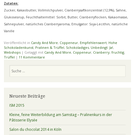
Zutaten:
Zucker, Kakaobutter, Vollmilchpulver, Cranberrysaftkonzentrat (12,9%), Sahne,
Glukosesirup, Feuchthaltemittel: Sorbit, Butter, Cranberryflocken, Kakaomasse,
Sahnepulver, natürliches Cranberryaroma, Emulgator: Soja-Lecithin, natürliche
Vanille
Veröffentlicht in
Candy And More
,
Coppeneur
,
Empfehlenswert
,
Hohe
Schokoladenkunst
,
Pralinen & Trüffel
,
Schokoladiges
,
Unbedingt: Ja!
,
Webshops
|
Getaggt mit
Candy And More
,
Coppeneur
,
Cranberry
,
fruchtig
,
Trüffel
|
11 Kommentare
Suchen
Neueste Beiträge
ISM 2015
Kleine, feine Weiterbildung am Samstag – Pralinenkurs in der
Pâtisserie Elysée
Salon du chocolat 2014 in Köln