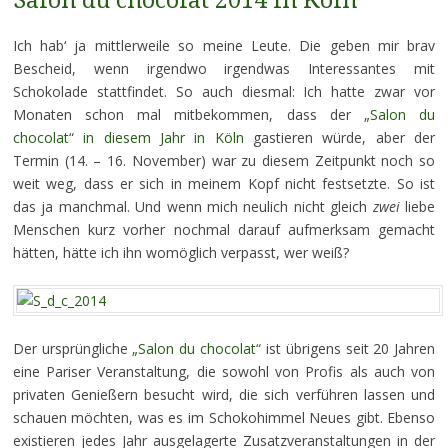
Salon du chocolat 2014 in Köln
Ich hab‘ ja mittlerweile so meine Leute. Die geben mir brav
Bescheid, wenn irgendwo irgendwas Interessantes mit
Schokolade stattfindet. So auch diesmal: Ich hatte zwar vor
Monaten schon mal mitbekommen, dass der
„Salon du
chocolat“ in diesem Jahr in Köln
gastieren würde, aber der
Termin (14. – 16. November) war zu diesem Zeitpunkt noch so
weit weg, dass er sich in meinem Kopf nicht festsetzte. So ist
das ja manchmal. Und wenn mich neulich nicht gleich
zwei
liebe
Menschen kurz vorher nochmal darauf aufmerksam gemacht
hätten, hätte ich ihn womöglich verpasst, wer weiß?
Der ursprüngliche
„Salon du chocolat“
ist übrigens seit 20 Jahren
eine Pariser Veranstaltung, die sowohl von Profis als auch von
privaten Genießern besucht wird, die sich verführen lassen und
schauen möchten, was es im Schokohimmel Neues gibt. Ebenso
existieren jedes Jahr ausgelagerte Zusatzveranstaltungen in der