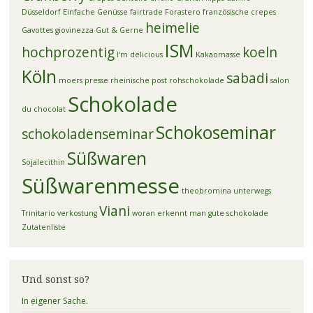
Düsseldorf
Einfache Genüsse
fairtrade
Forastero
französische crepes
heimelie
Gavottes
giovinezza
Gut & Gerne
ISM
hochprozentig
koeln
I'm delicious
Kakaomasse
Köln
sabadi
moers
presse
rheinische post
rohschokolade
salon
Schokolade
du chocolat
Schokoseminar
schokoladenseminar
Süßwaren
Sojalecithin
Süßwarenmesse
theobromina unterwegs
Viani
Trinitario
verkostung
woran erkennt man gute schokolade
Zutatenliste
Und sonst so?
In eigener Sache.