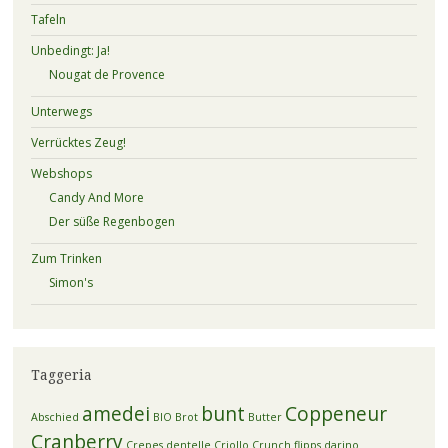
Tafeln
Unbedingt: Ja!
Nougat de Provence
Unterwegs
Verrücktes Zeug!
Webshops
Candy And More
Der süße Regenbogen
Zum Trinken
Simon's
Taggeria
amedei
bunt
Coppeneur
Abschied
BIO
Brot
Butter
Cranberry
Crepes dentelle
Criollo
Crunch flipps
darino