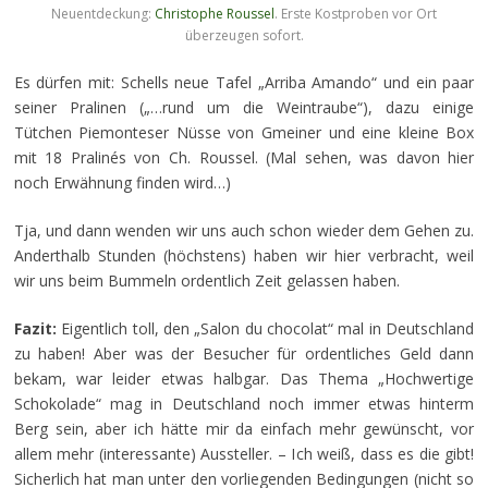
Neuentdeckung:
Christophe Roussel
. Erste Kostproben vor Ort
überzeugen sofort.
Es dürfen mit: Schells neue Tafel „Arriba Amando“ und ein paar
seiner Pralinen („…rund um die Weintraube“), dazu einige
Tütchen Piemonteser Nüsse von Gmeiner und eine kleine Box
mit 18 Pralinés von Ch. Roussel. (Mal sehen, was davon hier
noch Erwähnung finden wird…)
Tja, und dann wenden wir uns auch schon wieder dem Gehen zu.
Anderthalb Stunden (höchstens) haben wir hier verbracht, weil
wir uns beim Bummeln ordentlich Zeit gelassen haben.
Fazit:
Eigentlich toll, den „Salon du chocolat“ mal in Deutschland
zu haben! Aber was der Besucher für ordentliches Geld dann
bekam, war leider etwas halbgar. Das Thema „Hochwertige
Schokolade“ mag in Deutschland noch immer etwas hinterm
Berg sein, aber ich hätte mir da einfach mehr gewünscht, vor
allem mehr (interessante) Aussteller. – Ich weiß, dass es die gibt!
Sicherlich hat man unter den vorliegenden Bedingungen (nicht so