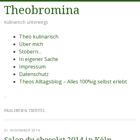
Theobromina
Kulinarisch unterwegs
Menü
Zum
Theo kulinarisch
Inhalt
Über mich
springen
Stöbern…
In eigener Sache
Impressum
Datenschutz
Theos Alltagsblog – Alles 100%ig selbst erlebt
PRALINEN & TRÜFFEL
21. NOVEMBER 2014