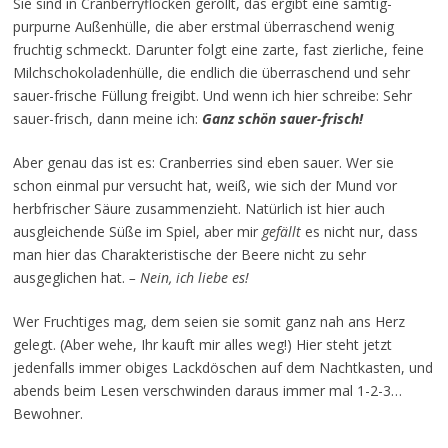
Sie sind in Cranberryflocken gerollt, das ergibt eine samtig-
purpurne Außenhülle, die aber erstmal überraschend wenig
fruchtig schmeckt. Darunter folgt eine zarte, fast zierliche, feine
Milchschokoladenhülle, die endlich die überraschend und sehr
sauer-frische Füllung freigibt. Und wenn ich hier schreibe: Sehr
sauer-frisch, dann meine ich:
Ganz schön sauer-frisch!
Aber genau das ist es: Cranberries sind eben sauer. Wer sie
schon einmal pur versucht hat, weiß, wie sich der Mund vor
herbfrischer Säure zusammenzieht. Natürlich ist hier auch
ausgleichende Süße im Spiel, aber mir
gefällt
es nicht nur, dass
man hier das Charakteristische der Beere nicht zu sehr
ausgeglichen hat.
– Nein, ich liebe es!
Wer Fruchtiges mag, dem seien sie somit ganz nah ans Herz
gelegt. (Aber wehe, Ihr kauft mir alles weg!) Hier steht jetzt
jedenfalls immer obiges Lackdöschen auf dem Nachtkasten, und
abends beim Lesen verschwinden daraus immer mal 1-2-3…
Bewohner.