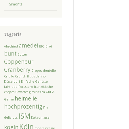
Simon's
Taggeria
amedei
Abschied
BIO
Brot
bunt
Butter
Coppeneur
Cranberry
Crepes dentelle
Criollo
Crunch flipps
darino
Düsseldorf
Einfache Genüsse
fairtrade
Forastero
französische
crepes
Gavottes
giovinezza
Gut &
heimelie
Gerne
hochprozentig
I'm
ISM
delicious
Kakaomasse
Köln
koeln
moers
presse