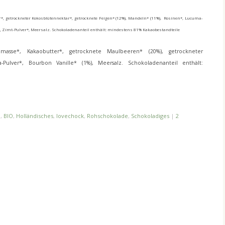
*, getrockneter Kokosblütennektar*, getrocknete Feigen* (12%), Mandeln* (11%), Rosinen*, Lucuma-
, Zimt-Pulver*, Meersalz. Schokoladenanteil enthält: mindestens 81% Kakaobestandteile
masse*, Kakaobutter*, getrocknete Maulbeeren* (20%), getrockneter
Pulver*, Bourbon Vanille* (1%), Meersalz. Schokoladenanteil enthält:
.
,
BIO
,
Holländisches
,
lovechock
,
Rohschokolade
,
Schokoladiges
|
2