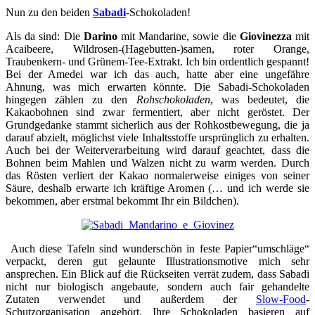
Nun zu den beiden
Sabadi
-Schokoladen!
Als da sind: Die
Darino
mit Mandarine, sowie die
Giovinezza
mit
Acaibeere, Wildrosen-(Hagebutten-)samen, roter Orange,
Traubenkern- und Grünem-Tee-Extrakt. Ich bin ordentlich gespannt!
Bei der Amedei war ich das auch, hatte aber eine ungefähre
Ahnung, was mich erwarten könnte. Die Sabadi-Schokoladen
hingegen zählen zu den
Rohschokoladen
, was bedeutet, die
Kakaobohnen sind zwar fermentiert, aber nicht geröstet. Der
Grundgedanke stammt sicherlich aus der Rohkostbewegung, die ja
darauf abzielt, möglichst viele Inhaltsstoffe ursprünglich zu erhalten.
Auch bei der Weiterverarbeitung wird darauf geachtet, dass die
Bohnen beim Mahlen und Walzen nicht zu warm werden. Durch
das Rösten verliert der Kakao normalerweise einiges von seiner
Säure, deshalb erwarte ich kräftige Aromen (… und ich werde sie
bekommen, aber erstmal bekommt Ihr ein Bildchen).
Auch diese Tafeln sind wunderschön in feste Papier“umschläge“
verpackt, deren gut gelaunte Illustrationsmotive mich sehr
ansprechen. Ein Blick auf die Rückseiten verrät zudem, dass Sabadi
nicht nur biologisch angebaute, sondern auch fair gehandelte
Zutaten verwendet und außerdem der
Slow-Food
-
Schutzorganisation angehört. Ihre Schokoladen basieren auf