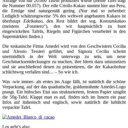
Auflage von nur 20.000 Tafeln produziert wurde (meine Tafel trägt
die Nummer 00.057). Der edle Criollo-Kakao stammt hier aus Peru,
die Erträge sind naturgemäß gering. (Nur mal so nebenbei:
Lediglich schätzungsweise 5% des weltweit angebauten Kakaos ist
überhaupt
Edelkakao
, den Rest bildet der sog.
Konsumkakao
(meistens „Forastero“), den wir hauptsächlich zu bunt
eingewickelten Tafeln, Riegeln und Figürchen verarbeitet in den
Supermärkten finden.)
Die toskanische Firma Amedei wird von den Geschwistern Cecilia
und Alessio Tessieri geführt, und Signora Cecilia scheint
unermüdlich in der Welt unterwegs zu sein, um neue
Geschmacksentdeckungen zu machen, ihre Ideen dazu umzusetzen
und sie anschließend denen zu präsentieren, die der Kakaobohne
schlichtweg verfallen sind… – So wie ich.
Was -wie immer- als erstes ins Auge fällt, ist natürlich die schöne
Verpackung, auf der das quadratische, goldumrahmte Amedei-Logo
prangt. Ein hübsches Etui aus strukturiertem, festem Papier umgibt
die 50g-Tafel. Klappt man es auf, finden sich im Innern ein paar
Infos auf italienisch und englisch, sowie natürlich die luftdicht
verpackte Tafel.
Los geht’s also: