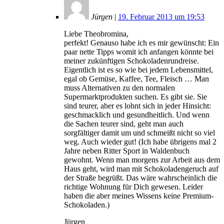
Jürgen
|
19. Februar 2013 um 19:53
Liebe Theobromina,
perfekt! Genauso habe ich es mir gewünscht: Ein
paar nette Tipps womit ich anfangen könnte bei
meiner zukünftigen Schokoladenrundreise.
Eigentlich ist es so wie bei jedem Lebensmittel,
egal ob Gemüse, Kaffee, Tee, Fleisch … Man
muss Alternativen zu den normalen
Supermarktprodukten suchen. Es gibt sie. Sie
sind teurer, aber es lohnt sich in jeder Hinsicht:
geschmacklich und gesundheitlich. Und wenn
die Sachen teurer sind, geht man auch
sorgfältiger damit um und schmeißt nicht so viel
weg. Auch wieder gut! (Ich habe übrigens mal 2
Jahre neben Ritter Sport in Waldenbuch
gewohnt. Wenn man morgens zur Arbeit aus dem
Haus geht, wird man mit Schokoladengeruch auf
der Straße begrüßt. Das wäre wahrscheinlich die
richtige Wohnung für Dich gewesen. Leider
haben die aber meines Wissens keine Premium-
Schokoladen.)
Jürgen