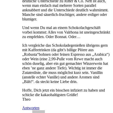
deutliche Unterschiede zu Ritter & Co. Nett ist auch,
wenn man einfach mal mehrere Sorten parallel
anknabbert und die Unterschiede deutlich wahrnimmt.
Manche sind säuerlich-fruchtiger, andere erdiger oder
blumiger.
Und wenn Du mal an einem Schokofachgeschäft
vorbei kommst: Alles von Valrhona ist uneingeschränkt
zu empfehlen. Oder Bonnat. Oder…
Ich vergleiche das Schokoladegenießen übrigens gern
mit Kaffeetrinken (da gibt’s billige Plörre aus
„Robusta“bohnen oder feinen Espresso aus „Arabica“)
oder Wein (eine 2,99-Pulle vom Rewe macht auch
schön duselig, aber ein gut gemachter Winzerwein hat
eben ’ne ganz andere Tiefe). Wichtig ist immer die
Zutatenliste, die muss möglichst kurz sein. Vanillin
(anstelle echter Vanille) und andere Aromen sind
„Bäh!“. da steckt keine Liebe drin.
Hoffe, Dich jetzt ein bisschen infiziert zu haben und
schicke die kakaohaltigsten Grüße!
Theo
Antworten