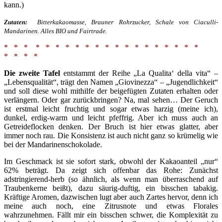
kann.)
Zutaten:
Bitterkakaomasse, Brauner Rohrzucker, Schale von Ciaculli-
Mandarinen. Alles BIO und Fairtrade.
* * * * * * * * * * * * * * * * * * * *
* * * *
Die zweite Tafel
entstammt der Reihe „La Qualita‘ della vita“ –
„Lebensqualität“, trägt den Namen „Giovinezza“ – „Jugendlichkeit“
und soll diese wohl mithilfe der beigefügten Zutaten erhalten oder
verlängern. Oder gar zurückbringen? Na, mal sehen… Der Geruch
ist erstmal leicht fruchtig und sogar etwas harzig (meine ich),
dunkel, erdig-warm und leicht pfeffrig. Aber ich muss auch an
Getreideflocken denken. Der Bruch ist hier etwas glatter, aber
immer noch rau. Die Konsistenz ist auch nicht ganz so krümelig wie
bei der Mandarinenschokolade.
Im Geschmack ist sie sofort stark, obwohl der Kakaoanteil „nur“
62% beträgt. Da zeigt sich offenbar das Rohe: Zunächst
adstringierend-herb (so ähnlich, als wenn man überraschend auf
Traubenkerne beißt), dazu säurig-duftig, ein bisschen tabakig.
Kräftige Aromen, dazwischen lugt aber auch Zartes hervor, denn ich
meine auch noch, eine Zitrusnote und etwas Florales
wahrzunehmen. Fällt mir ein bisschen schwer, die Komplexität zu