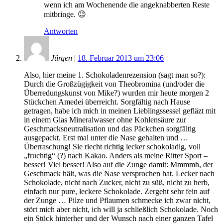
wenn ich am Wochenende die angeknabberten Reste
mitbringe. 😉
Antworten
Jürgen
|
18. Februar 2013 um 23:06
Also, hier meine 1. Schokoladenrezension (sagt man so?):
Durch die Großzügigkeit von Theobromina (und/oder die
Überredungskunst von Mike?) wurden mir heute morgen 2
Stückchen Amedei überreicht. Sorgfältig nach Hause
getragen, habe ich mich in meinen Lieblingssessel gefläzt mit
in einem Glas Mineralwasser ohne Kohlensäure zur
Geschmacksneutralisation und das Päckchen sorgfältig
ausgepackt. Erst mal unter die Nase gehalten und …
Überraschung! Sie riecht richtig lecker schokoladig, voll
„fruchtig“ (?) nach Kakao. Anders als meine Ritter Sport –
besser! Viel besser! Also auf die Zunge damit: Mmmmh, der
Geschmack hält, was die Nase versprochen hat. Lecker nach
Schokolade, nicht nach Zucker, nicht zu süß, nicht zu herb,
einfach nur pure, leckere Schokolade. Zergeht sehr fein auf
der Zunge … Pilze und Pflaumen schmecke ich zwar nicht,
stört mich aber nicht, ich will ja schließlich Schokolade. Noch
ein Stück hinterher und der Wunsch nach einer ganzen Tafel