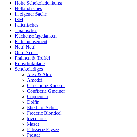
Hohe Schokoladenkunst
Holländisches
In eigener Sache
ISM
Italienisches
Japanisches
Küchensofagedanken
Kulinamusement
Neu! Neu!
Och. Nee…
Pralinen & Trüffel
Rohschokolade
Schokoladiges
Alex & Alex
Amedei
Christophe Roussel
Confiserie Gmeiner
Coppeneur
Dolfin
Eberhard Schell
Frederic Blondeel
lovechock
Mazet
Patisserie Elysee
Prestat