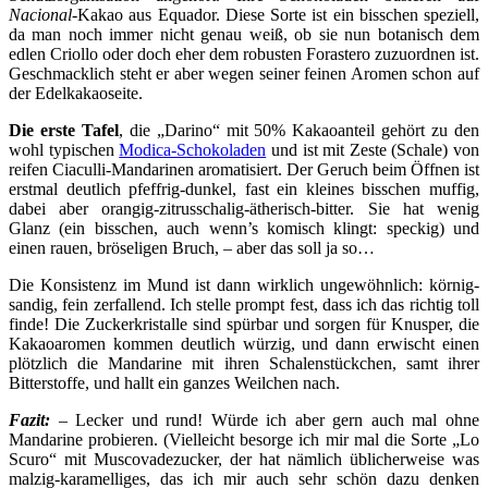
Nacional
-Kakao aus Equador. Diese Sorte ist ein bisschen speziell,
da man noch immer nicht genau weiß, ob sie nun botanisch dem
edlen Criollo oder doch eher dem robusten Forastero zuzuordnen ist.
Geschmacklich steht er aber wegen seiner feinen Aromen schon auf
der Edelkakaoseite.
Die erste Tafel
, die „Darino“ mit 50% Kakaoanteil gehört zu den
wohl typischen
Modica-Schokoladen
und ist mit Zeste (Schale) von
reifen Ciaculli-Mandarinen aromatisiert. Der Geruch beim Öffnen ist
erstmal deutlich pfeffrig-dunkel, fast ein kleines bisschen muffig,
dabei aber orangig-zitrusschalig-ätherisch-bitter. Sie hat wenig
Glanz (ein bisschen, auch wenn’s komisch klingt: speckig) und
einen rauen, bröseligen Bruch, – aber das soll ja so…
Die Konsistenz im Mund ist dann wirklich ungewöhnlich: körnig-
sandig, fein zerfallend. Ich stelle prompt fest, dass ich das richtig toll
finde! Die Zuckerkristalle sind spürbar und sorgen für Knusper, die
Kakaoaromen kommen deutlich würzig, und dann erwischt einen
plötzlich die Mandarine mit ihren Schalenstückchen, samt ihrer
Bitterstoffe, und hallt ein ganzes Weilchen nach.
Fazit:
– Lecker und rund! Würde ich aber gern auch mal ohne
Mandarine probieren. (Vielleicht besorge ich mir mal die Sorte „Lo
Scuro“ mit Muscovadezucker, der hat nämlich üblicherweise was
malzig-karamelliges, das ich mir auch sehr schön dazu denken