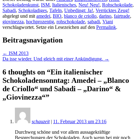
Schokoladenkunst
,
ISM
,
Italienisches
,
Neu! Neu!
,
Rohschokolade
,
Sabadi
,
Schokoladiges
,
Tafeln
,
Unbedingt: Ja!
,
Verrücktes Zeug!
abgelegt und mit
amedei
,
BIO
,
blanco de criollo
,
darino
,
fairtrade
,
giovinezza
,
hochprozentig
,
rohschokolade
,
sabadi
,
Viani
verschlagwortet. Setze ein Lesezeichen auf den
Permalink
.
Beitragsnavigation
←
ISM 2013
Da isse wieder. Und gleich mit einer Ankündigung.
→
6 thoughts on “
Ein italienischer
Schokoladensonntag: Amedei – „Blanco
de Criollo“ und Sabadi – „Darino“ &
„Giovinezza“
”
schauzeit
|
11. Februar 2013 um 23:16
Durchweg schöne und vor allem aussagekräftige
Besprechungen der Schokoladen. Auch wenn bei mir noch