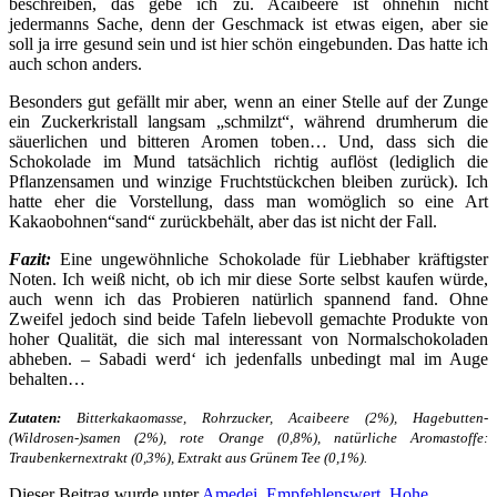
beschreiben, das gebe ich zu. Acaibeere ist ohnehin nicht
jedermanns Sache, denn der Geschmack ist etwas eigen, aber sie
soll ja irre gesund sein und ist hier schön eingebunden. Das hatte ich
auch schon anders.
Besonders gut gefällt mir aber, wenn an einer Stelle auf der Zunge
ein Zuckerkristall langsam „schmilzt“, während drumherum die
säuerlichen und bitteren Aromen toben… Und, dass sich die
Schokolade im Mund tatsächlich richtig auflöst (lediglich die
Pflanzensamen und winzige Fruchtstückchen bleiben zurück). Ich
hatte eher die Vorstellung, dass man womöglich so eine Art
Kakaobohnen“sand“ zurückbehält, aber das ist nicht der Fall.
Fazit:
Eine ungewöhnliche Schokolade für Liebhaber kräftigster
Noten. Ich weiß nicht, ob ich mir diese Sorte selbst kaufen würde,
auch wenn ich das Probieren natürlich spannend fand. Ohne
Zweifel jedoch sind beide Tafeln liebevoll gemachte Produkte von
hoher Qualität, die sich mal interessant von Normalschokoladen
abheben. – Sabadi werd‘ ich jedenfalls unbedingt mal im Auge
behalten…
Zutaten:
Bitterkakaomasse, Rohrzucker, Acaibeere (2%), Hagebutten-
(Wildrosen-)samen (2%), rote Orange (0,8%), natürliche Aromastoffe:
Traubenkernextrakt (0,3%), Extrakt aus Grünem Tee (0,1%).
Dieser Beitrag wurde unter
Amedei
,
Empfehlenswert
,
Hohe