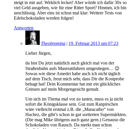
steigt in mir auf. Wirklich lecker! Aber würde ich dafür 30x so
viel Geld ausgeben, wie für eine Ritter Sport? Hmmm, ich bin
unschlüssig. Aber eins ist schon mal klar: Weitere Tests von
Edelschokoladen werden folgen!
Antworten
Theobromina
|
19. Februar 2013 um 07:23
Lieber Jürgen,
da bist Du jetzt natürlich auch gleich mal von der
Straßenbahn aufs Maseratifahren umgestiegen… 😉
Sowas wie diese Amedei habe auch ich nicht täglich
auf dem Tisch, freut mich sehr, dass Dir die Kostprobe
behagt hat! Dein Kommentar hat mir ein glückliches
Grinsen auf mein Morgengesicht gemalt.
Um sich im Thema mal vor zu tasten, muss es ja nicht
sofort die Königsklasse sein. Gut zum Ranpirschen
wäre vielleicht erstmal z.B. die „Maracaibo“ von
Hachez, die gibt’s schon in gut sortierten Supermärkten.
(Die mag Mike übrigens auch ganz gern.) Genauso die
Schokoladen von Rausch. Da merkt man schon