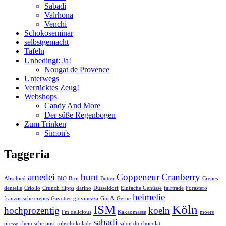
Sabadi
Valrhona
Venchi
Schokoseminar
selbstgemacht
Tafeln
Unbedingt: Ja!
Nougat de Provence
Unterwegs
Verrücktes Zeug!
Webshops
Candy And More
Der süße Regenbogen
Zum Trinken
Simon's
Taggeria
amedei
bunt
Coppeneur
Cranberry
Abschied
BIO
Brot
Butter
Crepes
dentelle
Criollo
Crunch flipps
darino
Düsseldorf
Einfache Genüsse
fairtrade
Forastero
heimelie
französische crepes
Gavottes
giovinezza
Gut & Gerne
ISM
Köln
hochprozentig
koeln
I'm delicious
Kakaomasse
moers
sabadi
presse
rheinische post
rohschokolade
salon du chocolat