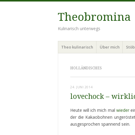
Theobromina
Kulinarisch unterwegs
Menü
Zum
Theo kulinarisch
Über mich
Stö
Inhalt
springen
HOLLÄNDISCHES
24. JUNI 2014
lovechock – wirkli
Heute will ich mich mal
wieder
ei
der die Kakaobohnen ungeröstet 
ausgesprochen spannend sein.