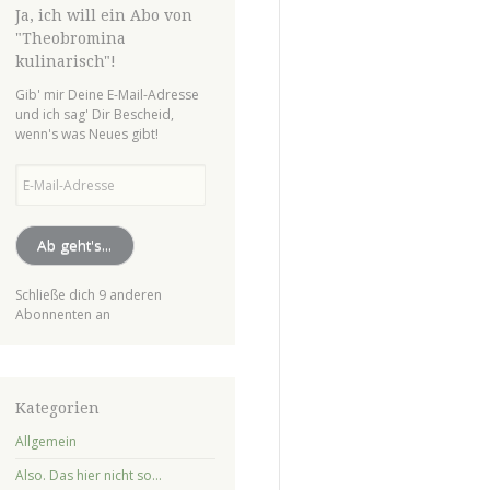
Ja, ich will ein Abo von
"Theobromina
kulinarisch"!
Gib' mir Deine E-Mail-Adresse
und ich sag' Dir Bescheid,
wenn's was Neues gibt!
E-
Mail-
Adresse
Ab geht's...
Schließe dich 9 anderen
Abonnenten an
Kategorien
Allgemein
Also. Das hier nicht so…