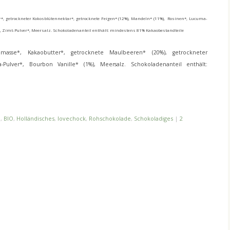
*, getrockneter Kokosblütennektar*, getrocknete Feigen* (12%), Mandeln* (11%), Rosinen*, Lucuma-
, Zimt-Pulver*, Meersalz. Schokoladenanteil enthält: mindestens 81% Kakaobestandteile
masse*, Kakaobutter*, getrocknete Maulbeeren* (20%), getrockneter
Pulver*, Bourbon Vanille* (1%), Meersalz. Schokoladenanteil enthält:
.
,
BIO
,
Holländisches
,
lovechock
,
Rohschokolade
,
Schokoladiges
|
2