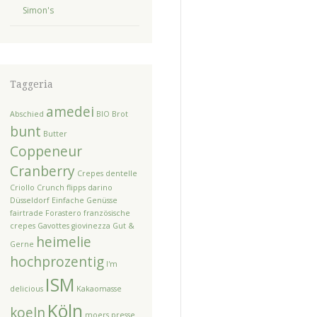
Simon's
Taggeria
amedei
Abschied
BIO
Brot
bunt
Butter
Coppeneur
Cranberry
Crepes dentelle
Criollo
Crunch flipps
darino
Düsseldorf
Einfache Genüsse
fairtrade
Forastero
französische
crepes
Gavottes
giovinezza
Gut &
heimelie
Gerne
hochprozentig
I'm
ISM
delicious
Kakaomasse
Köln
koeln
moers
presse