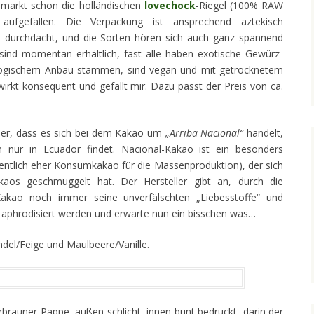
omarkt schon die holländischen
lovechock
-Riegel (100% RAW
aufgefallen. Die Verpackung ist ansprechend aztekisch
h durchdacht, und die Sorten hören sich auch ganz spannend
ind momentan erhältlich, fast alle haben exotische Gewürz-
ologischem Anbau stammen, sind vegan und mit getrocknetem
irkt konsequent und gefällt mir. Dazu passt der Preis von ca.
ber, dass es sich bei dem Kakao um
„Arriba Nacional“
handelt,
 nur in Ecuador findet. Nacional-Kakao ist ein besonders
gentlich eher Konsumkakao für die Massenproduktion), der sich
kaos geschmuggelt hat. Der Hersteller gibt an, durch die
Kakao noch immer seine unverfälschten „Liebesstoffe“ und
ar aphrodisiert werden und erwarte nun ein bisschen was…
del/Feige und Maulbeere/Vanille.
brauner Pappe, außen schlicht, innen bunt bedruckt, darin der