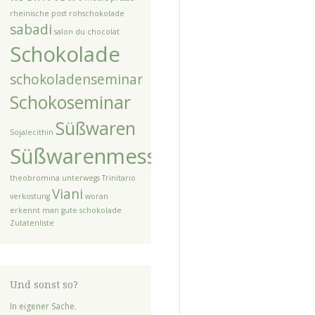
rheinische post
rohschokolade
sabadi
salon du chocolat
Schokolade
schokoladenseminar
Schokoseminar
Süßwaren
Sojalecithin
Süßwarenmesse
theobromina unterwegs
Trinitario
Viani
verkostung
woran
erkennt man gute schokolade
Zutatenliste
Und sonst so?
In eigener Sache.