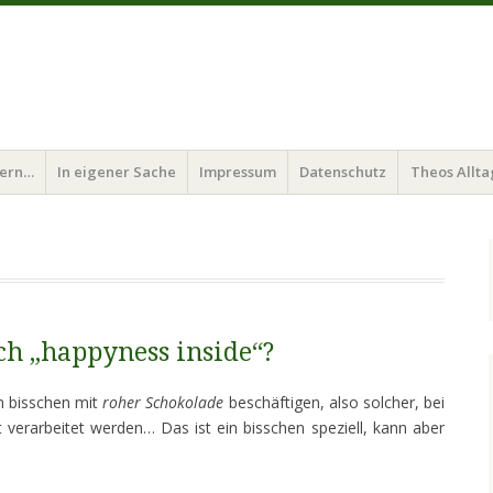
bern…
In eigener Sache
Impressum
Datenschutz
Theos Allta
ch „happyness inside“?
n bisschen mit
roher Schokolade
beschäftigen, also solcher, bei
verarbeitet werden… Das ist ein bisschen speziell, kann aber