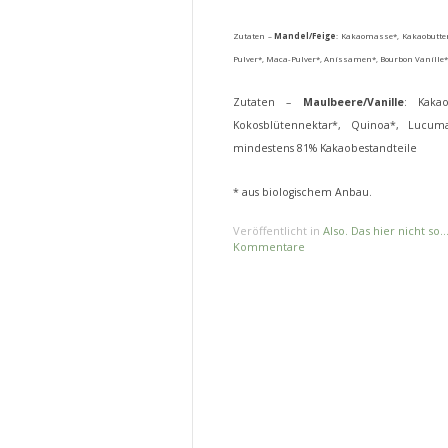
Zutaten –
Mandel/Feige
: Kakaomasse*, Kakaobutter
Pulver*, Maca-Pulver*, Anissamen*, Bourbon Vanille*
Zutaten –
Maulbeere/Vanille
: Kakao
Kokosblütennektar*, Quinoa*, Lucuma-
mindestens 81% Kakaobestandteile
* aus biologischem Anbau.
Veröffentlicht in
Also. Das hier nicht so..
Kommentare