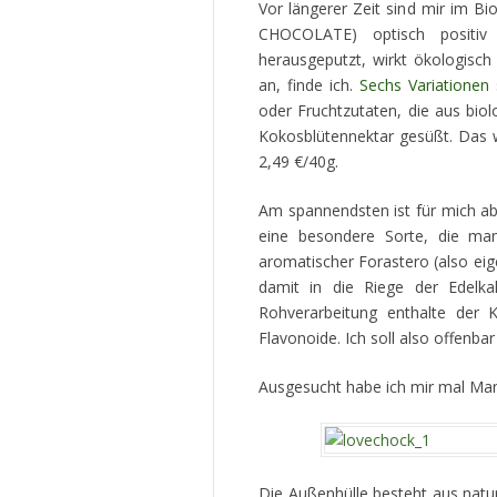
Vor längerer Zeit sind mir im Bi
CHOCOLATE) optisch positiv 
herausgeputzt, wirkt ökologisc
an, finde ich.
Sechs Variationen
s
oder Fruchtzutaten, die aus bi
Kokosblütennektar gesüßt. Das w
2,49 €/40g.
Am spannendsten ist für mich a
eine besondere Sorte, die man
aromatischer Forastero (also ei
damit in die Riege der Edelka
Rohverarbeitung enthalte der 
Flavonoide. Ich soll also offenb
Ausgesucht habe ich mir mal Man
Die Außenhülle besteht aus natur