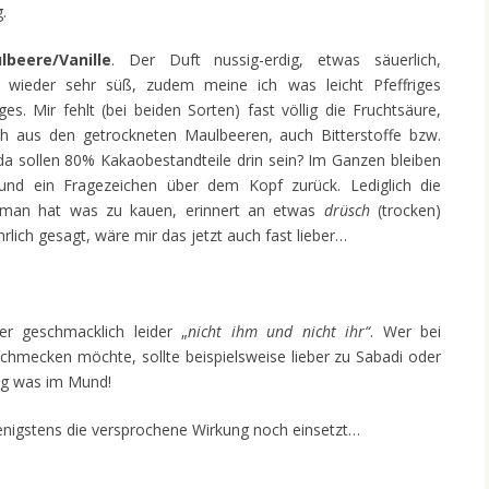
.
lbeere/Vanille
. Der Duft nussig-erdig, etwas säuerlich,
 wieder sehr süß, zudem meine ich was leicht Pfeffriges
. Mir fehlt (bei beiden Sorten) fast völlig die Fruchtsäure,
 aus den getrockneten Maulbeeren, auch Bitterstoffe bzw.
 da sollen 80% Kakaobestandteile drin sein? Im Ganzen bleiben
nd ein Fragezeichen über dem Kopf zurück. Lediglich die
, man hat was zu kauen, erinnert an etwas
drüsch
(trocken)
lich gesagt, wäre mir das jetzt auch fast lieber…
r geschmacklich leider „
nicht ihm und nicht ihr“
. Wer bei
chmecken möchte, sollte beispielsweise lieber zu Sabadi oder
htig was im Mund!
wenigstens die versprochene Wirkung noch einsetzt…