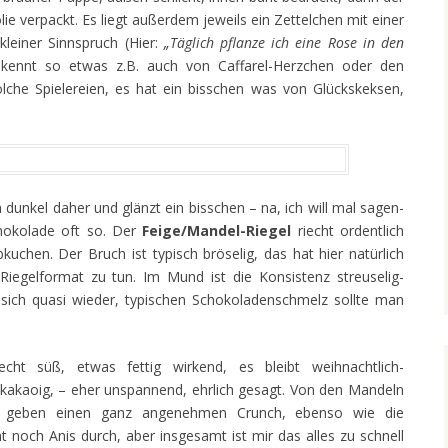
lie verpackt. Es liegt außerdem jeweils ein Zettelchen mit einer
kleiner Sinnspruch (Hier:
„Täglich pflanze ich eine Rose in den
kennt so etwas z.B. auch von Caffarel-Herzchen oder den
che Spielereien, es hat ein bisschen was von Glückskeksen,
 dunkel daher und glänzt ein bisschen – na, ich will mal sagen-
chokolade oft so. Der
Feige/Mandel-Riegel
riecht ordentlich
uchen. Der Bruch ist typisch bröselig, das hat hier natürlich
egelformat zu tun. Im Mund ist die Konsistenz streuselig-
n sich quasi wieder, typischen Schokoladenschmelz sollte man
cht süß, etwas fettig wirkend, es bleibt weihnachtlich-
g kakaoig, – eher unspannend, ehrlich gesagt. Von den Mandeln
e geben einen ganz angenehmen Crunch, ebenso wie die
noch Anis durch, aber insgesamt ist mir das alles zu schnell