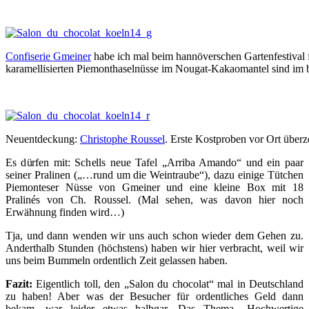
Confiserie Gmeiner
habe ich mal beim hannöverschen Gartenfestival f
karamellisierten Piemonthaselnüsse im Nougat-Kakaomantel sind im b
Neuentdeckung:
Christophe Roussel
. Erste Kostproben vor Ort überz
Es dürfen mit: Schells neue Tafel „Arriba Amando“ und ein paar
seiner Pralinen („…rund um die Weintraube“), dazu einige Tütchen
Piemonteser Nüsse von Gmeiner und eine kleine Box mit 18
Pralinés von Ch. Roussel. (Mal sehen, was davon hier noch
Erwähnung finden wird…)
Tja, und dann wenden wir uns auch schon wieder dem Gehen zu.
Anderthalb Stunden (höchstens) haben wir hier verbracht, weil wir
uns beim Bummeln ordentlich Zeit gelassen haben.
Fazit:
Eigentlich toll, den „Salon du chocolat“ mal in Deutschland
zu haben! Aber was der Besucher für ordentliches Geld dann
bekam, war leider etwas halbgar. Das Thema „Hochwertige