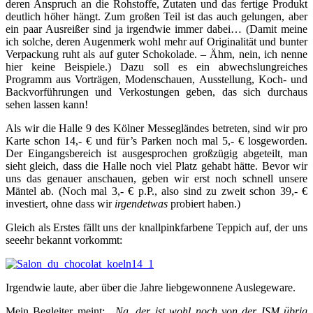
deren Anspruch an die Rohstoffe, Zutaten und das fertige Produkt
deutlich höher hängt. Zum großen Teil ist das auch gelungen, aber
ein paar Ausreißer sind ja irgendwie immer dabei… (Damit meine
ich solche, deren Augenmerk wohl mehr auf Originalität und bunter
Verpackung ruht als auf guter Schokolade. – Ähm, nein, ich nenne
hier keine Beispiele.) Dazu soll es ein abwechslungreiches
Programm aus Vorträgen, Modenschauen, Ausstellung, Koch- und
Backvorführungen und Verkostungen geben, das sich durchaus
sehen lassen kann!
Als wir die Halle 9 des Kölner Messegländes betreten, sind wir pro
Karte schon 14,- € und für’s Parken noch mal 5,- € losgeworden.
Der Eingangsbereich ist ausgesprochen großzügig abgeteilt, man
sieht gleich, dass die Halle noch viel Platz gehabt hätte. Bevor wir
uns das genauer anschauen, geben wir erst noch schnell unsere
Mäntel ab. (Noch mal 3,- € p.P., also sind zu zweit schon 39,- €
investiert, ohne dass wir
irgendetwas
probiert haben.)
Gleich als Erstes fällt uns der knallpinkfarbene Teppich auf, der uns
seeehr bekannt vorkommt:
Irgendwie laute, aber über die Jahre liebgewonnene Auslegeware.
Mein Begleiter meint:
„Na, der ist wohl noch von der ISM übrig