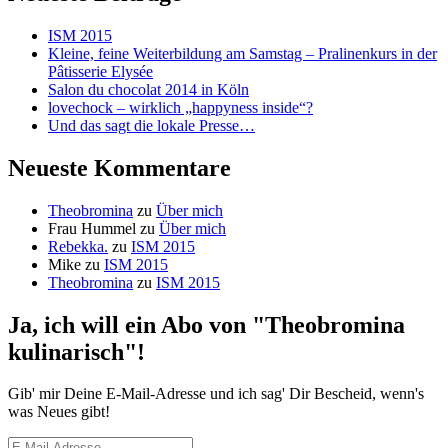
ISM 2015
Kleine, feine Weiterbildung am Samstag – Pralinenkurs in der
Pâtisserie Elysée
Salon du chocolat 2014 in Köln
lovechock – wirklich „happyness inside“?
Und das sagt die lokale Presse…
Neueste Kommentare
Theobromina
zu
Über mich
Frau Hummel
zu
Über mich
Rebekka.
zu
ISM 2015
Mike
zu
ISM 2015
Theobromina
zu
ISM 2015
Ja, ich will ein Abo von "Theobromina
kulinarisch"!
Gib' mir Deine E-Mail-Adresse und ich sag' Dir Bescheid, wenn's
was Neues gibt!
E-