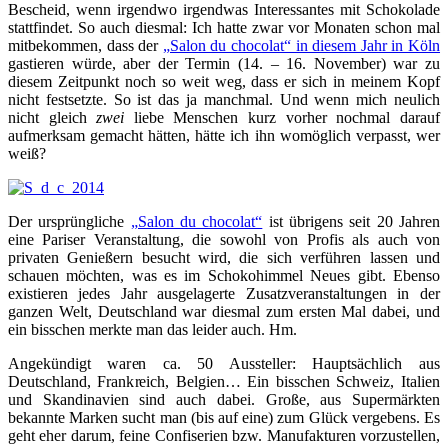
Bescheid, wenn irgendwo irgendwas Interessantes mit Schokolade
stattfindet. So auch diesmal: Ich hatte zwar vor Monaten schon mal
mitbekommen, dass der
„Salon du chocolat“ in diesem Jahr in Köln
gastieren würde, aber der Termin (14. – 16. November) war zu
diesem Zeitpunkt noch so weit weg, dass er sich in meinem Kopf
nicht festsetzte. So ist das ja manchmal. Und wenn mich neulich
nicht gleich
zwei
liebe Menschen kurz vorher nochmal darauf
aufmerksam gemacht hätten, hätte ich ihn womöglich verpasst, wer
weiß?
Der ursprüngliche
„Salon du chocolat“
ist übrigens seit 20 Jahren
eine Pariser Veranstaltung, die sowohl von Profis als auch von
privaten Genießern besucht wird, die sich verführen lassen und
schauen möchten, was es im Schokohimmel Neues gibt. Ebenso
existieren jedes Jahr ausgelagerte Zusatzveranstaltungen in der
ganzen Welt, Deutschland war diesmal zum ersten Mal dabei, und
ein bisschen merkte man das leider auch. Hm.
Angekündigt waren ca. 50 Aussteller: Hauptsächlich aus
Deutschland, Frankreich, Belgien… Ein bisschen Schweiz, Italien
und Skandinavien sind auch dabei. Große, aus Supermärkten
bekannte Marken sucht man (bis auf eine) zum Glück vergebens. Es
geht eher darum, feine Confiserien bzw. Manufakturen vorzustellen,