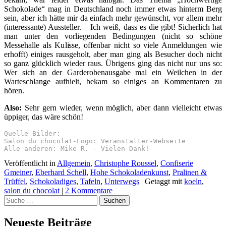
Schokolade“ mag in Deutschland noch immer etwas hinterm Berg
sein, aber ich hätte mir da einfach mehr gewünscht, vor allem mehr
(interessante) Aussteller. – Ich weiß, dass es die gibt! Sicherlich hat
man unter den vorliegenden Bedingungen (nicht so schöne
Messehalle als Kulisse, offenbar nicht so viele Anmeldungen wie
erhofft) einiges rausgeholt, aber man ging als Besucher doch nicht
so ganz glücklich wieder raus. Übrigens ging das nicht nur uns so:
Wer sich an der Garderobenausgabe mal ein Weilchen in der
Warteschlange aufhielt, bekam so einiges an Kommentaren zu
hören.
Also:
Sehr gern wieder, wenn möglich, aber dann vielleicht etwas
üppiger, das wäre schön!
Quelle Bilder: 
Salon du chocolat-Logo: Veranstalter-Webseite
Alle anderen: Mike R. - Vielen Dank!
Veröffentlicht in
Allgemein
,
Christophe Roussel
,
Confiserie
Gmeiner
,
Eberhard Schell
,
Hohe Schokoladenkunst
,
Pralinen &
Trüffel
,
Schokoladiges
,
Tafeln
,
Unterwegs
|
Getaggt mit
koeln
,
salon du chocolat
|
2 Kommentare
Suchen
Neueste Beiträge