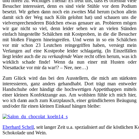
und hören zu. Wichtiges Thema! Es freut uns, dass es offenbar viele
Besucher interessiert, denn es sind viele Stühle vor dem Podium
besetzt. Wir gehen dann noch ein zweites Mal herum (schon allein
damit sich der Weg nach Köln gelohnt hat) und schauen uns die
vielversprechenderen Büdchen etwas genauer an. Probieren mögen
wir gar nicht so viel, denn leider sehen wir an vielen Ständen
einfach hingestellte Schälchen mit Kostproben, in die die Besucher
mit bloßen Fingern hineingreifen. Und wenn in so ein Schälchen
vor mir schon 23 Leutchen reingegriffen haben, versiegt mein
Verlangen auf eine Kostprobe leider schlagartig. (In Einzelfällen
liegt leider auch die zu
verkaufende
Ware recht offen herum, was ich
wirklich schade finde! Wenn da nun einer mit Husten oder
Niesattacke vor mir da war!? – Nee, nee…)
Zum Glück wird das bei den Ausstellern, die mich am stärksten
interessieren, ganz anders gehandhabt. Dort trägt man entweder
Handschuhe oder händigt die hochwertigen Appetithappen mittels
einer kleinen Konfektzange aus. Am wohlsten fühle ich mich hier,
wo ich dann auch zum Kurzplausch, einer gründlicheren Beäugung
und/oder für einen kleinen Einkauf hängen bleibe:
Eberhard Schell
, seit langer Zeit u.a. spezialisiert auf die köstliche
Schokolade und Wein.