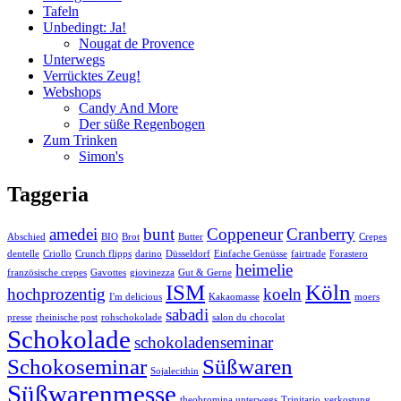
Tafeln
Unbedingt: Ja!
Nougat de Provence
Unterwegs
Verrücktes Zeug!
Webshops
Candy And More
Der süße Regenbogen
Zum Trinken
Simon's
Taggeria
amedei
bunt
Coppeneur
Cranberry
Abschied
BIO
Brot
Butter
Crepes
dentelle
Criollo
Crunch flipps
darino
Düsseldorf
Einfache Genüsse
fairtrade
Forastero
heimelie
französische crepes
Gavottes
giovinezza
Gut & Gerne
ISM
Köln
hochprozentig
koeln
I'm delicious
Kakaomasse
moers
sabadi
presse
rheinische post
rohschokolade
salon du chocolat
Schokolade
schokoladenseminar
Schokoseminar
Süßwaren
Sojalecithin
Süßwarenmesse
theobromina unterwegs
Trinitario
verkostung