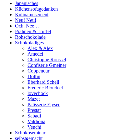
Japanisches
Küchensofagedanken
Kulinamusement
Neu! Neu!
Och. Nee…
Pralinen & Trüffel
Rohschokolade
Schokoladiges
Alex & Alex
Amedei
Christophe Roussel
Confiserie Gmeiner
Coppeneur
Dolfin
Eberhard Schell
Frederic Blondeel
lovechock
Mazet
Patisserie Elysee
Prestat
Sabadi
Valrhona
Venchi
Schokoseminar
selbstgemacht