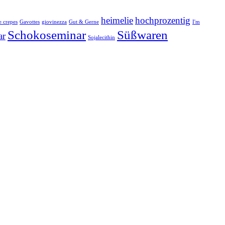
heimelie
hochprozentig
e crepes
Gavottes
giovinezza
Gut & Gerne
I'm
Schokoseminar
Süßwaren
ar
Sojalecithin