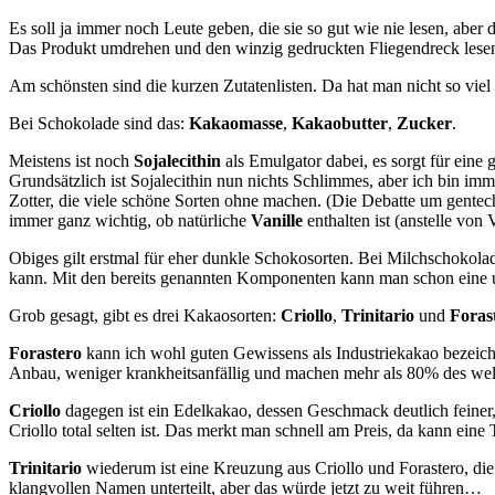
Es soll ja immer noch Leute geben, die sie so gut wie nie lesen, aber
Das Produkt umdrehen und den winzig gedruckten Fliegendreck lesen.
Am schönsten sind die kurzen Zutatenlisten. Da hat man nicht so viel z
Bei Schokolade sind das:
Kakaomasse
,
Kakaobutter
,
Zucker
.
Meistens ist noch
Sojalecithin
als Emulgator dabei, es sorgt für eine 
Grundsätzlich ist Sojalecithin nun nichts Schlimmes, aber ich bin imme
Zotter, die viele schöne Sorten ohne machen. (Die Debatte um gentech
immer ganz wichtig, ob natürliche
Vanille
enthalten ist (anstelle von 
Obiges gilt erstmal für eher dunkle Schokosorten. Bei Milchschoko
kann. Mit den bereits genannten Komponenten kann man schon eine u
Grob gesagt, gibt es drei Kakaosorten:
Criollo
,
Trinitario
und
Foras
Forastero
kann ich wohl guten Gewissens als Industriekakao bezeichn
Anbau, weniger krankheitsanfällig und machen mehr als 80% des wel
Criollo
dagegen ist ein Edelkakao, dessen Geschmack deutlich feiner,
Criollo total selten ist. Das merkt man schnell am Preis, da kann ein
Trinitario
wiederum ist eine Kreuzung aus Criollo und Forastero, die d
klangvollen Namen unterteilt, aber das würde jetzt zu weit führen…