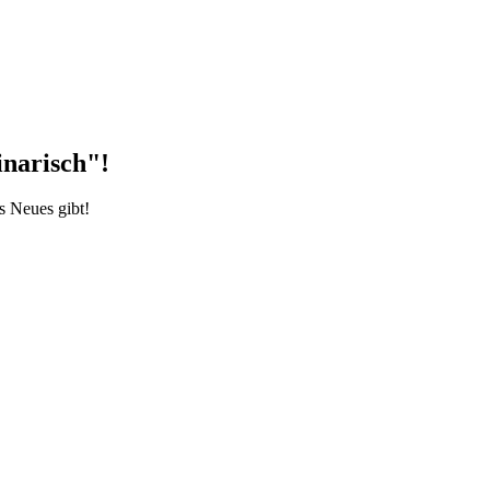
inarisch"!
s Neues gibt!