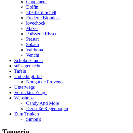
Coppeneur
Dolfin
Eberhard Schell
Frederic Blondeel
lovechock
Mazet
Patisserie Elysee
Prestat
Sabadi
Valrhona
Venchi
Schokoseminar
selbstgemacht
Tafeln
Unbedingt: Ja!
Nougat de Provence
Unterwegs
Verrücktes Zeug!
Webshops
Candy And More
Der süße Regenbogen
Zum Trinken
Simon's
Taggeria