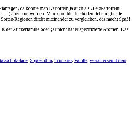
Plantagen, da könnte man Kartoffeln ja auch als „Feldkartoffeln“
r, …) angebaut wurden. Man kann hier leicht deutliche regionale
 Sorten/Regionen direkt miteinander zu vergleichen, das macht Spaß!
 aus der Zuckerfamilie oder gar nicht näher spezifizierte Aromen. Das
tätsschokolade
,
Sojalecithin
,
Trinitario
,
Vanille
,
woran erkennt man