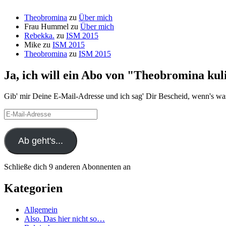
Theobromina
zu
Über mich
Frau Hummel
zu
Über mich
Rebekka.
zu
ISM 2015
Mike
zu
ISM 2015
Theobromina
zu
ISM 2015
Ja, ich will ein Abo von "Theobromina kul
Gib' mir Deine E-Mail-Adresse und ich sag' Dir Bescheid, wenn's wa
E-
Mail-
Adresse
Ab geht's...
Schließe dich 9 anderen Abonnenten an
Kategorien
Allgemein
Also. Das hier nicht so…