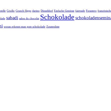
telle
Criollo
Crunch flipps
darino
Düsseldorf
Einfache Genüsse
fairtrade
Forastero
französisch
Schokolade
sabadi
schokoladensemin
olade
salon du chocolat
ni
woran erkennt man gute schokolade
Zutatenliste