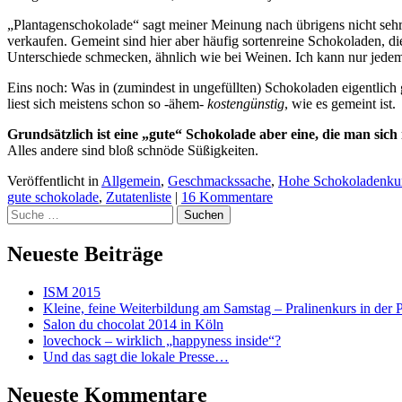
„Plantagenschokolade“ sagt meiner Meinung nach übrigens nicht sehr v
verkaufen. Gemeint sind hier aber häufig sortenreine Schokoladen, 
Unterschiede schmecken, ähnlich wie bei Weinen. Ich kann nur jedem
Eins noch: Was in (zumindest in ungefüllten) Schokoladen eigentlich ga
liest sich meistens schon so -ähem-
kostengünstig
, wie es gemeint ist.
Grundsätzlich ist eine „gute“ Schokolade aber eine, die man sich 
Alles andere sind bloß schnöde Süßigkeiten.
Veröffentlicht in
Allgemein
,
Geschmackssache
,
Hohe Schokoladenku
gute schokolade
,
Zutatenliste
|
16 Kommentare
Suchen
Neueste Beiträge
ISM 2015
Kleine, feine Weiterbildung am Samstag – Pralinenkurs in der P
Salon du chocolat 2014 in Köln
lovechock – wirklich „happyness inside“?
Und das sagt die lokale Presse…
Neueste Kommentare