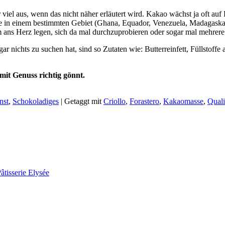
iel aus, wenn das nicht näher erläutert wird. Kakao wächst ja oft auf 
die in einem bestimmten Gebiet (Ghana, Equador, Venezuela, Madagaska
 ans Herz legen, sich da mal durchzuprobieren oder sogar mal mehrere
r nichts zu suchen hat, sind so Zutaten wie: Butterreinfett, Füllstoffe
mit Genuss richtig gönnt.
nst
,
Schokoladiges
|
Getaggt mit
Criollo
,
Forastero
,
Kakaomasse
,
Quali
âtisserie Elysée