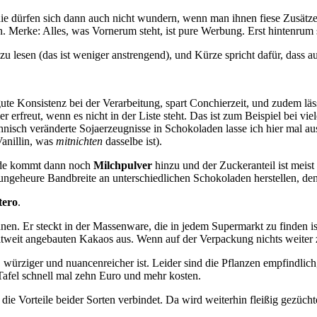
 die dürfen sich dann auch nicht wundern, wenn man ihnen fiese Zusätze
 Merke: Alles, was Vornerum steht, ist pure Werbung. Erst hintenrum s
u lesen (das ist weniger anstrengend), und Kürze spricht dafür, dass auc
gute Konsistenz bei der Verarbeitung, spart Conchierzeit, und zudem läss
r erfreut, wenn es nicht in der Liste steht. Das ist zum Beispiel bei vi
nisch veränderte Sojaerzeugnisse in Schokoladen lasse ich hier mal au
Vanillin, was
mitnichten
dasselbe ist).
lade kommt dann noch
Milchpulver
hinzu und der Zuckeranteil ist meist 
ngeheure Bandbreite an unterschiedlichen Schokoladen herstellen, d
tero
.
en. Er steckt in der Massenware, die in jedem Supermarkt zu finden ist
tweit angebauten Kakaos aus. Wenn auf der Verpackung nichts weiter
 würziger und nuancenreicher ist. Leider sind die Pflanzen empfindlich
e Tafel schnell mal zehn Euro und mehr kosten.
ie Vorteile beider Sorten verbindet. Da wird weiterhin fleißig gezüchte