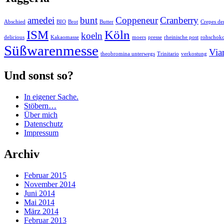
amedei
bunt
Coppeneur
Cranberry
Abschied
BIO
Brot
Butter
Crepes den
ISM
Köln
koeln
delicious
Kakaomasse
moers
presse
rheinische post
rohschok
Süßwarenmesse
Via
theobromina unterwegs
Trinitario
verkostung
Und sonst so?
In eigener Sache.
Stöbern…
Über mich
Datenschutz
Impressum
Archiv
Februar 2015
November 2014
Juni 2014
Mai 2014
März 2014
Februar 2013