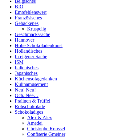
Belgisches
BIO
Empfehlenswert
Französisches
Gebackenes
Kruspelig
Geschmackssache
Hannover
Hohe Schokoladenkunst
Holländisches
In eigener Sache
ISM
Italienisches
Japanisches
Küchensofagedanken
Kulinamusement
Neu! Neu!
Och. Nee…
Pralinen & Trüffel
Rohschokolade
Schokoladiges
Alex & Alex
Amedei
Christophe Roussel
Confiserie Gmeiner