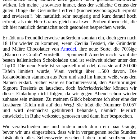
wirken. Ich meine ja sowieso immer, dass der schlichte Genuss der
guten Dinge die Gesundheit erfreut (küchenpsychologisch erprobt
und erwiesen!), bin natürlich sehr neugierig und kurz darauf hoch
erfreut, als mir Herr Grams gleich mal zwei Proben überreicht, die
ich hier natürlich demnächst noch gesondert besprechen werde.
Er lädt uns freundlicherweise außerdem spontan ein, doch gern nach
18 Uhr wieder zu kommen, wenn Cecilia Tessieri, die Gründerin
und Maître Chocolatier von
Amedei
, ihre neue Sorte, die 70%ige
„Blanco de Criollo“ vorstellt. – Spannend! Amedei macht wohl die
besten italienischen Schokoladen und ist weltweit sicher unter den
Top10. Die neue Sorte ist so speziell und edel, dass sie auf 20.000
Tafeln limitiert wurde, Viani verfügt über 1.500 davon. Die
Kakaobohnen stammen aus Peru und sind im Innern weiß, was den
Namen erklärt. Sicher wäre es hochinteressant, den Ausführungen
Signora Tessieris zu lauschen, doch
leiderleiderleider
können wir
dieser Einladung nicht folgen, da wir gegen Abend schon wieder
zuhause sein müssen. Zu meinem Glück bekomme ich aber eine der
kostbaren Tafeln mit auf den Weg! Sie trägt die Nummer 00.057
und wird demnächst gebührend behandelt, nämlich feierlich
entwickelt, in Ruhe verkostet, genossen und dann hier besprochen.
Wir verabschieden uns und trudeln noch durch ein paar Gänge,
bevor wir uns eingestehen, dass wir in vergangenen sechs Stunden
tatsächlich alles Sehenswerte gesehen haben, und seufzend den