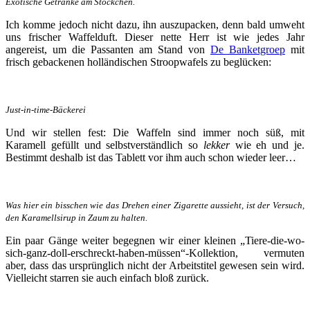
Exotische Getränke am Stöckchen.
Ich komme jedoch nicht dazu, ihn auszupacken, denn bald umweht
uns frischer Waffelduft. Dieser nette Herr ist wie jedes Jahr
angereist, um die Passanten am Stand von
De Banketgroep
mit
frisch gebackenen holländischen Stroopwafels zu beglücken:
Just-in-time-Bäckerei
Und wir stellen fest: Die Waffeln sind immer noch süß, mit
Karamell gefüllt und selbstverständlich so
lekker
wie eh und je.
Bestimmt deshalb ist das Tablett vor ihm auch schon wieder leer…
Was hier ein bisschen wie das Drehen einer Zigarette aussieht, ist der Versuch,
den Karamellsirup in Zaum zu halten.
Ein paar Gänge weiter begegnen wir einer kleinen „Tiere-die-wo-
sich-ganz-doll-erschreckt-haben-müssen“-Kollektion, vermuten
aber, dass das ursprünglich nicht der Arbeitstitel gewesen sein wird.
Vielleicht starren sie auch einfach bloß zurück.