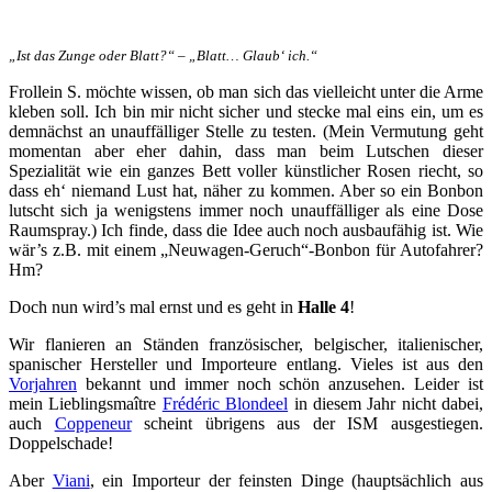
„Ist das Zunge oder Blatt?“ – „Blatt… Glaub‘ ich.“
Frollein S. möchte wissen, ob man sich das vielleicht unter die Arme
kleben soll. Ich bin mir nicht sicher und stecke mal eins ein, um es
demnächst an unauffälliger Stelle zu testen. (Mein Vermutung geht
momentan aber eher dahin, dass man beim Lutschen dieser
Spezialität wie ein ganzes Bett voller künstlicher Rosen riecht, so
dass eh‘ niemand Lust hat, näher zu kommen. Aber so ein Bonbon
lutscht sich ja wenigstens immer noch unauffälliger als eine Dose
Raumspray.) Ich finde, dass die Idee auch noch ausbaufähig ist. Wie
wär’s z.B. mit einem „Neuwagen-Geruch“-Bonbon für Autofahrer?
Hm?
Doch nun wird’s mal ernst und es geht in
Halle 4
!
Wir flanieren an Ständen französischer, belgischer, italienischer,
spanischer Hersteller und Importeure entlang. Vieles ist aus den
Vorjahren
bekannt und immer noch schön anzusehen. Leider ist
mein Lieblingsmaître
Frédéric Blondeel
in diesem Jahr nicht dabei,
auch
Coppeneur
scheint übrigens aus der ISM ausgestiegen.
Doppelschade!
Aber
Viani
, ein Importeur der feinsten Dinge (hauptsächlich aus