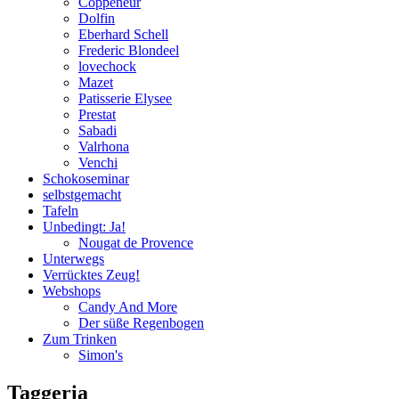
Coppeneur
Dolfin
Eberhard Schell
Frederic Blondeel
lovechock
Mazet
Patisserie Elysee
Prestat
Sabadi
Valrhona
Venchi
Schokoseminar
selbstgemacht
Tafeln
Unbedingt: Ja!
Nougat de Provence
Unterwegs
Verrücktes Zeug!
Webshops
Candy And More
Der süße Regenbogen
Zum Trinken
Simon's
Taggeria