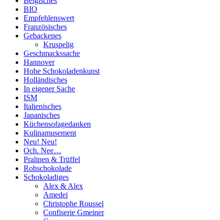
Belgisches
BIO
Empfehlenswert
Französisches
Gebackenes
Kruspelig
Geschmackssache
Hannover
Hohe Schokoladenkunst
Holländisches
In eigener Sache
ISM
Italienisches
Japanisches
Küchensofagedanken
Kulinamusement
Neu! Neu!
Och. Nee…
Pralinen & Trüffel
Rohschokolade
Schokoladiges
Alex & Alex
Amedei
Christophe Roussel
Confiserie Gmeiner