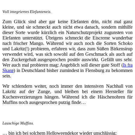
Voll integriertes Elefanteneis.
Zum Glück sind aber gar keine Elefanten drin, nicht mal ganz
kleine, und sie schmeckt auch nicht etwa danach, sondern mithilfe
dieser Sorte wurde kürzlich ein Naturschutzprojekt zugunsten von
Elefanten unterstützt. Übrigens schmeckt die Eiscreme wunderbar
nach frischer Mango. Während wir auch noch die Sorten Schoko
und Lakritz(!) probieren, erfahren wir, dass zum Süßen Birkensirup
verwendet wird, was sich sowohl auf den Geschmack als auch auf
den Zuckergehalt ausgesprochen positiv auswirkt. Gefällt uns sehr.
Wer auch mal probieren mag: Angeblich soll dieser gute Stoff (
Is fra
Skarø
) in Deutschland bisher zumindest in Flensburg zu bekommen
sein.
Wir schlendern weiter, noch immer den intensiven Nachhall von
Lakritz auf der Zunge, und bleiben bei einem Hersteller für
Kuchenverzierungen hängen. Während ich die Häschenohren für
Muffins noch ausgesprochen putzig finde…
Lauschige Muffins.
… bin ich bei solchem Helloweendekor wieder unschlüssig: