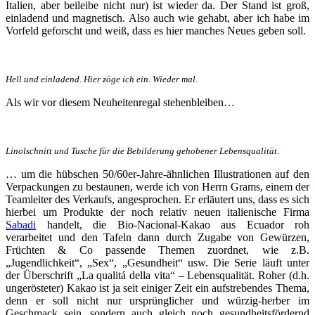
Italien, aber beileibe nicht nur) ist wieder da. Der Stand ist groß,
einladend und magnetisch. Also auch wie gehabt, aber ich habe im
Vorfeld geforscht und weiß, dass es hier manches Neues geben soll.
Hell und einladend. Hier zöge ich ein. Wieder mal.
Als wir vor diesem Neuheitenregal stehenbleiben…
Linolschnitt und Tusche für die Bebilderung gehobener Lebensqualität.
… um die hübschen 50/60er-Jahre-ähnlichen Illustrationen auf den
Verpackungen zu bestaunen, werde ich von Herrn Grams, einem der
Teamleiter des Verkaufs, angesprochen. Er erläutert uns, dass es sich
hierbei um Produkte der noch relativ neuen italienische Firma
Sabadi
handelt, die Bio-Nacional-Kakao aus Ecuador roh
verarbeitet und den Tafeln dann durch Zugabe von Gewürzen,
Früchten & Co passende Themen zuordnet, wie z.B.
„Jugendlichkeit“, „Sex“, „Gesundheit“ usw. Die Serie läuft unter
der Überschrift „La qualitá della vita“ – Lebensqualität. Roher (d.h.
ungerösteter) Kakao ist ja seit einiger Zeit ein aufstrebendes Thema,
denn er soll nicht nur ursprünglicher und würzig-herber im
Geschmack sein, sondern auch gleich noch gesundheitsfördernd