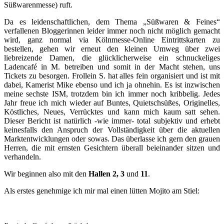
Süßwarenmesse) ruft.
Da es leidenschaftlichen, dem Thema „Süßwaren & Feines“
verfallenen Bloggerinnen leider immer noch nicht möglich gemacht
wird, ganz normal via Kölnmesse-Online Eintrittskarten zu
bestellen, gehen wir erneut den kleinen Umweg über zwei
liebreizende Damen, die glücklicherweise ein schnuckeliges
Ladencafé in M. betreiben und somit in der Macht stehen, uns
Tickets zu besorgen. Frollein S. hat alles fein organisiert und ist mit
dabei, Kamerist Mike ebenso und ich ja ohnehin. Es ist inzwischen
meine sechste ISM, trotzdem bin ich immer noch kribbelig. Jedes
Jahr freue ich mich wieder auf Buntes, Quietschsüßes, Originelles,
Köstliches, Neues, Verrücktes und kann mich kaum satt sehen.
Dieser Bericht ist natürlich -wie immer- total subjektiv und erhebt
keinesfalls den Anspruch der Vollständigkeit über die aktuellen
Marktentwicklungen oder sowas. Das überlasse ich gern den grauen
Herren, die mit ernsten Gesichtern überall beieinander sitzen und
verhandeln.
Wir beginnen also mit den
Hallen 2, 3
und
11
.
Als erstes genehmige ich mir mal einen lütten Mojito am Stiel: