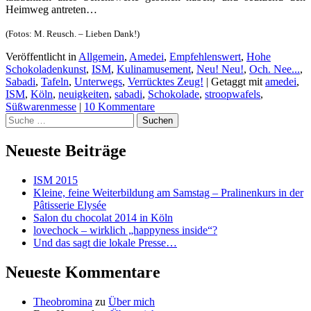
Heimweg antreten…
(Fotos: M. Reusch. – Lieben Dank!)
Veröffentlicht in
Allgemein
,
Amedei
,
Empfehlenswert
,
Hohe
Schokoladenkunst
,
ISM
,
Kulinamusement
,
Neu! Neu!
,
Och. Nee...
,
Sabadi
,
Tafeln
,
Unterwegs
,
Verrücktes Zeug!
|
Getaggt mit
amedei
,
ISM
,
Köln
,
neuigkeiten
,
sabadi
,
Schokolade
,
stroopwafels
,
Süßwarenmesse
|
10 Kommentare
Suchen
Neueste Beiträge
ISM 2015
Kleine, feine Weiterbildung am Samstag – Pralinenkurs in der
Pâtisserie Elysée
Salon du chocolat 2014 in Köln
lovechock – wirklich „happyness inside“?
Und das sagt die lokale Presse…
Neueste Kommentare
Theobromina
zu
Über mich