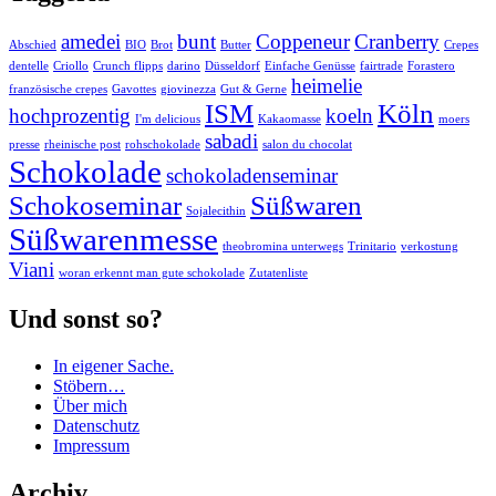
amedei
bunt
Coppeneur
Cranberry
Abschied
BIO
Brot
Butter
Crepes
dentelle
Criollo
Crunch flipps
darino
Düsseldorf
Einfache Genüsse
fairtrade
Forastero
heimelie
französische crepes
Gavottes
giovinezza
Gut & Gerne
ISM
Köln
hochprozentig
koeln
I'm delicious
Kakaomasse
moers
sabadi
presse
rheinische post
rohschokolade
salon du chocolat
Schokolade
schokoladenseminar
Schokoseminar
Süßwaren
Sojalecithin
Süßwarenmesse
theobromina unterwegs
Trinitario
verkostung
Viani
woran erkennt man gute schokolade
Zutatenliste
Und sonst so?
In eigener Sache.
Stöbern…
Über mich
Datenschutz
Impressum
Archiv