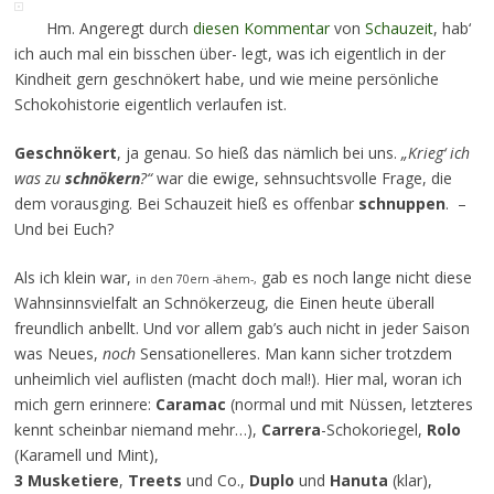
Hm. Angeregt durch
diesen Kommentar
von
Schauzeit
, hab‘
ich auch mal ein bisschen über- legt, was ich eigentlich in der
Kindheit gern geschnökert habe, und wie meine persönliche
Schokohistorie eigentlich verlaufen ist.
Geschnökert
, ja genau. So hieß das nämlich bei uns.
„Krieg‘ ich
was zu
schnökern
?“
war die ewige, sehnsuchtsvolle Frage, die
dem vorausging. Bei Schauzeit hieß es offenbar
schnuppen
. –
Und bei Euch?
Als ich klein war,
gab es noch lange nicht diese
in den 70ern -ähem-,
Wahnsinnsvielfalt an Schnökerzeug, die Einen heute überall
freundlich anbellt. Und vor allem gab’s auch nicht in jeder Saison
was Neues,
noch
Sensationelleres. Man kann sicher trotzdem
unheimlich viel auflisten (macht doch mal!). Hier mal, woran ich
mich gern erinnere:
Caramac
(normal und mit Nüssen, letzteres
kennt scheinbar niemand mehr…),
Carrera
-Schokoriegel,
Rolo
(Karamell und Mint),
3 Musketiere
,
Treets
und Co.,
Duplo
und
Hanuta
(klar),