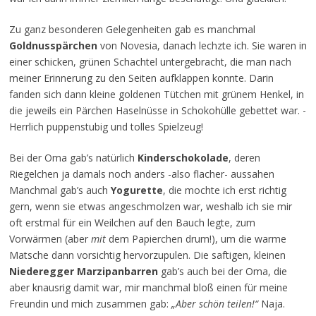
Zu ganz besonderen Gelegenheiten gab es manchmal
Goldnusspärchen
von Novesia, danach lechzte ich. Sie waren in
einer schicken, grünen Schachtel untergebracht, die man nach
meiner Erinnerung zu den Seiten aufklappen konnte. Darin
fanden sich dann kleine goldenen Tütchen mit grünem Henkel, in
die jeweils ein Pärchen Haselnüsse in Schokohülle gebettet war. -
Herrlich puppenstubig und tolles Spielzeug!
Bei der Oma gab’s natürlich
Kinderschokolade
, deren
Riegelchen ja damals noch anders -also flacher- aussahen
Manchmal gab’s auch
Yogurette
, die mochte ich erst richtig
gern, wenn sie etwas angeschmolzen war, weshalb ich sie mir
oft erstmal für ein Weilchen auf den Bauch legte, zum
Vorwärmen (aber
mit
dem Papierchen drum!), um die warme
Matsche dann vorsichtig hervorzupulen. Die saftigen, kleinen
Niederegger Marzipanbarren
gab’s auch bei der Oma, die
aber knausrig damit war, mir manchmal bloß einen für meine
Freundin und mich zusammen gab:
„Aber schön teilen!“
Naja.