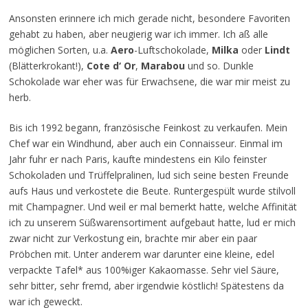
Ansonsten erinnere ich mich gerade nicht, besondere Favoriten
gehabt zu haben, aber neugierig war ich immer. Ich aß alle
möglichen Sorten, u.a.
Aero
-Luftschokolade,
Milka
oder
Lindt
(Blätterkrokant!),
Cote d‘ Or
,
Marabou
und so. Dunkle
Schokolade war eher was für Erwachsene, die war mir meist zu
herb.
Bis ich 1992 begann, französische Feinkost zu verkaufen. Mein
Chef war ein Windhund, aber auch ein Connaisseur. Einmal im
Jahr fuhr er nach Paris, kaufte mindestens ein Kilo feinster
Schokoladen und Trüffelpralinen, lud sich seine besten Freunde
aufs Haus und verkostete die Beute. Runtergespült wurde stilvoll
mit Champagner. Und weil er mal bemerkt hatte, welche Affinität
ich zu unserem Süßwarensortiment aufgebaut hatte, lud er mich
zwar nicht zur Verkostung ein, brachte mir aber ein paar
Pröbchen mit. Unter anderem war darunter eine kleine, edel
verpackte Tafel* aus 100%iger Kakaomasse. Sehr viel Säure,
sehr bitter, sehr fremd, aber irgendwie köstlich! Spätestens da
war ich geweckt.