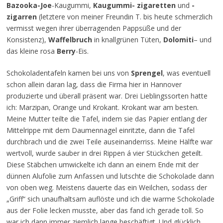
Bazooka-Joe
-Kaugummi,
Kaugummi- zigaretten
und
-
zigarren
(letztere von meiner Freundin T. bis heute schmerzlich
vermisst wegen ihrer überragenden Pappsüße und der
Konsistenz),
Waffelbruch
in knallgrünen Tüten,
Dolomiti
– und
das kleine rosa
Berry
-Eis.
Schokoladentafeln kamen bei uns von
Sprengel
, was eventuell
schon allein daran lag, dass die Firma hier in Hannover
produzierte und überall präsent war. Drei Lieblingssorten hatte
ich: Marzipan, Orange und Krokant. Krokant war am besten.
Meine Mutter teilte die Tafel, indem sie das Papier entlang der
Mittelrippe mit dem Daumennagel einritzte, dann die Tafel
durchbrach und die zwei Teile auseinanderriss. Meine Hälfte war
wertvoll, wurde sauber in drei Rippen á vier Stückchen geteilt.
Diese Stäbchen umwickelte ich dann an einem Ende mit der
dünnen Alufolie zum Anfassen und lutschte die Schokolade dann
von oben weg. Meistens dauerte das ein Weilchen, sodass der
„Griff“ sich unaufhaltsam auflöste und ich die warme Schokolade
aus der Folie lecken musste, aber das fand ich gerade toll. So
war ich dann immer ziemlich lange beschäftigt. Und glücklich.