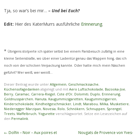
Tja, so war’s bei mir…
– Und bei Euch?
Edit:
Hier des KaterMurrs ausführliche
Erinnerung
.
*
Übrigens stolperte ich später selbst bei einem Parisbesuch zufällig in eine
kleine Seitenstraße, wo über einer Ladentür genau das Wappen hing, das ich
noch von der schicken Verpackung kannte. Oder hatte mich mein Näschen
geführt? Wer weiß, wer weiiiß…
Dieser Beitrag wurde unter
Allgemein
,
Geschmackssache
,
Küchensofagedanken
abgelegt und mit
Aero Luftschokolade
,
Bazooka-Joe
,
Berry
,
Caramac
,
Carrera-Riegel
,
Cote d'Or
,
Dolomiti
,
Duplo
,
Erinnerung
,
Goldnusspärchen
,
Hanuta
,
Kaugummizigaretten
,
Kaugummizigarren
,
Kinderschokolade
,
Kindheitgeschmäcker
,
Lindt
,
Marabou
,
Milka
,
Musketiere
,
Niederegger Marzipan
,
Novesia
,
Rolo
,
Schnökern
,
Schnuppen
,
Sprengel
,
Treets
,
Waffelbruch
,
Yogurette
verschlagwortet. Setze ein Lesezeichen auf
den
Permalink
.
Beitragsnavigation
←
Dolfin – Noir – Aux poires et
Nougats de Provence von Yves-