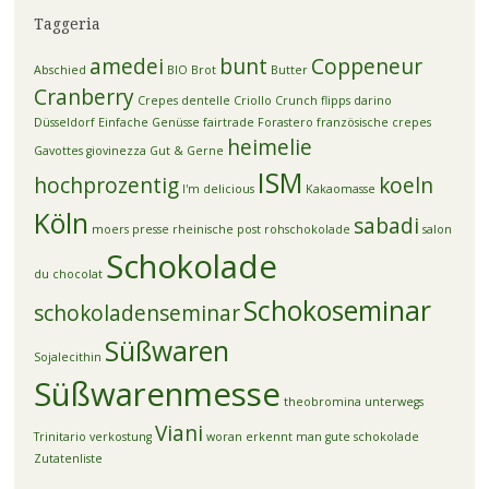
Taggeria
amedei
bunt
Coppeneur
Abschied
BIO
Brot
Butter
Cranberry
Crepes dentelle
Criollo
Crunch flipps
darino
Düsseldorf
Einfache Genüsse
fairtrade
Forastero
französische crepes
heimelie
Gavottes
giovinezza
Gut & Gerne
ISM
hochprozentig
koeln
I'm delicious
Kakaomasse
Köln
sabadi
moers
presse
rheinische post
rohschokolade
salon
Schokolade
du chocolat
Schokoseminar
schokoladenseminar
Süßwaren
Sojalecithin
Süßwarenmesse
theobromina unterwegs
Viani
Trinitario
verkostung
woran erkennt man gute schokolade
Zutatenliste