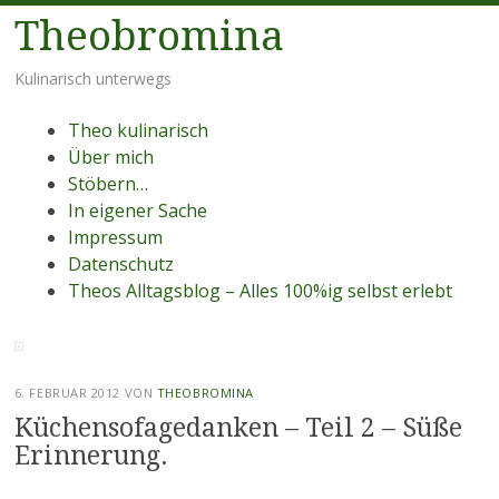
Theobromina
Kulinarisch unterwegs
Menü
Zum
Theo kulinarisch
Inhalt
Über mich
springen
Stöbern…
In eigener Sache
Impressum
Datenschutz
Theos Alltagsblog – Alles 100%ig selbst erlebt
6. FEBRUAR 2012
VON
THEOBROMINA
Küchensofagedanken – Teil 2 – Süße
Erinnerung.