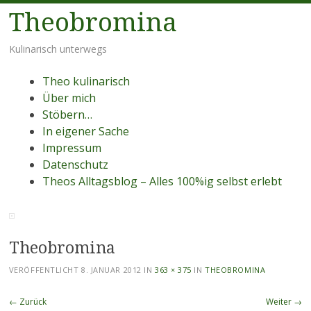
Theobromina
Kulinarisch unterwegs
Menü
Zum
Theo kulinarisch
Inhalt
Über mich
springen
Stöbern…
In eigener Sache
Impressum
Datenschutz
Theos Alltagsblog – Alles 100%ig selbst erlebt
Theobromina
VERÖFFENTLICHT
8. JANUAR 2012
IN
363 × 375
IN
THEOBROMINA
← Zurück
Weiter →