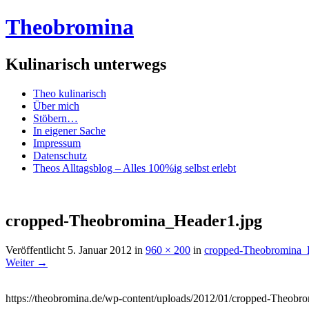
Theobromina
Kulinarisch unterwegs
Menü
Zum
Theo kulinarisch
Inhalt
Über mich
springen
Stöbern…
In eigener Sache
Impressum
Datenschutz
Theos Alltagsblog – Alles 100%ig selbst erlebt
cropped-Theobromina_Header1.jpg
Veröffentlicht
5. Januar 2012
in
960 × 200
in
cropped-Theobromina_
Weiter →
https://theobromina.de/wp-content/uploads/2012/01/cropped-Theobr